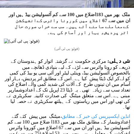
ملک بھر میں 183اضلاع میں 100 سے کم آئسولیشن بیڈ ہیں اور
ان میں سے 67 اضلاع میں کورونا وائرس کےانفیکشن
کےمعاملے سامنے آئے ہیں۔ سب سے خراب صورت حال
اتر پردیش، بہار اور آسام کی ہے۔
(فوٹو: پی ٹی آئی)
نئی دہلی:
مرکزی حکومت نے گزشتہ اتوار کو ہندوستان کے
ذریعے کو رونا وائرس سے لڑنے کے لیے بنیادی ڈھانچے میں
بالخصوص آئسولیشن بیڈ، وینٹی لیٹر اور آئی سی یو بیڈ کی کمی
کو لےکر ایک ڈیٹا پیش کیا ہے۔اس کے مطابق اتر پردیش، بہار اور
آسام میں ان تینوں طرح کے آلات کی شدید کمی والے اضلاع کی
تعداد سب سے زیادہ تھی۔ یہ ڈیٹا 23 اپریل تک کے اعدادوشمارپر
مبنی ہے۔اس سے متعلق میٹنگ کی صدارت کابینہ سکریٹری نے
کی تھی اور اس میں ریاستوں کے ہیلتھ سکریٹری نے حصہ لیا
تھا۔
انڈین ایکسپریس کی خبر کے مطابق
،میٹنگ میں پیش کئے گئے
اعدادوشمار کے مطابق ملک بھر میں 183ا ضلاع میں 100 سے کم
آئسولیشن بیڈ ہیں اور ان میں سے 67 اضلاع میں کورونا وائرس
انفیکشن کے معاملے ہیں۔ یوپی میں 53 اضلاع (75 میں سے) میں