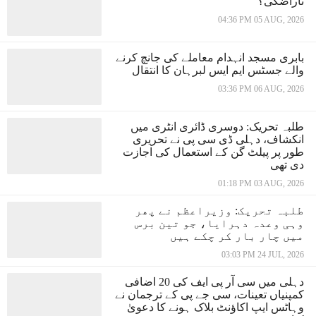
ناراضگی؟
04:36 PM 05 AUG, 2026
بابری مسجد انہدام معاملے کی جانچ کرنے
والے جسٹس ایم ایس لبرہان کا انتقال
03:36 PM 06 AUG, 2026
طلبہ تحریک: دوسری ڈائری انٹری میں
انکشاف، دہلی ڈی سی پی نے تحریری
طور پر پیلٹ گن کے استعمال کی اجازت
دی تھی
01:18 PM 03 AUG, 2026
طلبہ تحریک: وزیراعظم نے پھر
وہی وعدہ دہرایا، جو تین برس
میں چار بار کر چکے ہیں
03:03 PM 24 JUL, 2026
دہلی میں سی آر پی ایف کی 20 اضافی
کمپنیاں تعینات، سی جے پی کے ترجمان نے
وہاٹس ایپ اکاؤنٹ بلاک ہونے کا دعویٰ