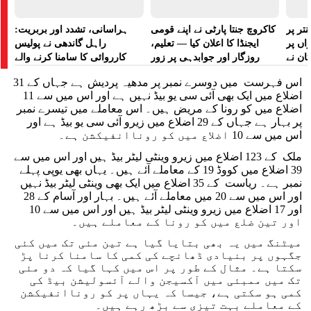
تر پر
کاکروچ جنتا پارٹی نے اپنے قومی
ہراسانی، تشدد اور بربریت:
راں پر
ایجنڈا کا اعلان کیا — تعلیم،
راہل گاندھی نے پولیس
کان نے
روزگار اور جوابدہی پر زور
کارروائی کا سامنا کرنے والے
 لگایا
مظاہرین کے لیے آواز بلند کی
اس فہرست میں دوسرے نمبر پر مدھیہ پردیش ہے جہاں کے 31
اضلاع میں ایک بھی آئی سی یو بیڈ نہیں ہے اور اس میں سے 11
اضلاع میں کو رونا کے مریض ہیں۔ اس معاملے میں تیسرے نمبر
پر بہار ہے جہاں کے 29 اضلاع میں زیرو آئی سی یو بیڈ ہے اور
اس میں سے 10 اضلاع میں کو روناانفیکشن ہے۔
ملک کے 123 اضلاع میں زیرو وینٹی لیٹر بیڈ ہیں اور اس میں سے
39 اضلاع میں کووڈ 19 کے معاملے آئے ہیں۔ یہاں بھی یوپی پہلے
نمبر ہے۔ ریاست کے 35 اضلاع میں ایک بھی وینٹی لیٹر بیڈ نہیں
اور اس میں سے 20 میں معاملے آئے ہیں۔ بہار اور آسام کے 28
اور 17 اضلاع میں زیرو وینٹی لیٹر بیڈ ہیں اور اس میں سے 10
اور تین ضلع میں کو رونا کے معاملے ہیں۔
میٹنگ میں یہ بھی بتایا گیا ہے تین مئی تک میں کئی
جگہوں پر بنیادی ڈھانچے کی کمی کا سامنا کرنا پڑ
سکتا ہے۔ مثال کے طور پر اس میں کہا گیا کہ دو مئی
تک میں ممبئی میں آکسیجن والے آئسولیشن بیڈ کی
کمی ہو سکتی ہے، جیسا کہ یہاں پر کو روناانفیکشن
کے معاملے بہت تیزی سے بڑھ رہے ہیں۔