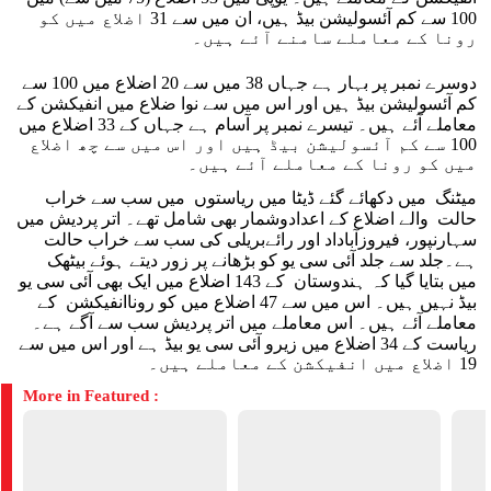
100 سے کم آئسولیشن بیڈ ہیں، ان میں سے 31 اضلاع میں کو
رونا کے معاملے سامنے آئے ہیں۔
دوسرے نمبر پر بہار ہے جہاں 38 میں سے 20 اضلاع میں 100 سے
کم آئسولیشن بیڈ ہیں اور اس میں سے نوا ضلاع میں انفیکشن کے
معاملے آئے ہیں۔ تیسرے نمبر پر آسام ہے جہاں کے 33 اضلاع میں
100 سے کم آئسولیشن بیڈ ہیں اور اس میں سے چھ اضلاع
میں کو رونا کے معاملے آئے ہیں۔
میٹنگ میں دکھائے گئے ڈیٹا میں ریاستوں میں سب سے خراب
حالت والے اضلاع کے اعدادوشمار بھی شامل تھے۔ اتر پردیش میں
سہارنپور، فیروزآباداد اور رائےبریلی کی سب سے خراب حالت
ہے۔جلد سے جلد آئی سی یو کو بڑھانے پر زور دیتے ہوئے بیٹھک
میں بتایا گیا کہ ہندوستان کے 143 اضلاع میں ایک بھی آئی سی یو
بیڈ نہیں ہیں۔ اس میں سے 47 اضلاع میں کو روناانفیکشن کے
معاملے آئے ہیں۔ اس معاملے میں اتر پردیش سب سے آگے ہے۔
ریاست کے 34 اضلاع میں زیرو آئی سی یو بیڈ ہے اور اس میں سے
19 اضلاع میں انفیکشن کے معاملے ہیں۔
More in Featured :