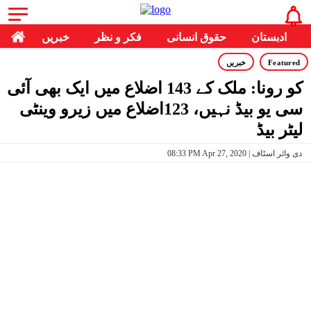
ادبستان
حقوق انسانی
فکر و نظر
خبریں
Featured
خبریں
کو رونا: ملک کے 143 اضلاع میں ایک بھی آئی
سی یو بیڈ نہیں، 123اضلاع میں زیرو وینٹی
لیٹر بیڈ
08:33 PM Apr 27, 2020 | دی وائر اسٹاف