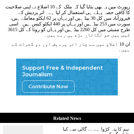
رپورٹ میں یہ بھی بتایا گیا کہ ملک کے 10 اضلاع نے اپنی صلاحیت
کا کافی حصہ پہلے ہی استعمال کر لیا ہے۔ اتر پردیش کے
فیروزآباد میں کل 30 بیڈ ہیں اور یہاں پر 62 ایکٹو معاملے ہیں،
سورت میں 253 بیڈ ہیں اور یہاں پر 440 ایکٹو کیس ہیں۔ اسی
طرح ممبئی میں کل 2260 بیڈ ہیں اور یہاں کو رونا کے کل 3615
کیس ہیں جو لگاتار بڑھ ہی رہے ہیں۔
ان 10 اضلاع میں سے چار اتر پردیش اور دو گجرات کے
ہیں۔
Support Free & Independent
Journalism
Contribute Now
Related News
نیم کا پتہ کڑوا ہے … گالی سے کیا