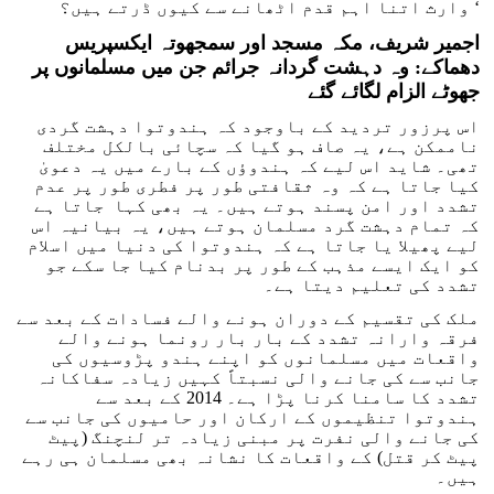
وارث اتنا اہم قدم اٹھانے سے کیوں ڈرتے ہیں؟ ‘
اجمیر شریف، مکہ مسجد اور سمجھوتہ ایکسپریس
دھماکے: وہ دہشت گردانہ جرائم جن میں مسلم
انوں
پر
جھوٹے الزام لگائے گئے
اس پرزور تردید کے باوجود کہ ہندوتوا دہشت گردی
ناممکن ہے، یہ صاف ہو گیا کہ سچائی بالکل مختلف
تھی۔ شاید اس لیے کہ ہندوؤں کے بارے میں یہ دعویٰ
کیا جاتا ہے کہ وہ ثقافتی طور پر فطری طور پر عدم
تشدد اور امن پسند ہوتے ہیں۔ یہ بھی کہا جاتا ہے
کہ تمام دہشت گرد مسلمان ہوتے ہیں، یہ بیانیہ اس
لیے پھیلا یا جاتا ہے کہ ہندوتوا کی دنیا میں اسلام
کو ایک ایسے مذہب کے طور پر بدنام کیا جا سکے جو
تشدد کی تعلیم دیتا ہے۔
ملک کی تقسیم کے دوران ہونے والے فسادات کے بعد سے
فرقہ وارانہ تشدد کے بار بار رونما ہونے والے
واقعات میں مسلمانوں کو اپنے ہندو پڑوسیوں کی
جانب سے کی جانے والی نسبتاً کہیں زیادہ سفاکانہ
تشدد کا سامنا کرنا پڑا ہے۔ 2014 کے بعد سے
ہندوتوا تنظیموں کے ارکان اور حامیوں کی جانب سے
کی جانے والی نفرت پر مبنی زیادہ تر لنچنگ (پیٹ
پیٹ کر قتل) کے واقعات کا نشانہ بھی مسلمان ہی رہے
ہیں۔