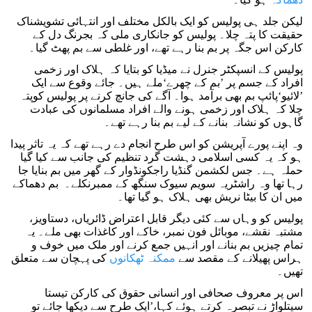
لیکن جلد ہی پولیس کو ایک بالکل مختلف اور انتہائی تشویشناک
حقیقت کا پتہ چلا۔ پولیس کو جانکاری ملی کہ بجرنگ دل کے
کارکن اس جگہ پر بم بنا رہے تھے، اور غلطی سے بم پھٹ گیا۔
پولیس کے انسپکٹر جنرل نے میڈیا کو بتایا کہ ہلاک اور زخمی
افراد کے جسم پر ’بم کے چھرے‘ملے ہیں۔ جائے وقوع سے ایک
’لائیو‘پائپ بم بھی برآمد ہوا۔ آگے کی جانچ کرنے پر پولیس کوپتہ
چلا کہ ہلاک اور زخمی ہونے والے افراد مسلمانوں کی عبادت
گاہوں کو نشانہ بنانے کے لیے بم بنا رہے تھے۔
وہ اپنے پورے آپریشن کو اس طرح انجام دے رہے تھے کہ یہ تاثر پیدا
ہو کہ یہ کسی اسلامی دہشت گرد تنظیم کی جانب سے کیا گیا
حملہ ہے۔ جس لکشمن گنڈیا راجکونڈوار کے گھر میں بم بنایا جا
رہا تھا وہ راشٹریہ سویم سیوک سنگھ کے ممبرنکلے۔ بم دھماکے
میں ان کا بیٹا نریش بھی ہلاک ہو گیا تھا۔
پولیس کو وہاں سے کئی دیگر قابل اعتراض ڈائریاں، دستاویز،
مشتبہ نقشے، موبائل فون نمبر، خاکے اور کاغذات بھی ملے۔ یہ
تمام چیزیں بم بنانے اور انہیں جمع کرنے اور ملک میں خوف و
ہراس پھیلانے کے مقصد سے
ممکنہ ٹھکانوں
کی پہچان سے متعلق
تھیں۔
اس پر معروف صحافی اور انسانی حقوق کی کارکن تیستا
سیتلواڑ نے تبصرہ کرتے ہوئے کہا،’ایک طرح سے دیکھا جائے تو