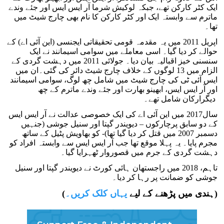
ایک کٹر کارکن تھے، جبکہ لوکیش شرما آر ایس ایس اور جئے وندے
ماترم سے وابستہ ایک اور کٹر کارکن کا نام بھی چارج شیٹ میں
تھا۔
اپریل 2011 میں یہ مقدمہ قومی تحقیقاتی ایجنسی (این آئی اے) کے
حوالے کر دیا گیا۔ اسی معاملے میں سوامی اسیمانند نے ایک
سنسنی خیز اقبالیہ بیان دیا۔ جولائی 2011 میں دہشت گردی کے
الزام میں 13 لوگوں کے خلاف چارج شیٹ دائر کی گئی۔ان میں
ایس آئی ٹی کی چارج شیٹ میں شامل چھ لوگ، سوامی اسیمانند
اور آر ایس ایس، ابھینو بھارت اور جئے وندے ماترم کے چھ
دیگرارکان شامل تھے۔
سال2017 میں این آئی اے کی ایک خصوصی عدالت نے آر ایس ایس
کے دو سابق پرچارکوں – دیویندر گپتا اور سنیل جوشی (جنہیں
دسمبر 2007 میں قتل کر دیا گیا تھا)- کو بھاویش پٹیل کے ساتھ
مجرم پایا۔ یہ پہلا موقع تھا جب آر ایس ایس سے وابستہ افراد کو
دہشت گردی کے جرم میں قصوروار ٹھہرایا گیا۔
تاہم، 2018 میں راجستھان ہائی کورٹ نے دیویندر گپتا اور سنیل
جوشی کو ضمانت پر رہا کر دیا۔
)
(ہندی میں پڑھنے کے لیے
یہاں کلک کریں۔