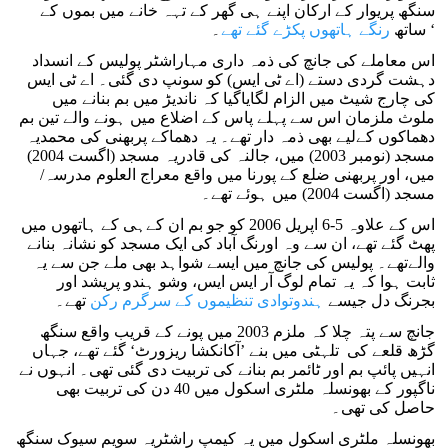
سنگھ پریوار کے ارکان اپنے ہی گھر کے تہہ خانے میں بموں کے
۔ ‘
ساتھ
رنگے ہاتھوں پکڑے گئے تھے
اس معاملے کی جانچ کی ذمہ داری مہاراشٹر پولیس کے انسداد
دہشت گردی دستے (اے ٹی ایس) کو سونپ دی گئی۔ اے ٹی ایس
کی چارج شیٹ میں الزام لگایاگیا کہ ناندیڑ میں بم بنانے میں
ملوث ملزمان اس سے پہلے پاس کے اضلاع میں ہونے والے تین بم
دھماکوں کےلیے بھی ذمہ دار تھے۔ یہ دھماکے پربھنی کی محمدیہ
مسجد (نومبر 2003) میں، جالنہ کی قادریہ مسجد (اگست 2004)
میں، اور پربھنی ضلع کے پورنا میں واقع معراج العلوم مدرسہ/
مسجد (اگست 2004) میں ہوئے تھے۔
اس کے علاوہ 5-6 اپریل 2006 کو جو بم ان کےہی کے ہاتھوں میں
پھٹ گئے تھے، ان سے وہ اورنگ آباد کی ایک مسجد کو نشانہ بنانے
والےتھے۔ پولیس کی جانچ میں ایسے شواہد بھی ملے جن سے یہ
ثابت ہوا کہ یہ تمام لوگ آر ایس ایس، وشو ہندو پریشد اور
بجرنگ دل جیسے
ہندوتوادی تنظیموں کے سرگرم رکن
تھے۔
جانچ سے پتہ چلا کہ ملزم 2003 میں پونے کے قریب واقع سنگھ
گڑھ قلعے کی تلہٹی میں بنے ’آکانکشا ریزورٹ‘ گئے تھے، جہاں
انہیں پائپ بم اور ٹائمر بم بنانے کی تربیت دی گئی تھی۔ انہوں نے
ناگپور کے بھونسلہ ملٹری اسکول میں 40 دن کی تربیت بھی
حاصل کی تھی۔
بھونسلہ ملٹری اسکول میں یہ کیمپ راشٹریہ سویم سیوک سنگھ