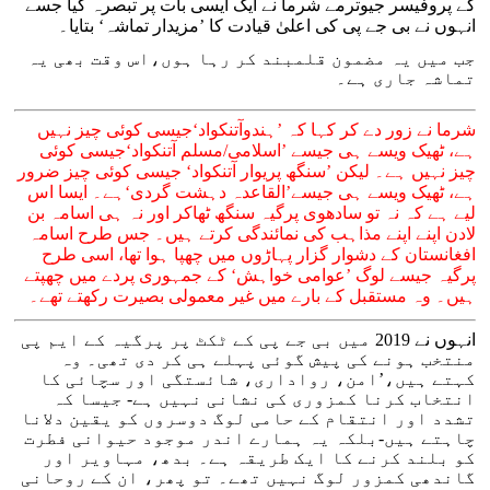
کے پروفیسر جیوترمے شرما نے ایک ایسی بات پر تبصرہ کیا جسے
انہوں نے بی جے پی کی اعلیٰ قیادت کا ’مزیدار تماشہ‘ بتایا۔
جب میں یہ مضمون قلمبند کر رہا ہوں،اس وقت بھی یہ
تماشہ جاری ہے۔
شرما نے زور دے کر کہا کہ ’ہندوآتنکواد‘جیسی کوئی چیز نہیں
ہے، ٹھیک ویسے ہی جیسے ’اسلامی/مسلم آتنکواد‘جیسی کوئی
چیز نہیں ہے۔ لیکن ’سنگھ پریوار آتنکواد‘ جیسی کوئی چیز ضرور
ہے، ٹھیک ویسے ہی جیسے’القاعدہ دہشت گردی‘ہے۔ ایسا اس
لیے ہے کہ نہ تو سادھوی پرگیہ سنگھ ٹھاکر اور نہ ہی اسامہ بن
لادن اپنے اپنے مذاہب کی نمائندگی کرتے ہیں۔ جس طرح اسامہ
افغانستان کے دشوار گزار پہاڑوں میں چھپا ہوا تھا، اسی طرح
پرگیہ جیسے لوگ ’عوامی خواہش‘ کے جمہوری پردے میں چھپتے
ہیں۔ وہ مستقبل کے بارے میں غیر معمولی بصیرت رکھتے تھے۔
انہوں نے 2019 میں بی جے پی کے ٹکٹ پر پرگیہ کے ایم پی
منتخب ہونے کی پیش گوئی پہلے ہی کر دی تھی۔ وہ
کہتے ہیں،’امن، رواداری، شائستگی اور سچائی کا
انتخاب کرنا کمزوری کی نشانی نہیں ہے- جیسا کہ
تشدد اور انتقام کے حامی لوگ دوسروں کو یقین دلانا
چاہتے ہیں-بلکہ یہ ہمارے اندر موجود حیوانی فطرت
کو بلند کرنے کا ایک طریقہ ہے۔ بدھ، مہاویر اور
گاندھی کمزور لوگ نہیں تھے۔ تو پھر، ان کے روحانی