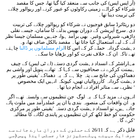
(آر ایس ایس) کی جانب سے منعقد کیا گیا تھا، جس کا مقصد
شرکاء کو کراٹے، زمینی رکاوٹوں کو عبور کرنے اور ریوالور چلانے
کی تربیت دینا تھا۔
دو ریٹائرڈ سابق فوجیوں نے شرکاء کو ریوالور چلانے کی تربیت
دی۔سرچ آپریشن کے دوران بھیس بدلنے کا سامان، جیسے نقلی
داڑھی، شیروانی وغیرہ بھی برآمد ہوا، جنہیں مسلمان جیسا نظر
آنے کے لیے استعمال کیا جاتا تھا۔ مقصد بالکل صاف تھا، وہ
دہشت گردانہ حملے کر کے اس کا ا
لزام مسلمانوں پر ڈالنا
چاہتے
تھے تاکہ ان کے خلاف نفرت کو اور بڑھایا جا سکے۔
مہاراشٹر کے انسداد دہشت گردی دستے (اے ٹی ایس) کے چیف
ہیمنت کرکرے نے صحافیوں سے کہا کہ تھانے، پنویل اور واشی بم
دھماکوں کی جانچ سے پتہ چلا ہے کہ یہ دھماکے ’یقینی طور پر
دہشت گردانہ کارروائیاں تھیں، کیونکہ انہیں ایک مخصوص
نظریے سے متاثر افراد نے انجام دیا تھا۔ ‘
انہوں نے مزید کہا کہ یہ لوگ جن تنظیموں سے وابستہ تھے، اگر
وہ ان واقعات کی منصوبہ بندی یا ان پر عملدرآمد میں ملوث پائے
جاتے ہیں، تو انسداد دہشت گردی دستہ ’یقینی طور پر مرکزی
حکومت کو خط لکھ کر ان تنظیموں پر پابندی لگانے کا مطالبہ
کرے گا۔‘
قابل ذکر ہے کہ26/11 کے حملوں کے دوران مارے جانے سے
صرف ایک مہینے پہلےسٹیزنز فار جسٹس اینڈ پیس (سی