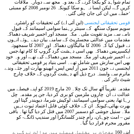
تمام شواہد کو یکجا کرنے کے بعد وہ مجھ سے دوبارہ ملاقات
کریں گے، لیکن ایسا نہ ہو سکا کیونکہ 26 نومبر 2008 کو ممبئی
حملے میں ان کی جان چلی گئی۔‘
قومی تحقیقاتی ایجنسی
(این آئی اے) کی تحقیقات کو راشٹریہ
سویم سیوک سنگھ کے سینئر رہنما سوامی اسیمانند کے قبول
نامے سے مزید تقویت ملی۔ مکہ مسجد اور اجمیر شریف دھماکہ
مقدمات میں عدالتی مجسٹریٹ کے سامنے بیان دیتے ہوئے انہوں
نے قبول کیا کہ 2006 کا مالیگاؤں دھماکہ اور 2007 کا سمجھوتہ
ایکسپریس دھماکہ بھی اسی دہشت گرد گروپ کا کام تھا،جس
نے اجمیر شریف اور مکہ مسجد میں دھماکے کیے تھے، اور وہ خود
بھی اس سازش میں شامل تھے۔ اسی بنیاد پر قومی تحقیقاتی
ایجنسی نے جون 2011 میں آر ایس ایس، ابھینو بھارت اور جئے وندے
ماترم سے وابستہ درج ذیل آٹھ دہشت گردوں کے خلاف چارج
شیٹ دائر کی۔
مقدمہ تقریباً آٹھ سال تک چلا۔ 20 مارچ 2019 کو اپنے فیصلے میں
عدالت نے ان چاروں ملزمین کو بری کر دیا، جن پر مقدمہ چل
رہا تھا، یعنی سوامی اسیمانند، لوکیش شرما، دیویندر گپتا اور
بھرت بھائی،کیونکہ ان کے خلاف کوئی قابل اعتماد ثبوت نہیں
ملا۔ سنیل جوشی کو دسمبر 2007 میں قتل کر دیا گیا تھا۔ باقی
تین – امت چوہان، رام چندر کلسانگرا اور سندیپ ڈانگے- کو
مفرور مجرم قرار دیا گیا۔
اپنے 160 صفحات پر مشتمل فیصلے میں عدالت نے گہرے