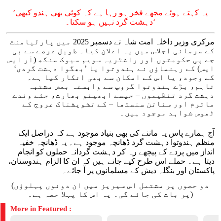
’یہ کہتے ہوئے مجھے فخر ہو رہا ہے کہ کوئی بھی ہندو کبھی
دہشت گرد نہیں ہو سکتا۔‘
مرکزی وزیر داخلہ امت شاہ نے دسمبر 2025 میں پارلیامنٹ
کے سرمائی اجلاس میں یہ اعلان کیا۔ طویل عرصے سے بی
جے پی حکومتوں اور راشٹریہ سویم سیوک سنگھ (آر ایس
ایس) کے رہنماؤں نے ہندوتوا یا ’بھگوا دہشت گردی‘
کے وجود، یا اس کے امکان سے بھی انکار کیا ہے۔
تاہم، بڑے ہندوتوا گروپ سے وابستہ بعض مشتبہ
دہشت گرد تنظیموں – جیسے ابھینو بھارت، جئے وندے
ماترم اور سناتن سنستھا – کے تشویشناک عروج کے
ٹھوس شواہد موجود ہیں۔
آج ہمارے پاس یہ ماننے کی بھی بنیاد موجود ہے کہ دراصل ایک
منظم ہندوتوا دہشت گرد ڈھانچہ موجود ہے۔ یہ ڈھانچہ خفیہ
انداز میں پردے کے پیچھے رہ کر دہشت گردانہ حملوں کو انجام
دیتا ہے۔ حملے اس طرح کیے جاتے ہیں کہ ان کا الزام ہندوستان،
پاکستان اور بنگلہ دیش کے مسلمانوں پر آ جائے۔
(دو حصوں پر مشتمل اس سیریز میں ان دونوں پہلوؤں
پر بات کی جائے گی۔ یہ اس کا پہلا حصہ ہے۔)
More in Featured :