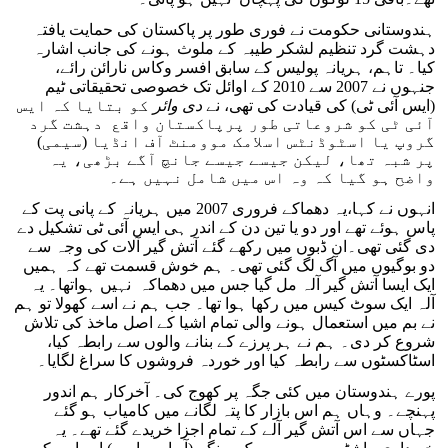
ہندوستانی حکومت نے فوری طور پر پاکستان کی حمایت یافتہ
دہشت گرد تنظیم لشکر طیبہ کے ملوث ہونے کی جانب اشارہ
کیا۔ تاہم، ہریانہ پولیس کے سابق افسر وکاس نارائن رائے،
جنہوں نے 2007 سے 2010 کے اوائل تک خصوصی تحقیقاتی ٹیم
(ایس آئی ٹی) کی قیادت کی تھی، نے
دی وائر
کو بتایا کہ ایس
آئی ٹی کو شروعاتی طور پرپاکستان واقع دہشت گرد
گروپ یا اسٹوڈنٹس اسلامک موومنٹ آف انڈیا (سیمی)
پر شبہ تھا، لیکن جیسے جیسے جانچ آگے بڑھی، یہ
واضح ہو گیا کہ وہ اس میں شامل نہیں ہے۔
انہوں نے کہا،یہ دھماکے فروری 2007 میں ہریانہ کے پانی پت کے
پاس ہوئے تھے اور دو یا تین دن کے اندر ہی ایس آئی ٹی تشکیل دے
دی گئی تھی۔ان ڈبوں میں رکھے گئے آتش گیر آلات کی وجہ سے
دو بوگیوں میں آگ لگ گئی تھی۔ ہم خوش قسمت تھے کہ ہمیں
ایک ایسا آتش گیر آلہ مل گیا جس میں دھماکہ نہیں ہواتھا۔ یہ
آلہ ایک سوٹ کیس میں رکھا ہوا تھا۔ جب ہم نے اسے کھولا تو ہم
نے بم میں استعمال ہونے والی تمام اشیا کے اصل ماخذ کی تلاش
شروع کر دی۔ ہم نے ہر پرزے کے بنانے والوں سے رابطہ کیا،
اسٹاکسٹوں سے رابطہ کیا اور خوردہ فروشوں کا سراغ لگایا۔
پورے ہندوستان میں کئی جگہ پر کھوج کی۔ آخرکار ہم اندور
پہنچے۔ وہاں ہم اس بازار کا پتہ لگانے میں کامیاب ہو گئے
جہاں سے اس آتش گیر آلے کے تمام اجزا خریدے گئے تھے۔ یہ