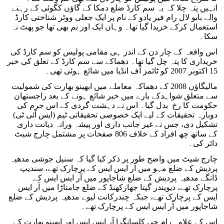
انہیں پتہ چلا کہ یہ سم کارڈ ضلع دمکا کے گاؤں کگوئی کے رہنے
والے بابو لال رام فیر یادو کے نام پر ایک جعلی ووٹر شناختی کارڈ
استعمال کرکے خریدا گیا تھا۔ وہاں ایک اور بم بھی تھا جو پھٹ نہ
سکا۔
اس واقعہ کے چار دن کے اندر ہی مقامی پولیس کو سم کارڈ کی
خریداری کا پتہ چل گیا تھا۔ دھماکے سے سم کارڈ کے تعلق کی خبر
15 اکتوبر 2007 کو ٹائمز آف انڈیا میں شائع ہوئی تھی۔
مالیگاؤں 2008 کے دھماکہ معاملے میں ابھینو بھارت کی شمولیت
سے متعلق شواہدکے بارے میں خبر شائع ہونے کے بعد راجستھان
حکومت کا رخ بدل گیا۔ اس نے دہشت گردی کے اس جرم کی
دوبارہ تحقیقات کے لیے ایک خصوصی تحقیقاتی ٹیم (ایس آئی ٹی)
تشکیل دی، جس نے غیر جانب داری اور پیشہ ورانہ دیانت داری
کے ساتھ چھ افراد کے خلاف 806 صفحات پر مشتمل چارج شیٹ
دائر کی۔
چارج شیٹ میں واضح طور پر ذکر کیا گیا کہ سنیل جوشی مدھیہ
پردیش کے ضلع مہو میں آر ایس ایس کے پرچارک تھے، سندیپ
ڈانگے مدھیہ پردیش کے ضلع شاجاپور میں آر ایس ایس کے
پرچارک تھے، دیویندر گپتا جھارکھنڈ کے ضلع جامتاڑا میں آر ایس
ایس کے پرچارک تھے، جبکہ چندرکانت لیوے مدھیہ پردیش کے ضلع
شاجاپور میں آر ایس ایس کے پرچارک تھے۔
اس کے علاوہ رام جی کلسانگرا آر ایس ایس اور ابھینو بھارت کے