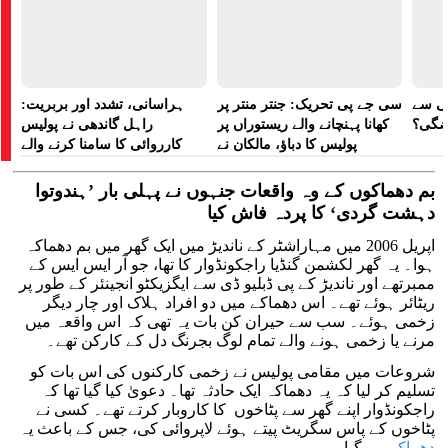
لی سے
سی جے پی تحریک: جنتر منتر پر
ہراسانی، تشدد اور بربریت:
اضگی؟
کھانا پہنچانے والے ریستوراں پر
راہل گاندھی نے پولیس
پولیس کا دباؤ، مالکان نے
کارروائی کا سامنا کرنے والے
ہراسانی کا الزام لگایا
مظاہرین کے لیے آواز بلند کی
بم دھماکوں کے وہ واقعات جنہوں نے پہلی بار ’ہندوتوا
دہشت گردی‘ کا پردہ فاش کیا
اپریل 2006 میں مہاراشٹر کے ناندیڑ میں ایک گھر میں بم دھماکہ
ہوا۔ یہ گھر لکشمن گنڈیا راجکونڈوار کا تھا، جو آر ایس ایس کے
ممبرتھے اور ناندیڑ کے پی ڈبلیو ڈی سے ایگزیکٹو انجینئر کے طور پر
ریٹائر ہوئے تھے۔ اس دھماکے میں دو افراد ہلاک اور چار دیگر
زخمی ہوئے۔ سب سے حیران کن بات یہ تھی کہ اس واقعہ میں
مرنے یا زخمی ہونے والے تمام لوگ بجرنگ دل کے کارکن تھے۔
شروعات میں مقامی پولیس نے زخمی کارکنوں کی اس بات کو
تسلیم کر لیا کہ یہ دھماکہ ایک حادثہ تھا۔ دعویٰ کیا گیا تھا کہ
راجکونڈوار اپنے گھر سے پٹاخوں کا کاروبار کرتے تھے۔ کسی نے
پٹاخوں کے پاس سگریٹ پیتے ہوئے لاپروائی کی، جس کے باعث یہ
دھماکہ
ہو گیا۔