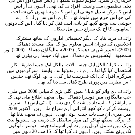
خریداری راشٹریہ سویم سیوک سنگھ (آر ایس ایس) اور اس کی
ذیلی تنظیموں سے وابستہ افراد نے کی تھی۔ انہوں نے آر ایس
ایس کے رکن سنیل جوشی اور اس کے دو ساتھیوں کی شناخت
کی جو اس جرم میں ملوث تھے۔ تاہم، اس سے پہلے کہ ہم
جوشی سے پوچھ گچھ کر پاتے، اسے قتل کر دیا گیا۔ اس کے دونوں
ساتھیوں کا آج تک سراغ نہیں مل سکا۔‘
رائے نے مزید بتایا کہ دیگر تحقیقاتی اداروں کے ساتھ مشترکہ
اجلاسوں کے دوران انہیں معلوم ہوا کہ مکہ مسجد دھماکہ
(2007)، اجمیر شریف دھماکہ (2007)، مالیگاؤں دھماکہ (2006) اور
سمجھوتہ ایکسپریس بم دھماکے میں ایک جیسا ہی پیٹرن تھا۔
رائے نے کہا،’بالکل ایک جیسے آلات، بالکل ایک جیسا طریقہ کار
استعمال کیا گیا تھا… ہم نے ہندوتوا سے وابستہ سرگرمیوں میں
سرگرم افراد کی ایک فہرست تیار کی۔ یہ وہ لوگ تھے جنہیں
اس نظریے میں پوری طرح ڈھال سے دیا گیا تھا۔‘
رائے نے دی وائر کو بتایا،’ہمیں اگلی بڑی کامیابی 2008 میں ملی،
جب مالیگاؤں میں دوسرا دھماکہ ہوا۔ مجھے اطلاع ملی تھی کہ
مہاراشٹر کے انسداد دہشت گردی دستے (اے ٹی ایس) کے سربراہ
ہیمنت کرکرے کو کچھ انتہائی اہم سراغ ملے ہیں۔ اکتوبر 2008
میں میری ان سے بات چیت ہوئی تھی۔ انہوں نے مجھے بتایا تھا
کہ پرگیہ سنگھ ٹھاکر کی موٹر سائیکل کے ذریعے وہ ہندوتوا نیٹ
ورک میں شامل کرنل پروہت اور اسیمانندجیسے دوسرے لوگوں
تک پہنچ سکتے ہیں۔ انہوں نے کہا تھا کہ 15 سے 20 دنوں میں