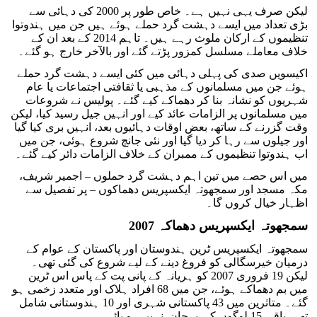
لیکن صرف یہی نہیں ہے۔ خاص طور پر 2000 کی دہائی سے
بڑی تعداد میں ایسے دہشت گرد حملے ہوئے ہیں جن میں ہندوتوا
تنظیموں کے ارکان ملوث رہے ہیں۔ تاہم 2014 کے بعد ان کے
خلاف معاملے مسلسل کمزور پڑتے گئے اور بالآخر خارج ہو گئے۔
اکیسویں صدی کی پہلی دہائی میں کئی ایسے دہشت گرد حملے
ہوئے جن میں مسلمانوں کے مذہبی یا ثقافتی اجتماعات یا عام
شہریوں کو نشانہ بنا کر دھماکے کیے گئے۔ پولیس نے شروعات
میں مسلمانوں پر الزامات عائد کیے اور انہیں جیل رسید کیا، لیکن
وقت گزرنے کے ساتھ، بعض اوقات دہائیوں بعد، انہیں بری کیا گیا
اور جیلوں سے رہا کر دیا گیا اور نئی جانچ شروع ہوئی، جن میں
اب ہندوتوا تنظیموں کے ممبران کے خلاف الزامات دائر کیے گئے۔
میں اس حصے میں تین اہم دہشت گرد حملوں – اجمیر شریف،
مکہ مسجد اور سمجھوتہ ایکسپریس دھماکوں – پر تفصیل سے
اظہار خیال کروں گا۔
سمجھوتہ ایکسپریس دھماکہ 2007
سمجھوتہ ایکسپریس ٹرین ہندوستان اور پاکستان کے عوام کے
درمیان خیرسگالی کو فروغ دینے کے لیے شروع کی گئی تھی۔
لیکن 19 فروری 2007 کو ہریانہ کے پانی پت کے پاس اس ٹرین
میں بم دھماکے ہوئے، جن میں 68 افراد ہلاک اور متعدد زخمی ہو
گئے۔ متاثرین میں 43 پاکستانی شہری اور 10 ہندوستانی شامل
تھے۔باقی 15 لوگوں کی پہچان نہیں ہو پائی۔