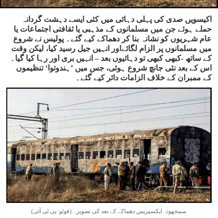
اکیسویں صدی کی پہلی دہائی میں کئی ایسے دہشت گردانہ
حملے ہوئے جن میں مسلمانوں کے مذہبی یا ثقافتی اجتماعات یا
عام شہریوں کو نشانہ بنا کر دھماکے کیے گئے۔ پولیس نے شروع
میں مسلمانوں پر الزام لگائےاور انہیں جیل رسید کیا، لیکن وقت
کے ساتھ -کبھی کبھی تو دہائیوں بعد – انہیں بری اور رہا کیا گیا۔
اس کے بعد نئی جانچ شروع ہوئی، جس میں ’ہندوتوا‘ تنظیموں
کے ممبران کے خلاف الزامات دائر کیے گئے۔
سمجھوتہ ایکسپریس دھماکے کے بعد کی تصویر۔ (فوٹو: پی ٹی آئی)