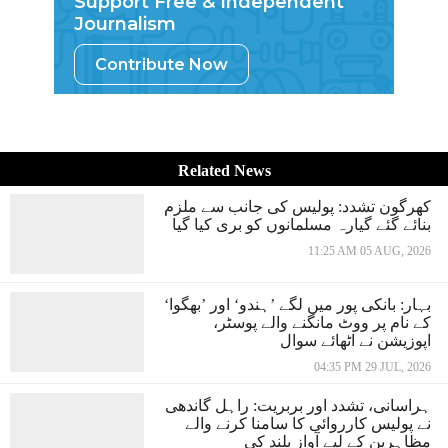
Support Free & Independent
Journalism
Contribute Now
Related News
کھرگون تشدد: پولیس کی جانب سے ملزم
بنائے گئے گیارہ مسلمانوں کو بری کیا گیا
11:25 AM 05 AUG, 2026
بہار: بانکی پور میں لگے ’ہندو‘ اور ’بھگوا‘
کے نام پر ووٹ مانگنے والے پوسٹر،
اپوزیشن نے اٹھائے سوال
04:35 PM 29 JUL, 2026
ہراسانی، تشدد اور بربریت: راہل گاندھی
نے پولیس کارروائی کا سامنا کرنے والے
مظاہرین کے لیے آواز بلند کی