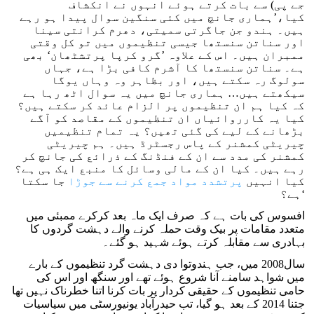
جے پی) سے بات کرتے ہوئے انہوں نے انکشاف
کیا،’ہماری جانچ میں کئی سنگین سوال پیدا ہو رہے
ہیں۔ ہندو جن جاگرتی سمیتی، دھرم کرانتی سینا
اور سناتن سنستھا جیسی تنظیموں میں تو کل وقتی
ممبران ہیں۔ اس کے علاوہ ’گرو کرپا پرتشٹھان‘ بھی
ہے۔ سناتن سنستھا کا آشرم کافی بڑا ہے، جہاں
سولوگ رہ سکتے ہیں، اور بظاہر وہ وہاں یوگا
سیکھتے ہیں… ہماری جانچ میں یہ سوال اٹھ رہا ہے
کہ کیا ہم ان تنظیموں پر الزام عائد کر سکتے ہیں؟
کیا یہ کارروائیاں ان تنظیموں کے مقاصد کو آگے
بڑھانے کے لیے کی گئی تھیں؟ یہ تمام تنظیمیں
چیریٹی کمشنر کے پاس رجسٹرڈ ہیں۔ ہم چیریٹی
کمشنر کی مدد سے ان کے فنڈنگ کے ذرائع کی جانچ کر
رہے ہیں۔ کیا ان کے مالی وسائل کا منبع ایک ہی ہے؟
کیا انہیں
پرتشدد مواد جمع کرنے سے جوڑا
جا سکتا
ہے؟‘
افسوس کی بات ہے کہ صرف ایک ماہ بعد کرکرے ممبئی میں
متعدد مقامات پر بیک وقت حملہ کرنے والے دہشت گردوں کا
بہادری سے مقابلہ کرتے ہوئے شہید ہو گئے۔
سال2008 میں، جب ہندوتوا دی دہشت گرد تنظیموں کے بارے
میں شواہد سامنے آنا شروع ہوئے تھے اور سنگھ اور اس کی
حامی تنظیموں کے حقیقی کردار پر بات کرنا اتنا خطرناک نہیں تھا
جتنا 2014 کے بعد ہو گیا، تب حیدرآباد یونیورسٹی میں سیاسیات