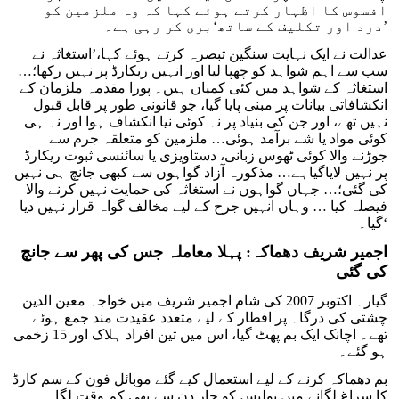
افسوس کا اظہار کرتے ہوئے کہا کہ وہ ملزمین کو
’درد اور تکلیف کے ساتھ‘بری کر رہی ہے۔
عدالت نے ایک نہایت سنگین تبصرہ کرتے ہوئے کہا،’استغاثہ نے
سب سے اہم شواہد کو چھپا لیا اور انہیں ریکارڈ پر نہیں رکھا؛…
استغاثہ کے شواہد میں کئی کمیاں ہیں۔ پورا مقدمہ ملزمان کے
انکشافاتی بیانات پر مبنی پایا گیا، جو قانونی طور پر قابل قبول
نہیں تھے، اور جن کی بنیاد پر نہ کوئی نیا انکشاف ہوا اور نہ ہی
کوئی مواد یا شے برآمد ہوئی… ملزمین کو متعلقہ جرم سے
جوڑنے والا کوئی ٹھوس زبانی، دستاویزی یا سائنسی ثبوت ریکارڈ
پر نہیں لایاگیاہے… مذکورہ آزاد گواہوں سے کبھی جانچ ہی نہیں
کی گئی؛… جہاں گواہوں نے استغاثہ کی حمایت نہیں کرنے والا
فیصلہ کیا … وہاں انہیں جرح کے لیے مخالف گواہ قرار نہیں دیا
گیا۔‘
اجمیر شریف دھماکہ: پہلا معاملہ جس کی پھر سے جانچ
کی گئی
گیارہ اکتوبر 2007 کی شام اجمیر شریف میں خواجہ معین الدین
چشتی کی درگاہ پر افطار کے لیے متعدد عقیدت مند جمع ہوئے
تھے۔ اچانک ایک بم پھٹ گیا، اس میں تین افراد ہلاک اور 15 زخمی
ہو گئے۔
بم دھماکہ کرنے کے لیے استعمال کیے گئے موبائل فون کے سم کارڈ
کا سراغ لگانے میں پولیس کو چار دن سے بھی کم وقت لگا۔