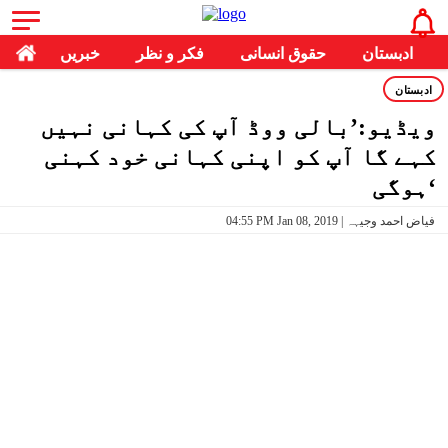
ادبستان
حقوق انسانی
فکر و نظر
خبریں
ادبستان
ویڈیو:’بالی ووڈ آپ کی کہانی نہیں
کہے گا آپ کو اپنی کہانی خود کہنی
ہوگی‘
04:55 PM Jan 08, 2019 | فیاض احمد وجیہہ