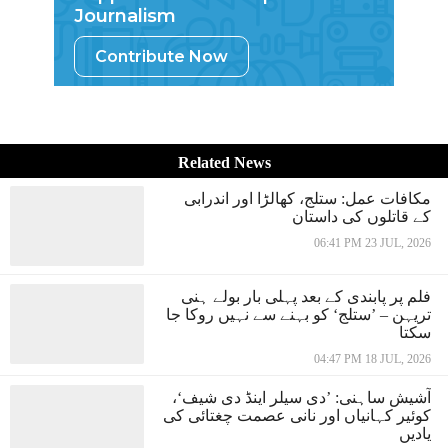
Journalism
Contribute Now
Related News
مکافات عمل: ستلج، کھالڑا اور اندرابی
کے قاتلوں کی داستان
06:41 PM 23 JUL, 2026
فلم پر پابندی کے بعد پہلی بار بولے ہنی
تریہن – ’ستلج‘ کو بہنے سے نہیں روکا جا
سکتا
04:47 PM 18 JUL, 2026
آشیش ساہنی: ’دی سیلر اینڈ دی شیف‘،
کوئیر کہانیاں اور نانی عصمت چغتائی کی
یادیں