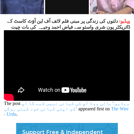
ویڈیو:
دلتوں کی زندگی پر مبنی فلم لائف آف این آؤٹ کاسٹ کے
ڈائریکٹر پون شری واستو سے فیاض احمد وجیہہ کی بات چیت
ویڈیو:’بالی ووڈ آپ کی کہانی نہیں کہے گا آپ
The post
The Wire
appeared first on
کو اپنی کہانی خود کہنی ہوگی‘
- Urdu
.
Support Free & Independent