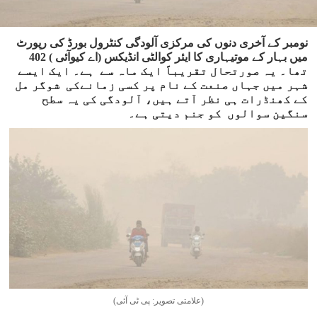
نومبر کے آخری دنوں کی مرکزی آلودگی کنٹرول بورڈ کی رپورٹ
میں بہار کے موتیہاری کا ایئر کوالٹی انڈیکس (اے کیوآئی ) 402
تھا۔ یہ صورتحال تقریباً ایک ماہ سے ہے۔ ایک ایسے
شہر میں جہاں صنعت کے نام پر کسی زمانےکی شوگر مل
کے کھنڈرات ہی نظر آتے ہیں، آلودگی کی یہ سطح
سنگین سوالوں کو جنم دیتی ہے۔
(علامتی تصویر: پی ٹی آئی)