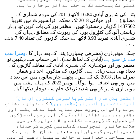
گمتی تک پہنچنے تک یہ حکم بے اثر ہو جا رہا ہے۔
پٹنہ کی شہری آبادی 16.84 لاکھ (2011 کی مردم شماری کے
مطابق) ہے اور جولائی 2018 تک محکمہ ٹرانسپورٹ میں تقریباً
1437562 گاڑیاں رجسٹرڈ تھیں۔ مظفر پور کی بات کریں تو، بہار
ریاستی آلودگی کنٹرول بورڈ کی رپورٹ کے مطابق، یہاں کی
شہری آبادی تقریباً 3.93 لاکھ ہے جبکہ گاڑیوں کی تعداد 7.40 لاکھ
ہے۔
جبکہ موتیہاری (مشرقی چمپارن) پٹنہ کے بعد بہار کا
دوسرا سب
سے بڑا ضلع ہے
(آبادی کے لحاظ سے)۔ اس حساب سے دیکھیں تو
مظفر پور اور موتیہاری کی شہری آبادی کے مقابلے گاڑیوں کی
تعداد بھی بہت زیادہ ہے۔ گاڑیوں کے مذکورہ اعداد و شمار
صرف سال 2018 تک کے ہیں۔ پچھلے چار سالوں میں اس تعداد
میں اور بھی اضافہ ہوا ہوگا۔ نومبر 2022 کے پہلے ہفتے میں
موتیہاری شہر کو بھی شدید ٹریفک جام سے دوچار دیکھا گیا۔
ایکشن پلان فار ایئر کوپالیوشن کنٹرون ان نان
‘
اٹینمنٹ سٹیز آف بہار (مظفر پور)
‘ کے عنوان سے شائع
ہونے والی اس رپورٹ میں بتایا گیا ہے کہ پٹنہ اور
مظفر پور میں فضائی آلودگی کی اہم وجوہات سڑکوں
کی دھول، گاڑیوں سے نکلنے والا دھواں، گھر میں
جلائے جانے والےچولہے، کھلےمیں کچرے کو جلانا،
تعمیراتی سرگرمیاں اور صنعتی اخراج۔ ظاہر ہے کہ
یہی سماجی و جغرافیائی حالت موتیہاری شہر کی بھی