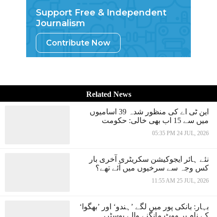
Support Free & Independent
Journalism
Contribute Now
Related News
این ٹی اے کی منظور شدہ 39 اسامیوں
میں سے 15 اب بھی خالی: حکومت
05:35 PM 24 JUL, 2026
نئے ہائر ایجوکیشن سکریٹری آخری بار
کس وجہ سے سرخیوں میں آئے تھے؟
11:55 AM 25 JUL, 2026
بہار: بانکی پور میں لگے ’ہندو‘ اور ’بھگوا‘
کے نام پر ووٹ مانگنے والے پوسٹر،