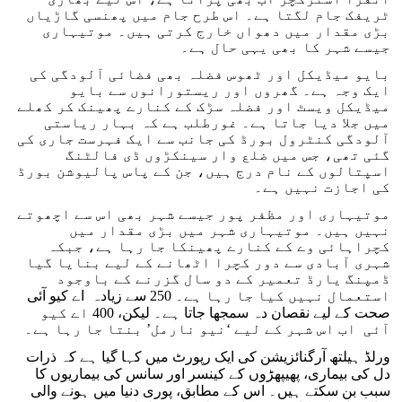
ٹریفک جام لگتا ہے۔ اس طرح جام میں پھنسی گاڑیاں
بڑی مقدار میں دھواں خارج کرتی ہیں۔ موتیہاری
جیسے شہر کا بھی یہی حال ہے۔
بایو میڈیکل اور ٹھوس فضلہ بھی فضائی آلودگی کی
ایک وجہ ہے۔ گھروں اور ریستورانوں سے بایو
میڈیکل ویسٹ اور فضلہ سڑک کے کنارے پھینک کر کھلے
میں جلا دیا جاتا ہے۔ غورطلب ہے کہ بہار ریاستی
آلودگی کنٹرول بورڈ کی جانب سے ایک فہرست جاری کی
گئی تھی، جس میں ضلع وار سینکڑوں ڈی فالٹنگ
اسپتالوں کے نام درج ہیں، جن کے پاس پالیوشن بورڈ
کی اجازت نہیں ہے۔
موتیہاری اور مظفر پور جیسے شہر بھی اس سے اچھوتے
نہیں ہیں۔ موتیہاری شہر میں بڑی مقدار میں
کچراہائی وے کے کنارے پھینکا جا رہا ہے، جبکہ
شہری آبادی سے دور کچرا اٹھانے کے لیے بنایا گیا
ڈمپنگ یارڈ تعمیر کے دو سال گزرنے کے باوجود
استعمال نہیں کیا جا رہا ہے۔ 250 سے زیادہ اے کیو آئی
صحت کے لیے نقصان دہ سمجھا جاتا ہے۔ لیکن، 400 اے کیو
آئی اب اس شہر کے لیے ‘نیو نارمل’ بنتا جا رہا ہے۔
ورلڈ ہیلتھ آرگنائزیشن کی ایک رپورٹ میں کہا گیا ہے کہ ذرات
دل کی بیماری، پھیپھڑوں کے کینسر اور سانس کی بیماریوں کا
سبب بن سکتے ہیں۔ اس کے مطابق، پوری دنیا میں ہونے والی