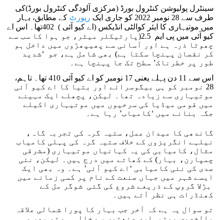
سینٹرل پولیوشن کنٹرول بورڈ (مرکزی آلودگی کنٹرول بورڈ)کی
طرف سے 28 نومبر 2022 کو جاری ایک
رپورٹ
کے مطابق، بہار
میں موتیہاری کا ایئر کوالٹی انڈیکس (اے کیو آئی ) 402تھا۔ اس اے
کیو آئی میں پی ایم 2.5(پارٹیکلر میٹر، جو ہوا کا سب سے
چھوٹا ذرہ ہے اور آسانی سے پھیپھڑوں میں داخل ہو
کر نقصان پہنچا سکتا ہے) بھی شامل ہے، جو ‘شدید
طور پر خطرناک’ سطح تک جا پہنچا ہے۔
اس سے 11 دن پہلے یعنی 17 نومبر کو اے کیو آئی 410 تھا۔ تاہم،
28 نومبر کو ہی بیگوسرائے اور بتیا کا اے کیو آئی
موتیہاری سے زیادہ تھا۔ لیکن، پچھلے ایک مہینے
میں قومی میڈیا کی سرخیوں میں موتیہاری اکیلے
جگہ بنانے میں ‘کامیاب’ رہا ہے۔
گاندھی کا میدان عمل، ستیہ گرہ کی تجربہ گاہ،
نیلہے انگریزوں کے خلاف ستیہ گرہ کی پہلی کامیاب
مثال، کامیابی کی یہ کہانیاں موتیہاری (مشرقی
چمپارن، بہار) کے کھاتے میں درج ہیں۔ لیکن، نئی
صدی کی نئی کامیابی ‘اے کیو آئی’ ہے۔ وہ بھی ایک
ایسے شہر میں جہاں صنعت کے نام پر کسی زمانے میں
بڑلا گروپ کے ذریعے شروع کی گئی شوگر مل کے
کھنڈرات ہی نظر آتے ہیں۔
تو سوال یہ ہے کہ آخر جب بہار کا پورا شمالی علاقہ
بالخصوص موتیہاری صنعتوں سے خالی ہے تو پھر وہ