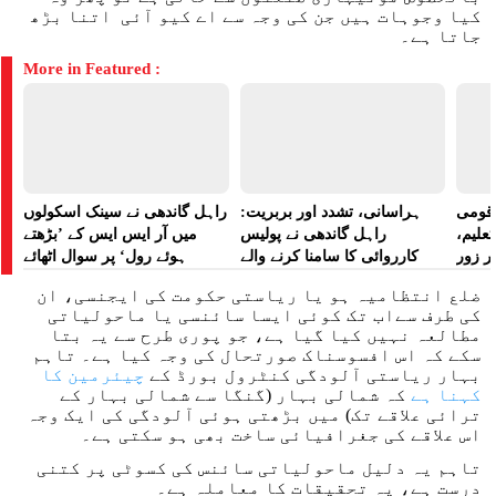
کیا وجوہات ہیں جن کی وجہ سے اے کیو آئی اتنا بڑھ
جاتا ہے۔
More in Featured :
ے قومی
ہراسانی، تشدد اور بربریت:
راہل گاندھی نے سینک اسکولوں
تعلیم،
راہل گاندھی نے پولیس
میں آر ایس ایس کے ’بڑھتے
ر زور
کارروائی کا سامنا کرنے والے
ہوئے رول‘ پر سوال اٹھائے
مظاہرین کے لیے آواز بلند کی
ضلع انتظامیہ ہو یا ریاستی حکومت کی ایجنسی، ان
کی طرف سےاب تک کوئی ایسا سائنسی یا ماحولیاتی
مطالعہ نہیں کیا گیا ہے، جو پوری طرح سے یہ بتا
سکے کہ اس افسوسناک صورتحال کی وجہ کیا ہے۔ تاہم
بہار ریاستی آلودگی کنٹرول بورڈ کے
چیئرمین کا
کہنا ہے
کہ شمالی بہار (گنگا سے شمالی بہار کے
ترائی علاقے تک) میں بڑھتی ہوئی آلودگی کی ایک وجہ
اس علاقے کی جغرافیائی ساخت بھی ہو سکتی ہے۔
تاہم یہ دلیل ماحولیاتی سائنس کی کسوٹی پر کتنی
درست ہے، یہ تحقیقات کا معاملہ ہے۔