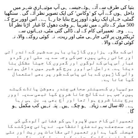
بتیا کی طرف سے آتے ہوئےجیسے ہی آپ موتیہاری شہر میں
داخل ہوں گے، آپ کو ‘وکاس’ کی ایک تصویر نظر آئے گی۔ سنگھیا
گمٹی، جہاں ایک ریلوے اوور برج بنایا جا رہا ہے۔ اس اوور برج کے
500 میٹر کے دائرے میں تقریباً ہر وقت دھول کا غبار اڑتا نظر آتا
ہے۔ وجہ تعمیراتی کام کے لیے ڈالی گئی مٹی، دیہاتوں سے
ٹریکٹروں پر لائی جارہی مٹی اور ریت، نہ کوئی روکنے والا، نہ
کوئی ٹوکنے والا۔
اس کے علاوہ ہزاروں گاڑیاں باہر سے شہر کے اندر آتی
اور جاتی رہتی ہیں، جس کی وجہ سے یہ مٹی اور گردو
غبار آس پاس کے لوگوں اور گھروں کا جینا مشکل بنا
دیتا ہے۔ دراصل اس اوور برج کو شہر میں داخل ہونے
والی گاڑیوں کے بائی پاس کے طور پر بھی استعمال
کیا جانا ہے۔
موتیہاری کےسینئر صحافی چندر بھوشن پانڈے کہتے
ہیں،’جب ہم نے کالج جانا شروع کیا تبھی سےیہ اوور
برج بننا شروع ہوا تھا اور آج بھی یہ بن ہی رہا
ہے۔ 40 سال سے زیادہ ہو چکے ہیں۔ پتہ نہیں کب مکمل ہو
گا۔
تعمیراتی کام میں لاپرواہی کو فضائی آلودگی کی
وجہ سمجھتے ہوئے ضلع انتظامیہ نے پانی چھڑکنے کا
فیصلہ کیا ہے اور تعمیراتی مقامات پر ریت اور مٹی
کو ڈھانپنے کا حکم جاری کیا ہے۔ لیکن، سنگھیا