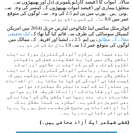
سالانہ اموات کا 3فیصد کارڈیو پلمونری (دل اور پھیپھڑوں سے
متعلق) بیماری اور 5فیصد اموات پھیپھڑوں کے کینسر کی وجہ سے
ہوتی ہیں۔ یورپ میں پی ایم 2.5 کی وجہ سے لوگوں کی متوقع
عمر میں 8.6 ماہ کی کمی واقع ہوئی ہے۔
انوائرمنٹل سائنس اینڈ ٹکنالوجی لیٹرس جرنل (2014 میں امریکن
کیمیکل سوسائٹی کی طرف سے قائم کیا گیا تھا) کے
ایک تحقیقی
مقالے کے مطابق
، پی ایم 2.5 نے ایشیا اور افریقہ کے ممالک میں
لوگوں کی متوقع عمر 1.2 سے 1.9 سال تک کم کر دی ہے۔
تاہم، جیسا کہ مرکزی آلودگی کنٹرول بورڈ نے اپنے
ایکشن پلان میں کہا ہے: خشک پتے، فصل کی باقیات،
لکڑی، کوئلہ، گوبر کے اپلے نہ جلائیں اور اس کے
ساتھ ہی بہار ریاستی آلودگی کنٹرول بورڈ نے اپنے
ایکشن پلان میں نو نکاتی اقدامات تجویزکیے ہیں کہ
کیسے فضائی آلودگی کو کیا جا سکتا ہے۔ ان اقدامات
پر عملدرآمد کے لیے مانیٹرنگ میکنزم، عوامی
آگاہی اور شکایات کے ازالے کا طریقہ کار، عوامی
مشاورت، درجہ بند رسپانس ایکشن پلان کو اپنانے کی
بھی تجویز دی گئی ہے۔ لیکن، یہ کہنا مشکل ہے کہ
آیا ان اقدامات پر صحیح طریقے سے عمل ہو رہا ہے یا
کوئی اثر دکھائی دے رہا ہے۔
(ششی شیکھر ایک آزاد صحافی ہیں۔)