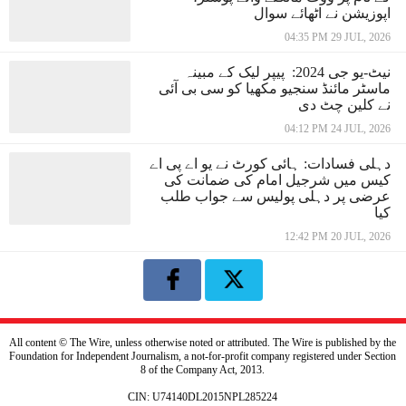
اپوزیشن نے اٹھائے سوال
04:35 PM 29 JUL, 2026
نیٹ-یو جی 2024: پیپر لیک کے مبینہ
ماسٹر مائنڈ سنجیو مکھیا کو سی بی آئی
نے کلین چٹ دی
04:12 PM 24 JUL, 2026
دہلی فسادات: ہائی کورٹ نے یو اے پی اے
کیس میں شرجیل امام کی ضمانت کی
عرضی پر دہلی پولیس سے جواب طلب
کیا
12:42 PM 20 JUL, 2026
All content © The Wire, unless otherwise noted or attributed. The Wire is published by the
Foundation for Independent Journalism, a not-for-profit company registered under Section
8 of the Company Act, 2013.
CIN: U74140DL2015NPL285224