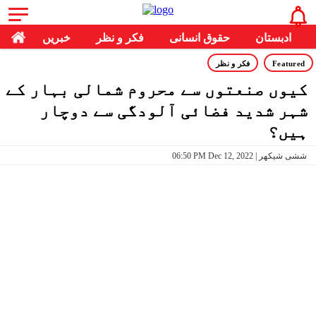
ادبستان
حقوق انسانی
فکر و نظر
خبریں
Featured
فکر و نظر
کیوں صنعتوں سے محروم شمالی بہار کے
شہر شدید فضائی آلودگی سے دوچار
ہیں؟
06:50 PM Dec 12, 2022 | ششی شیکھر