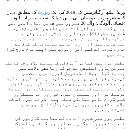
ہے۔
ورلڈ ہیلتھ آرگنائزیشن کی 2019 کی ایک
رپورٹ
کے مطابق، بہار
کا مظفر پور، ہندوستان ہی نہیں دنیا کے سب سے زیادہ آلودہ
(فضائی آلودگی) والے 20 شہروں میں شامل تھا۔ ابھی بھی
یہاں کا اے کیو آئی انتہائی ناقص یا شدید (شدید
طور پر خطرناک) سطح کا ہے۔ موتیہاری، بتیا،
بیگوسرائے، سیوان بھی سب سے زیادہ آلودہ شہروں
میں شامل ہیں اور روزانہ سی پی سی بی کی طرف سے
جاری کردہ اے کیو آئی رپورٹ میں اپنے نام درج کرا
رہے ہیں۔
مظفر پور میں فضائی آلودگی کی سب سے بڑی وجہ کانٹی
تھرمل پاور اسٹیشن ہے جو کہ رہائشی علاقے میں
بنایا گیا۔ بیلا انڈسٹریل ایریا میں بہت سی
کیمیکل فیکٹریاں ہیں، جو شاید ہی آلودگی پر قابو
پانے کے اصولوں پر پوری طرح عمل کرتی ہیں۔ قابل
ذکر بات یہ ہے کہ مظفر پور میں سینکڑوں پرائیویٹ
نرسنگ ہوم اور ہسپتال ہیں، جو روزانہ سینکڑوں
کلو گرام بایو میڈیکل فضلہ پیدا کرتے ہیں۔ اس کے
علاوہ مظفر پور میں ایک میڈیکل کالج اور صدر
اسپتال بھی ہے۔
مظفر پور میں شہری آبادی کے مقابلے گاڑیوں کی
تعداد تقریباً دوگنی ہے، اور چونکہ شہر کا سڑک
انفرا اسٹرکچر اب بھی پرانا ہے، اس لیے بھاری