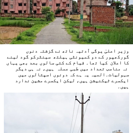
وزیر اعلیٰ یوگی آدتیہ ناتھ نے گزشتہ دنوں
گورکھپور کے دو کمیونٹی ہیلتھ سینٹرکو گود لینے
کا اعلان کیا تھا۔ قیام کے کئی سالوں بعد بھی یہاں
نہ مناسب تعداد میں طبی عملہ ہیں، نہ ہی دیگر
سہولیات۔المیہ یہ ہے کہ دونوں اسپتالوں میں
ایکسرے ٹیکنیشن ہیں، لیکن ایکسرے مشین ندارد
ہیں۔