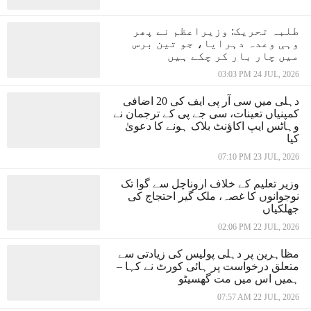
طلبہ تحریک: وزیراعظم نے پھر
وہی وعدہ دہرایا، جو تین برس
میں چار بار کر چکے ہیں
03:03 PM 24 JUL, 2026
دہلی میں سی آر پی ایف کی 20 اضافی
کمپنیاں تعینات، سی جے پی کے ترجمان نے
وہاٹس ایپ اکاؤنٹ بلاک ہونے کا دعویٰ
کیا
07:10 PM 23 JUL, 2026
وزیر تعلیم کے خلاف اروناچل سے گوا تک
نوجوانوں کا غصہ، ملک گیر احتجاج کی
جھلکیاں
02:06 PM 22 JUL, 2026
مظاہرین پر دہلی پولیس کی زیادتی سے
متعلق درخواست پر ہائی کورٹ نے کہا –
ہمیں اس میں مت گھسیٹو
07:57 AM 22 JUL, 2026