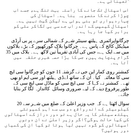
تعیناتی ہے۔’
اس اسپتال تک جانے کا راستہ بہت تنگ ہے، جسے اب
چوڑا کرنے کا منصوبہ بنا ہے۔ اسپتال کی
چہاردیواری تو بنی ہوئی ہے لیکن گیٹ نہیں ہے۔
اسپتال کیمپس کے اندر اب جے سی بی لگاکر مٹی کو
برابر کیا جا رہا ہے۔
چرگانواپرائمری ہیلتھ سینٹر شہر کے شمالی سرے پر بی آرڈی
میڈیکل کالج کے پاس ہے۔ چرگانوا بلاک گورکھپور کے بڑے بلاکوں
میں سے ایک ہے، جس کی آبادی تقریباً تین لاکھ ہے۔ بلاک میں 35
گرام پنچایت ہیں، جس کا بڑا حصہ شہری حلقہ میں
آتا ہے۔
کمشنر روی کمار این جی نے گزشتہ11 جون کو چرگانوا سی ایچ
سی کا معائنہ کیا۔ ان کے ساتھ اےڈی ہیلتھ اور سی ایم او بھی
تھے۔ کمشنر نے کہا کہ سی ایچ سی کو ماڈل سی ایچ سی کے
طور پرفروغ دینے کے لیے ضروری وسائل کااندازہ لگا کر بتایا
جائے۔
سوال اٹھتا ہے کہ جب وزیر اعلیٰ کے ضلع میں شہر سے 20
کیلومیٹر کے اندرواقع دو سب سے اہم کمیونٹی
ہیلتھ سینٹر کا یہ حال ہے تو دور دراز کے اسپتالوں
کی کیا حالت ہوگی؟اگر وزیر اعلیٰ نے ان دونوں
اسپتالوں کو گود نہیں لیا ہوتا تو کیا ان کی کمیاں
دور ہوتیں؟