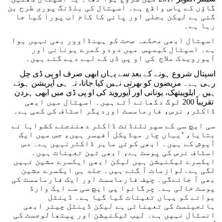
گاؤں کے پاس واقع ہے۔ اسپتال کی بلڈنگ پوری طرح بن
گئی ہے لیکن بجلی اور پانی کا کام اب پورا کیا جا
رہا ہے۔
اسپتال ابھی محکمہ صحت کو ہینڈاوور بھی نہیں ہوا
ہے۔ اسپتال کیمپس میں دودو کمرے یونانی اور
آیورویدک علاج کی او پی ڈی کے لیے دیے گئے ہیں۔
اسپتال شروع ہونے کے بعد سے یہاں ابھی صرف او پی ڈی چل
رہی ہے۔ مریضوں کو بھرتی نہیں کیا جاتا، نہ ہی آپریشن ہوتے
ہیں۔ ایلوپیتھک، یونانی اور آیوروید کی او پی ڈی میں ابھی ہردن
تقریباً 200 لوگ دکھانے آتے ہیں۔ اسپتال میں ابھی
ڈاکٹر، نرس، فارماسسٹ اوردیگر اسٹاف کی کمی ہے۔
سی ایچ سی کے سپرنٹنڈنٹ ڈاکٹر دھننجئے کشواہا نے
بتایا، ‘یہاں چار میڈیکل آفیسر ہیں، جس میں ایک
آیوش کے ہیں۔ ابھی کوئی ماہر ڈاکٹرنہیں ہے۔ دس
اسٹاف نرس کی پوسٹ ہے، ابھی تین تعینات ہیں۔
ایکسرے ٹیکنیشن ہیں لیکن ابھی ایکسرے مشین نہیں
لگی ہے۔لوازمات آ گئے ہیں۔ جلد ہی ایکسرے مشین
بھی آ جائےگی۔ چیف فارماسسٹ اور ایک فارماسسٹ کی
پوسٹ خالی ہے۔ چرگانوا پی ایچ سی سے ایک وارڈ
بوائے کو یہاں تعینات کیا گیا ہے۔ ڈینٹل
ہائجینسٹ کی تعیناتی ہے لیکن ڈینٹل چیئر ابھی
انسٹال نہیں ہے۔ لیب ٹیکنیشن اور پیتھالوجسٹ کی