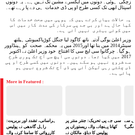
زچگی ہوئی۔ دونوں میں ایکسرے مشین تک نہیں ہے۔ یہ دونوں
اسپتال ابھی تک کسی طرح او پی ڈی خدمات ہی دے پا رہے تھے۔
یہ حالات بیاں کرتے ہیں کہ یوپی میں صحت خدمات کا
کیا حال ہے اور بی جے پی سرکار کی مدت کار میں اس
میں کوئی بہتری نہیں آئی ہے۔
وزیر اعلیٰ یوگی آدتیہ ناتھ کاگود لیا جنگل کوڑیاکمیونٹی ہیلتھ
سینٹر2014 میں بنا تھا اور2015 میں یہ محکمہ صحت کو ہینڈاوور
ہو گیا۔ چرگانوا سی ایچ سی کا افتتاح خود وزیر اعلیٰ نے اکتوبر
2017 میں کیا تھا۔ دونوں سی ایچ سی آج تک پوری طرح
سے شروع نہیں ہو سکے ہیں۔ دونوں میں کسی طرح او پی
ڈی چلتی رہی لیکن آئی پی ڈی آج تک شروع نہیں ہو
پائی ہے۔
More in Featured :
لی سے
سی جے پی تحریک: جنتر منتر پر
ہراسانی، تشدد اور بربریت:
اضگی؟
کھانا پہنچانے والے ریستوراں پر
راہل گاندھی نے پولیس
پولیس کا دباؤ، مالکان نے
کارروائی کا سامنا کرنے والے