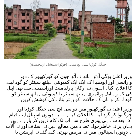
جنگل کوڑیا سی ایچ سی۔ (فوٹو:اسپیشل ارینجمنٹ)
وزیر اعلیٰ یوگی آدتیہ ناتھ نے آٹھ جون کو گورکھپور کے دو،
وارانسی اور ایودھیاا کے ایک ایک کمیونٹی ہیلتھ سینٹر کو گود لینے
کا اعلان کیا۔ انہوں نے ارکان پارلیامنٹ اوراسمبلی سے بھی اپیل
کی کہ وہ ایک پرائمری ہیلتھ سینٹر یا کمیونٹی ہیلتھ سینٹر کو
گود لےکر وہاں کے حالات کو بہتر بنانے کی کوشش کریں۔
وزیر اعلیٰ نے گورکھپور میں دو سی ایچ سی جنگل کوڑیا اور
چرگانوا کو گود لینے کا اعلان کیا ہے۔ یہ دونوں اسپتال اپنے قیام
کے بعد سے ہی پوری طرح سے اب تک کام نہیں کر پارہے ہیں۔
یہاں پر نہ خاطرخواہ تعداد میں معالج ہیں نہ اسٹاف اور نہ آلات
۔ دونوں اسپتالوں میں نہ مریض بھرتی کیے گئے نہ آپریشن یا