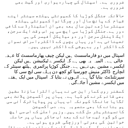
ضروری ہے۔ اسپتال کی چہاردیواری اور گیٹ بھی
ضروری ہے۔
حالانکہ جنگل کوڑیا کا کمیونٹی ہیلتھ سینٹر اپنے
قیام کے پانچ سال اور چرگانوا کمیونٹی ہیلتھ
سینٹر ساڑھے تین سال بعد بھی ان اسٹینڈرڈ سے کافی
دور ہے۔جنگل کوڑیا سی ایچ سی پر اس وقت ایک سرجن،
ایک ڈینٹل سرجن اور دو میڈیکل آفیسر کی ہی
تعیناتی ہے اور یہاں بچوں کے ڈاکٹر،امراض نسواں
کے ڈاکٹر اور بےہوشی کے ڈاکٹر نہیں ہیں۔
اسپتال میں دو فارماسسٹ ہیں لیکن چیف پھارماسسٹ کا عہدہ
خالی ہے۔ المیہ یہ بھی ہے کہ ایکسر ے ٹیکنیشن ہیں لیکن
ایکسرے مشین ہی نہیں ہے۔جنگل کوڑیا پرائمری ہیلتھ سینٹر کے
انچارج ڈاکٹر منیش چورسیا کو کچھ دن پہلے سی ایچ سی کا
سپرنٹنڈنٹ بنایا گیا ہے۔ انہوں نے بتایا کہ اسپتال میں ایک ہفتے
میں ایکسرے مشین آ جائےگی۔
کمشنر روی کمار این جی نے یہاں الٹرا ساؤنڈ مشین
بھی قائم کرنے کو کہا ہے۔ یہاں پر آکسیجن پلانٹ بھی
لگایا جائےگا کیونکہ اب یہاں پر پیڈیاٹرک آئی سی
یو بنانے کا بھی منصوبہ ہے۔ دس آکسیجن
کانسینٹریٹر مل گئے ہیں۔وزیر اعلیٰ کے اس سی ایچ
سی کو گود لیے جانے کے بعد اب جاکر یہاں پر حاملہ
خواتین کی بھرتی اورزچگی شروع ہوئی ہے۔
نوجوانوں کی کووڈ ٹیکہ کاری کے ساتھ ساتھ مستقل