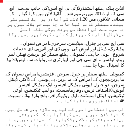
ہراسانی کا الزام لگایا
مظاہرین کے لیے آواز بلند کی
انڈین پبلک ہیلتھ اسٹینڈرڈ(آئی پی ایچ ایس)کی جانب سےسی ایچ
سی کے لیے2012 میں ترمیم شدہ گائیڈ لائن میں کہا گیا ہے کہ
میدانی علاقوں میں 1.20 لاکھ کی آبادی پر ایک کمیونٹی
ہیلتھ سینٹر قائم کیا جانا چاہیے جو بلاک لیول پر
نہ صرف صحت کی انتظامی یونٹ ہوگی بلکہ اعلیٰ
میڈیکل ادارے کے ریفرل کے لیے گیٹ کیپر بھی ہوگا۔
سی ایچ سی پر جنرل، میڈیسن، سرجری،امراض نسواں ،
پیڈیاٹرک، ڈینٹل اور آیوش کی او پی ڈی اور آئی پی ڈی خدمات
شروع ہونی چاہیے۔کمیونٹی ہیلتھ سینٹر کو آپریشن تھیٹر، لیبر
روم، ایکسرے، ای سی جی اور لیبارٹری سہولیات سے لیس30 بیڈ
کا اسپتال ہونا چاہیے۔
کمیونٹی ہیلتھ سینٹر پر جنرل سرجن، فزیشین،امراض نسوان کے
ماہرین،بچوں کے امراض کے ماہرین، بےہوشی کے ڈاکٹر، ڈینٹل
سرجن، دو جنرل ڈیوٹی میڈیکل آفیسر، ایک میڈیکل آفیسر
آیوش،10اسٹاف نرس،دوفارماسسٹ، دو لیب ٹیکنیشن، او ٹی
ٹیکنیشن، ڈینٹل اسسٹنٹ، ایک ریڈیوگرافر، پانچ وارڈ بوائے سمیت
46 اسٹاف ضروری بتایا گیا ہے۔
اس میں انتظامی امور کے لیے چھ ملازم بھی شامل ہیں۔
گائیڈ لائن میں یہ بھی کہا گیا ہے کہ کمیونٹی
ہیلتھ سینٹرکو بلاک ہیڈکوارٹر کے سینٹر میں ہونا
چاہیے اور وہاں بجلی، سڑک، پینے کے پانی کی سہولت