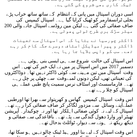
ٹیکہ کاری بھی شروع کی گئی ہے۔
اسی دوران اسپتال میں پانی کے انتظام کے ساتھ ساتھ خراب پڑے
بجلی ٹرانسفارمر کو ٹھیک کرایا گیا ہے۔ اسپتال کیمپس کی
صاف صفائی کی گئی ہے لیکن مین روڈسے اسپتال جانے والی 200
میٹر سڑک بری طرح ٹوٹی پھوٹی ہے۔
ڈاکٹر چورسیا نے بتایا کہ اس اسپتال سے تعینات
ڈاکٹر و پیرامیڈیکل اسٹاف دوسرے جگہ کام کر رہے
تھے۔ سب کو واپس بلایا جا رہا ہے۔
اس اسپتال کی حالت شروع سے ہی ایسی بنی ہوئی ہے۔
دسمبر 2017 میں اس اسپتال پر میں نے ایک خبر کی تھی۔ اس
وقت اسپتال میں تین مہینے سے کوئی ڈاکٹر نہیں تھا۔ دوڈاکٹروں
کی تعیناتی تھی، لیکن دونوں لمبےوقت سے چھٹی پر چل رہے
تھے۔ فارماسسٹ اور اسٹاف نرس سمیت پانچ طبی عملے ہی
اسپتال کو چلا رہے تھے۔
اس وقت اسپتال کیمپس گھاس و کھرپتوار سے بھرا تھا اورطبی
عملےاپنے وسائل سے مزدور لگاکر کر صاف صفائی کرا رہے تھے۔
اسپتال کے لیے نہ کوئی صفائی اہلکار تھا اور نہ چوکیدار۔ آپریشن
تھیٹر اور وارڈ دھول گندگی سے پٹے تھے۔ باقاعدگی سے صفائی و
دیکھ ریکھ نہ ہونے سے دیوار، ٹوائلٹ بدحال تھے۔
اس وقت اسپتال کے لیے بنا اوور ہیڈ ٹینک چالو نہیں ہو سکا تھا،