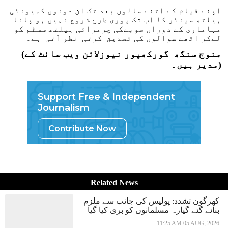
اپنے قیام کے اتنے سالوں بعد تک ان دونوں کمیونٹی
ہیلتھ سینٹر کا اب تک پوری طرح شروع نہیں ہو پانا
مہاماری کے دوران صوبےکی چرمرائی ہیلتھ سسٹم کو
لےکر اٹھے سوالوں کی تصدیق کرتی نظر آتی ہے۔
(منوج سنگھ گورکھپور نیوزلائن ویب سائٹ کے
مدیر ہیں۔)
Support Free & Independent
Journalism
Contribute Now
Related News
کھرگون تشدد: پولیس کی جانب سے ملزم
بنائے گئے گیارہ مسلمانوں کو بری کیا گیا
11:25 AM 05 AUG, 2026