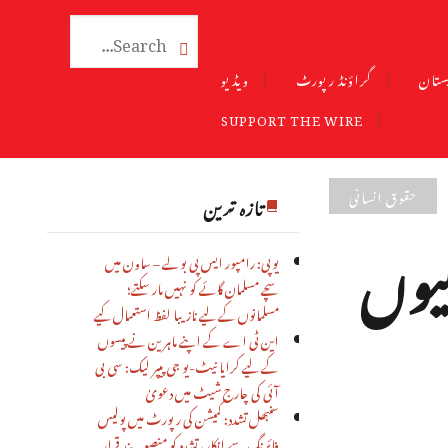

ستان
گراؤنڈ رپورٹ
ویڈیو
SUPPORT THE WIRE
حقوق انسانی
تازہ ترین
یوں
یوپی: رامپور ایس پی بولے – ساون میں
سچے مسلمان گائے کو نہیں مار سکتے؛
مسلمانوں کے لیے نازیبا لفظ استعمال کیے
این ٹی اے کے اپنے ماہرین نے پیسوں
کے لیے کرایا نیٹ-یو جی پیپر لیک: سی بی
آئی کی چارج شیٹ میں دعویٰ
سنبھل تشدد: کمیشن کی رپورٹ میں پولیس
فائرنگ سے انکار، تشدد کو منصوبہ بند قرار