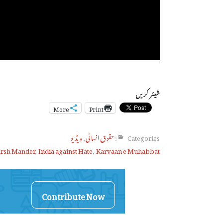
شیئر کریں
More
Print
Categories:
حقوق انسانی
,
ویڈیو
rsh Mander
,
India against Hate
,
Karvaan e Muhabbat
Contribute Now