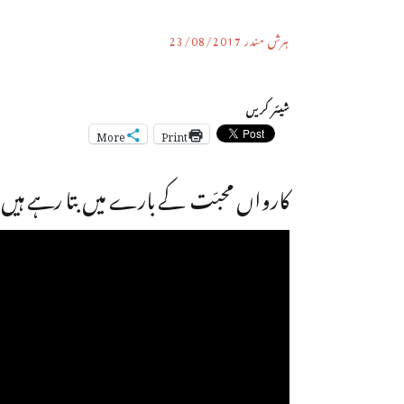
ہرش مندر
23/08/2017
شیئر کریں
More
Print
کارواں محبّت کے بارے میں بتا رہے ہیں 