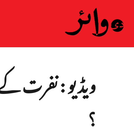
ہ
ویڈیو : نفرت کے
؟