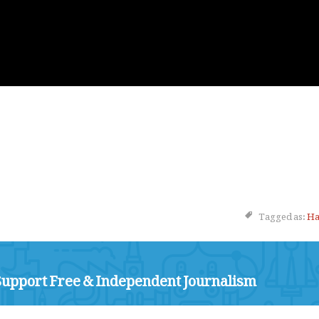
Tagged as:
Ha
Support Free & Independent Journalism