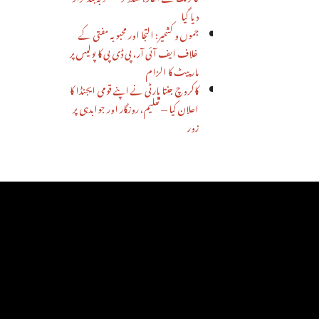
دیا گیا
جموں و کشمیر: التجا اور محبوبہ مفتی کے
خلاف ایف آئی آر، پی ڈی پی کا پولیس پر
مار پیٹ کا الزام
کاکروچ جنتا پارٹی نے اپنے قومی ایجنڈا کا
اعلان کیا — تعلیم، روزگار اور جوابدہی پر
زور
ٹاپ اسٹوریز
کس طرح ہندوستان نے غزہ
جنگ میں اسرائیل کی عسکری مدد
کی
کاکروچ جنتا پارٹی نے اپنے قومی
ایجنڈا کا اعلان کیا — تعلیم، روزگار