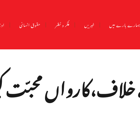
مارے بارے میں
خبریں
فکر و نظر
حقوق انسانی
ادب
 خلاف،کارواں محبّت ک