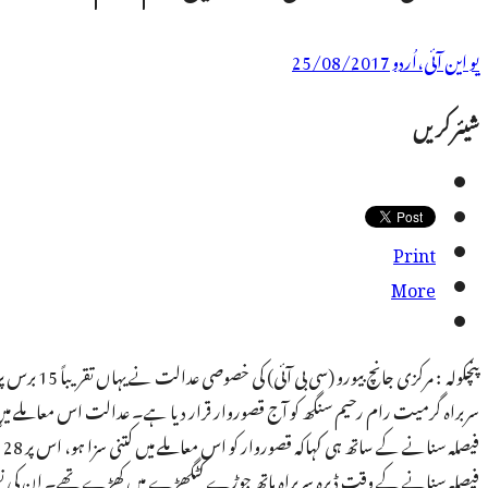
یو این آئی،اُردو
25/08/2017
شیئر کریں
Print
More
پنچکولہ : م
ف
فیصلہ سنانے کے وقت ڈیرہ سربراہ ہاتھ جوڑے کٹگھڑے میں کھڑے تھے۔ ان کی نظریں