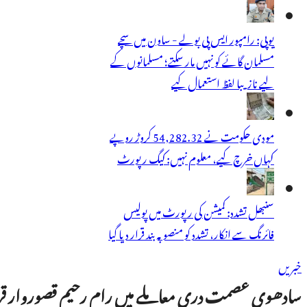
یوپی: رامپور ایس پی بولے - ساون میں سچے
مسلمان گائے کو نہیں مار سکتے؛ مسلمانوں کے
لیے نازیبا لفظ استعمال کیے
مودی حکومت نے 54,282.32 کروڑ روپے
کہاں خرچ کیے، معلوم نہیں: کیگ رپورٹ
سنبھل تشدد: کمیشن کی رپورٹ میں پولیس
فائرنگ سے انکار، تشدد کو منصوبہ بند قرار دیا گیا
خبریں
سادھوی عصمت دری معاملے میں رام رحیم قصوروار قر