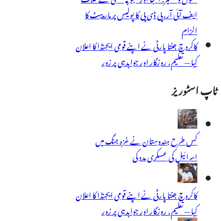
ایف آئی آر، پی ڈی پی کا پولیس پر مار پیٹ کا
الزام
کاکروچ جنتا پارٹی نے اپنے قومی ایجنڈا کا اعلان
کیا — تعلیم، روزگار اور جوابدہی پر زور
ٹاپ اسٹوریز
کس طرح ہندوستان نے غزہ جنگ میں
اسرائیل کی عسکری مدد کی
کاکروچ جنتا پارٹی نے اپنے قومی ایجنڈا کا اعلان
کیا — تعلیم، روزگار اور جوابدہی پر زور