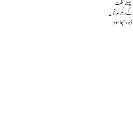
 کیلئے سخت
 دیگر علاقوں
رہ سچا سودا