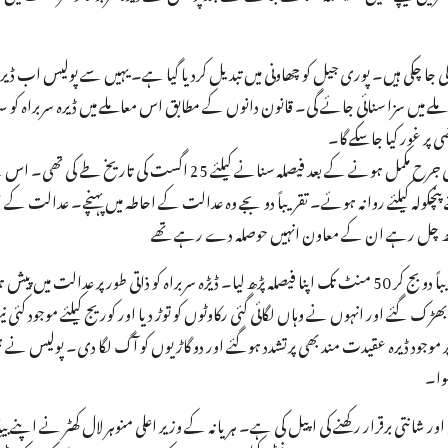
ے میں سزا سنائی جائے گی۔ قانون دانوں کے مطابق اس معاملے میں ڈیرہ سربراہ ک
 پر غور کیا جاسکے گا۔
اس سے قبل اسی عدالت نے گزشتہ 17 اگست کو اس معاملے میں دونوں فریقوں کی جرح مکمل ہونے کے بعد فیصلہ سنانے کیلئے 25 
چکولہ کیلئے روانہ ہوئے۔ تقریباً دو بجے وہ عدالت کے احاطہ میں پہنچے۔ عدالت کے ا
اتھ چل رہے ان کے معاون انہیں حوصلہ دے رہے تھے
جسٹس جگدیش سنگھ نے بعد دوپہر تقریباً ڈھائی بجے عدالتی کارروائی شروع کی اور تقریباً دو بج کر 50 منٹ تک اپنا فیصلہ پڑھ لیا۔ ڈیڑہ سربراہ کو ذاتی طور پر 
تمند بھڑک گئے اور انہوں نے وہاں لگائی گئی رکاوٹوں کو توڑ دیا اور کوریج کیلئے موجود کئی نی
 پر موجود ڈیرہ عقیدت مند بھی پرتشدد ہوگئے اور دو گاڑیوں کو آگ لگا دی۔ پولیس نے ہج
وا۔
انتی برقرار رکھنے کی اپیل کی ہے۔ ہریانہ کے وزیر اعلی منوہر لال کھٹر نے اپنے بیان