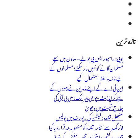
تازہ ترین
یوپی: رامپور ایس پی بولے – ساون میں سچے
مسلمان گائے کو نہیں مار سکتے؛ مسلمانوں کے
لیے نازیبا لفظ استعمال کیے
این ٹی اے کے اپنے ماہرین نے پیسوں کے
لیے کرایا نیٹ-یو جی پیپر لیک: سی بی آئی کی
چارج شیٹ میں دعویٰ
سنبھل تشدد: کمیشن کی رپورٹ میں پولیس
فائرنگ سے انکار، تشدد کو منصوبہ بند قرار دیا گیا
جموں و کشمیر: التجا اور محبوبہ مفتی کے خلاف