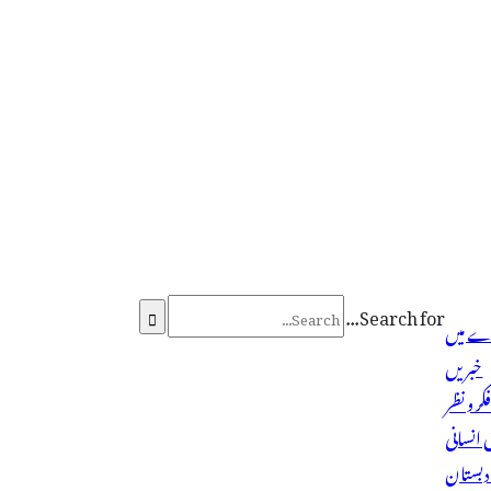
Search for...

ے میں
خبریں
کر و نظر
انسانی
دبستان