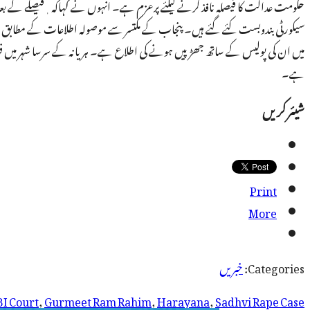
حکومت عدالت کا فیصلہ نافذ کرنے کیلئے پرعزم ہے۔ انہوں نے کہاکہ ٖفیصلے کے بعد 
سیکورٹی بندوبست کئے گئے ہیں۔ پنجاب کے مکتسر سے موصولہ اطلاعات کے مطابق
میں ان کی پولیس کے ساتھ جھڑپیں ہونے کی اطلاع ہے۔ ہریانہ کے سرسا شہر میں فوج
ہے۔
شیئر کریں
Print
More
Categories:
خبریں
I Court
,
Gurmeet Ram Rahim
,
Harayana
,
Sadhvi Rape Case