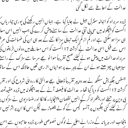
عدالت کے احاطے سے نکل گئی
اگست کو پنچکولہ میں سی بی آئی عدالت کے سامنے پیش کرے گی جب انہیں اس معامل
ہی سزا ہوسکتی ہے اور کم از کم ایک تہائی سزا کاٹنےکے بعد ہی ان کی ضمانت کی عرضی
سربراہ عدالت میں پیش ہونے کیلئے صبح تقریباً سوا نو بجے سرسا سے سڑک کے راستے پن
سیڑھیاں چڑھتے ہوئے ان کے چہرے پر ہوائیاں اڑ رہی تھیں حالانکہ اس کے س
گزشتہ 17 اگست کو دیا گیا تھا۔ عدالت کا فیصلہ آنے کے بعد پنچکولہ میں ڈیرہ عقید
بی وین پر حملے اور پتھراؤ کرکے انہیں نقصان پہنچایا۔ کالکا اور منسا دیوی نے سڑکوں
کرنے کیلئے کئی جگہوں پر آنسو گیس کے گولے چھوڑے لیکن اس کا ان پر اثر نہیں ہ
پنجاب اور ہریانہ کے وزرائے اعلی نے لوگوں خصوصی طور پر ڈیرہ حامیوں سے امن اور ش