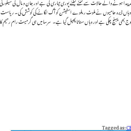
پیدا ہونے والے حالات سے نمٹنے کیلئے پوری تیاری کی ہے اور جان و مال کی سیکورٹی
 وہاں ڈیرہ حامیوں نے ملوٹ ریلوے اسٹیشن کو آگ لگانے کی کوشش کی۔ ریاست کے
 بھی پہنچ چکی ہے اور وہاں سناٹا پھیل گیا ہے۔ سرسا میں ہی گرمیت رام رحیم کا ڈی
Tagged as:
CB