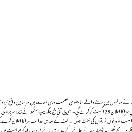
رکزی جانچ بیورو (سی بی آئی) کی خصوصی عدالت نے یہاں تقریباً 15 برس پرانے سرخیوں میں رہنے والے سادھوی عصمت دری معاملے میں سرسا میں وا
سربراہ گرمیت رام رحیم سنگھ کو آج قصوروار قرار دیا ہے۔ عدالت اس معاملے میں سزا کا اعلان 28 اگست کو کرے گی۔ سی بی آئی جج جگدیپ سنگھ نے ڈی
یصلہ سنانے کے ساتھ ہی کہاکہ قصوروار کو اس معاملے میں کتنی سزا ہو، اس پر 28 اگست کو دونوں فریقوں کی بحث ہوگی۔ بحث کے بعد ہی عدالت سزا کا 
 نیچے تھیں۔ فیصلہ سنائے جانے کے بعد پولیس نے ڈیرہ سربراہ کو حراست میں لے ل