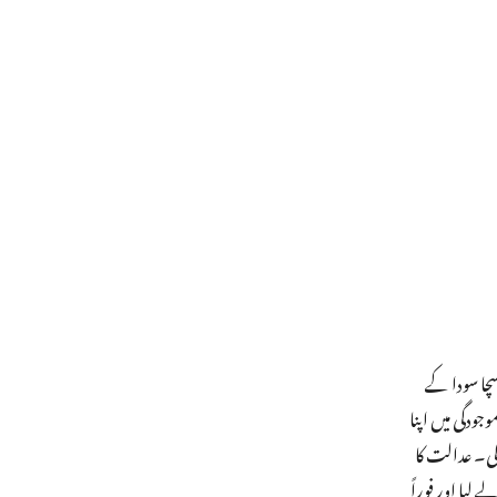
قع ڈیرہ سچا سودا کے
رہ سربراہ کی موجودگی میں اپنا
اعلان کرے گی۔ عدالت کا
یا اور فوراً