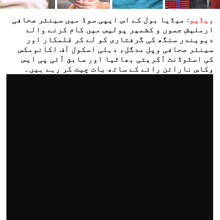
ویڈیو:
میڈیا بول کے اس ایپی سوڈ میں سینئر صحافی
ارملیش جموں و کشمیر پولیس میں کام کرنے والے
دیویندر سنگھ کی گرفتاری کو لے کر قلمکار اور
سینئر صحافی وپل مدگل، دہلی اسکول آف اکانومکس
کی اسٹوڈنٹ آکریتی بھاٹیا اور سابق آئی پی ایس
وکاس نارائن رائے کے ساتھ بات چیت کر رہے ہیں۔