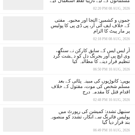
مسلمانوں کے لیے نازیبا لفظ استعمال کیے
02:20 PM 08 AUG, 2026
جموں و کشمیر: التجا اور محبوبہ مفتی
کے خلاف ایف آئی آر، پی ڈی پی کا پولیس
پر مار پیٹ کا الزام
02:18 PM 08 AUG, 2026
آر ایس ایس کے سابق کارکن نے سنگھ،
وی ایچ پی اور بجرنگ دل کو دہشت گرد
تنظیم قرار دینے کا مطالبہ کیا
06:50 PM 10 AUG, 2026
یوپی: کانوڑیوں کی مبینہ پٹائی کے بعد
مسلم شخص کی موت، مقتول کے خلاف
اقدام قتل کا مقدمہ درج
02:48 PM 10 AUG, 2026
سنبھل تشدد: کمیشن کی رپورٹ میں
پولیس فائرنگ سے انکار، تشدد کو منصوبہ
بند قرار دیا گیا
06:49 PM 10 AUG, 2026