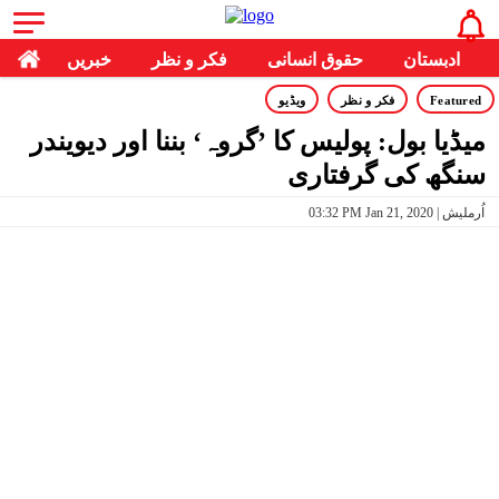
ادبستان
حقوق انسانی
فکر و نظر
خبریں
Featured
فکر و نظر
ویڈیو
میڈیا بول: پولیس کا ’گروہ‘ بننا اور دیویندر
سنگھ کی گرفتاری
03:32 PM Jan 21, 2020 | اُرملیش