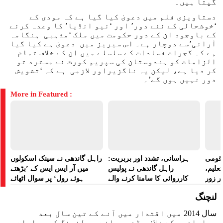
گپتا ہیں۔
دستاویزی فلم میں دعویٰ کیا گیا ہے کہ مودی کے
‘خوشحالی کے نئے دور’ اور ‘نیو انڈیا’ کا وعدہ کرنے
کے باوجود ان کے دور حکومت میں ملک ‘مذہبی ہنگامہ
آرائی’سے دوچار ہے۔ اس سیریز میں دعویٰ ہے کیا گیا
ہے کہ گجرات فسادات کے سلسلے میں ان کے خلاف تمام
الزامات کو ہندوستان کی سپریم کورٹ نے مسترد تو
کر دیا ہے، لیکن یہ ناگزیراور لازمی ہے کہ ‘تشویش
دور نہیں ہوں گے’۔
More in Featured :
ے قومی
ہراسانی، تشدد اور بربریت:
راہل گاندھی نے سینک اسکولوں
تعلیم،
راہل گاندھی نے پولیس
میں آر ایس ایس کے ’بڑھتے
ر زور
کارروائی کا سامنا کرنے والے
ہوئے رول‘ پر سوال اٹھائے
مظاہرین کے لیے آواز بلند کی
لنچنگ
سال 2014 میں اقتدار میں آنے کے تین سال بعد
مسلمانوں کے خلاف بڑے پیمانے پر لنچنگ کے معاملے