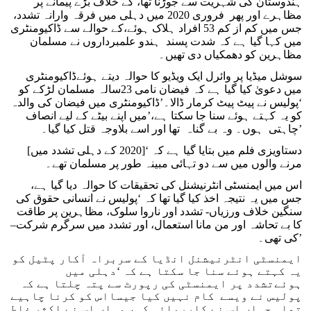
ہندوستان کی شہریت سے جوڑنا تھا، کے خلاف بڑے پیمانے پر
مظاہرے اور پھر فروری 2020 میں دہلی میں فرقہ وارانہ تشدد،
جس میں کم از کم 53 افراد ہلاک ہوئے،کے حوالے سے ڈاکیومنٹری
میں کہا گیا ہے کہ شدت پسند ہندو علمبرداروں نے مسلمان
مظاہرین کو دھمکیاں دی تھیں۔
سوشل میڈیا پر وائرل ایک ویڈیو کا حوالہ دیتے ہوئےڈاکیومنٹری
میں دعویٰ کیا گیا ہے کہ فیضان نامی 23سالہ مسلمان لڑکے کو
‘پولیس نے پیٹ پیٹ کرمار ڈالا۔’ڈاکیومنٹری میں فیضان کی والدہ
کو یہ کہتے ہوئے سنا جا سکتا ہے،’میں اپنے بیٹے کے لیے انصاف
چاہتی ہوں۔ وہ بے گناہ تھا اور اسے بلاوجہ قتل کیا گیا۔’
دستاویزی فلم میں بتایا گیا ہے کہ ‘[2020 کے دہلی تشدد میں]
مرنے والوں میں سے دو تہائی مبینہ طور پر مسلمان تھے۔
اس میں ایمنسٹی انٹرنیشنل کی تحقیقات کا حوالہ دیا گیا ہے،
جس میں یہ نتیجہ اخذ کیا گیا تھا کہ ‘پولیس نے انسانی حقوق کی
سنگین خلاف ورزیاں- تشدد اور ناروا سلوک، مظاہرین پر طاقت
کا بے تحاشہ اور من مانا استعمال، اور تشدد میں سرگرم شرکت–
کی تھی۔’
ایمنسٹی انٹرنیشنل انڈیا کے سربراہ آکار پٹیل کو
یہ کہتے ہوئے سنا جا سکتا ہے کہ ‘دہلی میں
ہوئےتشدد پر ایمنسٹی کی رپورٹ سے پتہ چلتا ہے کہ
پولیس نے ویسے کام نہیں کیا جیسااس کو کرنا چاہیے
تھا۔ جہاں اس نے کارروائی کی، وہاں اس نے اکثر غلط