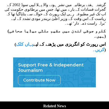
گزشتہ ہفتے برطانیہ میں نشر ہونے والا پہلا ایپی سوڈ 2002 کے
گجرات فسادات کے بارے میں تھا، جس میں برطانوی حکومت کی
اب تک غیر مطبوعہ رہی ایک رپورٹ کے حوالے سے بتایاگیا تھا کہ
ریاست کے اس وقت کے وزیر اعلیٰ نریندر مودی تشدد کے لیے
‘براہ راست ذمہ دار’ تھے۔
(کلرو جوشی لندن میں مقیم ملٹی میڈیا صحافی
ہیں۔)
(اس رپورٹ کو انگریزی میں پڑھنے کے لیے
یہاں کلک
)
کریں۔
Support Free & Independent
Journalism
Contribute Now
Related News