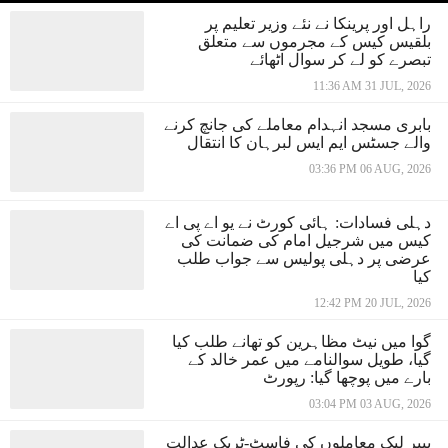
راہل اور پرینکا نے نئے وزیر تعلیم پر
بلقیس کیس کے مجرموں سے متعلق
تبصرے کو لے کر سوال اٹھائے
11:36 AM 31 JUL, 2026
بابری مسجد انہدام معاملے کی جانچ کرنے
والے جسٹس ایم ایس لبرہان کا انتقال
03:36 PM 06 AUG, 2026
دہلی فسادات: ہائی کورٹ نے یو اے پی اے
کیس میں شرجیل امام کی ضمانت کی
عرضی پر دہلی پولیس سے جواب طلب
کیا
12:42 PM 20 JUL, 2026
گوا میں نیٹ مظاہرین کو تھانے طلب کیا
گیا، طویل سوالنامے میں عمر خالد کے
بارے میں پوچھا گیا: رپورٹ
03:04 PM 03 AUG, 2026
پیپر لیک معاملوں کی فاسٹ-ٹریک عدالت