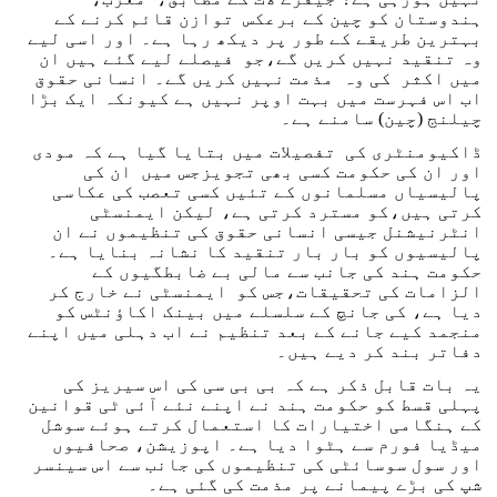
ہندوستان کو چین کے برعکس توازن قائم کرنے کے
بہترین طریقے کے طور پر دیکھ رہا ہے۔ اور اسی لیے
وہ تنقید نہیں کریں گے،جو فیصلے لیے گئے ہیں ان
میں اکثر کی وہ مذمت نہیں کریں گے۔ انسانی حقوق
اب اس فہرست میں بہت اوپر نہیں ہے کیونکہ ایک بڑا
چیلنج (چین) سامنے ہے۔
ڈاکیومنٹری کی تفصیلات میں بتایا گیا ہے کہ مودی
اور ان کی حکومت کسی بھی تجویزجس میں ان کی
پالیسیاں مسلمانوں کے تئیں کسی تعصب کی عکاسی
کرتی ہیں،کو مسترد کرتی ہے، لیکن ایمنسٹی
انٹرنیشنل جیسی انسانی حقوق کی تنظیموں نے ان
پالیسیوں کو بار بار تنقید کا نشانہ بنایا ہے۔
حکومت ہند کی جانب سے مالی بے ضابطگیوں کے
الزامات کی تحقیقات،جس کو ایمنسٹی نے خارج کر
دیا ہے، کی جانچ کے سلسلے میں بینک اکاؤنٹس کو
منجمد کیے جانے کے بعد تنظیم نے اب دہلی میں اپنے
دفاتر بند کر دیے ہیں۔
یہ بات قابل ذکر ہے کہ بی بی سی کی اس سیریز کی
پہلی قسط کو حکومت ہند نے اپنے نئے آئی ٹی قوانین
کے ہنگامی اختیارات کا استعمال کرتے ہوئے سوشل
میڈیا فورم سے ہٹوا دیا ہے۔ اپوزیشن، صحافیوں
اور سول سوسائٹی کی تنظیموں کی جانب سے اس سینسر
شپ کی بڑے پیمانے پر مذمت کی گئی ہے۔