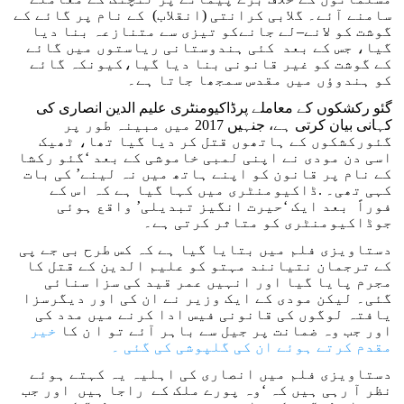
سامنے آئے۔ گلابی کرانتی (انقلاب) کے نام پر گائے کے
گوشت کو لانے–لے جانےکو تیزی سے متنازعہ بنا دیا
گیا، جس کے بعد کئی ہندوستانی ریاستوں میں گائے
کے گوشت کو غیر قانونی بنا دیا گیا،کیونکہ گائے
کو ہندوؤں میں مقدس سمجھا جاتا ہے۔
گئو رکشکوں کے معاملے پرڈاکیومنٹری علیم الدین انصاری کی
کہانی بیان کرتی ہے، جنہیں 2017 میں مبینہ طور پر
گئورکشکوں کے ہاتھوں قتل کر دیا گیا تھا، ٹھیک
اسی دن مودی نے اپنی لمبی خاموشی کے بعد ‘گئو رکشا
کے نام پر قانون کو اپنے ہاتھ میں نہ لینے’ کی بات
کہی تھی۔ .ڈاکیومنٹری میں کہا گیا ہے کہ اس کے
فوراً بعد ایک ‘حیرت انگیز تبدیلی’ واقع ہوئی
جوڈاکیومنٹری کو متاثر کرتی ہے۔
دستاویزی فلم میں بتایا گیا ہے کہ کس طرح بی جے پی
کے ترجمان نتیانند مہتو کو علیم الدین کے قتل کا
مجرم پایا گیا اور انہیں عمر قید کی سزا سنائی
گئی۔ لیکن مودی کے ایک وزیر نے ان کی اور دیگرسزا
یافتہ لوگوں کی قانونی فیس ادا کرنے میں مدد کی
اور جب وہ ضمانت پر جیل سے باہر آئے تو ا ن کا
خیر
مقدم کرتے ہوئے ان کی گلپوشی کی گئی ۔
دستاویزی فلم میں انصاری کی اہلیہ یہ کہتے ہوئے
نظر آ رہی ہیں کہ ‘وہ پورے ملک کے راجا ہیں اور جب