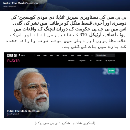
بی بی سی کی دستاویزی سیریز ‘انڈیا: دی مودی کویسچن’ کی
دوسری اور آخری قسط منگل کو برطانیہ میں نشر کی گئی۔
اس میں بی جے پی حکومت کے دوران لنچنگ کے واقعات میں
ہوئے اضافہ، آرٹیکل 370 کے خاتمہ، سی اے اے اور اس کے
خلاف مظاہروں اور دہلی میں ہوئے فرقہ وارانہ تشدد
کے بارے میں بات کی گئی ہے۔
(اسکرین شاٹ بہ شکریہ: بی بی سی یوکے)