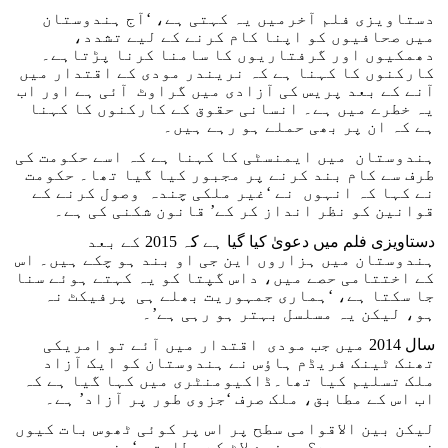
دستاویزی فلم آخرمیں یہ کہتی ہے، ‘آج ہندوستان
میں صحافیوں کو اپنا کام کرنے کے لیے تشدد،
دھمکیوں اور گرفتاریوں کا سامنا کرنا پڑتاہے۔
کارکنوں کا کہنا ہے کہ نریندر مودی کے اقتدار میں
آنے کے بعد پریس کی آزادی میں گراوٹ آئی ہے اور اب
یہ خطرے میں ہے۔ انسانی حقوق کے کارکنوں کا کہنا
ہے کہ ان پر بھی حملے ہو رہے ہیں۔
ہندوستان میں ایمنسٹی کا کہنا ہے کہ اسے حکومت کی
طرف سے کام بند کرنے پر مجبور کیا گیا تھا۔ حکومت
نے کہا کہ انہوں نے ‘غیر ملکی چندہ وصول کرنے کے
قوانین کو نظر انداز کر کے’ قانون شکنی کی ہے۔
دستاویزی فلم میں دعویٰ کیا گیا ہے کہ 2015 کے بعد
ہندوستان میں ہزاروں این جی او بند ہو چکے ہیں۔ اس
کے اختتامی حصے میں، داس گپتا کو یہ کہتے ہوئے سنا
جا سکتا ہے، ‘ہماری جمہوریت بھلے ہی پرفیکٹ نہ
ہو، لیکن یہ مسلسل بہتر ہو رہی ہے’۔
سال 2014 میں جب مودی اقتدار میں آئے تو امریکی
تھنک ٹینک فریڈم ہاؤس نے ہندوستان کو ایک آزاد
ملک تسلیم کیا تھا۔ڈاکیومنٹری میں کہا گیا ہے کہ
اب اس کے مطابق، ملک صرف ‘جزوی طور پر آزاد’ ہے۔
لیکن بین الاقوامی سطح پر اس پر کوئی ٹھوس بات کیوں
نہیں ہورہی ہے؟ جیفرے لاٹ کے مطابق، ‘مغرب،