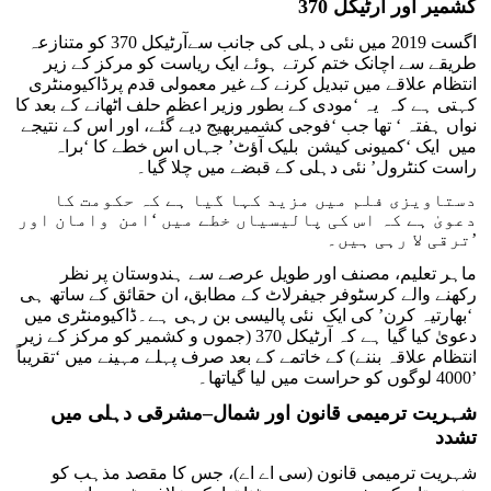
کشمیر اور آرٹیکل 370
اگست 2019 میں نئی دہلی کی جانب سےآرٹیکل 370 کو متنازعہ
طریقے سے اچانک ختم کرتے ہوئے ایک ریاست کو مرکز کے زیر
انتظام علاقے میں تبدیل کرنے کے غیر معمولی قدم پرڈاکیومنٹری
کہتی ہے کہ یہ ‘مودی کے بطور وزیر اعظم حلف اٹھانے کے بعد کا
نواں ہفتہ ‘ تھا جب ‘فوجی کشمیربھیج دیے گئے، اور اس کے نتیجے
میں ایک ‘کمیونی کیشن بلیک آؤٹ’ جہاں اس خطے کا ‘براہ
راست کنٹرول’ نئی دہلی کے قبضے میں چلا گیا۔
دستاویزی فلم میں مزید کہا گیا ہے کہ حکومت کا
دعویٰ ہے کہ اس کی پالیسیاں خطے میں ‘امن وامان اور
ترقی لا رہی ہیں۔’
ماہر تعلیم، مصنف اور طویل عرصے سے ہندوستان پر نظر
رکھنے والے کرسٹوفر جیفرلاٹ کے مطابق، ان حقائق کے ساتھ ہی
‘بھارتیہ کرن’ کی ایک نئی پالیسی بن رہی ہے۔ڈاکیومنٹری میں
دعویٰ کیا گیا ہے کہ آرٹیکل 370 (جموں و کشمیر کو مرکز کے زیر
انتظام علاقہ بننے) کے خاتمے کے بعد صرف پہلے مہینے میں ‘تقریباً
4000 لوگوں کو حراست میں لیا گیاتھا۔’
شہریت ترمیمی قانون اور شمال–مشرقی دہلی میں
تشدد
شہریت ترمیمی قانون (سی اے اے)، جس کا مقصد مذہب کو