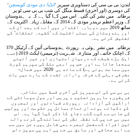
لندن: بی بی سی کی دستاویزی سیریز ‘
انڈیا: دی مودی کویسچن
‘
کی دوسری (اور آخری) قسط منگل کی شب بی بی سی ٹو پر
برطانیہ میں نشر کی گئی۔ اس میں کہا گیا ہے کہ یہ ہندوستان
کے وزیر اعظم نریندر مودی کے 2014 کے مقابلے زیادہ اکثریت کے
ساتھ 2019 میں دوبارہ اقتدار میں آنے کے بعد ان کے
اور ہندوستان کی مسلم اقلیت کے ‘کشیدہ تعلقات’ کی
تفتیش کرتی ہے۔
برطانیہ میں نشر ہوئی یہ رپورٹ ہندوستانی آئین کے آرٹیکل 370
کے اچانک خاتمے اور متنازعہ شہریت (ترمیمی) ایکٹ 2019 (جسے
ایک بڑے طبقے کے درمیان امتیازی اور غیر آئینی
سمجھا جاتا ہے اور جس پر ابھی ملک کی سپریم کورٹ
میں سماعت ہونی ہے) کے ساتھ ہی 2020 میں شمال–
مشرقی دہلی کے فرقہ وارانہ تشدد کے بارے میں بات
کرتی ہے۔
بی بی سی کی اس سیریز کی آخری قسط میں متاثرہ
فریقوں، ماہرین تعلیم ، پریس اور سول سوسائٹی کے
اراکین کی آزادانہ رپورٹ، شہادتوں اور تبصروں
کو دکھاتے ہوئے ان تمام مسائل پر حکومت اور پولیس
کی جانب سے کیے گئے دفاع کا ذکر کیا گیا ہے۔ اس
میں بی جے پی کے نقطہ نظر کی نمائندگی کرنے والے
تین افراد کےمفصل تبصرے بھی شامل ہیں، جن میں سب
سے اہم صحافی اور سابق بی جے پی ایم پی سوپن داس