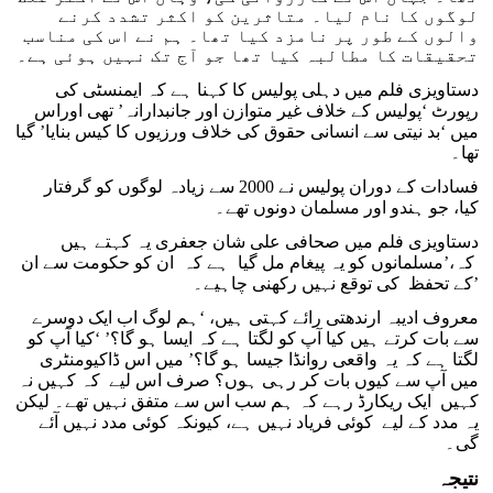
لوگوں کا نام لیا۔ متاثرین کو اکثر تشدد کرنے
والوں کے طور پر نامزد کیا تھا۔ ہم نے اس کی مناسب
تحقیقات کا مطالبہ کیا تھا جو آج تک نہیں ہوئی ہے۔
دستاویزی فلم میں دہلی پولیس کا کہنا ہے کہ ایمنسٹی کی
رپورٹ ‘پولیس کے خلاف غیر متوازن اور جانبدارانہ’ تھی اوراس
میں ‘بد نیتی سے انسانی حقوق کی خلاف ورزیوں کا کیس بنایا’ گیا
تھا۔
فسادات کے دوران پولیس نے 2000 سے زیادہ لوگوں کو گرفتار
کیا، جو ہندو اور مسلمان دونوں تھے۔
دستاویزی فلم میں صحافی علی شان جعفری یہ کہتے ہیں
کہ،’مسلمانوں کو یہ پیغام مل گیا ہے کہ ان کو حکومت سے ان
کے تحفظ کی توقع نہیں رکھنی چاہیے۔’
معروف ادیبہ ارندھتی رائے کہتی ہیں، ‘ہم لوگ اب ایک دوسرے
سے بات کرتے ہیں کیا آپ کو لگتا ہے کہ ایسا ہو گا؟’ ‘کیا آپ کو
لگتا ہے کہ یہ واقعی روانڈا جیسا ہو گا؟’ میں اس ڈاکیومنٹری
میں آپ سے کیوں بات کر رہی ہوں؟ صرف اس لیے کہ کہیں نہ
کہیں ایک ریکارڈ رہے کہ ہم سب اس سے متفق نہیں تھے۔ لیکن
یہ مدد کے لیے کوئی فریاد نہیں ہے، کیونکہ کوئی مدد نہیں آئے
گی۔
نتیجہ