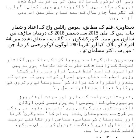
وہی ان لوگوں کے ساتھ ہیں تو ہم غریب لوگ کچھ
نہیں کر سکتے ہیں۔’ ڈاکیومنٹری میں دکھایا گیا ہے
کہ تقریباً چار سال کے بعد تمام ملزمین اب بھی
آزاد ہیں۔
دستاویزی فلم کے مطابق، ہیومن رائٹس واچ کے اعداد و شمار
بتاتے ہیں کہ مئی 2015 سے دسمبر 2018 کے درمیان ساڑھے تین
سالوں میں مبینہ گئو رکشکوں نے ‘گائے سے متعلق تشدد میں 44
افراد کو ہلاک کیا اور تقریباً 280 لوگوں کوکو زخمی کر دیا، جن
میں سے اکثر مسلمان تھے۔ ‘
جب سوپن داس گپتا سے پوچھا گیا کہ ملک میں لگاتار
لنچنگ کے واقعات کے خطرناک حد تک عام ہورہے ہیں
توانہوں نے اسے ‘غلط فہمی’ قرار دیا۔ داس گپتا
وزیر اعظم کے دفاع میں اصرار کرتے ہیں کہ مودی کے
ہندو راشٹرواد کے برانڈ کو ‘ہندوستانی ووٹروں کی
ریکارڈ تعداد سے تائید حاصل ہے’۔
ہندوستانی سیاست کے ماہر اور سینٹ اینڈریوز
یونیورسٹی کے ایسوسی ایٹ پروفیسر کرس اوگڈن
ڈاکیومنٹری میں کہتے ہیں، ‘بنیادی مقصد یہ ہے کہ
جس طرح سے ہندوستان چلتا ہے اس کا ‘ہندوکرن’ کرنا
اور ہندوستان کی سیاسی، سماجی اور ثقافتی نوعیت
کو ناقابل تغیر ڈھنگ سے تبدیل کرنا۔ اب سب کچھ
کھلم کھلا ہو رہا ہے۔