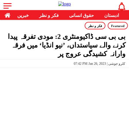
ادبستان
حقوق انسانی
فکر و نظر
خبریں
Featured
فکر و نظر
بی بی سی ڈاکیومنٹری 2: مودی تفرقہ پیدا
کرنے والے سیاستداں، ’نیو انڈیا‘ میں فرقہ
وارانہ کشیدگی عروج پر
07:42 PM Jan 26, 2023 | کلرو جوشی