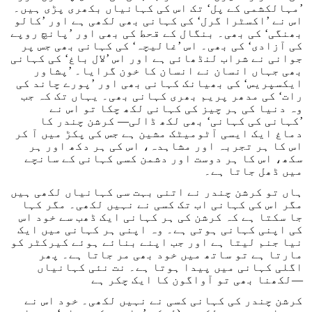
’مہالکشمی کے پل‘ تک اس کی کہانیاں بکھری پڑی ہیں۔
اس نے ’اکسٹرا گرل‘ کی کہانی بھی لکھی ہے اور ’کالو
بھنگی‘ کی بھی۔ بنگال کے قحط کی بھی اور ’پانچ روپے
کی آزادی‘ کی بھی۔ اس ’غالیچہ‘ کی کہانی بھی جس پر
جوانی نے شراب لنڈھائی ہے اور اس ’لال باغ‘ کی کہانی
بھی جہاں انسان نے انسان کا خون گرایا۔ ’پشاور
ایکسپریس‘ کی بھیانک کہانی بھی اور ’پورے چاند کی
رات‘ کی مدھر پریم بھری کہانی بھی۔ یہاں تک کہ جب
وہ دنیا کی ہر چیز کی کہانی لکھ چکا تو اس نے
’کہانی کی کہانی‘ بھی لکھ ڈالی— کرشن چندر کا
دماغ ایک ایسی آٹومیٹک مشین ہے جس کی پکڑ میں آ کر
اس کا ہر تجربہ اور مشاہدہ، اس کی ہر دکھ اور ہر
سکھ، اس کا ہر دوست اور دشمن کسی کہانی کے سانچے
میں ڈھل جاتا ہے۔
ہاں تو کرشن چندر نے اتنی بہت سی کہانیاں لکھی ہیں
مگر اس کی کہانی اب تک کسی نے نہیں لکھی۔ مگر کہا
جا سکتا ہے کہ کرشن کی ہر کہانی ایک ڈھب سے خود اس
کی اپنی کہانی ہوتی ہے۔ وہ اپنی ہر کہانی میں ایک
نیا جنم لیتا ہے اور جب اپنے بنائے ہوئے کیرکٹر کو
مارتا ہے تو ساتھ میں خود بھی مر جاتا ہے۔ پھر
اگلی کہانی میں پیدا ہوتا ہے۔ نت نئی کہانیاں
لکھنا بھی تو آواگون کا ایک چکر ہے—
کرشن چندر کی کہانی کسی نے نہیں لکھی۔ خود اس نے