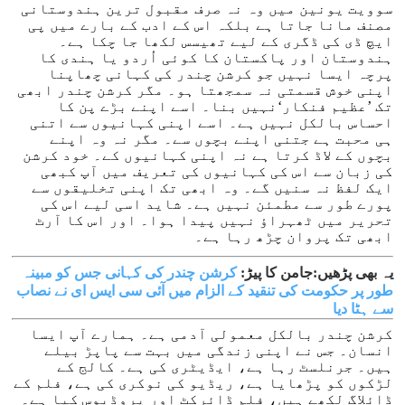
سوویت یونین میں وہ نہ صرف مقبول ترین ہندوستانی
مصنف مانا جاتا ہے بلکہ اس کے ادب کے بارے میں پی
ایچ ڈی کی ڈگری کے لیے تھیسس لکھا جا چکا ہے۔
ہندوستان اور پاکستان کا کوئی اُردو یا ہندی کا
پرچہ ایسا نہیں جو کرشن چندر کی کہانی چھاپنا
اپنی خوش قسمتی نہ سمجھتا ہو۔ مگر کرشن چندر ابھی
تک ’عظیم فنکار‘نہیں بنا۔ اسے اپنے بڑے پن کا
احساس بالکل نہیں ہے۔ اسے اپنی کہانیوں سے اتنی
ہی محبت ہے جتنی اپنے بچوں سے۔ مگر نہ وہ اپنے
بچوں کے لاڈ کرتا ہے نہ اپنی کہانیوں کے۔ خود کرشن
کی زبان سے اس کی کہانیوں کی تعریف میں آپ کبھی
ایک لفظ نہ سنیں گے۔ وہ ابھی تک اپنی تخلیقوں سے
پورے طور سے مطمئن نہیں ہے۔ شاید اسی لیے اس کی
تحریر میں ٹھہراؤ نہیں پیدا ہوا۔ اور اس کا آرٹ
ابھی تک پروان چڑھ رہا ہے۔
یہ بھی پڑھیں:جامن کا پیڑ:
کرشن چندر کی کہانی جس کو مبینہ
طور پر حکومت کی تنقید کے الزام میں آئی سی ایس ای نے نصاب
سے ہٹا دیا
کرشن چندر بالکل معمولی آدمی ہے۔ ہمارے آپ ایسا
انسان۔ جس نے اپنی زندگی میں بہت سے پاپڑ بیلے
ہیں۔ جرنلسٹ رہا ہے، ایڈیٹری کی ہے۔ کالج کے
لڑکوں کو پڑھایا ہے، ریڈیو کی نوکری کی ہے، فلم کے
ڈائلاگ لکھے ہیں، فلم ڈائرکٹ اور پروڈیوس کیا ہے۔