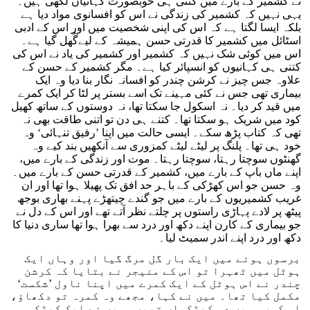
نے کشمیر کے بارے میں کتنی ہی خوبصورت کہانیاں لکھی ہیں۔
یہی نہیں کہ کشمیر کی زندگی نے اس کو افسانوی مواد دیا ہے
بلکہ ایسا لگتا ہے کہ اس کی اپنی شخصیت میں اور اس کے ادبی
اسٹائل میں کشمیر کا قدرتی حسن ہمیشہ کے لیےگُھل گیا ہے۔
اس میں کوئی شک نہیں کہ کشمیر اور کشمیر کی یاد نے اس کی
کتنی ہی کہانیوں کو انسپائر کیا ہے۔ مگر کشمیر کے حسن کے
علاوہ جس چیز نے کرشن چندر کو افسانہ نگار بنا دیا وہ ایک
بیماری تھی جس نے کئی مہینے تک اسے بستر پر لٹا کر ایک کمرے
میں قید کر دیا۔ نہ اسکول جا سکتا تھا، نہ دوستوں کے ساتھ کھیل
کود میں شریک ہو سکتا تھا۔ کتنے ہی دن تو اتنی طاقت بھی نہ
تھی کہ کتاب پڑھ سکے۔ ایسی حالت میں اپنا ’رفیق تنہائی‘ وہ
خود ہی تھا۔ پلنگ پر لیٹے لیٹے کمزوری سے آنکھیں بند کیے وہ
گھنٹوں سوچتا رہتا، سوچتا رہتا۔ موت اور زندگی کے بارے میں،
اپنے ماں باپ کے بارے میں، کشمیر کے قدرتی حسن کے بارے میں۔
وہ حسن جو اس کھڑکی کے باہر حد افق تک پھیلا ہوا تھا اور ان
غریب کشمیریوں کے بارے میں جو گندے چیتھڑے پہنے بھاری بوجھ
پیٹھ پر لادے پہاڑی راستوں پر چلتے نظر آتے تھے اور اس کے دل نے
جو بیماری کے کارن اپنے دکھ اور درد سے بھرا ہوا تھا ساری دنیا کا
دکھ اور درد اپنے اندر سمیٹ لیا۔
برسوں ہوئے میں ایک بار گل مرگ گیا اور وہاں ایک
ہوٹل میں ٹھہرا تو اس کے منیجر نے بتایا کہ کرشن
چندر نے اس ہوٹل کے ایک کمرے میں اپنا ناول ’شکست‘
مکمل کیا تھا۔ میں نے کہا، مجھے وہ کمرہ تو دکھاؤ،
اس کمرہ میں دو کھڑکیاں تھیں۔ میں نے ایک کھڑکی