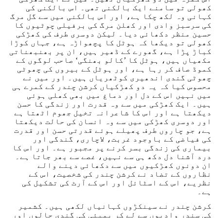
کھولی تو سامنے ایک بالکنی تھی۔ اس بالکنی کی
کہانی وہ لکھ چکا ہے، اور اس بالکنی میں سے گل مرگ
کی سرسبز وادی اور کھلن مرگ کی برفیلی چوٹیوں کا
حسین منظر دکھائی دیا۔ لیکن دوسری طرف کی کھڑکی
کھولی تو دیکھا کہ ہوٹل کا پچھواڑہ ہے، جہاں کوڑا
کباڑ پڑا ہے، گھورے کے ڈھیر ہیں، ان پر بھنبھناتی
مکھیاں ہیں، ہوٹل کا ’کالو بھنگی‘ صاحب لوگوں کے
کموڈ صاف کر رہا ہے، اور ہوٹل کے بیروں کی چھوٹی
چھوٹی گندی اندھیری کوٹھریاں ہیں۔ اور میں نے
محسوس کیا کہ یہ دو کھڑکیاں کرشن چندر کے کمرے ہی
میں نہیں اس کے دل اور دماغ میں بھی کھلی ہوئی
ہیں۔ ایک کھڑکی میں سے وہ قدرت اور زندگی کا حسن
دیکھتا ہے اور اس کا شاعرانہ تخیل جھوم اٹھتا ہے
اور دوسری کھڑکی میں سے وہ انسان کی حالت دیکھتا
ہے، جو چاروں طرف پھیلے ہوئے قدرتی حسن اور قدرت
کی فیاضی کے باوجود غربت، لاچاری، گندگی اور
بیماری کی زندگی بسر کرنے پر مجبور ہے۔ اور اس کا
درد آشنا دل دکھ ہی سے نہیں، غصے سے بھر جاتا ہے۔
ان دونوں کھڑکیوں میں سے دکھائی دینے والے
نظاروں کے تضاد نے کرشن چندر کی شخصیت، اس کے
نظریے، اس کے اسٹائل اور اس کے آرٹ کی تشکیل کی
ہے۔
کرشن چندر نے سینکڑوں کہانیاں لکھی ہیں۔ کشمیر
کی سندر وادیوں سے لے کر بمبئی کی گندی چالوں اور