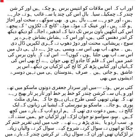
ہراسانی کا الزام لگایا
مظاہرین کے لیے آواز بلند کی
اور اب کہ اس ملاقات کو انتیس برس ہو چکے ہیں اور کر شن
چندر کے چمکیلے سیاہ بال اس کی چند یا سے غائب ہو تے جارہے
ہیں ، اور جو رہے سہے بال ہیں وہ بھی سوکھے ، سخت اور اجاڑ
ہو گئے ہیں ، اور عینک کے موٹے موٹے ‘کانچ کے ٹکڑوں ‘ کے پیچھے
اس کی آنکھیں باون برس تک دنیا کے اندھیرے اجالے کو دیکھ دیکھ
کر اندر دھنس گئی ہیں، اور اس کے ہشاش بشاش چہرے پر
سوچ ، پریشانی، محنت اور دوڑ دھوپ نے گہری لکیریں ڈال دی
ہیں ۔ مجھے اب بھی اس سے ویسی ہی چڑ ہے، دل ہی دل میں
اس سے اب بھی جلتا ہوں ، کیوں؟— اس لیے کہ باون برس کی
عمر میں اس کے قلم کا جادو آج بھی جوان ہے، آج بھی اس کی
کہانیاں اور کتابیں پڑھ کر کا لج کی لڑکیاں بن دیکھے اس پر
عاشق ہو جاتی ہیں ۔ صرف ہندوستان ہی میں نہیں دوسرے
دیشوں میں بھی!
کئی برس ہوئے —میں اور سردار جعفری دونوں ماسکو میں تھے
اور وہاں سے کرشن چندر کو خط پر خط اور تار پر تار بھیج رہے
تھے کہ بھئی توبھی کسی طرح یہاں پہنچ جا کہ ہماری مثلث
پوری ہو جائے۔ ماسکو یو نیورسٹی کے ایشیا ئی زبانوں کے ایک
کالج نے ہمیں دعوت دی تھی کہ ہم اردو ادب کے بارے میں کچھ
کہیں ۔سو، سواسو نو جوان لڑکے اور لڑکیاں جو ہمیں سننے آئے
وہ سب اُردو یا ہندی پڑھ رہے تھے ۔ جب میں اپنی تقریر ختم کر
چکا تو انھوں نے سوال کرنے شروع کیے۔ سوال کر نے والیاں زیادہ
تر لڑکیاں تھیں اور ان کے سوال زیادہ تر کرشن چندر کے بارے میں