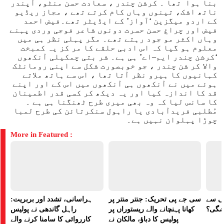
بنا ہوا تھا ۔ کرشن چندر ، سعادت حسن منٹو، اُپندر
ناتھ اشک، تینوں وہاں کام کرتے تھے ، مجاز ریڈیو
کے اردو میگزین ‘آواز’ کے ایڈیٹر تھے۔فیض احمد
فیض اور چراغ حسن حسرت دونوں شاعر فوجی وردی پہنے
وہاں اکثر مو جود رہتے تھے۔ مگر پہلی نظر ہی میں
معلوم ہو گیا کہ اس ادبی حلقے کا مر کز یہ کمبخت
‘کرشن چندر ایم–اے’ ہی ہے۔ شر بتی چمکیلی آنکھوں
والا کر شن چندر ، جو خوبصورت شکل سے اپنی رومانٹک
کہانیوں کا ہیرو نظر آتا تھا ، اس سے ہاتھ ملاتے
ہوئے میں نے آنکھوں ہی آنکھوں میں اس کے اور اپنے
قد کا اندازہ کیا اور یہ دیکھ کر کسی قدر اطمینان
کا سانس لیا کہ وہ بھی میری طرح ٹھنگنا ہی ہے ۔
مُطلبی فریدآبادی یا راہول سنکرتائن کی طرح لمبا
چوڑا پہلوان نہیں ہے۔
More in Featured :
لی سے
سی جے پی تحریک: جنتر منتر پر
ہراسانی، تشدد اور بربریت:
اضگی؟
کھانا پہنچانے والے ریستوراں پر
راہل گاندھی نے پولیس
پولیس کا دباؤ، مالکان نے
کارروائی کا سامنا کرنے والے