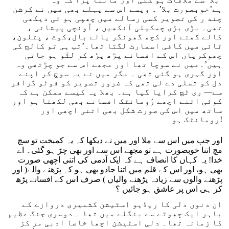
ہے’خوبصورت بلا’ ۔ ویسے اس سے پہلے بھی میں نے کرشن
چند ر کی تصویر کسی رسالے میں چھپی ہو ئی دیکھی
تھی۔ بڑی بڑی چمکیلی آنکھیں ، اُونچی پیشانی ،
کالے گھنے اور کچھ گھونگر یالے بال،کوٹ ، پتلون،
ٹائی میں کافی اسمارٹ لگتا تھا۔’تب ہی تو کالج کی
چھوکریاں اس کے افسانے پڑھ پڑھ کر لٹّو ہو جاتی
ہیں’۔میں نے سوچا تھا اور مجھے اس سے جو چڑتھی وہ
اور گہری ہو گئی تھی ۔ مگر میں نے یہ سوچ کر اپنے
دل کو تسلی دے لی تھی کہ ضرور تصویر کو فوٹو گرافر
سے— ری ٹچ کرایا گیا ہے۔ بھلا یہ کیسے ممکن ہے کہ
کوئی اتنے اچھے رُومانٹک افسانے بھی لکھتا ہو اور
ساتھ میں اس کی صورت شکل بھی اتنی اچھی اور
رومانٹک ہو!
اور جب میں اس سے ملا اور میں نے دیکھا کہ یہ کمبخت تو سچ
مچ اتنا خوبصورت ہے تو مجھے اس سے اور بھی چڑ ہو گئی۔ اے
خدا! یہ کہاں کا انصاف ہے کہ ایک آدمی کی اتنی اچھی صورت
بھی ہو، اور اس کے قلم میں اتنا جادو بھی ہو کہ پڑھنے والے( اور
پڑھنے والوں سے زیادہ پڑھنے والیاں ) صرف اس کے افسانے پڑھ
کر ہی اس پر عاشق ہو جائیں ؟
ان دنوں دلی کا ریڈیو اسٹیشن کشمیری دروازے کے
باہر ایک چھوٹے سے بنگلے میں تھا ۔ دوسری جنگ عظیم
کا زمانہ تھا۔ دلی اسٹیشن اچھا خاصا ادبی مر کز