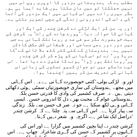
مطلب ہے کہ ہندوستانی مزدور کا اوپری روپ اس میں
نہیں جھلکتا تو میں مان سکتا ہوں شاید ایسا ہی ہو۔
مگر میری رائے میں اس کہانی میں ایک مزدور کی آتما
کی ، اس کی اندورونی زندگی کی سچی تصویر ملتی ہے۔’
اور یہ سن کر ایک لڑکی نے کرشن چندر کی ایک اور
کہانی کا حوالہ دیا۔’پورے چاند کی رات’ یہ کرشن کی
بہت خوبصورت مگر سو فی صد ی رومانٹک کہانی ہے جس
میں دور دور بھی سماجی اور طبقاتی کش مکش کاذکر
نہیں ہے۔ ہندوستان کے کئی کٹر کٹھ ملا ٹائپ کے ‘کا
مریڈ وں ‘ نے تو اس کہانی کو پڑھ کر کر شن چندر
پر’رومانٹک بور ژوا’ ہونے کا فتویٰ دے دیا تھا ۔ اس
لیے ماسکو میں نو جوان کمیو نسٹوں کی زبانی اس
کہانی کی تعریف سن کر ہمیں اچنبھا ہوا۔
اور وہ لڑکی بولی،’کتنی خوبصورت کہا نی ہے یہ۔ اس کہانی
میں مجھے ہندوستان کی ساری خوبصورتیاں سمٹی ہوئی دکھائی
دیتی ہیں۔ نہ صرف کشمیر کی وادی کا قدرتی حسن بلکہ
ہندوستانی عوام کے محبت بھرے دل کا اندرونی حسن۔ ایسی
کہانی وہی لکھ سکتا ہے جو نہ صر ف حسن سے بلکہ زندگی
سے پیار کرتا ہے۔ اس کہانی سے پتہ چلتا ہے کہ کرشن چندر
دراصل ایک شاعر ہے، اگرچہ وہ شعر نہیں کہتا۔’
کرشن چندر نے اپنا بچپن کشمیر میں گزارا ہے اور اس کی
کہانیوں پر کشمیر کے حسن کی گہری شاعرانہ چھاپ ہے۔ اس