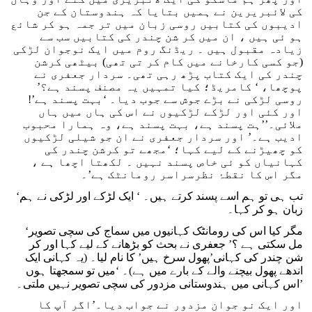
کی لائبریرین نے ہمیں بتایا کہ ہندوستان کے جن
ادیبوں کی کتابیں روسی زبان میں تر جمہ ہو کر شائع
ہو ئی ہیں ، ان میں کر شن چندر کی کتابیں سب سے
زیادہ مقبول ہیں ۔ ریڈنگ روم میں ایک نوجوان لڑکی
(جو کسی کارخانے میں کام کر تی تھی) بیٹھی کرشن
چندر کی ایک کتاب پڑھ رہی تھی۔ سردار جعفری نے
پوچھا، ‘ کامریڈ؛ کیا تمہیں یہ مصنف پسند ہے؟’
روسی لڑکی نے بڑے جوش سے جوب دیا۔ ‘بہت پسند ہے’!
اور کئی اور لڑکے لڑکیوں نے اس کی ہاں میں ہاں
ملائی۔’’ہت پسند ہے، بہت پسند ہے، وہ ہمارا محبوب
ادیب ہے۔’ اور سردار جعفری نے ان جو شیلی لڑکیوں
کو چھیڑنے کے لیے کہا؛ ‘مجھے تو کرشن چندر کی
کہانیاں کو ئی خاص پسند نہیں ۔ لکھتا اچھا ہے ،
مگر اس کا نقطۂ نظرسراسر رومانٹک ہے’۔
‘تب ہی تو ہم اسے پسند کرتے ہیں۔ ‘ ایک لڑکے اور لڑکی نے ہم
زبان ہو کر کہا۔
‘مگر کیا اس کی رومانٹک کہانیوں میں سماج کی سچی تصویر
مل سکتی ہے ؟’ جعفری نے بحث کو بڑھانے کے لیے کہا اور کر
شن چندر کی کہانی’پھول سرخ ہیں’ کا نام لیا۔ (یہ کہانی ایک
اندھے پھول بیچنے والے کے بارے میں ہے)۔ ‘میں تو سمجھتا ہوں
اس کہانی میں ہندوستانی مزدور کی سچی تصویر نہیں ملتی۔’
اور ایک نو جوان مزدور نے جواب دیا۔’اگر آپ کا