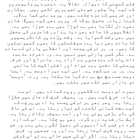
فلم کمپنی کا دیوالہ نکالا ہے۔ دوسرے پروڈیوسروں
کے لیے ’ہِٹ‘ سِلور جوبلی تصویریں لکھی ہیں۔ بیکاری
اور غریبی کے مزے چکھے ہیں۔ پریم بھی کیا ہے (یہ
کہنا زیادہ صحیح ہوگا کہ پریم بھی کیے ہیں)۔ شادی
بھی، دل لگایا بھی ہے توڑا بھی ہے، جوڑا بھی ہے۔
انقلابیوں کا ساتھ بھی دیا ہے اور شاعروں کی محفل
میں بھی وقت گنوایا ہے۔ وقت پڑنے پر کانگریسیوں
کا ساتھ بھی دیا ہے، سوشلسٹوں کا بھی، کمیونسٹوں
کا بھی۔ وہ ہر ترقی پسند اور انقلابی پارٹی کے ساتھ
ہے۔ مگر کسی پارٹی میں نہیں ہے۔ وہ دھرم، مذہب،
ذات پات کے بندھنوں سے آزاد ہے۔ سامراج اور فرقہ
پرستی کا دشمن ہے، عوام اور اشتراکیت کا ساتھی
ہے۔ وہ یہ سب کچھ ہے۔ اسی لیے میرا دوست ہے۔ ایسا
دوست جسے سچ مچ ہم دم کہا جا سکتا ہے۔ ورنہ ’دوست‘
تو بازار میں ٹکے سیر ملتے ہیں۔
میرے اس دوست نے لاکھوں روپے کمائے ہیں۔ اس سے
زیادہ خرچ کیے ہیں۔ وہ ہمیشہ قرض کے جال میں جکڑا
رہتا ہے۔ پھر بھی ہر ترقی پسند یا ادبی پرچے کے
لیے مفت کہانی لکھنے کو تیار رہتا ہے۔ اس کی ناک
کی ہڈی بڑھی ہوئی ہے اور اسے ہمیشہ زکام رہتا ہے۔
ایک بار شدید دردِ گردہ بھی ہو چکا ہے۔ اس کے ارد
گرد دو قسم کے آدمیوں کی بھیڑ لگی رہتی ہے، وہ جن
سے روپے قرض لیتا رہتا ہے اور وہ جنھیں وہ قرض
دیتا رہتا ہے۔ اگر آپ کی جیب خالی ہے تو آپ کرشن