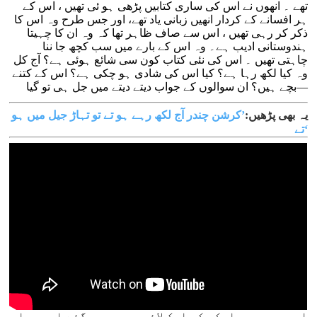
تھے ۔ انھوں نے اس کی ساری کتابیں پڑھی ہو ئی تھیں ، اس کے
ہر افسانے کے کردار انھیں زبانی یاد تھے، اور جس طرح وہ اس کا
ذکر کر رہی تھیں ، اس سے صاف ظاہر تھا کہ وہ ان کا چہیتا
ہندوستانی ادیب ہے۔ وہ اس کے بارے میں سب کچھ جا ننا
چاہتی تھیں ۔ اس کی نئی کتاب کون سی شائع ہوئی ہے؟ آج کل
وہ کیا لکھ رہا ہے؟ کیا اس کی شادی ہو چکی ہے؟ اس کے کتنے
بچے ہیں؟ ان سوالوں کے جواب دیتے دیتے میں جل ہی تو گیا—
یہ بھی پڑھیں:
’کرشن چندر آج لکھ رہے ہو تے تو تہاڑ جیل میں ہو
تے‘
اور پھر ہم ماسکو کی ایک لائبریری میں گئے اور وہاں