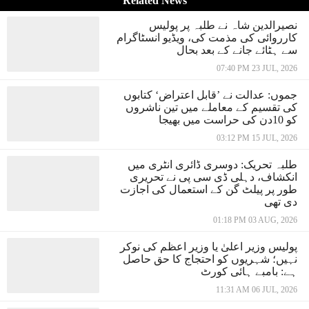
Related News
نصیرالدین شاہ نے طلبہ پر پولیس
کارروائی کی مذمت کی، ویڈیو انسٹاگرام
سے ہٹائے جانے کے بعد بحال
07:40 PM 23 JUL, 2026
جموں: عدالت نے ’قابل اعتراض‘ کتابوں
کی تقسیم کے معاملے میں تین ناشروں
کو 10دن کی حراست میں بھیجا
03:12 PM 15 JUL, 2026
طلبہ تحریک: دوسری ڈائری انٹری میں
انکشاف، دہلی ڈی سی پی نے تحریری
طور پر پیلٹ گن کے استعمال کی اجازت
دی تھی
01:18 PM 03 AUG, 2026
پولیس وزیر اعلیٰ یا وزیر اعظم کی نوکر
نہیں؛ شہریوں کو احتجاج کا حق حاصل
ہے: بامبے ہائی کورٹ
11:31 AM 06 JUL, 2026