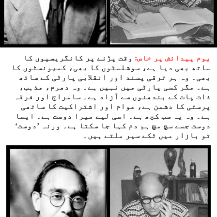
یوم پیدائش پر خاص:
وقت پڑنے پر کانگریسیوں کا
ساتھ بھی دیا ہے، سوشلسٹوں کا بھی، کمیونسٹوں کا
بھی۔ وہ ہر ترقی پسند اور انقلابی پارٹی کے ساتھ
ہے۔ مگر کسی پارٹی میں نہیں ہے۔ وہ دھرم، مذہب،
ذات پات کے بندھنوں سے آزاد ہے۔ سامراج اور فرقہ
پرستی کا دشمن ہے، عوام اور اشتراکیت کا ساتھی
ہے۔ وہ یہ سب کچھ ہے۔ اسی لیے میرا دوست ہے۔ ایسا
دوست جسے سچ مچ ہم دم کہا جا سکتا ہے۔ ورنہ ’دوست‘
تو بازار میں ٹکے سیر ملتے ہیں۔