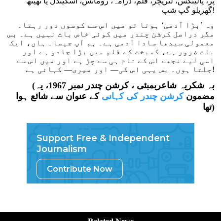
پر، پالیٹکس، لٹریچر، فلم، ڈرامہ، رومانس، اسکینڈل یا ٹھیٹھ
گھریلو گپ شپ!
وہ ’بڑا آدمی‘ ہوتا تو میں اس سے کوسوں دور رہتا۔
مگر دراصل کرشن چندر میں کوئی خاص بات نہیں ہے۔ بس
معمولی سیدھا سادا آدمی ہے۔ ہم آپ جیسا۔ ہاں، ایک
بات ضرور ہے، کمبخت کے قلم میں بڑا جادو ہے اور
اسی لیے مجھے اس کے نام ہی سے چڑ ہے اور میں اس سے
جلتا ہوں۔ بس یہی اس کی— اور میری— کہانی ہے!
(بہ شکریہ شاعربمبئی ، کرشن چندر نمبر 1967، یہ
مضمون
کرشن چندر کی کہانی
کے عنوان سے شائع ہوا
تھا)
Support Free & Independent
Journalism
Contribute Now