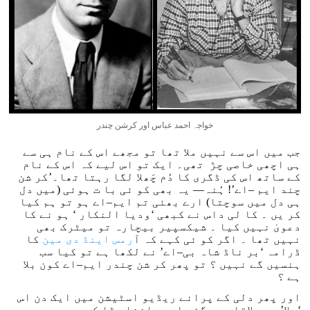
خواجہ احمد عباس اور کرشن چندر
جب میں اس سے نہیں ملا تھا تو مجھے اس کے نام ہی سے
ہی اچھی خاصی چڑ تھی۔ ایک تو اس لیے کہ اس کے نام
کے ساتھ اس کی ڈگری کا دُم چَھلا لگا رہتا تھا۔’کر شن
چند ایم –اے’! ہُنہ— یہ بھی کو ئی با ت ہوئی (میں دل
ہی دل میں سوچتا) ارے بھئی تم ایم–اے ہو تو ہم کیا
کر یں ۔ کا لی داس نے کبھی ‘ودیا النکار ‘ ہو نے کا
دعویٰ نہیں کیا ۔ شیکسپیر بیچارہ تو میٹرک بھی
نہیں تھا ۔ اگر کو ئی کہے کہ ا
ٓرمس اینڈ دی مین
کا
ڈرامہ ‘بر ناڈ شاہ بی–اے’ نے لکھا ہے تو کیا سب
ہنسیں گے نہیں ؟ تو پھر کر شن چندر ایم–اے کون بلا
ہے ؟
اور پھر دلی کے پرانے ریڈیو اسٹیشن میں ایک دن اس
‘بلا’ سے ملاقات ہو گئی اور ماننا پڑا کہ وہ