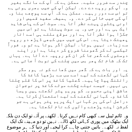
چندر سے ضرور ملیے۔ ممکن ہے کہ آپ کے مانگے بغیر
وہ آپ کو روپے دے دے۔ لیکن آپ کی جیب بھری ہوئی ہے
تو اس سے دور رہیے۔ ممکن ہے کہ آپ سے پوچھے بنا وہ
آپ کی جیب خالی کر دے۔ وہ ہمیشہ سفید قمیص اور
اونی پتلون پہنے نظر آتا ہے۔ سوٹ اس کے پاس شاید
ایک ہی ہے اور جب وہ یہ سوٹ پہنتا ہے تو اس میں
جکڑا ہوا نظر آتا ہے اور موقع ملتے ہی اسے اتار
پھینک دیتا ہے۔ اس کی جیب میں کبھی ڈیڑھ دو روپے
سے زیادہ نہیں ہوتا۔ لیکن اگر ہوتا ہے تو وہ فوراً
ٹیکسی لے کر گھومنا شروع کر دیتا ہے اور اپنے
دوستوں کے گھر جا کر ان کو روپیہ دے آتا ہے۔ یہاں
تک کہ شام تک پھر بس میں چلنے کی نوبت آ جاتی ہے۔
یہ اور بات ہے کہ گھر میں کھانے کو نہ ہو، مگر
کہانی لکھنے کے لیے اسے سب سے بڑھیا کاغذ کا
رائٹنگ پیڈ چاہیے۔ گھٹیا کاغذ پر اس کا قلم چلتا
ہی نہیں۔ جیسے نیلے چکنے موٹے کاغذ پر نوجوان
عاشق اپنی محبوبہ کو پریم پتر لکھتے ہیں ویسا
کاغذ وہ کہانی لکھنے کے لیے استعمال کرتا ہے۔
دراصل اس کی ہر کہانی ایک پریم پتر ہوتی ہے جو
کرشن اپنے پڑھنے والوں کے نام لکھتا ہے۔
وہ ٹائم ٹیبل سے کبھی کام نہیں کرتا۔ لکھنے پر آئے تو ایک دن بلکہ
ایک بیٹھک میں پوری کہانی لکھ ڈالے۔ نہیں تو دو مہینے تک ایک
لفظ نہ لکھے۔ باتیں جتنی چاہے کرا لیجیے اور دنیا کے ہر موضوع