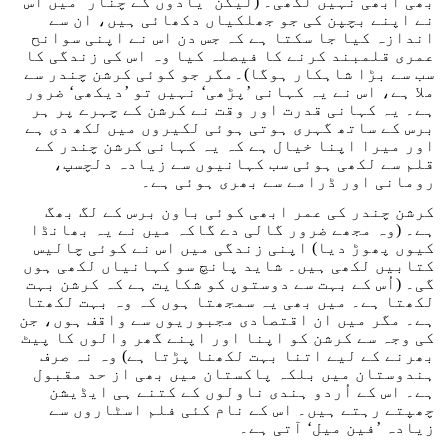
بھی ابھی نہیں لکھی۔ (لیکن ’یادوں کے چنار‘ میں اس
نے اپنے بچپن کی جو جھلکیاں دکھائی ہیں، ان سے
اندازہ کیا جا سکتا ہے کہ جس دن اس نے اپنی سوانح
عمری قلمبند کرنے کا فیصلہ کیا وہ اس کی زندگی کا
سب سے بڑا شاہکار ہوگا)۔مگر جو کوئی کرشن چندر سے
ملا ہے، اس نے یہ کہانی ’پڑھی‘ نہیں تو ’دیکھی‘ ضرور
ہے۔ یہ کہانی قدرت اور وقت نے کرشن کے چہرے پر ہر
برس کے ساتھ گہری ہوتی ہوئی لکیروں میں لکھ دی ہے
اور میرا اپنا خیال ہے کہ یہ کہانی کرشن چندر کے
قلم سے لکھی ہوئی سب کہانیوں سے زیادہ دلچسپ،
رومانی اور ڈرامے سے بھری ہوئی ہے۔
کرشن چندر کی عمر ابھی کوئی باون برس کے لگ بھگ
ہے۔ (وہ مجھے ضرور گالی دے گاکہ میں نے یہ بھانڈا
کیوں پھوڑ دیا) اپنی زندگی میں اس نے کوئی چالیس
کتابیں لکھی ہیں۔ شاید پانچ سو کہانیاں لکھی ہوں
گی۔ (اُس کے بہت سے دوستوں کو شکایت ہے کہ کرشن بہت
لکھتا ہے۔ میں بھی یہ سمجھتا ہوں کہ وہ بہت لکھتا
ہے۔ مگر میں ان اقتصادی مجبوریوں سے واقف ہوں، جن
کی وجہ سے کرشن کو اپنا اور اپنے گھر والوں کا پیٹ
بھرنے کے لیے اتنا بہت لکھنا پڑتا ہے) وہ نہ صرف
ہندوستان میں بلکہ پاکستان میں بھی از حد مقبول
ہے۔ اس کے اُردو ہندی ناولوں کے کتنے ہی ایڈیشن
چھپتے رہتے ہیں۔ اس کے نام کئی فلم اسٹاروں سے
زیادہ ’فین میل‘ آتی ہے۔