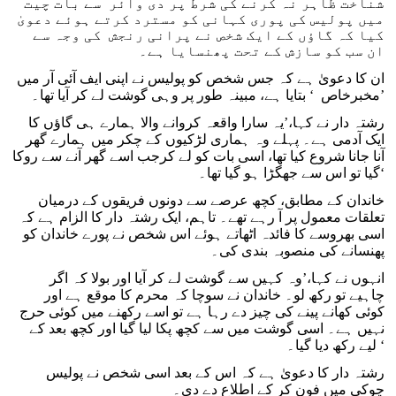
شناخت ظاہر نہ کرنے کی شرط پر دی وائر سے بات چیت
میں پولیس کی پوری کہانی کو مسترد کرتے ہوئے دعویٰ
کیا کہ گاؤں کے ایک شخص نے پرانی رنجش کی وجہ سے
ان سب کو سازش کے تحت پھنسایا ہے۔
ان کا دعویٰ ہے کہ جس شخص کو پولیس نے اپنی ایف آئی آر میں
’مخبرخاص ‘ بتایا ہے، مبینہ طور پر وہی گوشت لے کر آیا تھا۔
رشتہ دار نے کہا،’یہ سارا واقعہ کروانے والا ہمارے ہی گاؤں کا
ایک آدمی ہے۔ پہلے وہ ہماری لڑکیوں کے چکر میں ہمارے گھر
آنا جانا شروع کیا تھا، اسی بات کو لے کرجب اسے گھر آنے سے روکا
گیا تو اس سے جھگڑا ہو گیا تھا۔‘
خاندان کے مطابق، کچھ عرصے سے دونوں فریقوں کے درمیان
تعلقات معمول پر آ رہے تھے۔ تاہم، ایک رشتہ دار کا الزام ہے کہ
اسی بھروسے کا فائدہ اٹھاتے ہوئے اس شخص نے پورے خاندان کو
پھنسانے کی منصوبہ بندی کی۔
انہوں نے کہا،’وہ کہیں سے گوشت لے کر آیا اور بولا کہ اگر
چاہیے تو رکھ لو۔ خاندان نے سوچا کہ محرم کا موقع ہے اور
کوئی کھانے پینے کی چیز دے رہا ہے تو اسے رکھنے میں کوئی حرج
نہیں ہے۔ اسی گوشت میں سے کچھ پکا لیا گیا اور کچھ بعد کے
لیے رکھ دیا گیا۔ ‘
رشتہ دار کا دعویٰ ہے کہ اس کے بعد اسی شخص نے پولیس
چوکی میں فون کر کے اطلاع دے دی۔