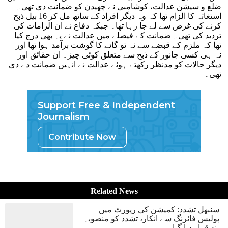
ضلع و سیشن عدالت، کوشامبی نے چھیدن کو ضمانت دی تھی۔
استغاثہ کا الزام تھا کہ وہ دیگر افراد کے ساتھ مل کر 16 بیل ذبح
کرنے کی غرض سے لے جا رہا تھا۔ جبکہ دفاع نے ان الزامات کی
تردید کی تھی۔ ضمانت کے فیصلے میں عدالت نے یہ بھی درج کیا
تھا کہ ملزم کے قبضے سے نہ تو گائے کا گوشت برآمد ہوا تھا اور
نہ ہی کسی جانور کے ذبح سے متعلق کوئی چیز۔ ان حقائق اور
دیگر حالات کو مدنظر رکھتے ہوئے عدالت نے انہیں ضمانت دے دی
تھی۔
Support Free & Independent
Journalism
Contribute Now
Related News
سنبھل تشدد: کمیشن کی رپورٹ میں
پولیس فائرنگ سے انکار، تشدد کو منصوبہ
بند قرار دیا گیا