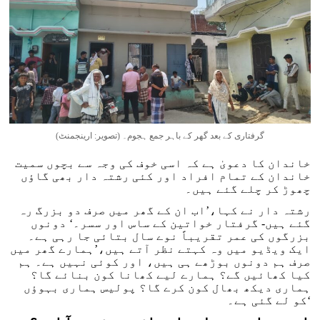
گرفتاری کے بعد گھر کے باہر جمع ہجوم۔ (تصویر: ارینجمنٹ)
خاندان کا دعویٰ ہے کہ اسی خوف کی وجہ سے بچوں سمیت
خاندان کے تمام افراد اور کئی رشتہ دار بھی گاؤں
چھوڑ کر چلے گئے ہیں۔
رشتہ دار نے کہا،’اب ان کے گھر میں صرف دو بزرگ رہ
گئے ہیں- گرفتار خواتین کے ساس اور سسر۔‘ دونوں
بزرگوں کی عمر تقریباً نوے سال بتائی جا رہی ہے۔
ایک ویڈیو میں وہ کہتے نظر آتے ہیں،’ہمارے گھر میں
صرف ہم دونوں بوڑھے ہی ہیں، اور کوئی نہیں ہے۔ ہم
کیا کھائیں گے؟ ہمارے لیے کھانا کون بنائے گا؟
ہماری دیکھ بھال کون کرے گا؟ پولیس ہماری بہوؤں
کو لے گئی ہے۔‘