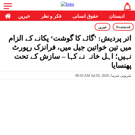
ادبستان
حقوق انسانی
فکر و نظر
خبریں
Featured
خبریں
اتر پردیش: ’گائے کا گوشت‘ پکانے کے الزام
میں تین خواتین جیل میں، فرانزک رپورٹ
نہیں؛ اہل خانہ نے کہا – سازش کے تحت
پھنسایا
09:43 AM Jul 05, 2026 | شروتی شرما