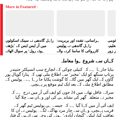
More in Featured :
ے قومی
ہراسانی، تشدد اور بربریت:
راہل گاندھی نے سینک اسکولوں
تعلیم،
راہل گاندھی نے پولیس
میں آر ایس ایس کے ’بڑھتے
ر زور
کارروائی کا سامنا کرنے والے
ہوئے رول‘ پر سوال اٹھائے
مظاہرین کے لیے آواز بلند کی
کہاں سے شروع ہوا معاملہ
بتایا جارہا ہے کہ کنیلی چوکی کے انچارج سب انسپکٹر جتیندر
پرتاپ سنگھ کو ایک ’مخبر‘ سے اطلاع ملی تھی کہ پنارا گوپال پور
گاؤں کے ایک گھر میں گائے کا گوشت پکایا جا رہا ہے۔ پولیس کے
مطابق اطلاع ملنے کے بعد ایک ٹیم موقع پر پہنچی۔
سرائے عاقل تھانے میں 24 جون کو ایف آئی آر میں درج ہے کہ
مخبر نے متعلقہ گھر کی نشاندہی کی اور وہاں سے چلا گیا۔
ایف آئی آر میں کہا گیا ہے کہ جیسے ہی پولیس ٹیم گھر کے
قریب پہنچی، وہاں سے چار مرد بھاگنے لگے۔ پولیس نے ان کا
تعاقب کیا، لیکن ’گنجان آبادی‘ ہونے کی وجہ سے انہیں گرفتار