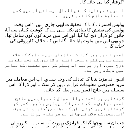
گرفتار کیا ہی جائے گا۔‘
انہوں نے بتایا کہ فی الحال ایف آئی آر میں کسی
نامعلوم ملزم کا ذکر نہیں ہے۔
پولیس افسر نے کہا کہ تحقیقات ابھی جاری ہیں۔’اس وقت
پولیس کی تفتیش کا بنیادی نکتہ یہی ہے کہ گوشت کہاں سے آیا،
جانور کو کہاں ذبح کیا گیا، اور اس میں مزید کون کون شامل تھا۔
جو بھی اس میں ملوث پایا جائے گا، اس کے خلاف کارروائی کی
جائے گی۔‘
افسر نے یہ بھی کہا کہ ملزمان میں سے ایک کے خلاف
پہلے سے ہی گئو ذبیحہ انسداد قانون کے تحت مقدمے
درج ہیں، اور پولیس اس پہلو کو بھی تفتیش کے تناظر
میں دیکھ رہی ہے۔
انہوں نے مزید بتایا کہ تبادلے کی وجہ سے وہ اب اس معاملے میں
مزید خصوصی معلومات فراہم نہیں کر سکتے، اور کہا کہ اس
سلسلے میں جانچ افسر سے رابطہ کیا جائے۔
گرفتاری پر اٹھنے والے سوال کے جواب میں جانچ
افسر بپلیش سنگھ نے کہا کہ پولیس بلا وجہ کسی کو
گرفتار نہیں کرتی۔ ان کے مطابق،’کارروائی صرف
اسی شخص کے خلاف کی جاتی ہے جو ملزم ہوتا ہے۔‘
جب ان سے پوچھا گیا کہ فرانزک رپورٹ آنے سے پہلے کارروائی