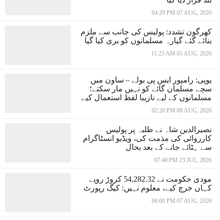
04:29 PM 07 AUG, 2026
کھرگون تشدد: پولیس کی جانب سے ملزم
بنائے گئے گیارہ مسلمانوں کو بری کیا گیا
11:25 AM 05 AUG, 2026
یوپی: رامپور ایس پی بولے – ساون میں
سچے مسلمان گائے کو نہیں مار سکتے؛
مسلمانوں کے لیے نازیبا لفظ استعمال کیے
02:20 PM 08 AUG, 2026
نصیرالدین شاہ نے طلبہ پر پولیس
کارروائی کی مذمت کی، ویڈیو انسٹاگرام
سے ہٹائے جانے کے بعد بحال
07:40 PM 23 JUL, 2026
مودی حکومت نے 54,282.32 کروڑ روپے
کہاں خرچ کیے، معلوم نہیں: کیگ رپورٹ
06:00 PM 07 AUG, 2026