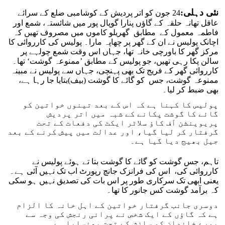
نئی دہلی
:
24 جون کو اتر پردیش کے کوشامبی ضلع کے سرائے
عاقل تھانہ حلقہ کے گاؤں پنارا گوپال پور میں شائستہ، شمع اور
فاطمہ معمول کے مطابق گھریلو کاموں میں مصروف تھیں کہ
اچانک پولیس نے ان کے گھر پر چھاپہ مارا۔ پولیس کی کارروائی کا
مرکز گھر کا باورچی خانہ تھا، جہاں اس وقت شمع چولہے پر
سالن پکا رہی تھیں، جو پولیس کے مطابق ’ممنوعہ گوشت‘ تھا۔
کارروائی گھر کے فریج تک بھی پہنچی، جہاں سے پولیس نے مبینہ
ممنوعہ گوشت، جس کو گائے کا گوشت (بیف)بتایا جا رہا ہے،
بھی ضبط کر لیا۔
پولیس کا کہنا ہے کہ اس کے بعد تینوں خواتین کو
گائے کا گوشت پکانے کے شبہ میں اتر پردیش
پریوینشن آف کاؤ سلاٹر ایکٹ کی دفعات کے تحت
گرفتار کر لیا گیا، اور عدالت میں پیش کرنے کے بعد
جیل بھیج دیا گیا ہے۔
تاہم، جس گوشت کو گائے کا گوشت بتا تے ہوئے پولیس نے
کارروائی کی، اس کی فرانزک جانچ رپورٹ اب تک نہیں آئی ہے۔
یعنی ابھی تک سرکاری طور پر اس بات کی تصدیق نہیں ہو سکی
کہ برآمد گوشت کس جانور کا تھا۔
دوسری جانب گرفتار خواتین کے اہل خانہ کا الزام
ہے کہ گاؤں کے ایک شخص نے پرانی رنجش کی وجہ سے
پورے خاندان کو سازش کے تحت پھنسایا ہے۔