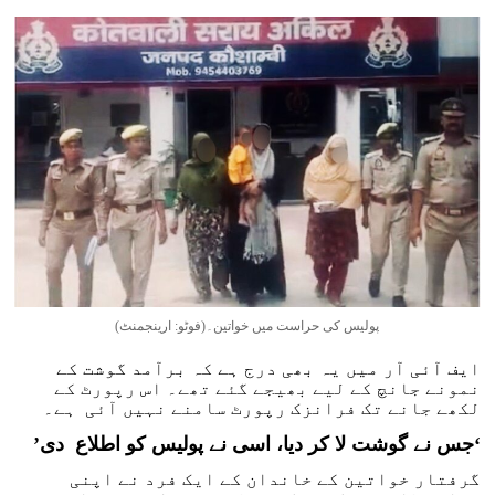
پولیس کی حراست میں خواتین۔(فوٹو: ارینجمنٹ)
ایف آئی آر میں یہ بھی درج ہے کہ برآمد گوشت کے
نمونے جانچ کے لیے بھیجے گئے تھے۔ اس رپورٹ کے
لکھے جانے تک فرانزک رپورٹ سامنے نہیں آئی ہے۔
‘
جس نے گوشت لا کر دیا، اسی نے پولیس کو اطلاع دی
’
گرفتار خواتین کے خاندان کے ایک فرد نے اپنی