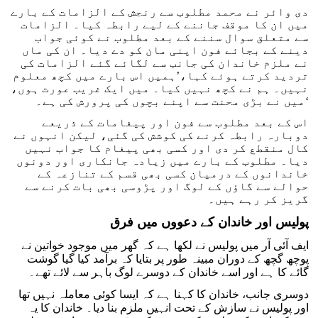
دی وائر نے محمد مطلوب سے رنجش کے الزامات کے بارے
میں ان کا موقف جاننے کے لیے رابطہ کیا۔ الزامات
سے متعلق سوال سننے کے بعد مطلوب نے کوئی جواب
دینے کے بجائے فون اپنی مان کو دے دیا۔ ان کی ماں
نے ملزم خاندان کی جانب سے لگائے گئے الزامات کی
تردید کرتے ہوئے کہا،’ہمیں اس بارے میں کچھ معلوم
نہیں۔ ہم نے کچھ نہیں کیا۔ میں ایک غریب عورت ہوں،
میں نے بڑی محنت سے اپنے بچوں کی پرورش کی ہے۔‘
اس کے بعد مطلوب سے فون اور پیغامات کے ذریعے
دوبارہ رابطہ کرنے کی کوشش کی گئی، لیکن انہوں نے
کال منقطع کر دی اور کسی بھی پیغام کا جواب نہیں
دیا۔ مطلوب کے بارے میں زیادہ جانکاری اور دونوں
خاندانوں کے درمیان کسی بھی قسم کے تنازعہ کے
حوالے سے گاؤں کے لوگ اور پڑوسی بھی بات کرنے سے
گریز کر رہے ہیں۔
پولیس اور خاندان کے دعووں میں فرق
ایف آئی آر میں پولیس نے لکھا ہے کہ گھر میں موجود خواتین نے
پوچھ گچھ کے دوران مبینہ طور پر بتایا کہ برآمد کیا گیا گوشت
گائے کا ہے اور اسے خاندان کے دوسرے لوگ باہر سے لائے تھے۔
دوسری جانب، خاندان کا کہنا ہے کہ ایسا کوئی معاملہ نہیں تھا
اور پولیس نے سازش کے تحت انہیں ملزم بنا دیا۔ خاندان کا یہ