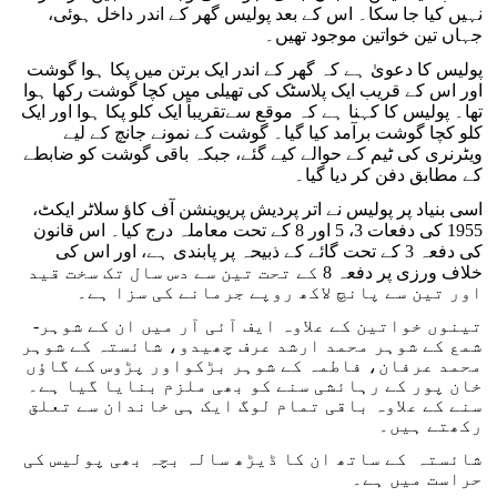
نہیں کیا جا سکا۔ اس کے بعد پولیس گھر کے اندر داخل ہوئی،
جہاں تین خواتین موجود تھیں۔
پولیس کا دعویٰ ہے کہ گھر کے اندر ایک برتن میں پکا ہوا گوشت
اور اس کے قریب ایک پلاسٹک کی تھیلی میں کچا گوشت رکھا ہوا
تھا۔ پولیس کا کہنا ہے کہ موقع سےتقریباً ایک کلو پکا ہوا اور ایک
کلو کچا گوشت برآمد کیا گیا۔ گوشت کے نمونے جانچ کے لیے
ویٹرنری کی ٹیم کے حوالے کیے گئے، جبکہ باقی گوشت کو ضابطے
کے مطابق دفن کر دیا گیا۔
اسی بنیاد پر پولیس نے اتر پردیش پریوینشن آف کاؤ سلاٹر ایکٹ،
1955 کی دفعات 3، 5 اور 8 کے تحت معاملہ درج کیا۔ اس قانون
کی دفعہ 3 کے تحت گائے کے ذبیحہ پر پابندی ہے، اور اس کی
خلاف ورزی پر دفعہ 8 کے تحت تین سے دس سال تک سخت قید
اور تین سے پانچ لاکھ روپے جرمانے کی سزا ہے۔
تینوں خواتین کے علاوہ ایف آئی آر میں ان کے شوہر-
شمع کے شوہر محمد ارشد عرف چھیدو، شائستہ کے شوہر
محمد عرفان، فاطمہ کے شوہر بڑکواور پڑوس کے گاؤں
خان پور کے رہائشی سنے کو بھی ملزم بنایا گیا ہے۔
سنے کے علاوہ باقی تمام لوگ ایک ہی خاندان سے تعلق
رکھتے ہیں۔
شائستہ کے ساتھ ان کا ڈیڑھ سالہ بچہ بھی پولیس کی
حراست میں ہے۔