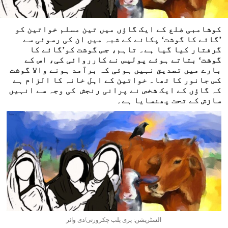
کوشامبی ضلع کے ایک گاؤں میں تین مسلم خواتین کو
’گائے کا گوشت‘ پکانے کے شبہ میں ان کی رسوئی سے
گرفتار کیا گیا ہے۔ تاہم، جس گوشت کو’گائے کا
گوشت‘ بتاتے ہوئے پولیس نے کارروائی کی، اس کے
بارے میں تصدیق نہیں ہوئی کہ برآمد ہونے والا گوشت
کس جانور کا تھا۔ خواتین کے اہل خانہ کا الزام ہے
کہ گاؤں کے ایک شخص نے پرانی رنجش کی وجہ سے انہیں
سازش کے تحت پھنسایا ہے۔
السٹریشن: پری پلب چکرورتی/دی وائر