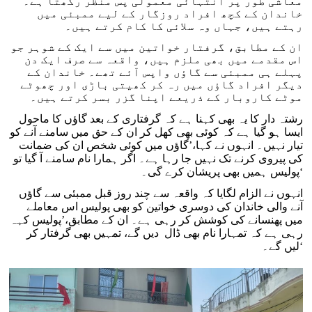
معاشی طور پر انتہائی معمولی پس منظر رکھتا ہے۔
خاندان کے کچھ افراد روزگار کے لیے ممبئی میں
رہتے ہیں، جہاں وہ سلائی کا کام کرتے ہیں۔
ان کے مطابق، گرفتار خواتین میں سے ایک کے شوہر جو
اس مقدمے میں بھی ملزم ہیں، واقعہ سے صرف ایک دن
پہلے ہی ممبئی سے گاؤں واپس آئے تھے۔ خاندان کے
دیگر افراد گاؤں میں رہ کر کھیتی باڑی اور چھوٹے
موٹے کاروبار کے ذریعے اپنا گزر بسر کرتے ہیں۔
رشتہ دار کا یہ بھی کہنا ہے کہ گرفتاری کے بعد گاؤں کا ماحول
ایسا ہو گیا ہے کہ کوئی بھی کھل کر ان کے حق میں سامنے آنے کو
تیار نہیں۔ انہوں نے کہا،’گاؤں میں کوئی شخص ان کی ضمانت
کی پیروی کرنے تک نہیں جا رہا ہے۔ اگر ہمارا نام سامنے آ گیا تو
پولیس ہمیں بھی پریشان کرے گی۔‘
انہوں نے الزام لگایا کہ واقعہ سے چند روز قبل ممبئی سے گاؤں
آنے والی خاندان کی دوسری خواتین کو بھی پولیس اس معاملے
میں پھنسانے کی کوشش کر رہی ہے۔ ان کے مطابق،’پولیس کہہ
رہی ہے کہ تمہارا نام بھی ڈال دیں گے، تمہیں بھی گرفتار کر
لیں گے۔‘