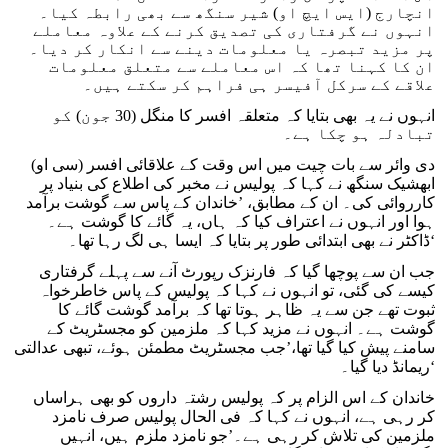
انچارج (ایس ایچ او) شیر سنگھ سے بھی رابطہ کیا۔
انہوں نے گرفتاری کی تصدیق کرنے کے علاوہ معاملے
پر مزید تبصرہ یا معلومات دینے سے انکار کر دیا۔
ان کا کہنا تھا کہ اس معاملے سے متعلق معلومات
علاقے کے سرکل آفیسر ہی فراہم کر سکتے ہیں۔
انہوں نے یہ بھی بتایا کہ متعلقہ افسر کا منگل (30 جون) کو
تبادلہ ہو چکا ہے۔
دی وائر سے بات چیت میں اس وقت کے علاقائی افسر (سی او)
ابھشیک سنگھ نے کہا کہ پولیس نے مخبر کی اطلاع کی بنیاد پر
کارروائی کی۔ ان کے مطابق، ’خاندان کے پاس سے گوشت برآمد
ہوا اور انہوں نے اعتراف کیا کہ ہاں، یہ گائے کا گوشت ہے۔
ڈاکٹر نے بھی ابتدائی طور پر بتایا کہ ایسا ہی لگ رہا تھا۔‘
جب ان سے پوچھا گیا کہ فارنزک رپورٹ آنے سے پہلے گرفتاری
کیسے کی گئی، تو انہوں نے کہا کہ پولیس کے پاس خاطرخواہ
ثبوت تھے جن سے یہ ظاہر ہوتا تھا کہ برآمد گوشت گائے کا
گوشت ہے۔ انہوں نے مزید کہا کہ ملزمین کو مجسٹریٹ کے
سامنے پیش کیا گیا تھا،’جب مجسٹریٹ مطمئن ہوئے، تبھی عدالتی
ریمانڈ دیا گیا۔‘
خاندان کے اس الزام پر کہ پولیس رشتہ داروں کو بھی ہراساں
کر رہی ہے، انہوں نے کہا کہ فی الحال پولیس صرف نامزد
ملزمین کی تلاش کر رہی ہے۔’جو نامزد ملزم ہیں، انہیں