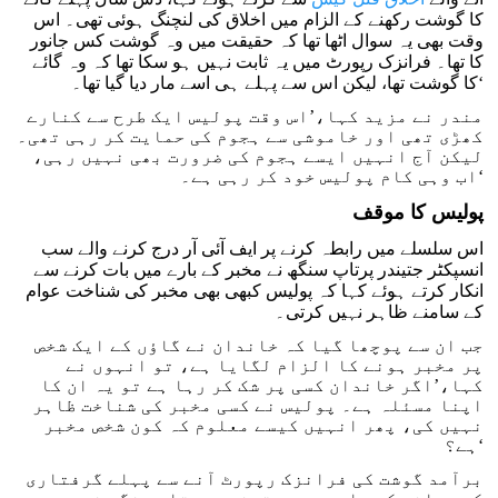
کا گوشت رکھنے کے الزام میں اخلاق کی لنچنگ ہوئی تھی۔ اس
وقت بھی یہ سوال اٹھا تھا کہ حقیقت میں وہ گوشت کس جانور
کا تھا۔ فرانزک رپورٹ میں یہ ثابت نہیں ہو سکا تھا کہ وہ گائے
کا گوشت تھا، لیکن اس سے پہلے ہی اسے مار دیا گیا تھا۔‘
مندر نے مزید کہا،’اس وقت پولیس ایک طرح سے کنارے
کھڑی تھی اور خاموشی سے ہجوم کی حمایت کر رہی تھی۔
لیکن آج انہیں ایسے ہجوم کی ضرورت بھی نہیں رہی،
اب وہی کام پولیس خود کر رہی ہے۔‘
پولیس کا موقف
اس سلسلے میں رابطہ کرنے پر ایف آئی آر درج کرنے والے سب
انسپکٹر جتیندر پرتاپ سنگھ نے مخبر کے بارے میں بات کرنے سے
انکار کرتے ہوئے کہا کہ پولیس کبھی بھی مخبر کی شناخت عوام
کے سامنے ظاہر نہیں کرتی۔
جب ان سے پوچھا گیا کہ خاندان نے گاؤں کے ایک شخص
پر مخبر ہونے کا الزام لگایا ہے، تو انہوں نے
کہا،’اگر خاندان کسی پر شک کر رہا ہے تو یہ ان کا
اپنا مسئلہ ہے۔ پولیس نے کسی مخبر کی شناخت ظاہر
نہیں کی، پھر انہیں کیسے معلوم کہ کون شخص مخبر
ہے؟‘
برآمد گوشت کی فرانزک رپورٹ آنے سے پہلے گرفتاری