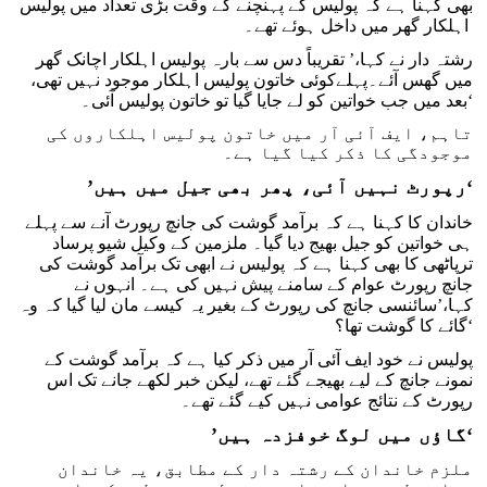
بھی کہنا ہے کہ پولیس کے پہنچنے کے وقت بڑی تعداد میں پولیس
اہلکار گھر میں داخل ہوئے تھے۔
رشتہ دار نے کہا،’ تقریباً دس سے بارہ پولیس اہلکار اچانک گھر
میں گھس آئے۔پہلےکوئی خاتون پولیس اہلکار موجود نہیں تھی،
بعد میں جب خواتین کو لے جایا گیا تو خاتون پولیس آئی۔‘
تاہم، ایف آئی آر میں خاتون پولیس اہلکاروں کی
موجودگی کا ذکر کیا گیا ہے۔
‘
رپورٹ نہیں آئی، پھر بھی جیل میں ہیں
’
خاندان کا کہنا ہے کہ برآمد گوشت کی جانچ رپورٹ آنے سے پہلے
ہی خواتین کو جیل بھیج دیا گیا۔ ملزمین کے وکیل شیو پرساد
ترپاٹھی کا بھی کہنا ہے کہ پولیس نے ابھی تک برآمد گوشت کی
جانچ رپورٹ عوام کے سامنے پیش نہیں کی ہے۔ انہوں نے
کہا،’سائنسی جانچ کی رپورٹ کے بغیر یہ کیسے مان لیا گیا کہ وہ
گائے کا گوشت تھا؟‘
پولیس نے خود ایف آئی آر میں ذکر کیا ہے کہ برآمد گوشت کے
نمونے جانچ کے لیے بھیجے گئے تھے، لیکن خبر لکھے جانے تک اس
رپورٹ کے نتائج عوامی نہیں کیے گئے تھے۔
‘
گاؤں میں لوگ خوفزدہ ہیں
’
ملزم خاندان کے رشتہ دار کے مطابق، یہ خاندان