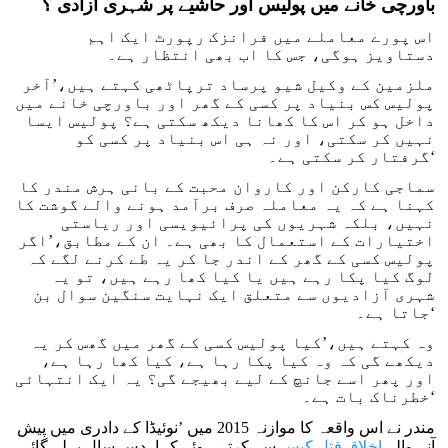
باورچی خانے میں پولیس اور حاشیے پر شہری آزادی ؟
اس پورے معاملے میں فرانزک رپورٹ ایک اہم
دستاویز ہوگی، جس کا اب بھی انتظار ہے۔
ملزمین کے وکیل شیو پرساد ترپاٹھی کہتے ہیں،’آخر
پولیس کس بنیاد پر کسی کے گھر اور باورچی خانے میں
داخل ہو کر اس کا کھانا دیکھ سکتی ہے؟ پولیس ایسا
نہیں کر سکتی، اور نہ ہی اس بنیاد پر کسی کو
گرفتار کر سکتی ہے۔‘
سماجی کارکن اور کاروان محبت کے بانی ہرش مندر کا
کہنا ہے کہ یہ معاملہ صرف برآمد ہونے والے گوشت کا
نہیں، بلکہ شہریوں کی پرائیویسی اور ریاستی
اختیارات کے استعمال کا بھی ہے۔ ان کے مطابق،’اگر
پولیس کسی کے گھر کے اندر جا کر یہ طے کرنے لگے کہ
لوگ کیا پکا رہے ہیں یا کیا کھا رہے ہیں، تو یہ
شہری آزادیوں سے متعلق ایک نہایت سنگین سوال بن
جاتا ہے۔‘
وہ کہتے ہیں،’کیا پولیس کسی کے گھر میں گھس کر یہ
دیکھے گی کہ وہ کیا پکا رہا ہے، کیا کھا رہا ہے،
اور پھر اسے جانچ کے لیے بھیجے گی؟ یہ ایک انتہائی
خطرناک بات ہے۔‘
مندر نے اس واقعہ کا موازنہ 2015 میں ’نوئیڈا کے دادری میں پیش
آنے والے
اخلاق قتل کیس
سے کرتے ہوئے کہا، دس سال پہلے گائے