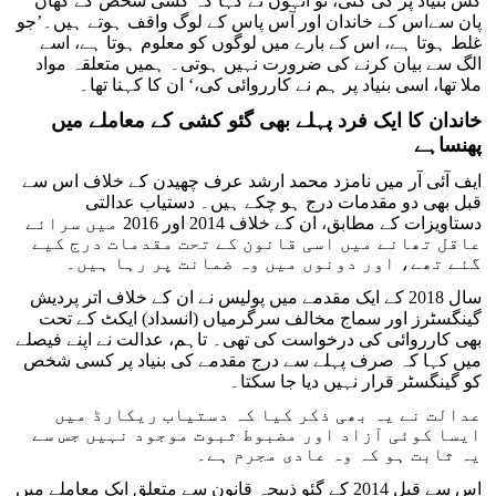
کس بنیاد پر کی گئی، تو انہوں نے کہا کہ کسی شخص کے کھان
پان سےاس کے خاندان اور آس پاس کے لوگ واقف ہوتے ہیں۔’جو
غلط ہوتا ہے، اس کے بارے میں لوگوں کو معلوم ہوتا ہے، اسے
الگ سے بیان کرنے کی ضرورت نہیں ہوتی۔ ہمیں متعلقہ مواد
ملا تھا، اسی بنیاد پر ہم نے کارروائی کی،‘ ان کا کہنا تھا۔
خاندان کا ایک فرد پہلے بھی گئو کشی کے معاملے میں
پھنساہے
ایف آئی آر میں نامزد محمد ارشد عرف چھیدن کے خلاف اس سے
قبل بھی دو مقدمات درج ہو چکے ہیں۔ دستیاب عدالتی
دستاویزات کے مطابق، ان کے خلاف 2014 اور 2016 میں سرائے
عاقل تھانے میں اسی قانون کے تحت مقدمات درج کیے
گئے تھے، اور دونوں میں وہ ضمانت پر رہا ہیں۔
سال 2018 کے ایک مقدمے میں پولیس نے ان کے خلاف اتر پردیش
گینگسٹرز اور سماج مخالف سرگرمیاں (انسداد) ایکٹ کے تحت
بھی کارروائی کی درخواست کی تھی۔ تاہم، عدالت نے اپنے فیصلے
میں کہا کہ صرف پہلے سے درج مقدمے کی بنیاد پر کسی شخص
کو گینگسٹر قرار نہیں دیا جا سکتا۔
عدالت نے یہ بھی ذکر کیا کہ دستیاب ریکارڈ میں
ایسا کوئی آزاد اور مضبوط ثبوت موجود نہیں جس سے
یہ ثابت ہو کہ وہ عادی مجرم ہے۔
اس سے قبل 2014 کے گئو ذبیحہ قانون سے متعلق ایک معاملے میں