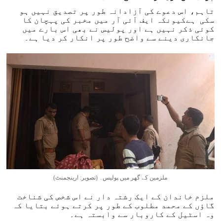
تاہم، اس دعوے کی آزادانہ طور پر تصدیق نہیں ہو
سکی ہےکیونکہ ایف آئی آر میں مخبر کی پہچان کا
کوئی ذکر نہیں ہے اور پولیس نے بھی اس بارے میں
جانکاری دینے سے واضح طور پر انکار کر دیا ہے۔
ملزمین کے گھر میں پولیس۔ (تصویر: ارینجمنٹ)
ملزم خاندان کے ایک رشتہ دار نے اس شخص کی شناخت
گاؤں کے محمد مطلوب کے طور پر کرتے ہوئے بتایا کہ
وہ اسٹیل کے کاروبار سے وابستہ ہے۔