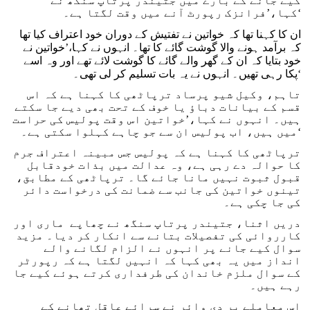
کیے جانے کے بارے میں جتیندر پرتاپ سنگھ نے
کہا،’فرانزک رپورٹ آنے میں وقت لگتا ہے۔‘
ان کا کہنا تھا کہ خواتین نے تفتیش کے دوران خود اعتراف کیا تھا
کہ برآمد ہونے والا گوشت گائے کا تھا۔ انہوں نے کہا،’خواتین نے
خود بتایا کہ ان کے گھر والے گائے کا گوشت لائے تھے اور وہ اسے
پکا رہی تھیں۔ انہوں نے یہ بات تسلیم کر لی تھی۔‘
تاہم، وکیل شیو پرساد ترپاٹھی کا کہنا ہے کہ اس
قسم کے بیانات دباؤ یا خوف کے تحت بھی دیے جا سکتے
ہیں۔ انہوں نے کہا،’خواتین اس وقت پولیس کی حراست
میں ہیں، اب پولیس ان سے جو چاہے کہلوا سکتی ہے۔‘
ترپاٹھی کا کہنا ہے کہ پولیس جس مبینہ اعتراف جرم
کا حوالہ دے رہی ہے، وہ عدالت میں بذات خودقابل
قبول ثبوت نہیں مانا جائے گا۔ ترپاٹھی کے مطابق،
تینوں خواتین کی جانب سے ضمانت کی درخواست دائر
کی جا چکی ہے۔
دریں اثنا، جتیندر پرتاپ سنگھ نے چھاپے ماری اور
کارروائی کی تفصیلات بتانے سے انکار کر دیا۔ مزید
سوال کیے جانے پر انہوں نے الزام لگانے والے
انداز میں یہ بھی کہا کہ انہیں لگتا ہے کہ رپورٹر
کے سوال ملزم خاندان کی طرفداری کرتے ہوئے کیے جا
رہے ہیں۔
اس معاملے پر دی وائر نے سرائے عاقل تھانے کے