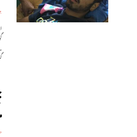
جن
اج
گ
ج
م
د