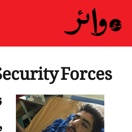
Security Forces
ف
د