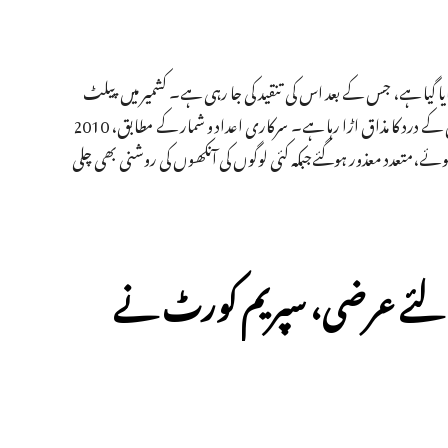
ایا گیا ہے، جس کے بعد اس کی تنقید کی جا رہی ہے۔ کشمیر میں پیلٹ
گن متاثرین کا کہنا ہے کہ انہوں نے ریاستی تشدد برداشت کیا ہے اور اب بالی وڈ ان کے درد کا مذاق اڑا رہا ہے۔ سرکاری اعداد و شمار کے مطابق، 2010
یباً 10,000 افراد پیلٹ گن سے زخمی ہوئے،متعدد معذور ہوگئےجبکہ کئی لوگوں کی آنکھوں کی روشنی بھی چلی
 لئے عرضی، سپریم کورٹ نے