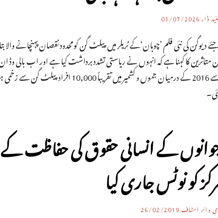
ید ڈار
03/07/2026
ئے دیوگن کی نئی فلم ’چوہان‘کے ٹریلر میں پیلٹ گن کومحدود نقصان پہنچانے والا بت
سے 2016 کے درمیان جموں و کشمیر میں تقر
ئی۔
وانوں کے انسانی حقوق کی حفاظت کے
رکز کو نوٹس جاری کیا
ی وائر اسٹاف
26/02/2019