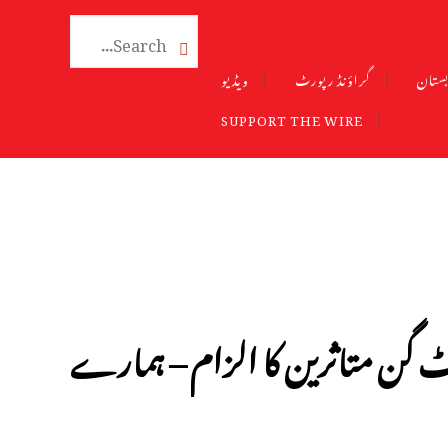

ستان
گراؤنڈ رپورٹ
ویڈیو
SUPPORT THE WIRE
لٹ گن متاثرین کا الزام – ہمارے