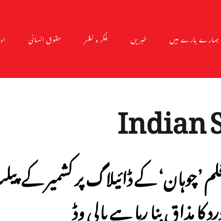
ہمارے بارے میں
خبریں
فکر و نظر
حقوق انسانی
ادب
Indian 
لم ’چوہان‘ کے ڈائیلاگ پر کشمیر کے پی
رد کا مذاق بنا رہا ہے بالی وڈ