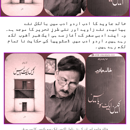
خالد جاوید کا ادب اردو ادب میں بالکل نئے
بیانیے، نئے زاویے اور نئی طرزِ تحریر کا موجد ہے۔
وہ اپنے ادبی سفر کے آغاز سے ہی ایک شہر آشوب لکھ
رہے ہیں، اردو ادب میں ڈسٹوپیا کی حکایت نا تمام
لکھ رہے ہیں۔
خالد جاوید اور ان کے نئے ناول اِکیس ایک سو بائیس کا سرورق