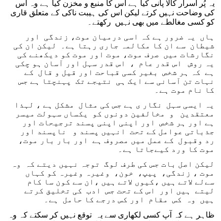
یہ پُر اسرار کالا پانی کیا ہے اس کا منبع و مخزن کیا ہے وہ اس
کی وضاحت نہیں کرتے لیکن اس کی ہیبت ناکی کے متعلق قاری
کو کسی مغالطے میں بھی نہیں رکھتے۔
ہاں یہ ضرور ہے کہ اسی درمیان موت، زندگی اور
شیطان سے ان کا مکالمہ جاری رہتا ہے۔ لیکن ان کی
نگارشات میں صرف موت، موت اور موت کو دیکھنے کی
یہ روش اس قدر عام ، اس قدر سہل اور آسان ہو چکی
ہے کہ ہر شخص بغیر کسی قباحت اور قیل و قال کے
نہات تن آسانی سے ایک ہی نتیجے تک پہنچتا ہے جس
کا نام موت ہے۔
یہ ایسی سہل نگار ی ہے جس کی مثال مشکل ہے ، لہذا
معتقدین و مخالفین دونوں کو یکساں سہولت میسر
ہے اور ہر شخص اور اپنی اپنی پسند ترجیحات اور
جذباتی عوامل کے تحت انہیں پسند و ناپسند اور
رد وقبول کے عمل میں مصروف ہے اور بار بار موت،
موت کا ورد کیےجاتا ہے۔
لیکن اصل بات جس کی طرف لوگ توجہ نہیں دیتے کہ وہ
موت ، زندگی، پیپ، خون، وغیرہ وغیرہ کو کہاں
سےلے لاتے ہیں ،کیوں لاتے ہیں ،ان سے کون سا کام
لیتے ہیں اور اس کے تحت جس ادب کی تخلیق کرتے
ہیں وہ کس مقام اور کس درجے کا حامل ہے۔
ظاہر ہے کہ آپ کسی لکھاری سے یہ توقع نہیں کر سکتے کہ وہ