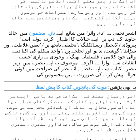
اب ایک بار پھر یعنی ’اکیس ایک سو بائیس‘ کی
اشاعت کے بعد، صور تحال پرانے دنوں کی یاد تازہ
کر رہی ہے۔ اور وہی سارے اعتراضات جو برسوں
پہلے لگائے گئے تھے ایک بار پھرنئےسرےسے عائد
کیے جا رہے ہیں ۔
اشعر نجمی نے ’دی وائر‘ میں شائع اپنے
تازہ مضمون
میں خالد
جاوید کے ادب پر اپنے خیالات کا اظہار کرتے ہوئے اسے’
پیروڈی‘،’ڈیجیٹل ریسائکلنگ‘،’تخلیقی بانجھ پن‘،’تعفن،غلاظت، اور
سڑاند‘،’گوشت، بد بو اور لجلجے پن‘،’واحد متکلم کی اکتا دینے
والی خود کلامی‘،’فلسفیانہ بھنگ‘، ’وجودی بے زاری‘جیسے
القابات سے نوازا ہے اگرچہ موصوف نے اپنے تبصرے میں زیر
تبصرہ کتاب سے اپنے نقطہ ہائے نظر کی صراحت میں کوئی
حوالہ پیش کرنے کی ضرورت نہیں محسوس کی۔
یہ بھی پڑھیں:
موت کی پانچویں کتاب کا پیش لفظ
اسی درمیان مصنف نے ایک اضافی بد نامی اپنے سر
لیتے ہوئے اپنی ہر کتاب کو موت کی کتاب قرار دیا
ہے ۔ اب صورتحال یہ ہے کہ ان کےذکر محض سے ہی موت،
موت کی صدائے آفریں بلند ہوتی ہے اور ہر کس و ناکس
کو خالد جاوید کے ادب میں اور کچھ نظر آئے یا نہ
آئے ، کم ازکم موت تو صاف ،صاف اور نتھری ،نتھری
شکل میں نظر آجاتی ہے۔
اس کارخیر میں معاونین، و مخالفین ، نو واردان