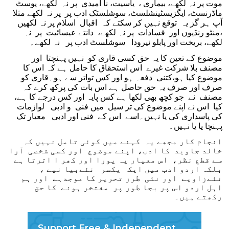
موت پر نہ لکھے، بیماری ، یاسیت، نا امیدی پر نہ لکھے، پوسٹ
ماڈرنسٹ، ایگزیسٹینشلسٹ، سوشلسٹک ادب پر پر نہ لکھے مثلا
آپ ہر گز یہ توقع نہیں کر سکتے کہ اقبال اسلام پر نہ لکھیں
،منٹو رنڈیوں اور فسادات پر نہ لکھے، دانتے عیسائیت پر نہ
لکھے، بریخت اور پابلو نیرودا سوشلسٹ ادب پر نہ لکھے۔
موضوع کے تعین کا یہ حق کسی قاری کو نہیں پہنچتا اور
مصنف بلا شرکت غیرے اس استحقاق کا حامل ہے کہ اس کا
موضوع کیا ہو،کتنی دفعہ ہو اور کس تواتر سے ہو۔قاری کو
صرف اور صرف یہ حق حاصل ہے اس بات کی پرکھ کرے کہ
مصنف نے جو کچھ بھی لکھا ہے کس پایہ اور کس درجے کا ہے،
کیا اس نے اپنے موضوع کی تر سیل میں فنی و ادبی لوازمات
کی پاسداری کی یا نہیں۔اسے اس کے فنی اور ادبی معیار تک
پہنچا یا یا نہیں۔
انجام کار مجھے یہ کہنے میں کوئی تامل نہیں کہ
خالد جاوید کا ادب، اپنے موضوع اور کسی شخصی آرا
سے قطع نظر، اس معیار پہ پورا اور کھر ا اترتا ہے
بلکہ اردو ادب میں ایک یکسر نئےبیا نیے ،
نئےزاویے اور نئی طرز تحریر کا موجدہے اور ہم
اہل اردو اس پر بجا طور پر مفتخر ہونے کا حق
رکھتے ہیں۔
Support Free & Independent