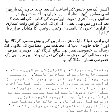
’اکیس ایک سو بائیس‘کی اشاعت کے بعد خالد جاوید ایک بار پھر
اسی مقام پہ کھڑے نظر آتے ہیں جہاں وہ آج سےتقریباًپندرہ
سالوں پہلے ’آخری دعوت‘ اور’موت کی کتاب‘ کی اشاعت کے
بعد کے دور میں تھے۔ یعنی کہ ان کے ادب کو اس وقت ’بیماری
‘،’آزاری ‘،’حزن ‘،’ ناامیدی‘ وغیرہ ، وغیرہ کا متبادل قرار د یا
گیا تھا۔
اردو ادبی دنیا کے ایک دھڑے نے انہیں کم و بیش مسترد کر ڈالا تھا
اور ’ خالد جاویدی ادب‘کی مخالفت میں مضامین کے علاوہ، ایک
رسالے نے خصوصی نمبر بھی شائع کرڈالا تھا۔ دوسری طرف
حزب مخالف کی طرف سے ان کی تعریف و تحسین میں بھی ایک
خصوصی شمار ہ نکالا گیا تھا۔
بدقسمتی سے میرا تعلق قارئین کی اس قبیل سے تھا،
جنہیں خالد جاوید کی تمام تر’یاسیت‘، اورمبینہ
بیماری، آ زاری اور نامرادی وغیرہ کے باوجود ان
کاادب قریب قریب روز اول یعنی ان کے افسانے’ آخری
دعوت‘ کی قرأت کے بعد سے ہی حد درجہ مرغوب تھا۔
بلکہ’ آخری دعوت ‘پڑھنے کے بعد سب سے پہلے میں نے
اپنے’اردو داں‘ دوست خورشید اکرم سے فون پر
دریافت کیا تھاکہ’یار، یہ خالد جاوید کیا چیز
ہے؟‘ انہوں نے مختصر لیکن جامع جواب دیا تھا کہ’
ہاں ،وہ ایک چیز ہے‘۔