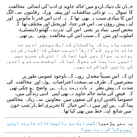
جہان تک دنیائےاردو میں’خالد جاوید ی ادب‘کی ابتدائی مخالفت
کا سوال ہے تو ذاتی مناقشات اور پیشہ ورانہ رقابتوں سے الگ
اس کا بنیادی سبب یہ بھی تھا کہ یہ ادب اس قدر نا مانوس اور
اپنے پیش روؤں سے اس قدر جدا، اوریجنل اور مختلف تھا کہ
محض اسی بنیاد پر یعنی اس کی ندرت ، گھَنَتو (ڈینسٹی)،
اسلوب اور متن کے سبب اس کی مخالفت ہونی ہی تھی۔
مجھے یاد ہے کہ پاکستان کے ایک سینئر ادیب نے
خالد جاوید کے ’ڈارک‘ ادب سے خفگی کا اظہار کرتے
ہوئے یہ سوال بھی کیا تھا کہ ا تنی کم عمری میں
انہوں نےایسا غم بھوگ لیا کہ اس شدت سے غم و اندوہ
کی باتیں کیاکرتے ہیں۔
ان کے اس نسبتاً معتدل رویے کے باوجود عمومی طور پر
معترضین کے طرف سےسخت اعتراضات ہوئے اور مخالفت کی
شدت کے پیش نظر یہ بات بہت پہلے ہی واضح ہو چکی تھی
کہ فیض کی مانند خالد جاوید نے بھی اپنی ادبی زندگی میں،
خصوصاً ناقدین اردو کی صفوں میں معاونین سے زیادہ مخالفین
پیدا کیے ہیں اور میں نے اس خیال کا تحریری اظہار’شب خون
‘میں شائع اپنے خط میں بھی کیا تھا۔
یہ بھی پڑھیں:
اکیس ایک سو بائیس: خالد جاوید اپنی
’پیروڈی‘ کر رہے ہیں؟