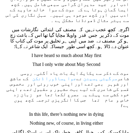
ادب اور جید مدیران گرامی سبھی شامل ہیں۔ کچھ
ایسا گمان ہوتا ہے کہ موت کے سوا خالد جاوید کے
ادب میں اور کچھ موجود ہی نہیں۔ سہل نگاری کی اس
سے بہتر مثال ڈھونڈنا مشکل ہے ۔
اگرچہ کچھ عجب نہیں کہ مصنف کی ابتدائی نگارشات میں
موت کے ذکر پر جس قدر واویلا مچایا گیا تھا اس کے باعث زچ
ہو کر مصنف نے ضد میں اپنی ہر تخلیق پر موت کی کتاب کا
عنوان دے ڈالا ہو۔کچھ اسی طور جیساکہ ایک شاعر نے کہا؛
I have heard so much about May first
That I only write about May Second
موت کے ذکر سے یکایک ایک بات یاد آگئی۔ روسی
شاعر
سرگیئی یسینن
نے
جوا یساڈورا ڈنکن
کے عاشق
اور شوہر بھی تھے اور اپنی خوب روئی اور مخصوص
قسم کی شاعری کے لیے بہت مشہور و مقبول تھے ، اپنی
خود کشی سے پہلے یہ مصرع لکھا تھا جو زبان زد
خاص و عام تھا جس کا انگریزی ترجمہ کچھ یوں
ہے؛
In this life, there’s nothing new in dying
Nothing new, of course, in living either
مایا کوسکی کو یہ خیال کافی خطر ناک اور نیہلسٹک لگا اور