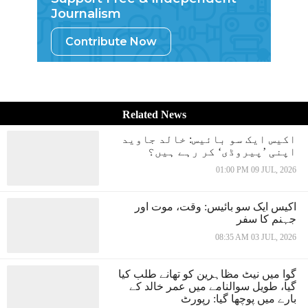
Journalism
Contribute Now
Related News
اکیس ایک سو بائیس: خالد جاوید
اپنی ’پیروڈی‘ کر رہے ہیں؟
01:00 PM 09 JUL, 2026
اکیس ایک سو بائیس: وقت، موت اور
جہنم کا سفر
08:35 AM 03 JUL, 2026
گوا میں نیٹ مظاہرین کو تھانے طلب کیا
گیا، طویل سوالنامے میں عمر خالد کے
بارے میں پوچھا گیا: رپورٹ