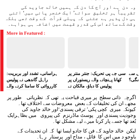
وہ دن ہے اور آج کا دن کہ ہمیں خالد جاوید کی
تقریباً ہر تخلیق سوائے’ ایک خنجر پانی میں‘ اتنی
ہی دل پذیر ہے جتنی کہ پہلی قرأت کے وقت تھی بلکہ
وقت کے ساتھ اس کی قدرو قیمت میں اضافہ ہی ہواہے۔
More in Featured :
لی سے
سی جے پی تحریک: جنتر منتر پر
ہراسانی، تشدد اور بربریت:
اضگی؟
کھانا پہنچانے والے ریستوراں پر
راہل گاندھی نے پولیس
پولیس کا دباؤ، مالکان نے
کارروائی کا سامنا کرنے والے
ہراسانی کا الزام لگایا
مظاہرین کے لیے آواز بلند کی
اگرچہ ذاتی سطح پر میری قباحت یہ تھی کہ نظریاتی طور پر
مجھے ان کی تخلیقات کے بعض معروضات سے اختلاف تھا۔
کیونکہ میری کچی پکی’ ترقی پسندی‘اور خالد جاوید کی
وجودیت پسندی اور پوسٹ ماڈرنزم کی پیروی میں بظاہرایک
بُعد تھا جسے پار کرنا میرے لیے مشکل تھا۔
لیکن خالد جاوید کے فن کا جادو ایسا تھا کہ ان تحدیدات کے
باوجو د میں اس کا قائل ، مداح اور پرستار رہا۔