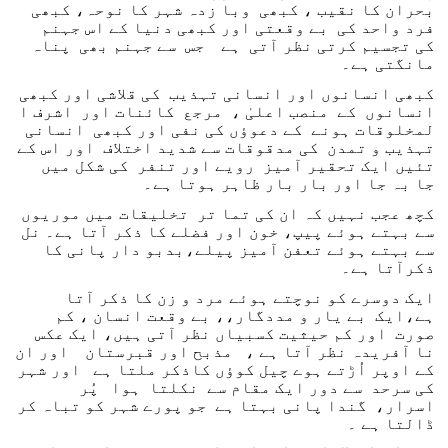
بحران کا نقیب ، کبھی وبا زدہ شہر کا نوحہ، کبھی
فرد واحد کی بے وقعتی اور کبھی دنیا کے اس جہنم
کی تجسیم کرتی نظر آتی ہے جس سے جہنم بھی پناہ
مانگتی ہے۔
کبھی انسانوں اور انسانی تہذیب کی قلاشی اور کبھی
انسانوں کے منصب اعلیٰ ، مرجع کائنات اور اشرف ا
لمخلوقات ہونے کے دعوؤں کی نفی اور کبھی انسانی
تہذیب و تمدن کی مدقوقات سے شدید اختلاف اور اس کے
تئیں ایک تحقیر آمیز رویے اور تنفر کی شکل میں
جا بہ جا اور بار بار ظاہر ہوتا ہے۔
کچھ عجب نہیں کہ ان کی تما تر تخلیقات میں موریوں
سے بہتے ہوئے پیپ، خون اور فضلے کا ذکر آتا ہے۔ نل
سے بہتے ہوئے تعفن آمیز پیلے،بدبو دار پانی کا
ذکرآتا ہے۔
ایک دوسرے کو نوچتے ہوئے مرد و زن کا ذکر آتا
ہے،ایک بے یار و مددگار،، بے وقعت انسان ، کم
صورت اور کم حیثیت کسبیاں نظر آتی ہیں، ایک عکس
نا آفریدہ نظر آتا ہے ، مذبح اور قبرستان اور ان
کے اوپر اُڑتے ہوے چیل کوؤں کاذکر ملتا ہے اور شہر
کی سرحد سے دور ایک مقام سے نکلتا ہوا پُر
اسرار، گندا پانی بہتا ہے جو پورے شہر کو تباہ کر
ڈالتا ہے ۔