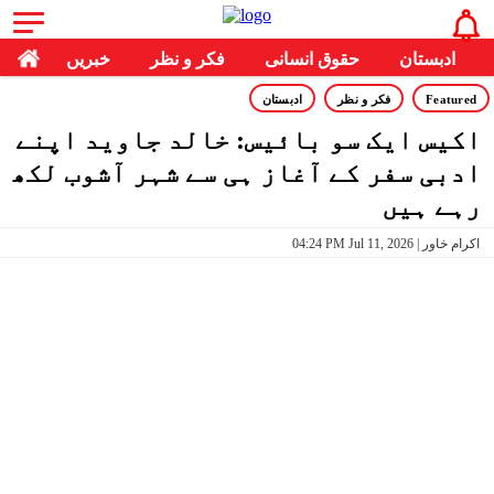
ادبستان
حقوق انسانی
فکر و نظر
خبریں
Featured
فکر و نظر
ادبستان
اکیس ایک سو بائیس: خالد جاوید اپنے
ادبی سفر کے آغاز ہی سے شہر آشوب لکھ
رہے ہیں
04:24 PM Jul 11, 2026 | اکرام خاور