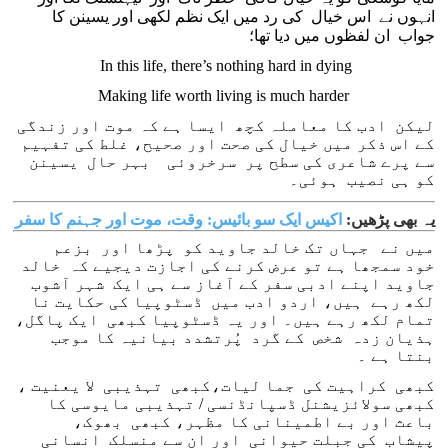
انہوں نے اس خیال کی رد میں ایک نظم لکھی اور یسینن کا
جواب ان لفظوں میں دیا تھا؛
In this life, there’s nothing hard in dying
Making life worth living is much harder
لیکن ادب کا معاملہ کچھ ایسا ہے کہ موت اور زندگی
کے اس ذکر میں خیال کی صحت اور صحیح، غلط کی تفہیم
سے پرے شاعری کی سطح پر سرخروئی بہر حال یسینن
کو ہی نصیب ہوئی۔
یہ بھی پڑھیں:
اکیس ایک سو بائیس: وقت، موت اور جہنم کا سفر
میں نے جہاں تک خالد جاوید کو پڑھا اور بزعم
خود سمجھا ہے تو عرض کرنے کی اجازت دیجیے کہ خالد
جاوید اپنے ادبی سفر کے آغاز سے ہی ایک شہر آشوب
لکھ رہے ہیں، اردو ادب میں ڈسٹوپیا کی حکایت نا
تمام لکھ رہے ہیں۔ اور یہ ڈسٹوپیا کبھی ایک پاگل،
ہذیان زدہ شخص کے گرد پُرتشدد بیانیہ کا موجب
بنتا ہے ۔
کبھی کراہیت کی جما لیات،کبھی تہذیبی لا یعنیت ،
کبھی سولائزیشنل ڈسپانڈنسی / تہذیبی مایوسی کا
باعث اور بے اطمینانی کا مظہر، کبھی بھوک،
پیشاب کی جبلت حیوانی اور ان سے منسلک انسانی