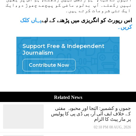
نہیں رکھتے۔ آپ بدلو، ماضی کو پیچھے چھوڑ دو،ایک
ایک نئی شروعات کرتے ہیں۔
اس رپورٹ کو انگریزی میں پڑھنے کے لیے
یہاں کلک
کریں۔
Support Free & Independent
Journalism
Contribute Now
Related News
جموں و کشمیر: التجا اور محبوبہ مفتی
کے خلاف ایف آئی آر، پی ڈی پی کا پولیس
پر مار پیٹ کا الزام
02:18 PM 08 AUG, 2026