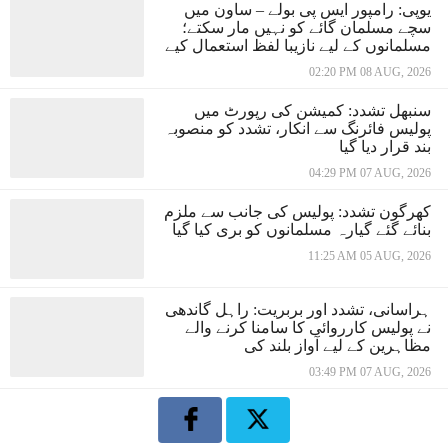
یوپی: رامپور ایس پی بولے – ساون میں
سچے مسلمان گائے کو نہیں مار سکتے؛
مسلمانوں کے لیے نازیبا لفظ استعمال کیے
02:20 PM 08 AUG, 2026
سنبھل تشدد: کمیشن کی رپورٹ میں
پولیس فائرنگ سے انکار، تشدد کو منصوبہ
بند قرار دیا گیا
04:29 PM 07 AUG, 2026
کھرگون تشدد: پولیس کی جانب سے ملزم
بنائے گئے گیارہ مسلمانوں کو بری کیا گیا
11:25 AM 05 AUG, 2026
ہراسانی، تشدد اور بربریت: راہل گاندھی
نے پولیس کارروائی کا سامنا کرنے والے
مظاہرین کے لیے آواز بلند کی
03:49 PM 07 AUG, 2026