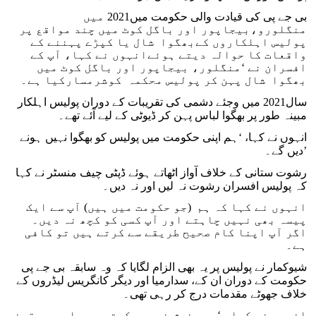
بی جے پی کی قیادت والی حکومت میں2021 میں
منگلورو،بیجاپور اور باگل کوٹ میں چند مواقع پر
پولیس اہلکاروں کےبھگوا شال یا کپڑے پہننے کے
واقعات کا حوالہ دیتے ہوئےانہوں نے کہا، آپ کے
افسران نے ‘منگلور، بیجاپور اور باگل کوٹ میں
بھگوا شال پہن کر پولیس محکمہ کوشرمسارکیا ہے۔
سال2021 میں وجئے دشمی کی تقریبات کے دوران پولیس اہلکار
مبینہ طور پر بھگوا لباس پہن کر ڈیوٹی کے لیے آئے تھے۔
انہوں نے کہا، ‘ہم اپنی حکومت میں پولیس کو بھگوا نہیں ہونے
دیں گے۔’
رشوت ستانی کے خلاف آواز اٹھاتے ہوئے ڈپٹی چیف منسٹر نے کہا
کہ پولیس افسران رشوت نہ لیں اور نہ دیں۔
انہوں نے کہا کہ ہم (جو حکومت میں ہیں) آپ سے ایک
پیسہ بھی نہیں چاہتے اور آپ کسی کو کچھ نہ دیں۔
اگر آپ اپنا کام صحیح طریقے سے کرتے ہیں تو کافی
ہے۔
شیوکمار نے پولیس پر یہ بھی الزام لگایا کہ وہ سابقہ بی جے پی
حکومت کے دوران ان کے، سدارمیا اور دیگر کانگریس لیڈروں کے
خلاف جھوٹے مقدمات درج کر رہی تھی۔
انہوں نے کہا، ‘ہم رنجش نہیں رکھتے، ہم اس پر یقین