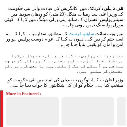
نئی دہلی:
کرناٹک میں کانگریس کی قیادت والی نئی حکومت
کے وزیر اعلیٰ سدارمیا نے منگل (23 مئی) کو ودھان سودھ میں
سینئر پولیس افسران کے ساتھ اپنی پہلی میٹنگ میں کہا کہ کوئی
مورل پولیسنگ نہیں ہونی چاہیے۔
نیوز ویب سائٹ
ساؤتھ فرسٹ
کے مطابق، سدارمیا نے کہا کہ ہم
اسے ختم کر دیں گے۔انہوں نے کہا کہ عوام دوست پولیس ہواور
امن و امان کو یقینی بنایا جانا چاہیے۔
سدارمیا نے پولیس سے کہا کہ وہ ایسے سوشل میڈیا
پوسٹ کے خلاف تیزی سے اور سختی سے کارروائی کرے، جو
سماجی ہم آہنگی کو بگاڑ سکتی ہیں یا بعض گروپوں کو
مشتعل کر سکتی ہیں۔
وزیر اعلیٰ نے کہا، لوگوں نے تبدیلی کی امید میں نئی حکومت کو
منتخب کیا ہے۔ حکام کو ان کی شکایتوں کا جواب دینا چاہیے۔
More in Featured :