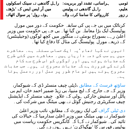
ے قومی
ہراسانی، تشدد اور بربریت:
راہل گاندھی نے سینک اسکولوں
تعلیم،
راہل گاندھی نے پولیس
میں آر ایس ایس کے ’بڑھتے
ر زور
کارروائی کا سامنا کرنے والے
ہوئے رول‘ پر سوال اٹھائے
مظاہرین کے لیے آواز بلند کی
کرناٹک میں بی جے پی کی سابقہ حکومت کے دور میں مورل
پولیسنگ ایک بڑا معاملہ بن گیا تھا۔ بی جے پی حکومت میں وزیر
اعلیٰ رہے بسوراج بومئی نے منگلور میں کچھ لوگوں (وجیلینٹس)
کے ذریعے مورل پولیسنگ کی مثال کا دفاع کیا تھا۔
انہوں نے کہا تھا، ‘یہ ایک حساس مسئلہ ہے۔ معاشرے
میں ہم سب کی ذمہ داریاں ہیں۔ معاشرے میں کئی طرح
کے جذبات ہوتے ہیں اور لوگوں کو اس طرح سے کام
کرنے کی ضرورت ہے کہ جذبات مجروح نہ ہوں۔ جب جذبات
مجروح ہوتے ہیں تو عام طور پر عمل اور ردعمل ہوتا
ہے۔
ساؤتھ فرسٹ کے مطابق
،ڈپٹی چیف منسٹر ڈی کے شیوکمار،
وزیر کے جے جارج، کے ایچ منیپا، بی زیڈ ضمیر احمد خان، ایم بی
پاٹل اور ستیش جارکی ہولی کے علاوہ چیف منسٹر کے ایڈیشنل
چیف سکریٹری رجنیش گوئل نے بھی میٹنگ میں شرکت کی۔
دی ٹیلی گراف
کی ایک رپورٹ کے مطابق، نائب وزیر اعلیٰ
شیوکمار نے بھی میٹنگ میں وزیر اعلیٰ سدارمیا کے خیالات کی
تائید کی۔ شیوکمار نے کہا کہ کانگریس حکومت ریاست میں
پولیس فورس کا ‘بھگواکرن’ نہیں ہونے دے گی۔