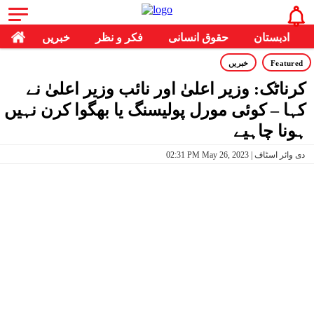
ادبستان
حقوق انسانی
فکر و نظر
خبریں
Featured
خبریں
کرناٹک: وزیر اعلیٰ اور نائب وزیر اعلیٰ نے
کہا – کوئی مورل پولیسنگ یا بھگوا کرن نہیں
ہونا چاہیے
02:31 PM May 26, 2023 | دی وائر اسٹاف