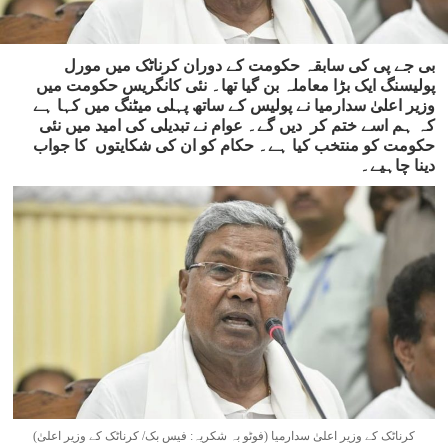
بی جے پی کی سابقہ حکومت کے دوران کرناٹک میں مورل
پولیسنگ ایک بڑا معاملہ بن گیا تھا۔ نئی کانگریس حکومت میں
وزیر اعلیٰ سدارمیا نے پولیس کے ساتھ پہلی میٹنگ میں کہا ہے
کہ ہم اسے ختم کر دیں گے۔ عوام نے تبدیلی کی امید میں نئی
حکومت کو منتخب کیا ہے۔ حکام کو ان کی شکایتوں کا جواب
دینا چاہیے۔
کرناٹک کے وزیر اعلیٰ سدارمیا (فوٹو بہ شکریہ: فیس بک/ کرناٹک کے وزیر اعلیٰ)