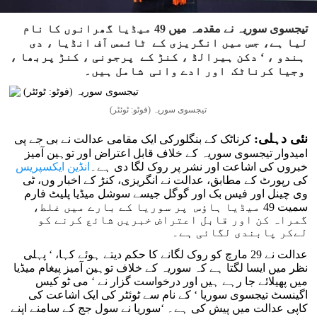
تیجسوی سوریہ نے مقدمہ میں 49 میڈیا گھرانوں کا نام
لیا ہے، جس میں انگریزی کے ٹائمس آف انڈیا ، دی
ہندو ، ‘ دکن ہیرالڈ ، کنڑ کے پرجونی ، کنڑ پربھا ،
وجیا کرناٹک اور ادے وانی شامل ہیں۔
تیجسوی سوریہ (فوٹو: ٹوئٹر)
نئی دہلی:
کرناٹک کے بنگلورکی ایک مقامی عدالت نے بی جے پی
امیدوار تیجسوی سوریہ کے خلاف قابل اعتراض اور توہین آمیز
خبروں کی اشاعت اور نشر پر روک لگا دی ہے۔
انڈین ایکسپریس
کی رپورٹ کے مطابق، عدالت نے انگریزی، کنڑ کے اخبار وں، ٹی
وی چینل اور فیس بک اور گوگل جیسے سوشل میڈیا پلیٹ فارم
سمیت 49 میڈیا ہاؤس پر سوریا کے بارے میں غلط،
گمراہ کن اور قابل اعتراض خبریں شائع کرنے کو
لےکر پابندی لگائی ہے۔
عدالت نے 29 مارچ کو روک لگانے کا حکم دیتے ہوئے کہا، ‘ پہلی
نظر میں ایسا لگتا ہے کہ سوریہ کے خلاف توہين آميز پیغام میڈیا
میں پھیلائے جا رہے ہیں اور درخواست گزار نے ‘ می ٹو کیس
اگینسٹ تیجسوی سوریا ‘ کے نام سے ٹوئٹر کی ایک اشاعت کی
کاپی عدالت میں پیش کی ہے۔ ‘سوریا نے سول جج کے سامنے اپنے