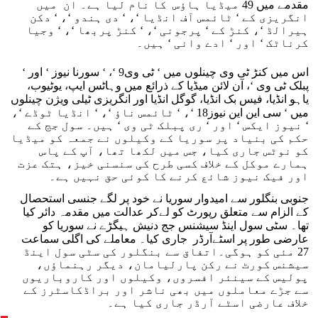
مقدمے میں 49 میڈیا ہاؤس کا نام لیا ہے۔ ان میں
انگریزی کے ‘ ٹائمس آف انڈیا ‘، ‘ دی ہندو ‘، ‘ دکن
ہیرالڈ ‘، کنڑ کے ‘ پرجونی ‘، ‘ کنڑ پربھا ‘، ‘ وجیا
کرناٹک ‘ اور ‘ ادے وانی ‘ ہیں۔
اس میں کنڑ ٹی وی چینلوں میں ‘ ٹی وی9 ‘، ‘ سورنا نیوز ‘ اور ‘
پبلک ٹی وی ‘، آن لائن میڈیا کے ذرائع میں وہاٹس ایپ، یوٹیوب،
یاہو انڈیا، فیس بک انڈیا، گوگل انڈیا اور انگریزی ٹیلی ویژن چینلوں
میں ‘ سی این این نیوز18 ‘، ‘ ٹائمس ناؤ ‘، ‘ انڈیا ٹوڈے ‘،
‘ نیوز ایکس ‘ اور ‘ ری پبلک ٹی وی ‘ ہیں۔ سول جج کے
حکم کی بنیاد پر سوریا کے وکیلوں نے جمعہ کو میڈیا
کو نوٹس جاری کیا، جس میں لکھا تھا، آپ کے پاس
ہمارے موکل کے خلاف کسی طرح کی سنسنی خیز، ہتک عزت
اور فیک نیوز شائع کرنے کا کوئی حق نہیں ہے۔
جنوبی بنگلور سے امیدوار سوریا نے خود پر لگے جنسی استحصال
کے الزام سے متعلق رپورٹ کو لےکر عدالت میں مقدمہ دائر کیا
تھا۔ سٹی سول اینڈ سیشنس جج دنیش ہیگڑے نے سوریا کو
عارضی طور پر اسٹےآرڈر جاری کیا۔ معاملے کی اگلی سماعت
27 مئی کو ہوگی۔اتفاق سے بنگلور کی سٹی سول اینڈ
سیشنس کورٹ نے رکن پارلیامان، دیگر رہنماؤں،
پولیس کے سینئر افسروں، وکیلوں اور کاروباریوں
سے جڑے معاملوں میں بھی ناشر اور براڈکاسٹرز کے
خلاف عارضی اسٹے آرڈر جاری کیا ہے۔