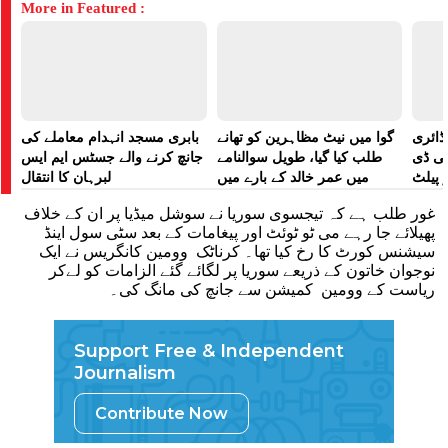
More in Featured :
ڈائری
گوا میں نیٹ مظاہرین کو تھانے
بابری مسجد انہدام معاملے کی
لی ڈی
طلب کیا گیا، طویل سوالنامے
جانچ کرنے والے جسٹس ایم ایس
 پیلٹ
میں عمر خالد کے بارے میں
لبرہان کا انتقال
زت دی
پوچھا گیا: رپورٹ
غور طلب ہے کہ تیجسوی سوریا نے سوشل میڈیا پر ان کے خلاف
تھی
پھیلائے جا رہے می ٹو ٹوئٹ اور پیغامات کے بعد سٹی سول اینڈ
سیشنس کورٹ کا رخ کیا تھا۔ کرناٹک وومین کانگریس نے ایک
نوجوان خاتون کے ذریعے سوریا پر لگائے گئے الزامات کو لےکر
ریاست کے وومین کمیشن سے جانچ کی مانگ کی۔
Support Free & Independent
Journalism
Contribute Now