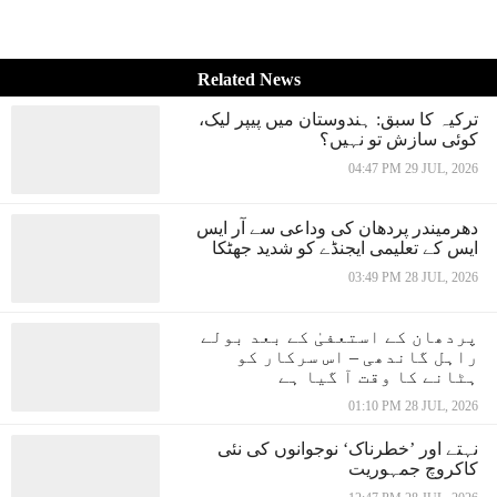
Related News
ترکیہ کا سبق: ہندوستان میں پیپر لیک،
کوئی سازش تو نہیں؟
04:47 PM 29 JUL, 2026
دھرمیندر پردھان کی وداعی سے آر ایس
ایس کے تعلیمی ایجنڈے کو شدید جھٹکا
03:49 PM 28 JUL, 2026
پردھان کے استعفیٰ کے بعد بولے
راہل گاندھی – اس سرکار کو
ہٹانے کا وقت آ گیا ہے
01:10 PM 28 JUL, 2026
نہتے اور ’خطرناک‘ نوجوانوں کی نئی
کاکروچ جمہوریت