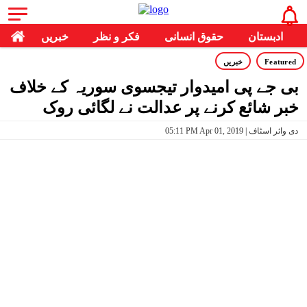
ادبستان
حقوق انسانی
فکر و نظر
خبریں
Featured
خبریں
بی جے پی امیدوار تیجسوی سوریہ کے خلاف
خبر شائع کرنے پر عدالت نے لگائی روک
05:11 PM Apr 01, 2019 | دی وائر اسٹاف