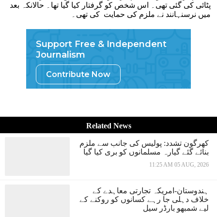
پٹائی کی گئی تھی۔ اس شخص کو گرفتار کیا گیا تھا۔ حالانکہ بعد
میں نرسنہانند نے ملزم کی حمایت کی تھی۔
Support Free & Independent
Journalism
Contribute Now
Related News
کھرگون تشدد: پولیس کی جانب سے ملزم
بنائے گئے گیارہ مسلمانوں کو بری کیا گیا
11:25 AM 05 AUG, 2026
ہندوستان-امریکہ تجارتی معاہدے کے
خلاف دہلی جا رہے کسانوں کو روکنے کے
لیے شمبھو بارڈر سیل