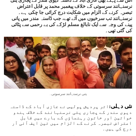
اس سے پہلے بھی غازی آباد کے ڈاسنہ دیوی مندر کے پجاری یتی
نرسنہانند سرسوتی کے خلاف پیغمبر محمد پر قابل اعتراض
تبصرہ کرنے کے الزام میں شکایت درج کرائی جا چکی ہے۔
نرسنہانند تب سرخیوں میں آئے تھے، جب ڈاسنہ مندر میں پانی
پینے کی وجہ سے ایک نابالغ مسلم لڑکے کی بے رحمی سے پٹائی
کی گئی تھی۔
یتی نرسنہانند سرسوتی۔
نئی دہلی:
اتر پردیش پولیس نے غازی آباد کے ڈاسنہ
دیوی مندر کے پجاری یتی نرسنہانند کے خلاف ہندو
خواتین اور خاتون رہنماؤں کے بارے میں قابل
اعتراض تبصرہ کرنے کے الزام میں تین ایف آئی آر
درج کی ہیں۔