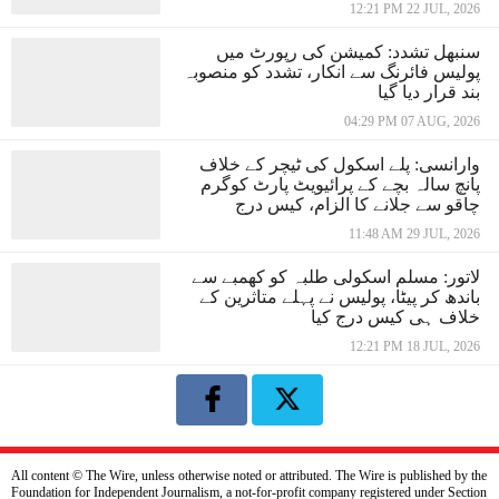
12:21 PM 22 JUL, 2026
سنبھل تشدد: کمیشن کی رپورٹ میں
پولیس فائرنگ سے انکار، تشدد کو منصوبہ
بند قرار دیا گیا
04:29 PM 07 AUG, 2026
وارانسی: پلے اسکول کی ٹیچر کے خلاف
پانچ سالہ بچے کے پرائیویٹ پارٹ کوگرم
چاقو سے جلانے کا الزام، کیس درج
11:48 AM 29 JUL, 2026
لاتور: مسلم اسکولی طلبہ کو کھمبے سے
باندھ کر پیٹا، پولیس نے پہلے متاثرین کے
خلاف ہی کیس درج کیا
12:21 PM 18 JUL, 2026
All content © The Wire, unless otherwise noted or attributed. The Wire is published by the
Foundation for Independent Journalism, a not-for-profit company registered under Section