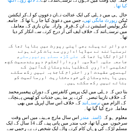
جبکہ ایک وقت میں انہوں نے نرسنہانندکے لیے
25 لاکھ روپے اکٹھا
کیا تھا
۔
حال ہی میں دہلی کی ایک عدالت نےان دعووں کو لےکر ایکشن
ٹیکن
رپورٹ مانگی تھی
، جس میں دعویٰ کیا جا رہا تھا کہ جامعہ
نگر پولیس اسٹیشن نے ان کےفرقہ وارانہ بیان بازی کے معاملے
میں نرسنہانند کے خلاف ایف آئی آر درج کرنے سے انکار کر دیا
تھا۔
دی وائر نے پہلے بھی اپنی رپورٹ میں بتایا تھا کہ
نرسنہانند نے میڈیااداروں سے بات کرتے ہوئے
الزام لگایا تھا کہ
علی گڑھ مسلم یونیورسٹی
،
جامعہ ملیہ اسلامیہ اوردارالعلوم دیوبندسمیت کچھ
تعلیمی اداروں کےطلباہندوستان کےآئین کے
لیےسچی عقیدت اور احترام کاجذبہ نہیں رکھ سکتے
ہیں یا ہندوستان کی خودمختاریت اورسالمیت کو
بنائے نہیں رکھ سکتے ہیں۔
بتا دیں کہ دہلی میں ایک پریس کانفرنس کے دوران پیغمبرمحمد
کے خلاف نازیبا تبصرہ کرنے پر مذہبی جذبات کو ٹھیس پہنچانے
کے الزام میں
نرسنہانند
کے خلاف اس سال اپریل میں بھی
معاملہ درج کیا گیا تھا۔
معلوم ہو کہ
ڈاسنہ مندر
اس سال مارچ مہینے میں اس وقت
سرخیوں میں آیا تھا، جب مندر میں پانی پینے گئے 14 سال کے ایک
مسلم لڑکے کی وہاں کام کرنے والے ایک شخص نے بے رحمی سے