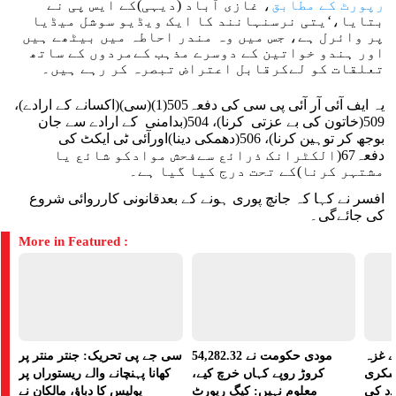
رپورٹ کے مطابق
، غازی آباد (دیہی)کے ایس پی نے
بتایا،‘یتی نرسنہانند کا ایک ویڈیو سوشل میڈیا
پر وائرل ہے، جس میں وہ مندر احاطہ میں بیٹھے ہیں
اور ہندو خواتین کے دوسرے مذہب کےمردوں کے ساتھ
تعلقات کو لےکرقابل اعتراض تبصرہ کر رہے ہیں۔
یہ ایف آئی آر آئی پی سی کی دفعہ505(1)(سی)(اکسانے کے ارادے)،
509(خاتون کی بے عزتی کرنا)، 504(بدامنی کے ارادے سے جان
بوجھ کر توہین کرنا)، 506(دھمکی دینا)اورآئی ٹی ایکٹ کی
دفعہ67(الکٹرانک ذرائع سےفحش موادکو شائع یا
مشتہر کرنا)کے تحت درج کیا گیا ہے۔
افسر نے کہا کہ جانچ پوری ہونے کے بعدقانونی کارروائی شروع
کی جائےگی۔
More in Featured :
 غزہ
مودی حکومت نے 54,282.32
سی جے پی تحریک: جنتر منتر پر
سکری
کروڑ روپے کہاں خرچ کیے،
کھانا پہنچانے والے ریستوراں پر
د کی
معلوم نہیں: کیگ رپورٹ
پولیس کا دباؤ، مالکان نے