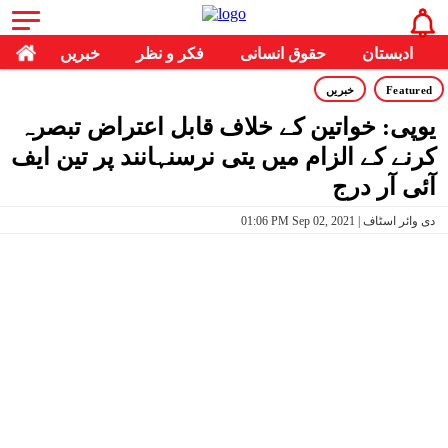
ادبستان
حقوق انسانی
فکر و نظر
خبریں
Featured
خبریں
یوپی: خواتین کے خلاف قابل اعتراض تبصرہ
کرنے کے الزام میں یتی نرسنہانند پر تین ایف
آئی آر درج
01:06 PM Sep 02, 2021 | دی وائر اسٹاف