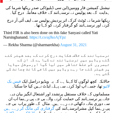
ہراسانی کا الزام لگایا
نیشنل کمیشن فار وومین(این سی ڈبلیو)کی صدر ریکھا شرما کی
ہدایت کے بعد پولیس نے نرسنہانند کے خلاف معاملہ درج کیا۔
ریکھا شرما نے ٹوئٹ کرکے اتر پردیش پولیس سے ایف آئی آر درج
کرنے اور نرسنہانند کو گرفتار کرنے کو کہا تھا۔
Third FIR is also been done on this fake Sanyasi called Yati
Narsinghanand.
https://t.co/ajJkoAjYpz
— Rekha Sharma (@sharmarekha)
August 31, 2021
نرسنہانند کے خلاف شکایت درج کرنے کے بعد شیئر کئے
گئے ویڈیو میں نرسنہانند نے کہا ہے کہ ان کے
تبصروں کو غلط تناظر میں لیا گیا اورسوشل میڈیا
پر شیئر کئے جا رہے ویڈیو میں کافی کانٹ چھانٹ کی
گئی ہے۔
حالانکہ کچھ لوگوں کا کہنا ہے کہ یہ ویڈیو دراصل ایک
فیس بک
لائیو
تھا، جسے اپ لوڈ کرنے سے پہلے ایڈٹ نہیں کیا جا سکتا۔
مسلمانوں کے خلاف مستقل پرتشدد اور اشتعال انگیز بیان دیے
جانے پر نرسنہانند کی حمایت کرنے والے بی جے پی رہنما اب ان
سے دوری بناتے دکھائی دے رہے ہیں۔مثال کے طور پراب بی جے
پی رہنما کپل مشرانرسنہانند کی
گرفتاری کی مانگ کر رہے ہیں