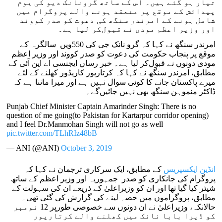
تیار ہو گئے ہیں۔ اس کے ساتھ گرونانک دیو کی یوم
پیدائش کے موقع پر منعقد ہونے والے پروگرام میں
شامل ہونے کے امرندر سنگھ کی دعوت کو صدر کووند
اور وزیر اعظم مودی نے قبول‌کر لیا ہے۔
امرندر سنگھ نے کہا کہ گرو نانک جی کی 550ویں سالگرہ کے
موقع پر پنجاب حکومت کی دعوت کو صدر کووند اور وزیر اعظم
مودی دونوں نے قبول‌کر لیا ہے۔ خبر رساں ایجنسی اے این آئی کے
مطابق، امرندر سنگھ نے کہا کہ کرتارپور کاریڈور کھلنے کے لئے
میرے پاکستان جانے کا کوئی سوال نہیں ہے اور میرا ماننا ہے کہ
ڈاکٹر منموہن سنگھ بھی نہیں جائیں‌گے۔
Punjab Chief Minister Captain Amarinder Singh: There is no
question of me going(to Pakistan for Kartarpur corridor opening)
and I feel Dr.Manmohan Singh will not go as well
pic.twitter.com/TLhRIz48bB
— ANI (@ANI)
October 3, 2019
انڈین ایکسپریس
کے مطابق، ایک سرکاری ترجمان نے کہا کہ
پروگرام کی جانکاری کو صدر جمہوریہ اور وزیر اعظم کے ساتھ
شیئر کیا گیا تھا اور ان کو وزیراعلیٰ کے ذریعے ان کی سہولت کے
مطابق، پروگراموں میں حصہ لینے کی گزارش کی گئی تھی۔
حالانکہ، وزیراعلیٰ نے ان دونوں سے خصوصی طورپر 12 نومبر
کو ڈیرا بابا نانک میں کھلنے والے کرتارپور