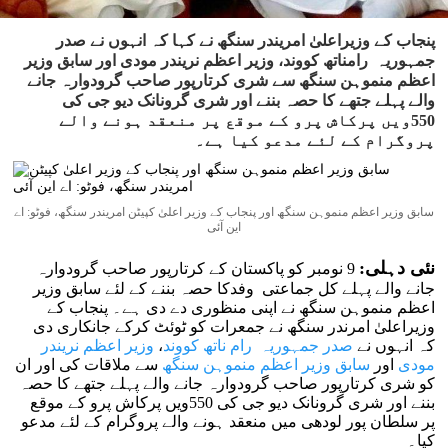
پنجاب کے وزیراعلیٰ امریندر سنگھ نے کہا کہ انہوں نے صدر
جمہوریہ رامناتھ کووند، وزیر اعظم نریندر مودی اور سابق وزیر
اعظم منموہن سنگھ سے شری کرتارپور صاحب گرودوارہ جانے
والے پہلے جتھے کا حصہ بننے اور شری گرونانک دیو جی کی
550ویں پرکاش پرو کے موقع پر منعقد ہونے والے
پروگرام کے لئے مدعو کیا ہے۔
سابق وزیر اعظم منموہن سنگھ اور پنجاب کے وزیر اعلیٰ کپیٹن امریندر سنگھ، فوٹو: اے
این آئی
نئی دہلی:
9 نومبر کو پاکستان کے کرتارپور صاحب گرودوارہ
جانے والے پہلے کل جماعتی وفدکا حصہ بننے کے لئے سابق وزیر
اعظم منموہن سنگھ نے اپنی منظوری دے دی ہے۔ پنجاب کے
وزیراعلیٰ امرندر سنگھ نے جمعرات کو ٹوئٹ کرکے جانکاری دی
کہ انہوں نے
صدر جمہوریہ رام ناتھ کووند
،
وزیر اعظم نریندر
مودی
اور
سابق وزیر اعظم منموہن سنگھ
سے ملاقات کی اور ان
کو شری کرتارپور صاحب گرودوارہ جانے والے پہلے جتھے کا حصہ
بننے اور شری گرونانک دیو جی کی 550ویں پرکاش پرو کے موقع
پر سلطان پور لودھی میں منعقد ہونے والے پروگرام کے لئے مدعو
کیا۔