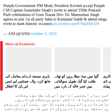
Punjab Government: PM Modi, President Kovind accept Punjab
CM Captain Amarinder Singh's invite to attend 550th Prakash
Purb celebrations of Guru Nanak Dev. Dr. Manmohan Singh
agrees to join 1st all party Jatha to Kartarpur Sahib & attend mega
event to mark historic occasion
pic.twitter.com/978tqZ6EXH
— ANI (@ANI)
October 3, 2019
More in Featured :
ڈائری
گوا میں نیٹ مظاہرین کو تھانے
بابری مسجد انہدام معاملے کی
لی ڈی
طلب کیا گیا، طویل سوالنامے
جانچ کرنے والے جسٹس ایم ایس
 پیلٹ
میں عمر خالد کے بارے میں
لبرہان کا انتقال
زت دی
پوچھا گیا: رپورٹ
خبر رساں ایجنسی اے این آئی کے مطابق، پنجاب
تھی
حکومت نے کہا کہ ڈاکٹر منموہن سنگھ کرتارپور
صاحب جانے والے پہلے جتھے کا حصہ بننے اور اس موقع
پر منعقد ہونے والے پروگرام میں شامل ہونے کے لئے