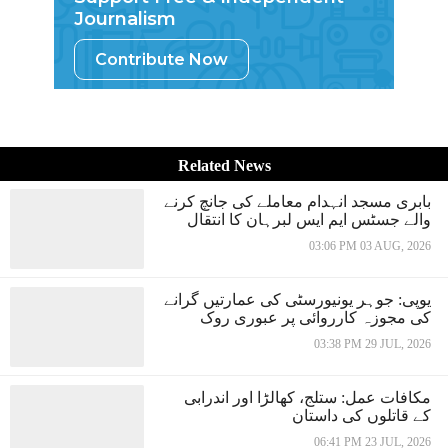
Journalism
Contribute Now
Related News
بابری مسجد انہدام معاملے کی جانچ کرنے
والے جسٹس ایم ایس لبرہان کا انتقال
03:06 PM 03 AUG, 2026
یوپی: جوہر یونیورسٹی کی عمارتیں گرانے
کی مجوزہ کارروائی پر عبوری روک
03:38 PM 29 JUL, 2026
مکافات عمل: ستلج، کھالڑا اور اندرابی
کے قاتلوں کی داستان
06:41 PM 23 JUL, 2026