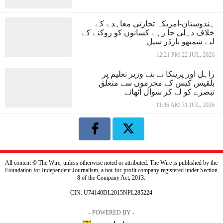
ہندوستان-امریکہ تجارتی معاہدے کے
خلاف دہلی جا رہے کسانوں کو روکنے کے
لیے شمبھو بارڈر سیل
12:21 PM 22 JUL, 2026
راہل اور پرینکا نے نئے وزیر تعلیم پر
بلقیس کیس کے مجرموں سے متعلق
تبصرے کو لے کر سوال اٹھائے
11:36 AM 31 JUL, 2026
All content © The Wire, unless otherwise noted or attributed. The Wire is published by the
Foundation for Independent Journalism, a not-for-profit company registered under Section
8 of the Company Act, 2013.
CIN: U74140DL2015NPL285224
- POWERED BY -