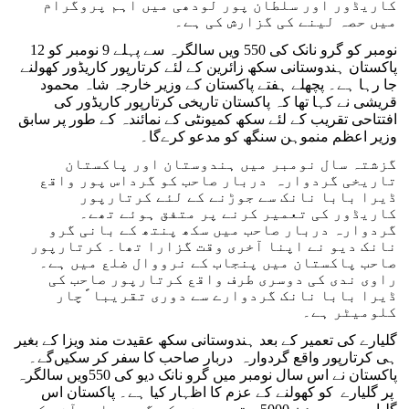
کاریڈور اور سلطان پور لودھی میں اہم پروگرام
میں حصہ لینے کی گزارش کی ہے۔
12 نومبر کو گرو نانک کی 550 ویں سالگرہ سے پہلے 9 نومبر کو
پاکستان ہندوستانی سکھ زائرین کے لئے کرتارپور کاریڈور کھولنے
جا رہا ہے۔ پچھلے ہفتے پاکستان کے وزیر خارجہ شاہ محمود
قریشی نے کہا تھا کہ پاکستان تاریخی کرتارپور کاریڈور کی
افتتاحی تقریب کے لئے سکھ کمیونٹی کے نمائندہ کے طور پر سابق
وزیر اعظم منموہن سنگھ کو مدعو کرے‌گا۔
گزشتہ سال نومبر میں ہندوستان اور پاکستان
تاریخی گردوارہ دربار صاحب کو گرداس پور واقع
ڈیرا بابا نانک سے جوڑنے کے لئے کرتارپور
کاریڈور کی تعمیر کرنے پر متفق ہوئے تھے۔
گردوارہ دربار صاحب میں سکھ پنتھ کے بانی گرو
نانک دیو نے اپنا آخری وقت گزارا تھا۔ کرتارپور
صاحب پاکستان میں پنجاب کے نرووال ضلع میں ہے۔
راوی ندی کی دوسری طرف واقع کرتارپور صاحب کی
ڈیرا بابا نانک گردوارے سے دوری تقریبا ًچار
کلومیٹر ہے۔
گلیارے کی تعمیر کے بعد ہندوستانی سکھ عقیدت مند ویزا کے بغیر
ہی کرتارپور واقع گردوارہ دربار صاحب کا سفر کر سکیں‌گے۔
پاکستان نے اس سال نومبر میں گرو نانک دیو کی 550ویں سالگرہ
پر گلیارے کو کھولنے کے عزم کا اظہار کیا ہے۔ پاکستان اس