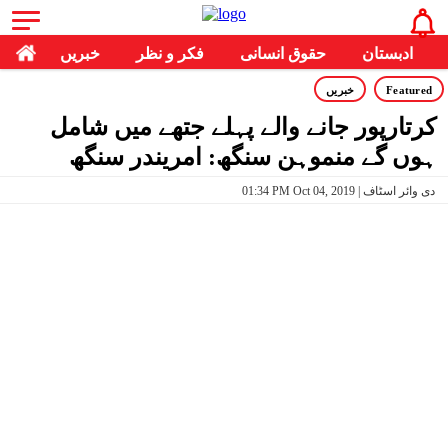
ادبستان
حقوق انسانی
فکر و نظر
خبریں
Featured
خبریں
کرتارپور جانے والے پہلے جتھے میں شامل
ہوں‌ گے منموہن سنگھ: امریندر سنگھ
01:34 PM Oct 04, 2019 | دی وائر اسٹاف