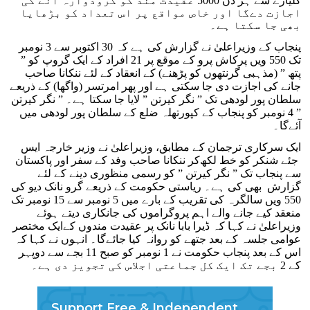
گلیارے سے ہر دن 5000 عقیدت مند کو گرودوارہ آنے کی
اجازت دے‌گا اور خاص مواقع پر اس تعداد کو بڑھایا
بھی جا سکتا ہے۔
پنجاب کے وزیراعلیٰ نے گزارش کی ہے کہ 30 اکتوبر سے 3 نومبر
تک 550 ویں پرکاش پرو کے موقع پر 21 افراد کے ایک گروپ کو ”
پتھ ” (مذہبی گرنتھوں کو پڑھنے) کے انعقاد کے لئے ننکانا صاحب
جانے کی اجازت دی جا سکتی ہے اور پھر امرتسر (واگھا) کے ذریعے
سلطان پور لودھی تک ” نگر کیرتن ” لایا جا سکتا ہے۔ ” نگر کیرتن
” 4 نومبر کو پنجاب کے کپورتھلہ ضلع کے سلطان پور لودھی میں
آئے‌گا۔
ایک سرکاری ترجمان کے مطابق، وزیراعلیٰ نے وزیر خارجہ ایس
جئے شنکر کو خط لکھ‌کر ننکانا صاحب وفد کے سفر اور پاکستان
سے پنجاب تک ” نگر کیرتن ” کو رسمی منظوری دینے کے لئے
گزارش بھی کی ہے۔ ریاستی حکومت کے ذریعے گرو نانک دیو کی
550 ویں سالگرہ کی تقریب کے بارے میں 5 نومبر سے 15 نومبر تک
منعقد کیے جانے والے اہم پروگراموں کی جانکاری دیتے ہوئے
وزیراعلیٰ نے کہا کہ ڈیرا بابا نانک پر عقیدت مندوں کےایک مختصر
عوامی جلسہ کے بعد جتھے کو روانہ کیا جائے‌گا۔ انہوں نے کہا کہ
اس کے بعد پنجاب حکومت نے 1 نومبر کو صبح 11 بجے سے دوپہر
کے 2 بجے تک ایک کل جماعتی اجلاس کی تجویز دی ہے۔
Support Free & Independent