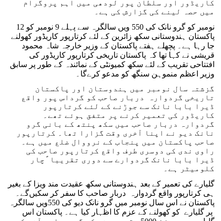
کاریڈور اور سلطان پور لودھی میں اہم پروگرام
میں حصہ لینے کی گزارش کی ہے۔
12 نومبر کو گرو نانک کی 550 ویں سالگرہ سے پہلے 9 نومبر کو
پاکستان ہندوستانی سکھ زائرین کے لئے کرتارپور کاریڈور کھولنے
جا رہا ہے۔ پچھلے ہفتے پاکستان کے وزیر خارجہ شاہ محمود
قریشی نے کہا تھا کہ پاکستان تاریخی کرتارپور کاریڈور کی
افتتاحی تقریب کے لئے سکھ کمیونٹی کے نمائندہ کے طور پر سابق
وزیر اعظم منموہن سنگھ کو مدعو کرے‌گا۔
گزشتہ سال نومبر میں ہندوستان اور پاکستان
تاریخی گردوارہ دربار صاحب کو گرداس پور واقع
ڈیرا بابا نانک سے جوڑنے کے لئے کرتارپور
کاریڈور کی تعمیر کرنے پر متفق ہوئے تھے۔
گردوارہ دربار صاحب میں سکھ پنتھ کے بانی گرو
نانک دیو نے اپنا آخری وقت گزارا تھا۔ کرتارپور
صاحب پاکستان میں پنجاب کے نرووال ضلع میں ہے۔
راوی ندی کی دوسری طرف واقع کرتارپور صاحب کی
ڈیرا بابا نانک گردوارے سے دوری تقریبا ًچار
کلومیٹر ہے۔
گلیارے کی تعمیر کے بعد ہندوستانی سکھ عقیدت مند ویزا کے بغیر
ہی کرتارپور واقع گردوارہ دربار صاحب کا سفر کر سکیں‌گے۔
پاکستان نے اس سال نومبر میں گرو نانک دیو کی 550ویں سالگرہ
پر گلیارے کو کھولنے کے عزم کا اظہار کیا ہے۔ پاکستان اس