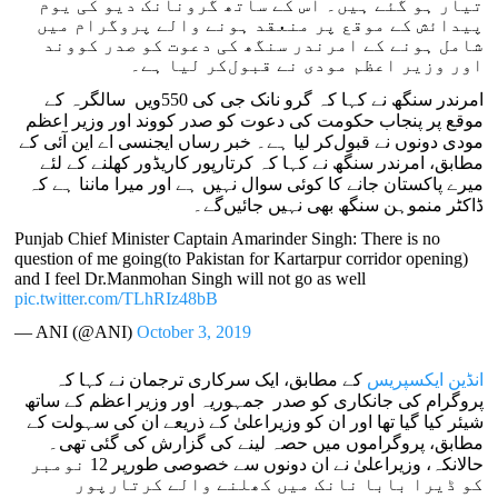
تیار ہو گئے ہیں۔ اس کے ساتھ گرونانک دیو کی یوم
پیدائش کے موقع پر منعقد ہونے والے پروگرام میں
شامل ہونے کے امرندر سنگھ کی دعوت کو صدر کووند
اور وزیر اعظم مودی نے قبول‌کر لیا ہے۔
امرندر سنگھ نے کہا کہ گرو نانک جی کی 550ویں سالگرہ کے
موقع پر پنجاب حکومت کی دعوت کو صدر کووند اور وزیر اعظم
مودی دونوں نے قبول‌کر لیا ہے۔ خبر رساں ایجنسی اے این آئی کے
مطابق، امرندر سنگھ نے کہا کہ کرتارپور کاریڈور کھلنے کے لئے
میرے پاکستان جانے کا کوئی سوال نہیں ہے اور میرا ماننا ہے کہ
ڈاکٹر منموہن سنگھ بھی نہیں جائیں‌گے۔
Punjab Chief Minister Captain Amarinder Singh: There is no
question of me going(to Pakistan for Kartarpur corridor opening)
and I feel Dr.Manmohan Singh will not go as well
pic.twitter.com/TLhRIz48bB
— ANI (@ANI)
October 3, 2019
انڈین ایکسپریس
کے مطابق، ایک سرکاری ترجمان نے کہا کہ
پروگرام کی جانکاری کو صدر جمہوریہ اور وزیر اعظم کے ساتھ
شیئر کیا گیا تھا اور ان کو وزیراعلیٰ کے ذریعے ان کی سہولت کے
مطابق، پروگراموں میں حصہ لینے کی گزارش کی گئی تھی۔
حالانکہ، وزیراعلیٰ نے ان دونوں سے خصوصی طورپر 12 نومبر
کو ڈیرا بابا نانک میں کھلنے والے کرتارپور