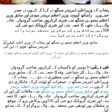
پنجاب کے وزیراعلیٰ امریندر سنگھ نے کہا کہ انہوں نے صدر
جمہوریہ رامناتھ کووند، وزیر اعظم نریندر مودی اور سابق وزیر
اعظم منموہن سنگھ سے شری کرتارپور صاحب گرودوارہ جانے
والے پہلے جتھے کا حصہ بننے اور شری گرونانک دیو جی کی
550ویں پرکاش پرو کے موقع پر منعقد ہونے والے
پروگرام کے لئے مدعو کیا ہے۔
سابق وزیر اعظم منموہن سنگھ اور پنجاب کے وزیر اعلیٰ کپیٹن امریندر سنگھ، فوٹو: اے
این آئی
نئی دہلی:
9 نومبر کو پاکستان کے کرتارپور صاحب گرودوارہ
جانے والے پہلے کل جماعتی وفدکا حصہ بننے کے لئے سابق وزیر
اعظم منموہن سنگھ نے اپنی منظوری دے دی ہے۔ پنجاب کے
وزیراعلیٰ امرندر سنگھ نے جمعرات کو ٹوئٹ کرکے جانکاری دی
کہ انہوں نے
صدر جمہوریہ رام ناتھ کووند
،
وزیر اعظم نریندر
مودی
اور
سابق وزیر اعظم منموہن سنگھ
سے ملاقات کی اور ان
کو شری کرتارپور صاحب گرودوارہ جانے والے پہلے جتھے کا حصہ
بننے اور شری گرونانک دیو جی کی 550ویں پرکاش پرو کے موقع
پر سلطان پور لودھی میں منعقد ہونے والے پروگرام کے لئے مدعو
کیا۔