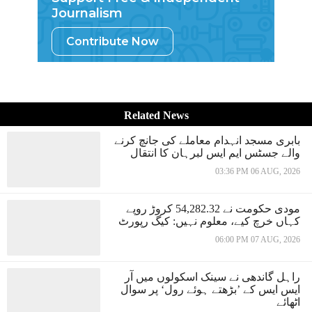
Journalism
Contribute Now
Related News
بابری مسجد انہدام معاملے کی جانچ کرنے
والے جسٹس ایم ایس لبرہان کا انتقال
03:36 PM 06 AUG, 2026
مودی حکومت نے 54,282.32 کروڑ روپے
کہاں خرچ کیے، معلوم نہیں: کیگ رپورٹ
06:00 PM 07 AUG, 2026
راہل گاندھی نے سینک اسکولوں میں آر
ایس ایس کے ’بڑھتے ہوئے رول‘ پر سوال
اٹھائے