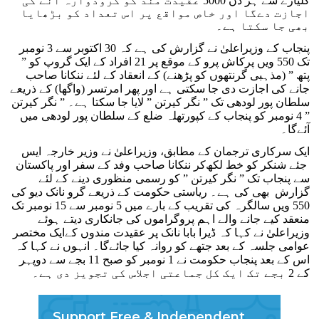
گلیارے سے ہر دن 5000 عقیدت مند کو گرودوارہ آنے کی
اجازت دے‌گا اور خاص مواقع پر اس تعداد کو بڑھایا
بھی جا سکتا ہے۔
پنجاب کے وزیراعلیٰ نے گزارش کی ہے کہ 30 اکتوبر سے 3 نومبر
تک 550 ویں پرکاش پرو کے موقع پر 21 افراد کے ایک گروپ کو ”
پتھ ” (مذہبی گرنتھوں کو پڑھنے) کے انعقاد کے لئے ننکانا صاحب
جانے کی اجازت دی جا سکتی ہے اور پھر امرتسر (واگھا) کے ذریعے
سلطان پور لودھی تک ” نگر کیرتن ” لایا جا سکتا ہے۔ ” نگر کیرتن
” 4 نومبر کو پنجاب کے کپورتھلہ ضلع کے سلطان پور لودھی میں
آئے‌گا۔
ایک سرکاری ترجمان کے مطابق، وزیراعلیٰ نے وزیر خارجہ ایس
جئے شنکر کو خط لکھ‌کر ننکانا صاحب وفد کے سفر اور پاکستان
سے پنجاب تک ” نگر کیرتن ” کو رسمی منظوری دینے کے لئے
گزارش بھی کی ہے۔ ریاستی حکومت کے ذریعے گرو نانک دیو کی
550 ویں سالگرہ کی تقریب کے بارے میں 5 نومبر سے 15 نومبر تک
منعقد کیے جانے والے اہم پروگراموں کی جانکاری دیتے ہوئے
وزیراعلیٰ نے کہا کہ ڈیرا بابا نانک پر عقیدت مندوں کےایک مختصر
عوامی جلسہ کے بعد جتھے کو روانہ کیا جائے‌گا۔ انہوں نے کہا کہ
اس کے بعد پنجاب حکومت نے 1 نومبر کو صبح 11 بجے سے دوپہر
کے 2 بجے تک ایک کل جماعتی اجلاس کی تجویز دی ہے۔
Support Free & Independent