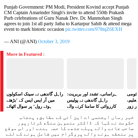
Punjab Government: PM Modi, President Kovind accept Punjab
CM Captain Amarinder Singh's invite to attend 550th Prakash
Purb celebrations of Guru Nanak Dev. Dr. Manmohan Singh
agrees to join 1st all party Jatha to Kartarpur Sahib & attend mega
event to mark historic occasion
pic.twitter.com/978tqZ6EXH
— ANI (@ANI)
October 3, 2019
More in Featured :
ے قومی
ہراسانی، تشدد اور بربریت:
راہل گاندھی نے سینک اسکولوں
تعلیم،
راہل گاندھی نے پولیس
میں آر ایس ایس کے ’بڑھتے
ر زور
کارروائی کا سامنا کرنے والے
ہوئے رول‘ پر سوال اٹھائے
مظاہرین کے لیے آواز بلند کی
خبر رساں ایجنسی اے این آئی کے مطابق، پنجاب
حکومت نے کہا کہ ڈاکٹر منموہن سنگھ کرتارپور
صاحب جانے والے پہلے جتھے کا حصہ بننے اور اس موقع
پر منعقد ہونے والے پروگرام میں شامل ہونے کے لئے