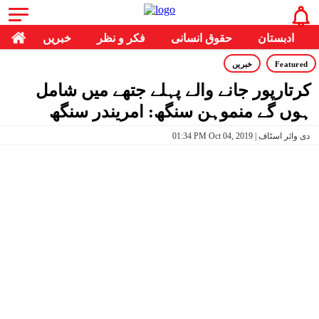
ادبستان
حقوق انسانی
فکر و نظر
خبریں
Featured
خبریں
کرتارپور جانے والے پہلے جتھے میں شامل
ہوں‌ گے منموہن سنگھ: امریندر سنگھ
01:34 PM Oct 04, 2019 | دی وائر اسٹاف