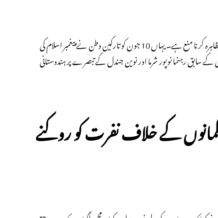
کویت کے قوانین کے مطابق خلیجی ملک میں تارکین وطن کی طرف سے دھرنا دینا یا مظاہرہ کرنا منع ہے۔ یہاں 10 جون کو تارکین وطن نے پیغمبر اسلام کی
ے سابق رہنما نوپور شرما اور نوین جندل کے تبصرے پر ہندوستانی
لمانوں کے خلاف نفرت کو روکنے