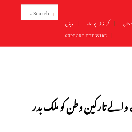

ستان
گراؤنڈ رپورٹ
ویڈیو
SUPPORT THE WIRE
نے والے تارکین وطن کو ملک بدر