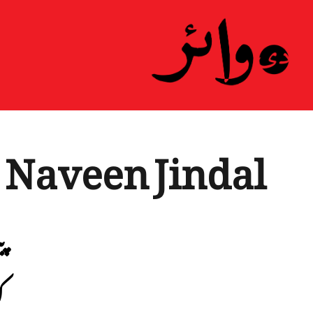
ہ
Naveen Jindal
پ
ک