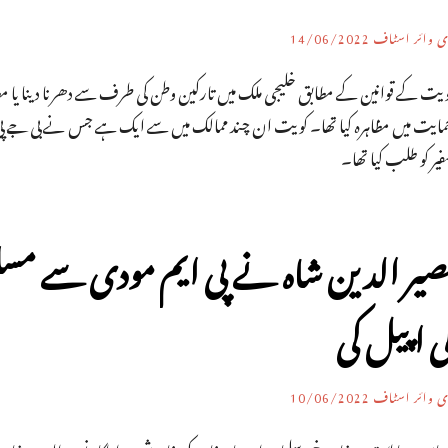
ی وائر اسٹاف
14/06/2022
مایت میں مظاہرہ کیا تھا۔ کویت ان چند ممالک میں سے ایک ہے جس نے بی جے پی ک
یر کو طلب کیا تھا۔
صیر الدین شاہ نے پی ایم مودی سے مس
ی اپیل کی
ی وائر اسٹاف
10/06/2022