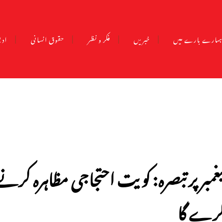
مارے بارے میں
خبریں
فکر و نظر
حقوق انسانی
ادب
یغمبر پر تبصرہ: کویت احتجاجی مظاہرہ کر
رے گا