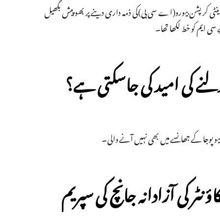
ر اینٹی کرپشن بیورو(اے سی بی)کی ذمہ داری دینے پر بھوپیش بگھیل
نے کی امید کی جاسکتی ہے؟
شیو پوجا کے جھانسے میں بھی نہیں آنے والی۔
ٹر کی آزادانہ جانچ کی سپریم