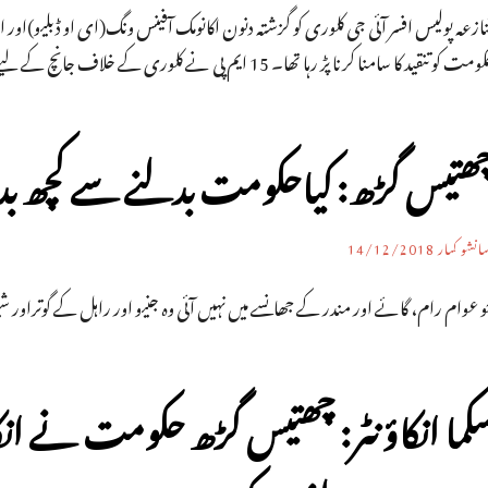
نازعہ پولیس افسر آئی جی کلوری کو گزشتہ دنون اکانومک آفینس ونگ(ای او ڈبلیو)او
مت کو تنقید کا سامنا کرنا پڑ رہا تھا۔ 15 ایم پی نے کلوری کے خلاف جانچ کے لیے سی ایم کو خط لکھا تھا۔
ھتیس گڑھ: کیاحکومت بدلنے سے کچھ بدل
انشو کمار
14/12/2018
 عوام رام، گائے اور مندر کے جھانسے میں نہیں آئی وہ جنیو اور راہل کے گوتراور 
کما انکاؤنٹر: چھتیس گڑھ حکومت نے انکاؤن