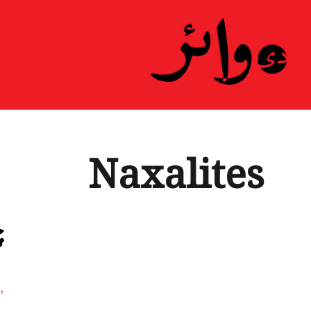
ہ
Naxalites
چ
د