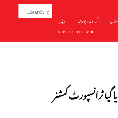

ستان
گراؤنڈ رپورٹ
ویڈیو
SUPPORT THE WIRE
یا گیا ٹرانسپورٹ کمشنر