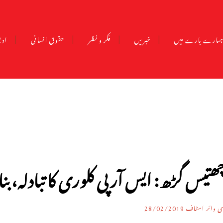
مارے بارے میں
خبریں
فکر و نظر
حقوق انسانی
ادب
ھتیس گڑھ: ایس آر پی کلوری کا تبادلہ، بنا
ی وائر اسٹاف
28/02/2019