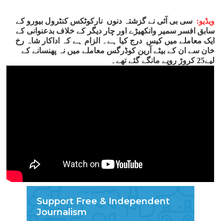
ویڈیو:
سی بی آئی نے گزشتہ دنوں نارکوٹکس کنٹرول بیورو کے
سابق افسر سمیر وانکھیڑے اور چار دیگر کے خلاف بدعنوانی کے
ایک معاملے میں کیس درج کیا ہے۔ الزام ہے کہ اداکار شاہ رخ
خان سے ان کے بیٹے آرین کوڈرگس معاملے میں نہ پھنسانے کے
لیے25 کروڑ روپے مانگے گئے تھے۔
Support Free & Independent
Journalism