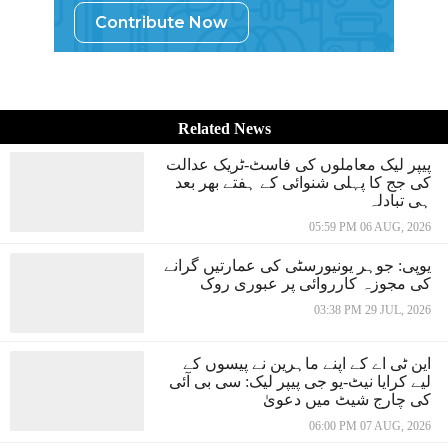
Contribute Now
Related News
پیپر لیک معاملوں کی فاسٹ-ٹریک عدالت
کی جج کا پہلی شنوائی کے ہفتے بھر بعد
ہی تبادلہ
05:59 PM 06 AUG, 2026
یوپی: جوہر یونیورسٹی کی عمارتیں گرانے
کی مجوزہ کارروائی پر عبوری روک
03:38 PM 29 JUL, 2026
این ٹی اے کے اپنے ماہرین نے پیسوں کے
لیے کرایا نیٹ-یو جی پیپر لیک: سی بی آئی
کی چارج شیٹ میں دعویٰ
06:00 PM 07 AUG, 2026