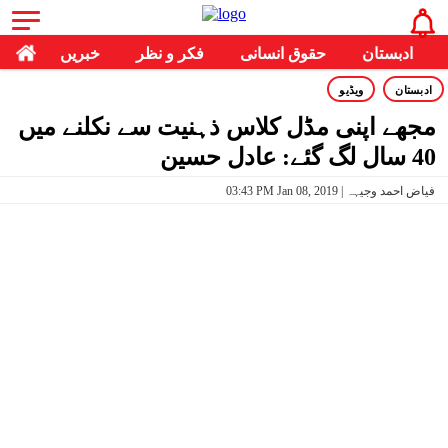
ادبستان
حقوق انسانی
فکر و نظر
خبریں
ادبستان
ویڈیو
مجھے اپنی مڈل کلاس ذہنیت سے نکلنے میں
40 سال لگ گئے: عادل حسین
03:43 PM Jan 08, 2019 | فیاض احمد وجیہہ