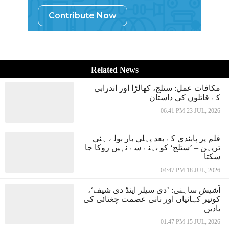
Contribute Now
Related News
مکافات عمل: ستلج، کھالڑا اور اندرابی
کے قاتلوں کی داستان
06:41 PM 23 JUL, 2026
فلم پر پابندی کے بعد پہلی بار بولے ہنی
تریہن – ’ستلج‘ کو بہنے سے نہیں روکا جا
سکتا
04:47 PM 18 JUL, 2026
آشیش ساہنی: ’دی سیلر اینڈ دی شیف‘،
کوئیر کہانیاں اور نانی عصمت چغتائی کی
یادیں
01:47 PM 15 JUL, 2026