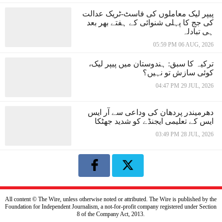
پیپر لیک معاملوں کی فاسٹ-ٹریک عدالت
کی جج کا پہلی شنوائی کے ہفتے بھر بعد
ہی تبادلہ
05:59 PM 06 AUG, 2026
ترکیہ کا سبق: ہندوستان میں پیپر لیک،
کوئی سازش تو نہیں؟
04:47 PM 29 JUL, 2026
دھرمیندر پردھان کی وداعی سے آر ایس
ایس کے تعلیمی ایجنڈے کو شدید جھٹکا
03:49 PM 28 JUL, 2026
All content © The Wire, unless otherwise noted or attributed. The Wire is published by the
Foundation for Independent Journalism, a not-for-profit company registered under Section
8 of the Company Act, 2013.