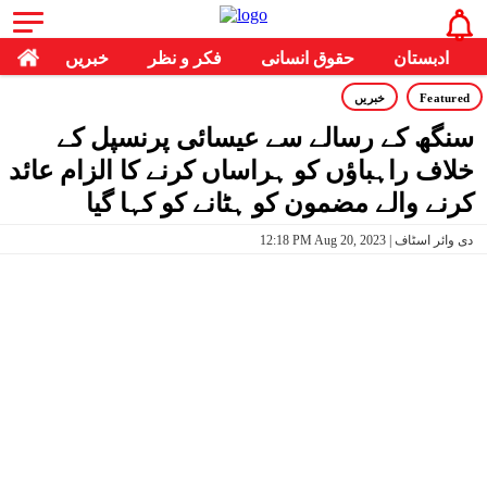
ادبستان
حقوق انسانی
فکر و نظر
خبریں
Featured
خبریں
سنگھ کے رسالے سے عیسائی پرنسپل کے
خلاف راہباؤں کو ہراساں کرنے کا الزام عائد
کرنے والے مضمون کو ہٹانے کو کہا گیا
12:18 PM Aug 20, 2023 | دی وائر اسٹاف