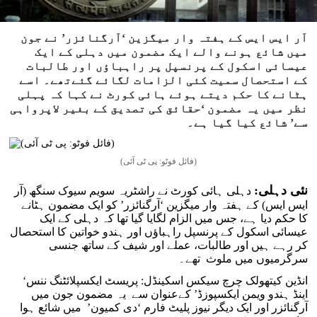
آر ایس ایس کے ہفتہ وار میگزین ‘آرگنائزر’ نے جون
میں شائع ہونے والے ایک مضمون میں دہلی کے ایک
عیسائی اسکول کے پرنسپل پر راہباؤں اور طالبات
کے استحصال سمیت کئی الزامات لگائے گئےتھے۔ اسے
ہٹانے کا حکم دیتے ہوئے ہائی کورٹ نے کہا کہ پہلی
نظر میں یہ مضمون ‘حقائق کی تصدیق کے بغیر لاپرواہی
سے’ شائع کیا گیا ہے۔
(فائل فوٹو: پی ٹی آئی)
نئی دہلی:
دہلی ہائی کورٹ نے راشٹریہ سویم سیوک سنگھ (آر
ایس ایس) کے ہفتہ وار میگزین ‘آرگنائزر’ کو ایک مضمون ہٹانے
کا حکم دیا ہے، جس میں الزام لگایا گیا تھا کہ دہلی کے ایک
عیسائی اسکول کے پرنسپل راہباؤں اور ہندو خواتین کا استحصال
کر رہے ہیں اور طالبات، عملے اور شیف کے ساتھ جنسی
سرگرمیوں میں ملوث تھے۔
‘انڈین کیتھولک چرچ سیکس اسکینڈل: پریسٹ ایکسپلائٹنگ ننس
اینڈ ہندو ویمن ایکسپوزڈ’ کےعنوان سے یہ مضمون جون میں
آرگنائزر اور ایک دیگر نیوز پلیٹ فارم ‘دی کمیون’ میں شائع ہوا