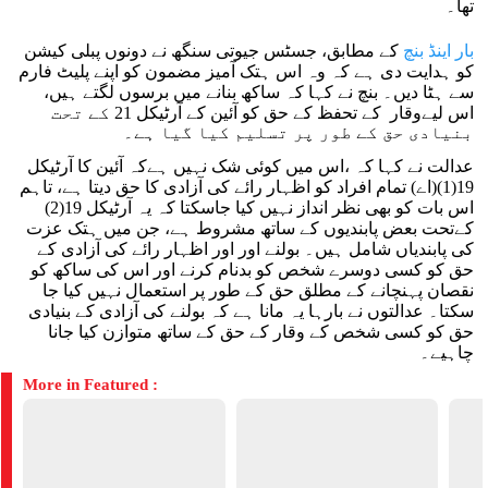
تھا۔
بار اینڈ بنچ
کے مطابق، جسٹس جیوتی سنگھ نے دونوں پبلی کیشن
کو ہدایت دی ہے کہ وہ اس ہتک آمیز مضمون کو اپنے پلیٹ فارم
سے ہٹا دیں۔ بنچ نے کہا کہ ساکھ بنانے میں برسوں لگتے ہیں،
اس لیےوقار کے تحفظ کے حق کو آئین کے آرٹیکل 21 کے تحت
بنیادی حق کے طور پر تسلیم کیا گیا ہے۔
عدالت نے کہا کہ ،اس میں کوئی شک نہیں ہےکہ آئین کا آرٹیکل
19(1)(اے) تمام افراد کو اظہار رائے کی آزادی کا حق دیتا ہے، تاہم
اس بات کو بھی نظر انداز نہیں کیا جاسکتا کہ یہ آرٹیکل 19(2)
کےتحت بعض پابندیوں کے ساتھ مشروط ہے، جن میں ہتک عزت
کی پابندیاں شامل ہیں۔ بولنے اور اور اظہار رائے کی آزادی کے
حق کو کسی دوسرے شخص کو بدنام کرنے اور اس کی ساکھ کو
نقصان پہنچانے کے مطلق حق کے طور پر استعمال نہیں کیا جا
سکتا۔ عدالتوں نے بارہا یہ مانا ہے کہ بولنے کی آزادی کے بنیادی
حق کو کسی شخص کے وقار کے حق کے ساتھ متوازن کیا جانا
چاہیے۔
More in Featured :