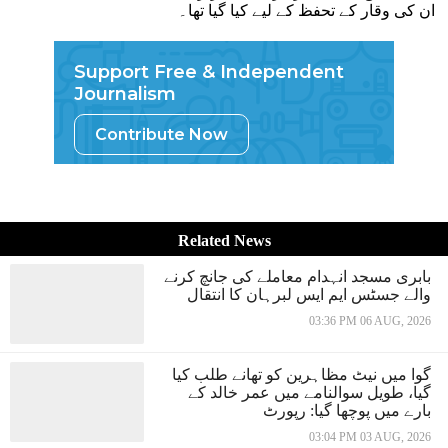
ان کی وقار کے تحفظ کے لیے کیا گیا تھا۔
Support Free & Independent
Journalism
Contribute Now
Related News
بابری مسجد انہدام معاملے کی جانچ کرنے
والے جسٹس ایم ایس لبرہان کا انتقال
03:36 PM 06 AUG, 2026
گوا میں نیٹ مظاہرین کو تھانے طلب کیا
گیا، طویل سوالنامے میں عمر خالد کے
بارے میں پوچھا گیا: رپورٹ
03:04 PM 03 AUG, 2026