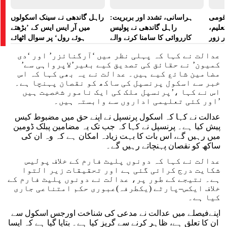
ے قومی
ہراسانی، تشدد اور بربریت:
راہل گاندھی نے سینک اسکولوں
تعلیم،
راہل گاندھی نے پولیس
میں آر ایس ایس کے ’بڑھتے
ر زور
کارروائی کا سامنا کرنے والے
ہوئے رول‘ پر سوال اٹھائے
مظاہرین کے لیے آواز بلند کی
عدالت نے کہا کہ پہلی نظر میں ‘آرگنائزر’ اور ‘دی
کمیون’ نے حقائق کی تصدیق کیے بغیر’لاپرواہی سے’
مضامین شائع کیے ہیں۔ عدالت نے یہ بھی کہا کہ اس
خبر سے اسکول پرنسپل کی ساکھ کو نقصان پہنچا ہے۔
اس نے کہا ،’پرنسپل ملک کی ایک نامور شخصیت ہیں
اور کئی تعلیمی اداروں سے وابستہ ہیں۔’
عدالت نے کہا کہ اسکول پرنسپل نے اپنے حق میں مضبوط کیس
پیش کیا ہے۔ پرنسپل نے کہا کہ جب تک یہ مضامین پبلک ڈومین
میں رہیں گے، اس بات کا بہت زیادہ امکان ہے کہ وہ ان کی
ساکھ کو نقصان پہنچاتے رہیں گے۔
عدالت نے کہا کہ دونوں پلیٹ فارم کے خلاف پولیس
شکایت درج کرائی گئی ہے اور تحقیقات زیر التوا
ہے۔ نتیجے کے طور پر، عدالت نے دونوں پلیٹ فارم کے
خلاف ایکس–پارٹے (یکطرفہ)عبوری حکم امتناعی جاری
کیا ہے۔
اپنےفیصلے میں عدالت نے مدعی کی شناخت اورجس اسکول سے
ان کا تعلق ہے، ظاہر کرنے سے گریز کیا ہے۔ بتایا گیا ہے کہ ایسا