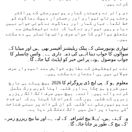
کرتے ہیں۔
دی وائر نے وجیندر کمار، یونیورسٹی کے پراکٹر
وجئے پرتاپ تیواری اور رجسٹرار دیپک بھاگوت کو
خط لکھا۔ جہاں کمار اور بھاگوت نے کوئی جواب نہیں
دیا، وہیں تیواری نے کہا کہ نئے نوٹیفکیشن سے
متعلق سوالوں کا جواب صرف وائس چانسلر ہی دے سکتے
ہیں۔
تیواری یونیورسٹی کے پبلک ریلیشنز آفیسر بھی ہیں اور میڈیا کے
سوالوں کا جواب دینا انہی کی ذمہ داری ہے۔ وائس چانسلر کا
جواب موصول ہونے پر اس خبر کو اپڈیٹ کیا جائے گا۔
نئے نوٹیفکیشن کے مطابق، خواہش مند امیدوار صرف
جولائی میں ہی امتحان دے سکتے ہیں۔
معلوم ہو کہ پی ایچ ڈی پروگرام کا 2026 بیچ پہلے ہی مارچ
میں شروع ہو چکا ہے اور طلبہ اپنا کورس ورک مکمل
کرنے والے ہیں۔ آئندہ بیچ میں صرف الگ الگ ریزرو
زمروں کے طلبہ ہوں گے۔ کھرات کا کہنا ہے کہ اس قدم
سے یونیورسٹی نے ’طلبہ کو ان کی ذات پر مبنی شناخت
کی بنیاد پر اصل میں الگ تھلگ کر دیا ہے۔‘
وہ کہتے ہیں، ’پہلا بیچ اشرافیہ کے لیے ہے اور نیا بیچ ریزرو زمرے
کے بیچ کے طور پر جانا جائے گا۔‘