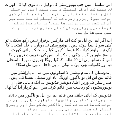
اس سلسلے میں جب یونیورسٹی کے وکیل نے دعویٰ کیا کہ کھرات
50 فیصد کٹ آف کی کیٹیگری میں نہیں آتے، تو جسٹس
انل پانسارے نے کہا، ’یہ فیصلہ کرنے والے آپ کون
ہوتے ہیں؟ ریزرو زمرے کے طالبعلم کے معاملے میں
آپ کو کچھ نرمی برتنی چاہیے۔‘ یہ بات عدالت کے
فیصلے میں یونیورسٹی کے لیے جاری کردہ ہدایات
میں بھی شامل ہے۔
اب اگر ایم این ایل یو کٹ آف مارکس برقرار نہیں رکھ سکتی، تو
کئی سوال پیدا ہوتے ہیں۔ یونیورسٹی نے دوبارہ داخلہ امتحان کا
ایک نیا راؤنڈ کرانے کا فیصلہ کیوں کیا ہے، جبکہ ہائی کورٹ
واضح طور پر کہہ چکی ہے کہ اب اس کی ضرورت نہیں ہے؟
اس کے ساتھ ہی ان 20 طلبہ کا کیا ہوگا جنہوں نے پہلے امتحان
دیا اور کامیاب بھی ہوئے، لیکن انہیں داخلہ نہیں مل سکا؟
ہندوستان کے تمام نیشنل لا اسکولوں میں سے مہاراشٹر میں
قائم تین این ایل یو-ناگپور، اورنگ آباد اور ممبئی-نسبتاً نئے ہیں۔
مہاراشٹر کے وزیر اعلیٰ دیویندر فڈنویس نے ایک دہائی قبل ان
یونیورسٹیوں کو ریاست میں قائم کرنے میں اہم کردار ادا کیا تھا۔
فڈنویس کے آبائی حلقے میں قائم ایم این ایل یو ناگپور میں 2015
سے وجیندر کمار ہی وائس چانسلر (وی سی) ہیں۔ وی سی
ہونے کے ساتھ ساتھ کمار ڈاکٹریٹ کونسل اور ریسرچ
کمیٹی کے چیئرمین بھی ہیں اور پی ایچ ڈی
امیدواروں کے انتخاب میں براہ راست کردار ادا