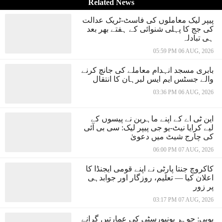
Related News
پیپر لیک معاملوں کی فاسٹ-ٹریک عدالت
کی جج کا پہلی شنوائی کے ہفتے بھر بعد
ہی تبادلہ
05:59 PM 06 AUG, 2026
بابری مسجد انہدام معاملے کی جانچ کرنے
والے جسٹس ایم ایس لبرہان کا انتقال
03:36 PM 06 AUG, 2026
این ٹی اے کے اپنے ماہرین نے پیسوں کے
لیے کرایا نیٹ-یو جی پیپر لیک: سی بی آئی
کی چارج شیٹ میں دعویٰ
06:00 PM 07 AUG, 2026
کاکروچ جنتا پارٹی نے اپنے قومی ایجنڈا کا
اعلان کیا — تعلیم، روزگار اور جوابدہی
پر زور
03:17 PM 07 AUG, 2026
یوپی: جوہر یونیورسٹی کی عمارتیں گرانے