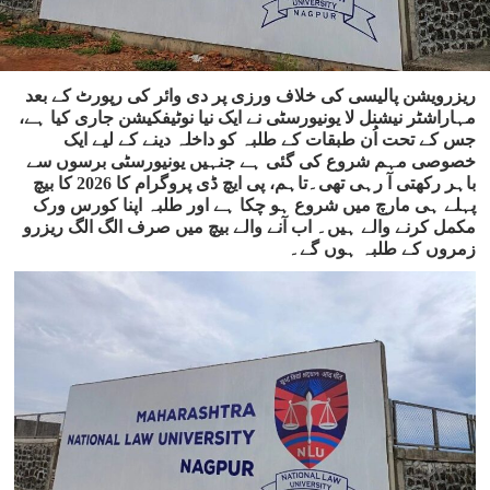
ریزرویشن پالیسی کی خلاف ورزی پر دی وائر کی رپورٹ کے بعد
مہاراشٹر نیشنل لا یونیورسٹی نے ایک نیا نوٹیفکیشن جاری کیا ہے،
جس کے تحت اُن طبقات کے طلبہ کو داخلہ دینے کے لیے ایک
خصوصی مہم شروع کی گئی ہے جنہیں یونیورسٹی برسوں سے
باہر رکھتی آ رہی تھی۔تاہم، پی ایچ ڈی پروگرام کا 2026 کا بیچ
پہلے ہی مارچ میں شروع ہو چکا ہے اور طلبہ اپنا کورس ورک
مکمل کرنے والے ہیں۔ اب آنے والے بیچ میں صرف الگ الگ ریزرو
زمروں کے طلبہ ہوں گے۔