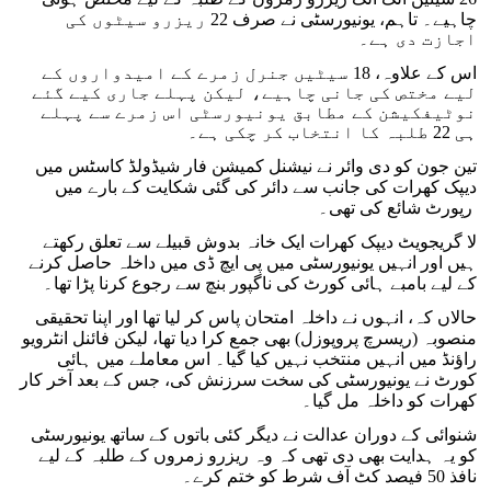
چاہیے۔ تاہم، یونیورسٹی نے صرف 22 ریزرو سیٹوں کی
اجازت دی ہے۔
اس کے علاوہ، 18 سیٹیں جنرل زمرے کے امیدواروں کے
لیے مختص کی جانی چاہیے، لیکن پہلے جاری کیے گئے
نوٹیفکیشن کے مطابق یونیورسٹی اس زمرے سے پہلے
ہی 22 طلبہ کا انتخاب کر چکی ہے۔
تین جون کو دی وائر نے نیشنل کمیشن فار شیڈولڈ کاسٹس میں
دیپک کھرات کی جانب سے دائر کی گئی شکایت کے بارے میں
رپورٹ شائع کی تھی۔
لا گریجویٹ دیپک کھرات ایک خانہ بدوش قبیلے سے تعلق رکھتے
ہیں اور انہیں یونیورسٹی میں پی ایچ ڈی میں داخلہ حاصل کرنے
کے لیے بامبے ہائی کورٹ کی ناگپور بنچ سے رجوع کرنا پڑا تھا۔
حالاں کہ، انہوں نے داخلہ امتحان پاس کر لیا تھا اور اپنا تحقیقی
منصوبہ (ریسرچ پروپوزل) بھی جمع کرا دیا تھا، لیکن فائنل انٹرویو
راؤنڈ میں انہیں منتخب نہیں کیا گیا۔ اس معاملے میں ہائی
کورٹ نے یونیورسٹی کی سخت سرزنش کی، جس کے بعد آخر کار
کھرات کو داخلہ مل گیا۔
شنوائی کے دوران عدالت نے دیگر کئی باتوں کے ساتھ یونیورسٹی
کو یہ ہدایت بھی دی تھی کہ وہ ریزرو زمروں کے طلبہ کے لیے
نافذ 50 فیصد کٹ آف شرط کو ختم کرے۔