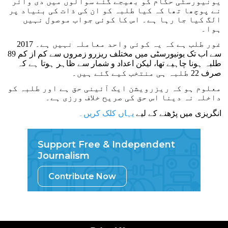
یونیورسٹی حکام کو بھیجے گئے سوالوں میں دی وائر
نے پوچھا تھا کہ کیا طلبہ کو ان کی ذات کی بنیاد پر
الگ کیا جا رہا ہے۔ اس کا کوئی جواب موصول نہیں
ہوا۔
غور طلب ہے کہ یہ کوئی واحد معاملہ نہیں ہے۔ 2017
سے اب تک یونیورسٹی میں مختلف ریزرو زمروں سے کم از کم 89
طلبہ ہونا چاہیے تھا، لیکن اعداد و شمار سے ظاہر ہوتا ہے کہ
صرف 22 طلبہ ہی منتخب کیے گئے ہیں۔
معلوم ہو کہ ریزرویشن ایک آئینی حق ہے اور طلبہ کو
داخلہ نہ دینا اس حق کی صریح خلاف ورزی ہے۔
انگریزی میں پڑھنے کے لیے
یہاں کلک کریں۔
Support Free & Independent
Journalism
Contribute Now