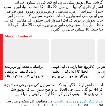
گزشتہ سال یونیورسٹی نے پی ایچ ڈی کی 35 سیٹوں کے لیے
اشتہار جاری کیا تھا۔ ان میں 22 طلبہ کا انتخاب ہوا، اور یہ سب
جنرل (اشرافیہ) زمرے سےتھے۔ وہیں،ریزرو زمروں میں صرف
تین او بی سی امیدواروں (سات محفوظ سیٹوں کے مقابلے ) اور
خانہ بدوش برادری کے ایک امیدوار (تین سیٹوں کے مقابلے ) کو ہی
داخلہ مل پایا۔ مجموعی طور پر یونیورسٹی نے 25 طلبہ کو داخلہ
دیا جبکہ 10 سیٹیں خالی رہ گئیں۔
More in Featured :
تر پر
کاکروچ جنتا پارٹی نے اپنے قومی
ہراسانی، تشدد اور بربریت:
راں پر
ایجنڈا کا اعلان کیا — تعلیم،
راہل گاندھی نے پولیس
کان نے
روزگار اور جوابدہی پر زور
کارروائی کا سامنا کرنے والے
 لگایا
مظاہرین کے لیے آواز بلند کی
اب نئے اشتہار کے لاگو ہونےکے بعد سیٹوں کی مجموعی تعداد بڑھ
کر 44 ہو گئی ہے۔ فی الحال یہ واضح نہیں ہے کہ یونیورسٹی
خالی پڑی 10 سیٹوں کو پُر کرنے کا ارادہ رکھتی ہے یا نہیں۔
مہاراشٹر کی ریزرویشن پالیسی
کے مطابق، کل سیٹوں میں سے
26 سیٹیں الگ الگ ریزرو زمروں کے طلبہ کے لیے مختص ہونی