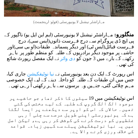
مہاراشٹر نیشنل لا یونیورسٹی (فوٹو: ارینجمنٹ)
منگلورو:
مہاراشٹر نیشنل لا یونیورسٹی (ایم این ایل یو) ناگپور کے
پی ایچ ڈی پروگرام سے درج فہرست ذاتوں(ایس سی)، درج
فہرست قبائل(ایس ٹی) اور دیگر پسماندہ طبقات(او بی سی)اور
حاشیے پر موجود دیگر برادریوں کے طلبہ کو منظم طور پر باہر
رکھنے کے بارے میں 3 جون کو
دی وائر
نے ایک مفصل رپورٹ شائع
کی تھی۔
اس رپورٹ کے ایک دن بعد یونیورسٹی نے
نیا نوٹیفکیشن
جاری کیا،
جس میں ان طبقات کے طلبہ کو داخلہ دینے کے لیے ایک خصوصی
مہم چلائی گئی، جنہیں وہ برسوں سے باہر رکھتی آ رہی تھی۔
اس نوٹیفکیشن میں 19 سیٹوں کا ذکر تھا، جو حاشیے پر
موجود الگ الگ گروپ کے طلبہ کے لیے مختص کی گئی
تھیں۔ حالاں کہ اس کو اوپر سے دیکھنے پر ایسا لگتا
ہے کہ یونیورسٹی اپنی طویل عرصے سے چلی آ رہی
غلطیوں کو درست کرنے کی کوشش کر رہی ہے، لیکن اصل
میں یہ نیا نوٹیفکیشن پہلے سے کہیں زیادہ قواعد
کی خلاف ورزی کرنے والا ہے۔