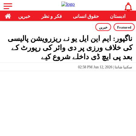
ادبستان
حقوق انسانی
فکر و نظر
خبریں
Featured
خبریں
ناگپور: ایم این ایل یو نے ریزرویشن پالیسی
کی خلاف ورزی پر دی وائر کی رپورٹ کے
بعد پی ایچ ڈی داخلے شروع کیے
02:58 PM Jun 12, 2026 | سکنیا شانتا