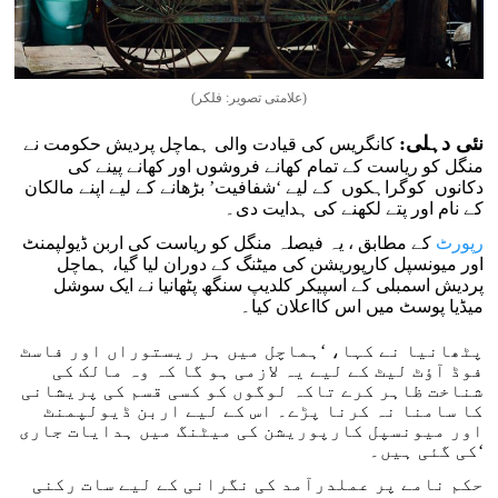
(علامتی تصویر: فلکر)
نئی دہلی:
کانگریس کی قیادت والی ہماچل پردیش حکومت نے
منگل کو ریاست کے تمام کھانے فروشوں اور کھانے پینے کی
دکانوں کوگراہکوں کے لیے ‘شفافیت’ بڑھانے کے لیے اپنے مالکان
کے نام اور پتے لکھنے کی ہدایت دی۔
رپورٹ
کے مطابق ، یہ فیصلہ منگل کو ریاست کی اربن ڈیولپمنٹ
اور میونسپل کارپوریشن کی میٹنگ کے دوران لیا گیا، ہماچل
پردیش اسمبلی کے اسپیکر کلدیپ سنگھ پٹھانیا نے ایک سوشل
میڈیا پوسٹ میں اس کااعلان کیا۔
پٹھانیا نے کہا، ‘ہماچل میں ہر ریستوراں اور فاسٹ
فوڈ آؤٹ لیٹ کے لیے یہ لازمی ہو گا کہ وہ مالک کی
شناخت ظاہر کرے تاکہ لوگوں کو کسی قسم کی پریشانی
کا سامنا نہ کرنا پڑے۔ اس کے لیے اربن ڈیولپمنٹ
اور میونسپل کارپوریشن کی میٹنگ میں ہدایات جاری
کی گئی ہیں۔‘
حکم نامے پر عملدرآمد کی نگرانی کے لیے سات رکنی