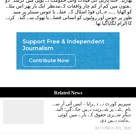
بھارتیہ جنتا پارٹی کی قیادت والی حکومت نے یوپی میں گزشتہ دو
ہفتوں میں کم از کم چار واقعات کےمدنظر ایک بار پھر اس مئلے
کو اٹھایا ہے، جہاں فوڈ اسٹال کے عملے یا جوس سینٹر پر مبینہ
طور پر جوس اور روٹیوں کو انسانی فضلے یا تھوک سے گندہ کرنے
کا الزام لگایاگیا تھا۔
Support Free & Independent
Journalism
Contribute Now
Related News
سپریم کورٹ نے دہرایا – ایس آئی آر سے
نام ہٹنے پر شہریت نہیں جائےگی؛ البتہ
دیگر شہری حقوق کے بارے میں کوئی
ہدایت نہیں دی
02:15 PM 21 JUL, 2026