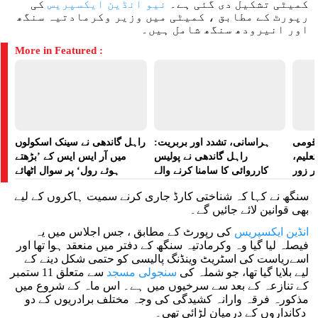
کمیٹی تشکیل دی گئی ہے۔
نیو انڈین ایکسپریس
کی
رپورٹ کے مطابق ، کمیٹی میں وزیر وکرمادتیہ سنگھ
اور انیرودھ سنگھ شامل ہیں۔
More in Featured :
ے قومی
ہراسانی، تشدد اور بربریت:
راہل گاندھی نے سینک اسکولوں
تعلیم،
راہل گاندھی نے پولیس
میں آر ایس ایس کے ’بڑھتے
ر زور
کارروائی کا سامنا کرنے والے
ہوئے رول‘ پر سوال اٹھائے
مظاہرین کے لیے آواز بلند کی
سنگھ نے کہا کہ شناختی کارڈ جاری کرنے سمیت ہاکروں کے لیے
بھی قوانین لائے جائیں گے۔
انڈین ایکسپریس
کی رپورٹ کے مطابق ، جس اجلاس میں یہ
فیصلہ لیا گیا وہ وکرمادتیہ سنگھ کے دفتر میں منعقد ہوا تھا اور
اسےریاست کی اسٹریٹ وینڈنگ پالیسی کو حتمی شکل دینے کے
لیے بلایا گیا تھا، جو شملہ کی
سنجولی مسجد
سے متعلق 11 ستمبر
کے تنازعہ کے بعد سے سرخیوں میں ہے۔ اس ماہ کے شروع میں
مذکورہ فرقہ وارانہ کشیدگی کی وجہ مختلف برادریوں کے دو
دکانداروں کے درمیان لڑائی تھی۔