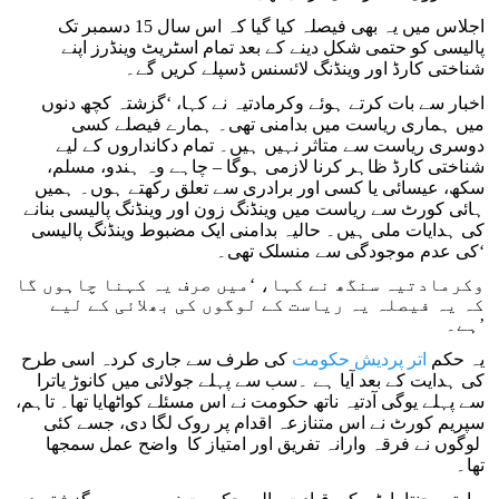
اجلاس میں یہ بھی فیصلہ کیا گیا کہ اس سال 15 دسمبر تک
پالیسی کو حتمی شکل دینے کے بعد تمام اسٹریٹ وینڈرز اپنے
شناختی کارڈ اور وینڈنگ لائسنس ڈسپلے کریں گے۔
اخبار سے بات کرتے ہوئے وکرمادتیہ نے کہا، ‘گزشتہ کچھ دنوں
میں ہماری ریاست میں بدامنی تھی۔ ہمارے فیصلے کسی
دوسری ریاست سے متاثر نہیں ہیں۔ تمام دکانداروں کے لیے
شناختی کارڈ ظاہر کرنا لازمی ہوگا – چاہے وہ ہندو، مسلم،
سکھ، عیسائی یا کسی اور برادری سے تعلق رکھتے ہوں۔ ہمیں
ہائی کورٹ سے ریاست میں وینڈنگ زون اور وینڈنگ پالیسی بنانے
کی ہدایات ملی ہیں۔ حالیہ بدامنی ایک مضبوط وینڈنگ پالیسی
کی عدم موجودگی سے منسلک تھی۔‘
وکرمادتیہ سنگھ نے کہا، ‘میں صرف یہ کہنا چاہوں گا
کہ یہ فیصلہ یہ ریاست کے لوگوں کی بھلائی کے لیے
ہے۔’
یہ حکم
اتر پردیش حکومت
کی طرف سے جاری کردہ اسی طرح
کی ہدایت کے بعد آیا ہے ۔سب سے پہلے جولائی میں کانوڑ یاترا
سے پہلے یوگی آدتیہ ناتھ حکومت نے اس مسئلے کواٹھایا تھا۔ تاہم،
سپریم کورٹ نے اس متنازعہ اقدام پر روک لگا دی، جسے کئی
لوگوں نے فرقہ وارانہ تفریق اور امتیاز کا واضح عمل سمجھا
تھا۔