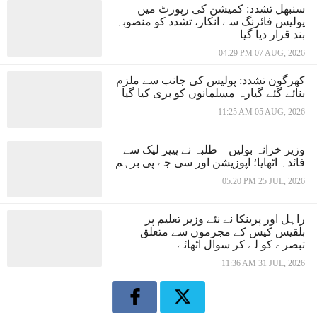
سنبھل تشدد: کمیشن کی رپورٹ میں
پولیس فائرنگ سے انکار، تشدد کو منصوبہ
بند قرار دیا گیا
04:29 PM 07 AUG, 2026
کھرگون تشدد: پولیس کی جانب سے ملزم
بنائے گئے گیارہ مسلمانوں کو بری کیا گیا
11:25 AM 05 AUG, 2026
وزیر خزانہ بولیں – طلبہ نے پیپر لیک سے
فائدہ اٹھایا؛ اپوزیشن اور سی جے پی برہم
05:20 PM 25 JUL, 2026
راہل اور پرینکا نے نئے وزیر تعلیم پر
بلقیس کیس کے مجرموں سے متعلق
تبصرے کو لے کر سوال اٹھائے
11:36 AM 31 JUL, 2026