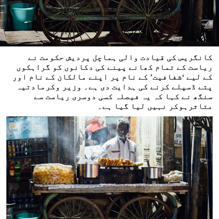
کانگریس کی قیادت والی ہماچل پردیش حکومت نے
ریاست کے تمام کھانے پینے کی دکانوں کو گراہکوں
کے لیے ‘شفافیت’ کے نام پر اپنے مالکان کے نام اور
پتے ڈسپلے کرنے کی ہدایت دی ہے۔ وزیر وکرمادتیہ
سنگھ نے کہا کہ یہ فیصلہ کسی دوسری ریاست سے
متاثرہوکر نہیں لیا گیا ہے۔