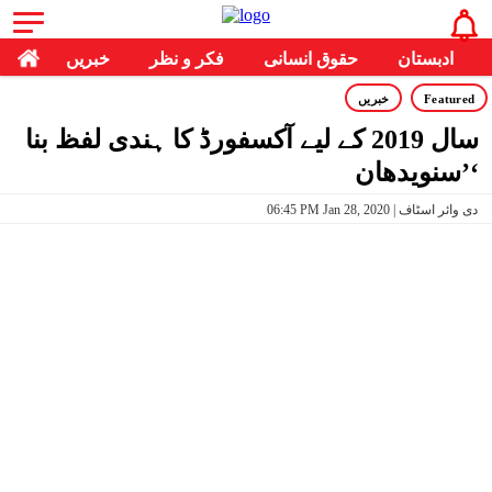
ادبستان
حقوق انسانی
فکر و نظر
خبریں
Featured
خبریں
سال 2019 کے لیے آکسفورڈ کا ہندی لفظ بنا
’سنویدھان‘
06:45 PM Jan 28, 2020 | دی وائر اسٹاف