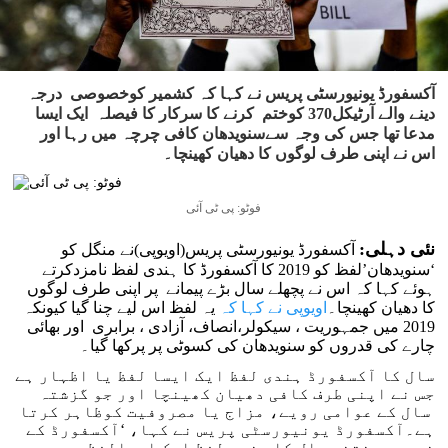
آکسفورڈ یونیورسٹی پریس نے کہا کہ کشمیر کوخصوصی درجہ
دینے والے آرٹیکل370 کوختم کرنے کا سرکار کا فیصلہ ایک ایسا
مدعا تھا جس کی وجہ سےسنویدھان کافی چرچہ میں رہا اور
اس نے اپنی طرف لوگوں کا دھیان کھینچا۔
فوٹو: پی ٹی آئی
نئی دہلی:
آکسفورڈ یونیورسٹی پریس(اویوپی)نے منگل کو
‘سنویدھان’لفظ کو 2019 کا آکسفورڈ کا ہندی لفظ نامزدکرتے
ہوئے کہا کہ اس نے پچھلے سال بڑے پیمانے پر اپنی طرف لوگوں
کا دھیان کھینچا۔
اویوپی نے کہا کہ
یہ لفظ اس لیے چنا گیا کیونکہ
2019 میں جمہوریت ، سیکولر،انصاف، آزادی ، برابری اور بھائی
چارے کی قدروں کو سنویدھان کی کسوٹی پر پرکھا گیا۔
سال کا آکسفورڈ ہندی لفظ ایک ایسا لفظ یا اظہار ہے
جس نے اپنی طرف کافی دھیان کھینچا اور جو گزشتہ
سال کے عوامی رویے، مزاج یا مصروفیت کوظاہر کرتا
ہے۔آکسفورڈ یونیورسٹی پریس نے کہا، ‘آکسفورڈ کے
ذریعے منتخب سال کا ہندی لفظ ایک ایسالفظ ہے جو