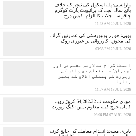
وارانسی: پلے اسکول کی ٹیچر کے خلاف
پانچ سالہ بچے کے پرائیویٹ پارٹ کوگرم
چاقو سے جلانے کا الزام، کیس درج
11:48 AM 29 JUL, 2026
یوپی: جوہر یونیورسٹی کی عمارتیں گرانے
کی مجوزہ کارروائی پر عبوری روک
03:38 PM 29 JUL, 2026
انسٹاگرام نے لارنس بشنوئی اور
’چوہان‘ سے متعلق دی وائر کی
رپورٹ کو پیشگی اطلاع کے بغیر
ہٹایا
11:57 AM 18 JUL, 2026
مودی حکومت نے 54,282.32 کروڑ روپے
کہاں خرچ کیے، معلوم نہیں: کیگ رپورٹ
06:00 PM 07 AUG, 2026
بابری مسجد انہدام معاملے کی جانچ کرنے