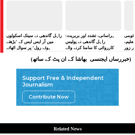
ے قومی
ہراسانی، تشدد اور بربریت:
راہل گاندھی نے سینک اسکولوں
تعلیم،
راہل گاندھی نے پولیس
میں آر ایس ایس کے ’بڑھتے
ر زور
کارروائی کا سامنا کرنے والے
ہوئے رول‘ پر سوال اٹھائے
مظاہرین کے لیے آواز بلند کی
(خبررساں ایجنسی بھاشا کے ان پٹ کے ساتھ)
Support Free & Independent
Journalism
Contribute Now
Related News