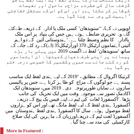
گزشتہ سال کی فطرت، مزاج، ماحول اور نفیسات
کوظاہر کر سکتا ہے، اور اس کو اس کے مستقل ثقافتی
اہمیت کی وجہ سے چنا گیا ہے۔’
اویوپی نے کہا، ‘‘سنویدھان’ کسی ملک یا ادارہ کے ذریعے طےکئے
گئے وہ تحریری ضابطے ہوتے ہیں جس کی بنیاد پر اس ملک
یاادارہ کا نظم وضبط چلتا ہے۔’ہندوستانی آئین کے دو اہم
آئینی اہتماموں آرٹیکل 370 اورآرٹیکل35 (اے)کے رد کئے جانے کے
ساتھ ‘سنویدھان’ لفظ نے اگست 2019 میں پہلی بار بڑے
پیمانے پر اپنی طرف دھیان کھینچا۔ ان اہتماموں
کو رد کئے جانے سے جموں وکشمیر کا خصوصی درجہ ختم
ہو گیا ہے۔
کرتیکا اگروال کے مطابق ، ‘2019 کے لیے ہندی لفظ ایک مناسب
پسند ہے جو لوگوں کے مزاج کو ظاہر کرتا ہے، جس پر پالیسی
سازوں نے نمایاں طورپرتوجہ دی۔ 2019 میں، سنویدھان ایک
اکادمک تصور سے موجودہ وقت میں ایک تحریک کی جانب
بڑھا۔’آکسفورڈ لغات کی ٹیم نے اپنے فیس بک پیج کے ذریعے
آکسفورڈ ہندی لفظ کے لیے لفظ مانگے تھے اور اس کو ہزاروں
لفظ موصول ہوئے۔ سال کا آکسفورڈ ہندی لفظ ہندوستان میں
آکسفورڈ لغت ٹیم کے ذریعےاورزبان کے ماہرین کی ایک صلاح
کارکمیٹی کی مدد سے چنا گیا۔
More in Featured :