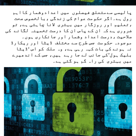
پالیسی سےمتعلق فیصلوں میں اعدادوشمار کااہم
رول ہے۔اگر حکومت عوام کی زندگی ،بالخصوص صحت
،تعلیم اور روزگار میں بہتری لانا چاہتی ہے، تو
ضروری ہے کہ ان کے پاس ان کا درست تخمینہ لگانے کی
صلاحیت ،درست اعداد وشمار اور جانکاری ہوں۔
موجودہ حکومت جس طرح سے مختلف ڈیٹا اور ریکارڈ
نہ ہونے کی بات کہہ رہی ہے، وہ ملک کو اس ‘ڈیٹا
بلیک ہول’کی جانب لے جا رہے ہیں، جس کے اندھیرے
میں بہتری کی راہ گم ہو گئی ہے۔