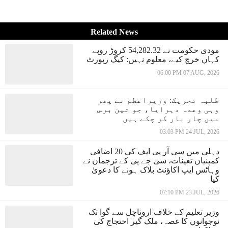
Related News
مودی حکومت نے 54,282.32 کروڑ روپے
کہاں خرچ کیے، معلوم نہیں: کیگ رپورٹ
06:00 PM 07 AUG, 2026
طلبہ تحریک: وزیراعظم نے پھر
وہی وعدہ دہرایا، جو تین برس
میں چار بار کر چکے ہیں
03:03 PM 24 JUL, 2026
دہلی میں سی آر پی ایف کی 20 اضافی
کمپنیاں تعینات، سی جے پی کے ترجمان نے
وہاٹس ایپ اکاؤنٹ بلاک ہونے کا دعویٰ
کیا
07:10 PM 23 JUL, 2026
وزیر تعلیم کے خلاف اروناچل سے گوا تک
نوجوانوں کا غصہ، ملک گیر احتجاج کی