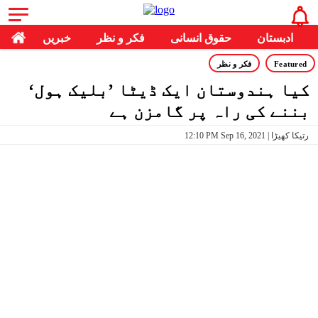
ادبستان
حقوق انسانی
فکر و نظر
خبریں
Featured
فکر و نظر
کیا ہندوستان ایک ڈیٹا ’بلیک ہول‘
بننے کی راہ پر گامزن ہے
12:10 PM Sep 16, 2021 | رتیکا کھیڑا