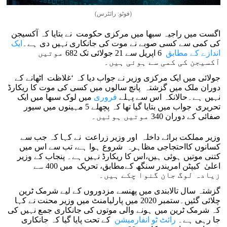
(فوٹو: رائٹرس)
اگست میں راجیہ سبھا میں مرکزی حکومت نے بتایا کہ آکسیجن
کی کمی سے کسی صوبے نے موت کی جانکاری نہیں دی ہے۔
ایک
اندازے کے مطابق
6 اپریل سے 21 جولائی تک 682 موتیں
آکسیجن کی کمی سے ہوئی ہیں۔
جولائی میں ایک مرکزی وزیر نے جواب دیا کہ ‘غلاظت اٹھانے کے
دوران ملک میں گزشتہ پانچ سالوں میں کسی کی موت کا ریکارڈ
نہیں ہے۔حالانکہ اس سے پہلے
فروری
میں لوک سبھا میں ایک
تحریری جواب میں بتایا گیا تھا کہ پچھلے 5 مہینوں میں سیور
صفائی کے دوران 340 موتیں ہوئیں۔
وزیر مملکت برائے داخلہ اور وزیر زراعت نے کہا کہ جب سے
کسانوں کااحتجاجی مظاہرہ شروع ہوا ہے، تب سے اس میں
کتنی موتیں ہوئی ہیں،اس کا ریکارڈ نہیں ہے۔ پنجاب کے وزیر
اعلیٰ کیپٹن امریندر سنگھ کےمطابق، تحریک میں 400 سے
زیادہ لوگ جان گنوا چکے ہیں۔
گزشتہ سال تالابندی میں پھنسے مزدوروں کے لیے شرمک ٹرین
چلائی گئیں۔ستمبر 2020 میں پارلیامنٹ میں وزیر محنت نے کہا
کہ شرمک ٹرین میں ہونے والی موتوں کی جانکاری جمع نہیں کی
جا رہی ہے۔
رائٹ ٹو انفارمیشن
کے تحت پایا گیا کہ جانکاری