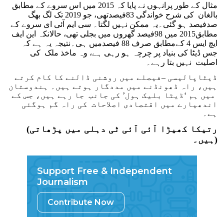
مثال کے طور پرانہوں نے پایا کہ 2015 میں اس سروے کے مطابق
بالغان کی شرح خواندگی 83فیصدتھی، جو 2019 تک لگ بھگ
صدفیصد ہو گئی۔یہ ممکن نہیں لگتا۔ سی ایم آئی ای سروے کے
مطابق2015 میں 98فیصد گھروں میں بجلی تھی، حالانکہ این ایف
ایچ ایس 4 کےمطابق صرف 88 فیصدمیں ہی۔نتیجہ یہ ہے کہ
جس ڈیٹا کی بنیاد پر چرچہ ہو رہی ہے، وہ ماخذ ملک کی
اصلیت نہیں بتا رہے۔
ڈیٹاپالیسی –فیصلے میں روشنی ڈالنے کا کام کرتے
ہیں، راہ ڈھونڈنے میں مددگار ہوتے ہیں۔ ہندوستان
میں ہم ‘ڈیٹا بلیک ہول’ کی جانب جا رہے ہیں، جس کے
اندھیارے میں اقتصادی اصلاحات کی راہ گم ہوگئی
ہے۔
(رتیکا کھیڑا آئی آئی ٹی دہلی میں پڑھاتی
ہیں۔)
Support Free & Independent
Journalism
Contribute Now