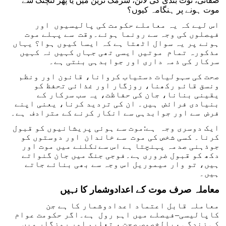
صفائی، نوٹ بندی کی لائن، شرمک ٹرین میں یا پھر لنچنگ سے
موت ہونے پر ہنگامہ کیوں؟
اس لیے کہ یہ معاملے حکومت کی پالیسیوں اور
فیصلوں کی وجہ سے رونما ہوئے۔وقت سے پہلے موت
ہونے پر یہ سوال اٹھتا ہے کہ ایسا کیوں ہوا؟ یہاں
مذکورہ تمام موتیں ایسی تھی جہاں کہیں نہ کہیں
سرکار کی ذمہ داری اور جوابدہی بنتی ہے۔
صحت کی سہولیات دستیاب کروانا، قانون اور ونظم
ونسق قائم رکھنا، روزگار اور غذائی تحفظ کو
یقینی بنانا، جان کی حفاظت، یہ سب سرکار کے
بنیادی فرائض ہیں۔ ان کی تردید کرنا، یعنی اپنے
فرض سے اور جوابدہی سے انکار کرنے کے مترادف ہے۔
ایک دوسری وجہ ہے:موت سے ہوئی پریشانیوں کو قبول
کرنا۔ کسی شخص کی موت سے خاندان اور دوستوں کو
جوذہنی صدمہ پہنچتا ہے اس سےنکلنے میں موت اور
دکھ کو قبول ضروری ہے۔فوجی جنگ میں جان گنواتے
ہیں، تو وار میموریل اس وجہ سے بھی بنائے جاتے
ہیں۔
معاملہ صرف موت کے اعدادوشمار کا نہیں
معاملہ قابل اعتماد اعدادوشمار کا ہے جن
کاپالیسی–فیصلے میں اہم رول ہے۔اگر حکومت عوام
کی زندگی ،بالخصوص صحت ، تعلیم اور روزگار میں