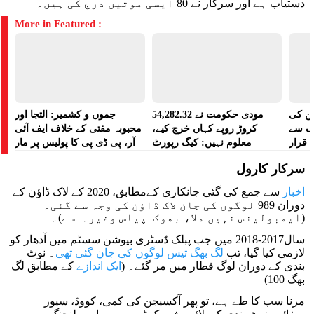
دستیاب ہے اور سرکار نے 80 ایسی موتیں درج کی ہیں۔
More in Featured :
شن کی
مودی حکومت نے 54,282.32
جموں و کشمیر: التجا اور
نگ سے
کروڑ روپے کہاں خرچ کیے،
محبوبہ مفتی کے خلاف ایف آئی
د قرار
معلوم نہیں: کیگ رپورٹ
آر، پی ڈی پی کا پولیس پر مار
دیا گیا
پیٹ کا الزام
سرکار کارول
اخبار
سے جمع کی گئی جانکاری کےمطابق، 2020 کے لاک ڈاؤن کے
دوران 989 لوگوں کی جان لاک ڈاؤن کی وجہ سے گئی۔
(ایمبولینس نہیں ملا، بھوک–پیاس وغیرہ سے)۔
سال2017-2018 میں جب پبلک ڈسٹری بیوشن سسٹم میں آدھار کو
لازمی کیا گیا، تب
لگ بھگ تیس لوگوں کی جان گئی تھی
۔ نوٹ
بندی کے دوران لوگ قطار میں مر گئے۔ (
ایک اندازے
کے مطابق لگ
بھگ 100)
مرنا سب کا طے ہے، تو پھر آکسیجن کی کمی، کووڈ، سیور