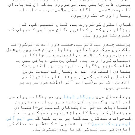
بہتری لانا چاہتی ہے، تو ضروری ہے کہ ان کے پاس ان
کا درست تخمینہ لگانے کی صلاحیت ،درست اعداد
وشمار اور جانکاری ہوں۔
کہاں اسکول کی ضرورت ہے، کہاں تعلیم کی، کس
روزگار میں کتنی کمائی ہے؟ ان سوالوں کے جواب کے
لیے ڈیٹا ضروری ہے۔
پرسنت چندر مہالانوبیس جیسے دور اندیش لوگوں نے
ملک میں سرکاری ڈھانچہ بنایا۔مردم شماری، نیشنل
سیمپل سروے کانظام دہائیوں سے یہ جانکاری
دستیاب کروا رہا ہے۔ لیکن پچھلی دہائی میں یہ
نظام کمزور پڑگیا ہے۔ آج نوبت یہ آ گئی ہے کہ
بنیادی اقتصادی اعداد وشمار کے لیےماہرین
اقتصادیات نجی کمپنی سینٹر فار مانٹرنگ دی
انڈین اکانومی(سی ایم آئی ای)کے فون سروے پر
منحصر ہیں۔
پچھلے سال میں
روزگار ڈیٹا
پر جو ہنگامہ ہوا، سی
ایم آئی ای کےسروے کی بنیاد پر ہوا۔ دو ماہرین
اقتصادیات نے جواب دہندگان کے سماجی–اقتصادی
صورتحال کے اوسط کا موازنہ دوسرے سرکاری سروے
کےجواب دہندگان سے کیا تو پایا گیا کہ
سی ایم آئی
ای سروے کا دعویٰ
کہ وہ شماریات کےنظریے سےملک کی
آبادی کی نمائندگی کرتا ہے، مشکوک ہے۔