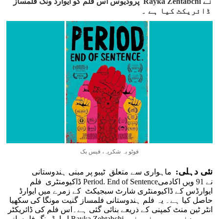
پروڈیوس اس فلم کو ایوارڈ ونگ فلمساز Rayka Zehtabchi نے
ڈائریکٹ کیا ہے ۔
فوٹو بہ شکریہ، فیس بک
نئی دہلی:
ماہواری سے متعلق ٹیبو پر مبنی ہندوستانی
ڈاکیومنٹری فلم Period. End of Sentenceنے 91 ویں اکادمی
ایوارڈس کے ڈاکیومنٹری شارٹ سبجیکٹ کے زمرے میں ایوارڈ
حاصل کیا ہے۔ یہ فلم ہندوستانی فلمساز گنیت مونگا کی سکھیا
انٹر ٹین منٹ کمپنی کے ذریعے بنائی گئی ہے۔اس فلم کی ڈائریکٹر
ایوارڈ ونگ فلمساز Rayka Zehtabchiہیں۔فلم میں ماہواری