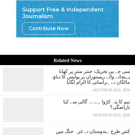
Support Free & Independent
Journalism
Contribute Now
Related News
سی جے پی تحریک: جنتر منتر پر کھانا
پہنچانے والے ریستوراں پر پولیس کا دباؤ،
مالکان نے ہراسانی کا الزام لگایا
04:37 PM 05 AUG, 2026
نیم کا پتہ کڑوا ہے … گالی سے کیا
ناراضگی؟
04:36 PM 05 AUG, 2026
کس طرح ہندوستان نے غزہ جنگ میں