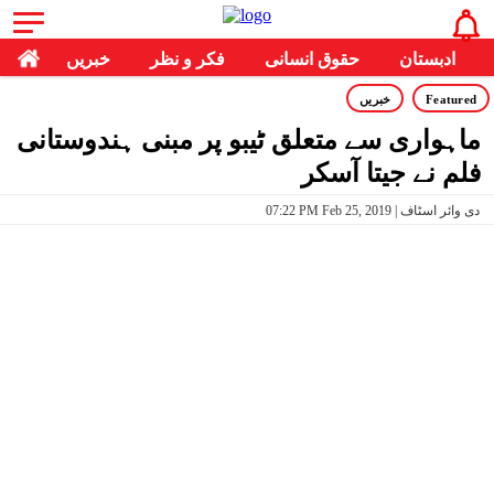
ادبستان
حقوق انسانی
فکر و نظر
خبریں
Featured
خبریں
ماہواری سے متعلق ٹیبو پر مبنی ہندوستانی
فلم نے جیتا آسکر
07:22 PM Feb 25, 2019 | دی وائر اسٹاف