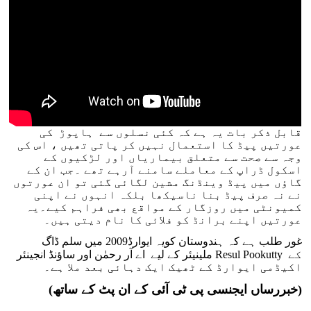
قابل ذکر بات یہ ہے کہ کئی نسلوں سے ہاپوڑ کی
عورتیں پیڈ کا استعمال نہیں کر پاتی تھیں ، اس کی
وجہ سے صحت سے متعلق بیماریاں اور لڑکیوں کے
اسکول ڈراپ کے معاملے سامنے آرہے تھے ۔جب ان کے
گاؤں میں پیڈ وینڈنگ مشین لگائی گئی تو ان عورتوں
نے نہ صرف پیڈ بنا ناسیکھا بلکہ انہوں نے اپنی
کمیونٹی میں روزگار کے مواقع بھی فراہم کیے۔یہ
عورتیں اپنے برانڈ کو فلائی کا نام دیتی ہیں۔
غور طلب ہے کہ ہندوستان کویہ ایوارڈ2009 میں سلم ڈاگ
ملینیئر کے لیے اے آر رحمٰن اور ساؤنڈ انجینئر Resul Pookutty کے
اکیڈمی ایوارڈ کے ٹھیک ایک دہائی بعد ملا ہے۔
(خبررساں ایجنسی پی ٹی آئی کے ان پٹ کے ساتھ)