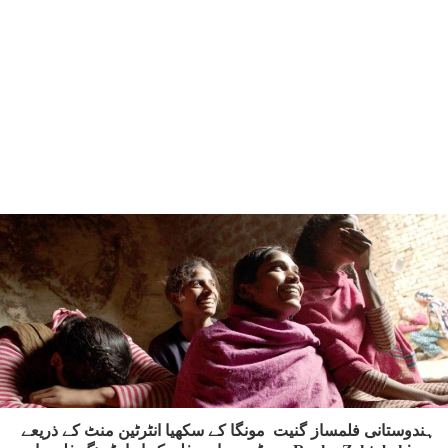
ہندوستانی فلمساز گنیت مونگا کے سکھیا انٹرٹین منٹ کے ذریعے