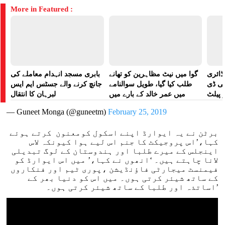
More in Featured :
ڈائری
گوا میں نیٹ مظاہرین کو تھانے
بابری مسجد انہدام معاملے کی
لی ڈی
طلب کیا گیا، طویل سوالنامے
جانچ کرنے والے جسٹس ایم ایس
 پیلٹ
میں عمر خالد کے بارے میں
لبرہان کا انتقال
زت دی
پوچھا گیا: رپورٹ
— Guneet Monga (@guneetm)
February 25, 2019
تھی
برٹن نے یہ ایوارڈ اپنے اسکول کومعنون کرتے ہوئے
کہا،’اس پروجیکٹ کا جنم اس لیے ہوا کیونکہ لاس
اینجلس کے میرے طلبا اور ہندوستان کے لوگ تبدیلی
لانا چاہتے ہیں۔ ‘انھوں نے کہا،’ میں اس ایوارڈ کو
فیمنسٹ میجارٹی فاؤنڈیشن ،پوری ٹیم اور فنکاروں
کے ساتھ شیئر کرتی ہوں۔ میں اس کو دنیا بھر کے
اساتذہ اور طلبا کے ساتھ شیئر کرتی ہوں۔’