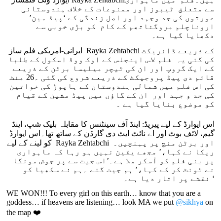
سے متعلق ٹیبوز اور ممنوعات کے خلاف ہندوستانی
عورتوں کی جد وجہد اور اصل زندگی کے ‘پیڈ مین’
اروناچلم مروگناتھم کے کام کو بڑی خوبی سے
دکھایا گیا ہے۔
ایرانی-امریکی فلم ساز Rayka Zehtabchi کے ذریعے ڈائریکٹ
کی گئی یہ فلم لاس اینجلس کے اوک ووڈ اسکول کے طلبا
کے ایک گروپ اور ان کی ٹیچر میلیسا برٹن کے ذریعے
قائم دی پیڈ پروجیکٹ کے ذریعے شروع کی گئی ۔26 منٹ
کی اس فلم میں شمالی ہندوستان کے ہاپوڑ کی خواتین
کی جد و جہد اور ان کے گاؤں میں پیڈ مشین کے قیام
کو موضوع بنایا گیا ہے ۔
اس ایوارڈ کے لیے پیریڈ: اینڈ آف سینٹنس کا مقابلہ بلیک شپ، اینڈ
گیم، لائف بوٹ اور اے نائٹ ایٹ دی گارڈن کے ساتھ تھا۔اس ایوارڈ
کو لینے کے لیے Rayka Zehtabchi اور برٹن منچ پر پہنچیں۔
ریکا نے کہا،’ مجھے یقین نہیں ہو رہا کہ ماہواری
پر بنی فلم کو آسکر ملا ہے۔’اس جیت سے پر جوش مونگا
نے ٹوئٹ کر کے کہا،’ ہم جیت گئے ۔ہم نے سکھیا کو
نقشے پر اتار دیا ہے۔ ‘
WE WON!!! To every girl on this earth… know that you are a
goddess… if heavens are listening… look MA we put
@sikhya
on
the map ❤️