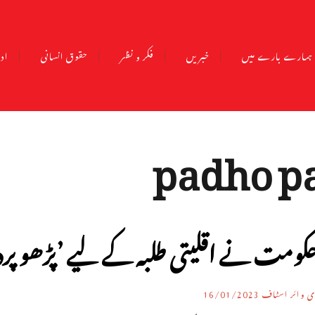
ہمارے بارے میں
خبریں
فکر و نظر
حقوق انسانی
ادب
padho p
کومت نے اقلیتی طلبہ کے لیے ’پڑھو پرد
ی وائر اسٹاف
16/01/2023