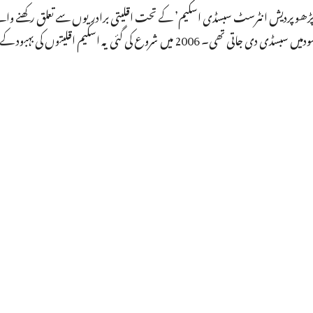
پڑھو پردیش انٹرسٹ سبسڈی اسکیم’ کے تحت اقلیتی برادریوں سے تعلق رکھنے والے
ں سبسڈی دی جاتی تھی۔ 2006 میں شروع کی گئی یہ اسکیم اقلیتوں کی بہبود کے لیے اس وقت کے وزیر اعظم کے پندرہ نکاتی پروگرام کا حصہ تھی۔