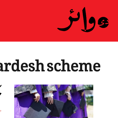
ardesh scheme
ح
د