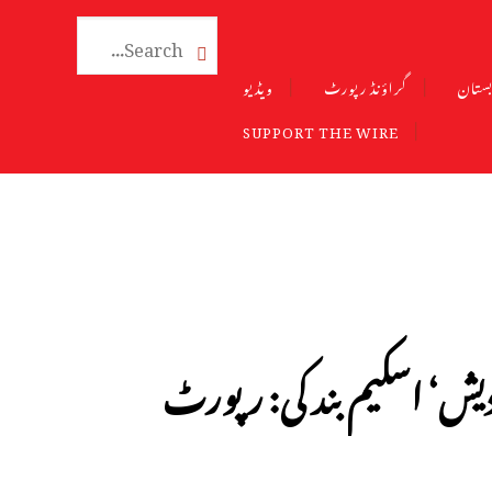

ستان
گراؤنڈ رپورٹ
ویڈیو
SUPPORT THE WIRE
یش‘ اسکیم بند کی: رپورٹ