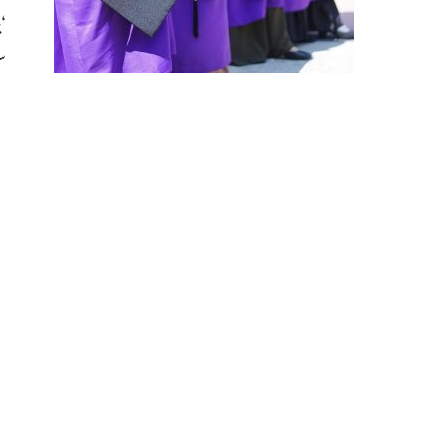
‘
سودمی