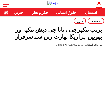
ادبستان
حقوق انسانی
فکر و نظر
خبریں
Featured
خبریں
پرنب مکھرجی ، نانا جی دیش مکھ اور
بھوپین ہزاریکا بھارت رتن سے سرفراز
04:01 PM Aug 09, 2019 | دی وائر اسٹاف