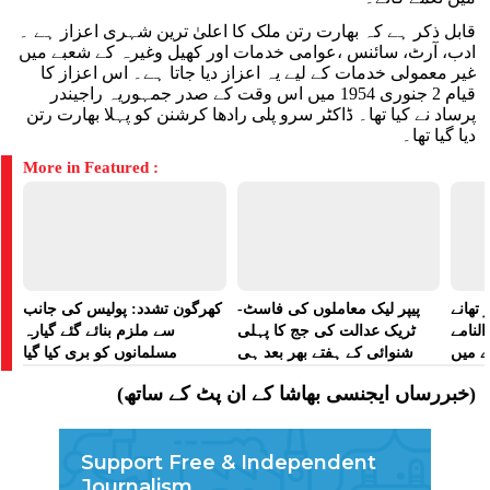
قابل ذکر ہے کہ بھارت رتن ملک کا اعلیٰ ترین شہری اعزاز ہے ۔
ادب، آرٹ، سائنس ،عوامی خدمات اور کھیل وغیرہ کے شعبے میں
غیر معمولی خدمات کے لیے یہ اعزاز دیا جاتا ہے۔ اس اعزاز کا
قیام 2 جنوری 1954 میں اس وقت کے صدر جمہوریہ راجیندر
پرساد نے کیا تھا۔ ڈاکٹر سرو پلی رادھا کرشنن کو پہلا بھارت رتن
دیا گیا تھا۔
More in Featured :
تھانے
پیپر لیک معاملوں کی فاسٹ-
کھرگون تشدد: پولیس کی جانب
لنامے
ٹریک عدالت کی جج کا پہلی
سے ملزم بنائے گئے گیارہ
ے میں
شنوائی کے ہفتے بھر بعد ہی
مسلمانوں کو بری کیا گیا
 رپورٹ
تبادلہ
(خبررساں ایجنسی بھاشا کے ان پٹ کے ساتھ)
Support Free & Independent
Journalism