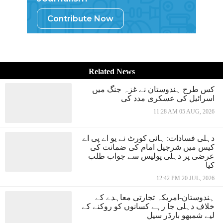
Contribute Now
Related News
کس طرح ہندوستان نے غزہ جنگ میں
اسرائیل کی عسکری مدد کی
11:28 AM 05 AUG, 2026
دہلی فسادات: ہائی کورٹ نے یو اے پی اے
کیس میں شرجیل امام کی ضمانت کی
عرضی پر دہلی پولیس سے جواب طلب
کیا
12:42 PM 20 JUL, 2026
ہندوستان-امریکہ تجارتی معاہدے کے
خلاف دہلی جا رہے کسانوں کو روکنے کے
لیے شمبھو بارڈر سیل