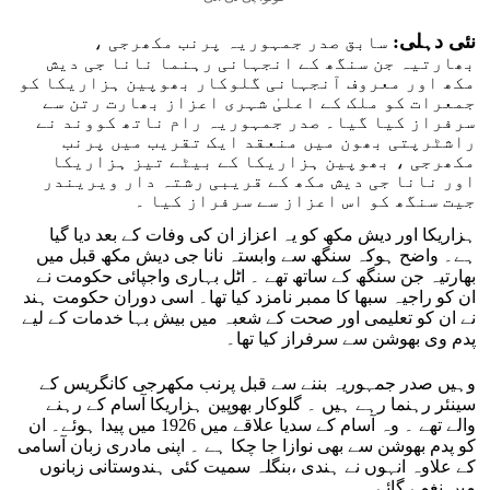
نئی دہلی:
سابق صدر جمہوریہ پرنب مکھرجی ،
بھارتیہ جن سنگھ کے انجہانی رہنما نانا جی دیش
مکھ اور معروف آنجہانی گلوکار بھوپین ہزاریکا کو
جمعرات کو ملک کے اعلیٰ شہری اعزاز بھارت رتن سے
سرفراز کیا گیا۔ صدر جمہوریہ رام ناتھ کووند نے
راشٹرپتی بھون میں منعقد ایک تقریب میں پرنب
مکھرجی ، بھوپین ہزاریکا کے بیٹے تیز ہزاریکا
اور نانا جی دیش مکھ کے قریبی رشتہ دار ویریندر
جیت سنگھ کو اس اعزاز سے سرفراز کیا ۔
ہزاریکا اور دیش مکھ کو یہ اعزاز ان کی وفات کے بعد دیا گیا
ہے۔ واضح ہوکہ سنگھ سے وابستہ نانا جی دیش مکھ قبل میں
بھارتیہ جن سنگھ کے ساتھ تھے ۔ اٹل بہاری واجپائی حکومت نے
ان کو راجیہ سبھا کا ممبر نامزد کیا تھا۔ اسی دوران حکومت ہند
نے ان کو تعلیمی اور صحت کے شعبہ میں بیش بہا خدمات کے لیے
پدم وی بھوشن سے سرفراز کیا تھا۔
وہیں صدر جمہوریہ بننے سے قبل پرنب مکھرجی کانگریس کے
سینئر رہنما رہے ہیں ۔ گلوکار بھوپین ہزاریکا آسام کے رہنے
والے تھے ۔ وہ آسام کے سدیا علاقے میں 1926 میں پیدا ہوئے۔ ان
کو پدم بھوشن سے بھی نوازا جا چکا ہے ۔ اپنی مادری زبان آسامی
کے علاوہ انہوں نے ہندی ،بنگلہ سمیت کئی ہندوستانی زبانوں
میں نغمے گائے۔