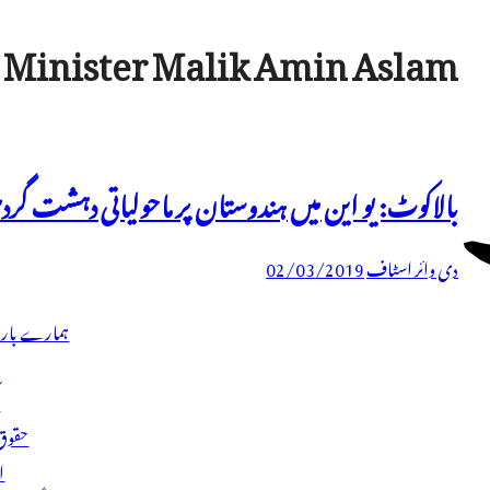
 Minister Malik Amin Aslam
بالاکوٹ: یو این میں ہندوستان پر ماحولیاتی دہشت گرد
دی وائر اسٹاف
02/03/2019
ہمارے بار
ف
حقوق 
ا