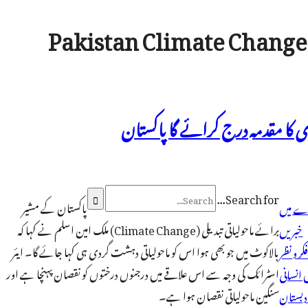
Pakistan Climate Change
ی کا مقدمہ درج کرائے گا پاکستان
Search for...

پاکستان کے مشیر
ے میں
برائے ماحولیاتی تبدیلی (Climate Change) ملک امین اسلم نے کہا کہ
خبریں
بالاکوٹ میں جو بھی ہوا اس کو ماحولیاتی دہشت گردی ہی کہا جائے گا۔ ایئر
کر و نظر
اسٹرائک کی وجہ سے اس علاقے میں درجنوں درختوں کو نقصان پہنچا ہے اور
انسانی
سنگین ماحولیاتی نقصان ہوا ہے۔
دبستان