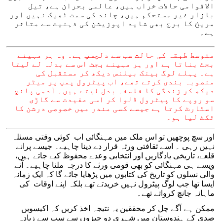
الاقوامی حالات خراب ہیں، عالمی بحران ہے، تیل
بازار غیر مستحکم ہیں، چاند کی سمت ٹھیک نہیں اور
مریخ کا برج بھی شاید اپوزیشن کی ذہنیت سے متاثر
ہے۔
متوسط طبقہ کی حالت سب سے دلچسپ ہے۔ وہ ہر مہینے
بجٹ بناتا ہے اور ہر مہینے بجٹ اس سے بدلہ لے لیتا
ہے۔ پہلے لوگ بینک بیلنس دیکھ کر مستقبل کی
منصوبہ بندی کرتے تھے، اب پیٹرول پمپ پر میٹر
دیکھ کر زندگی کا فلسفہ بدل لیتے ہیں۔ آدمی پانچ
سو روپے کا پیٹرول ڈلوا کر اسی عقیدت سے گاڑی
اسٹارٹ کرتا ہے جیسے کسی مندر میں خصوصی درشن کا
ٹکٹ لیا ہو۔
اور سچ پوچھیں تو اس ملک میں مہنگائی اب کوئی وقتی مسئلہ
نہیں رہی ۔ اسے ثقافتی ورثہ قرار دے دینا چاہیے۔ جیسے پرانے
قلعے، تاریخی یادگاریں اور انتخابی وعدے محفوظ کیے جاتے ہیں،
ویسے ہی مہنگائی کو بھی قومی ورثے کا درجہ ملنا چاہیے۔ آنے
والی نسلوں کو تاریخ کی کتابوں میں پڑھایا جائے گا کہ ایک زمانہ
ایسا تھا جب لوگ پیٹرول نہیں خریدتے تھے بلکہ اپنے اوقات کی
ماہانہ جانچ کرواتے تھے۔
ممکن ہے آگے چل کر محققین یہ نتیجہ اخذ کریں کہ اکیسویں
صدی کے ہندوستان میں شہری دو چیزوں سے سب سے زیادہ