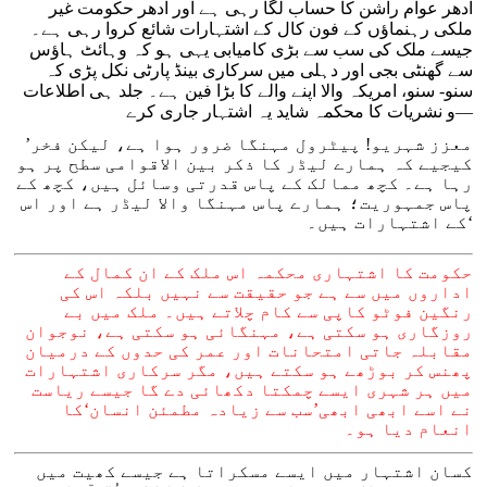
ادھر عوام راشن کا حساب لگا رہی ہے اور ادھر حکومت غیر
ملکی رہنماؤں کے فون کال کے اشتہارات شائع کروا رہی ہے۔
جیسے ملک کی سب سے بڑی کامیابی یہی ہو کہ وہائٹ ہاؤس
سے گھنٹی بجی اور دہلی میں سرکاری بینڈ پارٹی نکل پڑی کہ
سنو- سنو، امریکہ والا اپنے والے کا بڑا فین ہے۔ جلد ہی اطلاعات
و نشریات کا محکمہ شاید یہ اشتہار جاری کرے—
’معزز شہریو! پیٹرول مہنگا ضرور ہوا ہے، لیکن فخر
کیجیے کہ ہمارے لیڈر کا ذکر بین الاقوامی سطح پر ہو
رہا ہے۔ کچھ ممالک کے پاس قدرتی وسائل ہیں، کچھ کے
پاس جمہوریت؛ ہمارے پاس مہنگا والا لیڈر ہے اور اس
کے اشتہارات ہیں۔‘
حکومت کا اشتہاری محکمہ اس ملک کے ان کمال کے
اداروں میں سے ہے جو حقیقت سے نہیں بلکہ اس کی
رنگین فوٹو کاپی سے کام چلاتے ہیں۔ ملک میں بے
روزگاری ہو سکتی ہے، مہنگائی ہو سکتی ہے، نوجوان
مقابلہ جاتی امتحانات اور عمر کی حدوں کے درمیان
پھنس کر بوڑھے ہو سکتے ہیں، مگر سرکاری اشتہارات
میں ہر شہری ایسے چمکتا دکھائی دے گا جیسے ریاست
نے اسے ابھی ابھی’سب سے زیادہ مطمئن انسان‘کا
انعام دیا ہو۔
کسان اشتہار میں ایسے مسکراتا ہے جیسے کھیت میں