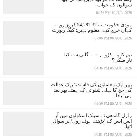
سوالوں کے جواب
04:56 PM 10 JUL, 2026
مودی حکومت نے 54,282.32 کروڑ روپے
کہاں خرچ کیے، معلوم نہیں: کیگ رپورٹ
07:06 PM 06 AUG, 2026
نیم کا پتہ کڑوا ہے … گالی سے کیا
ناراضگی؟
04:36 PM 05 AUG, 2026
پیپر لیک معاملوں کی فاسٹ-ٹریک عدالت
کی جج کا پہلی شنوائی کے ہفتے بھر بعد
ہی تبادلہ
05:59 PM 06 AUG, 2026
راہل گاندھی نے سینک اسکولوں میں آر
ایس ایس کے ’بڑھتے ہوئے رول‘ پر سوال
اٹھائے
06:01 PM 06 AUG, 2026