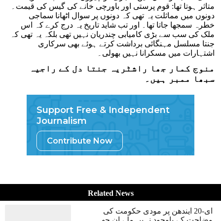
متاثر ہوتا تھا: قوم پرستی اور باورچی خانے کی گیس کی قیمت۔
دونوں میں مماثلت یہ تھی کہ دونوں پر سوال اٹھانا سماجی
خطرہ سمجھا جاتا تھا۔ اور تب شاید تاریخ یہ درج کرے کہ اس
ملک کی سب سے بڑی کامیابی چندریان نہیں تھی بلکہ یہ تھی کہ
جنتا مسلسل مہنگائی برداشت کرتے ہوئے بھی سرکاری
اشتہارات میں مسکرانا نہیں بھولی۔
منوج کمار جھا راشٹریہ جنتا دل کے راجیہ
سبھا ممبر ہیں۔
Support Free & Independent
Journalism
Contribute Now
Related News
ای-20 ایندھن پر مودی حکومت کی
وضاحت کے باوجود نہیں ملے ان چھ