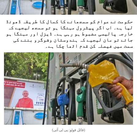
حکومت نے عوام کو سمجھانے کا کمال کا طریقہ ڈھونڈ
لیا ہے۔ اب اگر پیٹرول مہنگا ہو تو سمجھ لیجیے کہ
خارجہ پالیسی مضبوط ہو رہی ہے۔ ڈیزل اور مہنگا ہو
جائے تو مان لیجیے کہ ہندوستان وشوگرو بننے کی
سمت میں فیصلہ کن قدم اٹھا چکا ہے۔
(فائل فوٹو: پی ٹی آئی)