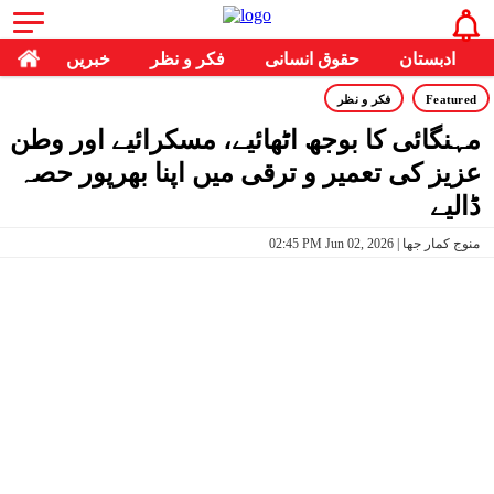
ادبستان
حقوق انسانی
فکر و نظر
خبریں
Featured
فکر و نظر
مہنگائی کا بوجھ اٹھائیے، مسکرائیے اور وطن
عزیز کی تعمیر و ترقی میں اپنا بھرپور حصہ
ڈالیے
02:45 PM Jun 02, 2026 | منوج کمار جھا