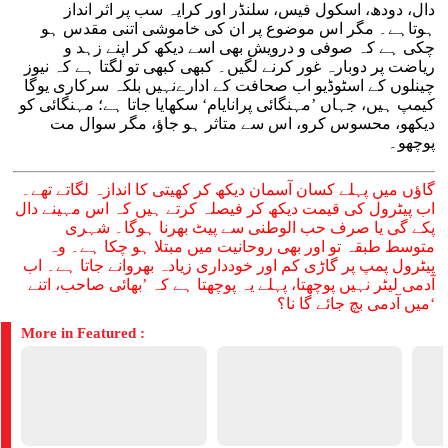
دال، دودھ، اسکول فیس، سلنڈر اور کرایہ سب پر اثر انداز
ہوتاہے۔ مگر اس موضوع پر ان کی خاموشی اتنی مقدس ہو
چکی ہے کہ صوفی و درویش بھی اسے دیکھ کر اپنے زہد و
ریاضت پر دوبارہ غور کرنے لگیں۔ کبھی کبھی تو لگتا ہے کہ نیوز
چینلوں کے اسٹوڈیو اب صحافت کے ادارےنہیں بلکہ سرکاری یوگا
کیمپ ہیں، جہاں ’مہنگائی پرانایام‘ سکھایا جاتا ہے؛ مہنگائی کو
دیکھو، محسوس کرو، اس سے متاثر ہو جاؤ، مگر سوال مت
پوچھو۔
گاؤں میں پہلے کسان آسمان دیکھ کر کھیتی کا اندازہ لگاتے تھے۔
اب پیٹرول کی قیمت دیکھ کر فیصلہ کرتے ہیں کہ اس مہینے دال
پکے گی یا صرف حب الوطنی سے پیٹ بھرنا ہوگا۔ شہری
متوسط طبقہ تو اور بھی روحانیت میں مبتلا ہو چکا ہے۔ وہ
پیٹرول پمپ پر گاڑی کم اور خودداری زیادہ بھروانے جاتا ہے۔ اب
آدمی لیٹر نہیں پوچھتا، پہلے یہ پوچھتا ہے کہ ’بھائی صاحب، اتنے
میں آدمی بچ جائے گا نا؟‘
More in Featured :