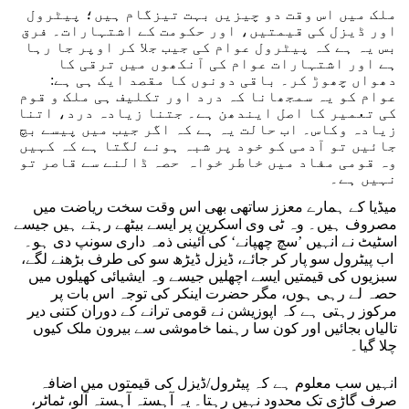
ملک میں اس وقت دو چیزیں بہت تیزگام ہیں؛ پیٹرول
اور ڈیزل کی قیمتیں، اور حکومت کے اشتہارات۔ فرق
بس یہ ہے کہ پیٹرول عوام کی جیب جلا کر اوپر جا رہا
ہے اور اشتہارات عوام کی آنکھوں میں ترقی کا
دھواں چھوڑ کر۔ باقی دونوں کا مقصد ایک ہی ہے:
عوام کو یہ سمجھانا کہ درد اور تکلیف ہی ملک و قوم
کی تعمیر کا اصل ایندھن ہے۔ جتنا زیادہ درد، اتنا
زیادہ وکاس۔ اب حالت یہ ہے کہ اگر جیب میں پیسے بچ
جائیں تو آدمی کو خود پر شبہ ہونے لگتا ہے کہ کہیں
وہ قومی مفاد میں خاطر خواہ حصہ ڈالنے سے قاصر تو
نہیں ہے۔
میڈیا کے ہمارے معزز ساتھی بھی اس وقت سخت ریاضت میں
مصروف ہیں۔ وہ ٹی وی اسکرین پر ایسے بیٹھے رہتے ہیں جیسے
اسٹیٹ نے انہیں ’سچ چھپانے‘ کی آئینی ذمہ داری سونپ دی ہو۔
اب پیٹرول سو پار کر جائے، ڈیزل ڈیڑھ سو کی طرف بڑھنے لگے،
سبزیوں کی قیمتیں ایسے اچھلیں جیسے وہ ایشیائی کھیلوں میں
حصہ لے رہی ہوں، مگر حضرت اینکر کی توجہ اس بات پر
مرکوز رہتی ہے کہ اپوزیشن نے قومی ترانے کے دوران کتنی دیر
تالیاں بجائیں اور کون سا رہنما خاموشی سے بیرون ملک کیوں
چلا گیا۔
انہیں سب معلوم ہے کہ پیٹرول/ڈیزل کی قیمتوں میں اضافہ
صرف گاڑی تک محدود نہیں رہتا۔ یہ آہستہ آہستہ آلو، ٹماٹر،