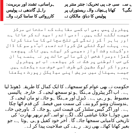
لی سے
سی جے پی تحریک: جنتر منتر پر
ہراسانی، تشدد اور بربریت:
اضگی؟
کھانا پہنچانے والے ریستوراں پر
راہل گاندھی نے پولیس
پولیس کا دباؤ، مالکان نے
کارروائی کا سامنا کرنے والے
ہراسانی کا الزام لگایا
مظاہرین کے لیے آواز بلند کی
پیٹرول پمپ بھی اب کسی مقابلے کے امتحانی مرکز
جیسے لگنے لگے ہیں۔ آدمی اندر امید لے کر جاتا ہے
اور باہر آ کر زندگی کی تلخ سچائی کا سامنا کرتا
ہے۔ پہلے لوگ ٹنکی فل کرواتے تھے، اب’دو سو کا ڈال
دو‘کہتے وقت آواز دھیمی کر لیتے ہیں تاکہ پیچھے
کھڑا دوسرا شخص ان کی مالی حالت پر نہ ہنسے یا ان
کی حب الوطنی پر شک نہ کر بیٹھے۔ اب تو پیٹرول
بھروا کر لوگ مشین کی طرف اسی خوف سے دیکھتے ہیں
جیسے ہسپتال میں مریض اپنی میڈیکل رپورٹ دیکھتا
ہے۔
حکومت نے بھی عوام کو سمجھانے کا ایک کمال کا طریقہ ڈھونڈ لیا
ہے۔ اب اگر پیٹرول مہنگا ہو تو سمجھ لیجیے کہ خارجہ پالیسی
مضبوط ہو رہی ہے۔ ڈیزل اور مہنگا ہو جائے تو مان لیجیے کہ
ہندوستان وشو گرو بننے کی سمت میں فیصلہ کن قدم اٹھا چکا
ہے۔ اور اگر گیس سلنڈر کی قیمت اتنی ہو جائے کہ باورچی خانے
میں چولہا جلانا عیاشی لگنے لگے، تو اسے’آتم نربھر بھارت‘ کی
تاریخی کامیابی سمجھا جائے گا۔ آخر خود کفیل وہی ہوتا ہے جو
بغیر کھانا کھائے بھی زندہ رہنے کی صلاحیت پیدا کر لے۔