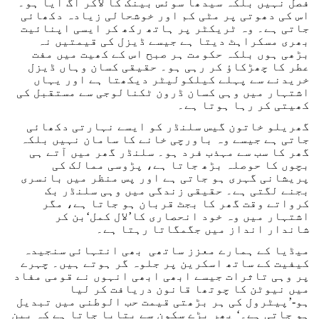
فصل نہیں بلکہ سیدھا سوئس بینک کا لاکر اُگ آیا ہو۔
اس کی دھوتی پر مٹی کم اور خوشحالی زیادہ دکھائی
جاتی ہے۔ وہ ٹریکٹر پر ہاتھ رکھ کر ایسی اپنائیت
بھری مسکراہٹ دیتا ہے جیسے ڈیزل کی قیمتیں نہ
بڑھی ہوں بلکہ حکومت ہر صبح اس کے کھیت میں مفت
عطر کا چھڑکاؤ کر رہی ہو۔ حقیقی کسان وہاں ڈیزل
خریدنے سے پہلے کیلکولیٹر دیکھتا ہے اور یہاں
اشتہار میں وہی کسان ڈرون ٹکنالوجی سے مستقبل کی
کھیتی کر رہا ہوتا ہے۔
گھریلو خاتون گیس سلنڈر کو ایسے نہارتی دکھائی
جاتی ہے جیسے وہ باورچی خانے کا سامان نہیں بلکہ
گھر کا سب سے مہذب فرد ہو۔ سلنڈر گھر میں آتے ہی
بچوں کا حوصلہ بڑھ جاتا ہے، پڑوسی ممالک کی
پریشانی گہری ہو جاتی ہے اور پس منظر میں بانسری
بجنے لگتی ہے۔ حقیقی زندگی میں وہی سلنڈر بک
کرواتے وقت گھر کا بجٹ قربان ہو جاتا ہے، مگر
اشتہار میں وہ خود انحصاری کا’لال کمل‘بن کر
شاندار انداز میں جگمگاتا رہتا ہے۔
میڈیا کے ہمارے معزز ساتھی بھی انتہائی سنجیدہ
کیفیت کے ساتھ اسکرین پر جلوہ گر ہوتے ہیں۔ چہرے
پر وہی تاثرات جیسے ابھی ابھی انہوں نے قومی مفاد
میں نیوٹن کا چوتھا قانون دریافت کر لیا
ہو-’پیٹرول کی ہر بڑھتی قیمت حب الوطنی میں تبدیل
ہو جاتی ہے۔‘ پھر بڑے سکون سے بتایا جاتا ہے کہ بین