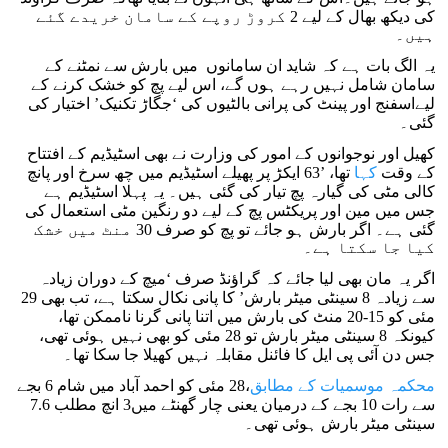
کی دیکھ بھال کے لیے 2 کروڑ روپے کے سامان خریدے گئے
ہیں۔
یہ الگ بات ہے کہ شاید ان سامانوں میں بارش سے نمٹنے کے
سامان شامل نہیں رہے ہوں گے، اس لیے پچ کو خشک کرنے کے
لیےاسفنج اور پینٹ کی پرانی بالٹیوں کی ‘جگاڑ تکنیک’ اختیار کی
گئی۔
کھیل اور نوجوانوں کے امور کی وزارت نے بھی اسٹیڈیم کے افتتاح
کے وقت
کہا
تھا، ’63 ایکڑ پر پھیلے اسٹیڈیم میں چھ سرخ اور پانچ
کالی مٹی کی گیارہ پچ تیار کی گئی ہیں۔ یہ پہلا اسٹیڈیم ہے
جس میں مین اور پریکٹس پچ کے لیے دو رنگین مٹی استعمال کی
گئی ہے۔ اگر بارش ہو جائے تو پچ کو صرف 30 منٹ میں خشک
کیا جا سکتا ہے۔
اگر یہ مان بھی لیا جائے کہ گراؤنڈ صرف ‘میچ کے دوران زیادہ
سے زیادہ 8 سینٹی میٹر بارش’ کا پانی نکال سکتا ہے، تب بھی 29
مئی کو 15-20 منٹ کی بارش میں اتنا پانی گرنا ناممکن تھا،
کیونکہ 8 سینٹی میٹر بارش تو 28 مئی کو بھی نہیں ہوئی تھی،
جس دن آئی پی ایل کا فائنل مقابلہ نہیں کھیلا جا سکا تھا۔
محکمہ موسمیات کے مطابق
،28 مئی کو احمد آباد میں شام 6 بجے
سے رات 10 بجے کے درمیان یعنی چار گھنٹے میں3 انچ مطلب 7.6
سینٹی میٹر بارش ہوئی تھی۔