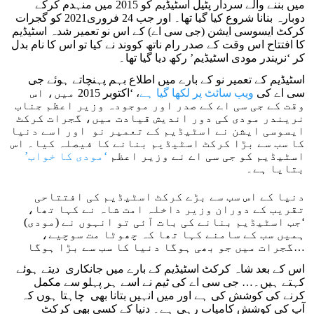
میں بننے والے سردار پٹیل اسٹیڈیم کو 2015 میں منہدم کرکے
دوبارہ بنانا شروع کیا گیا تھا۔ اور جب 24 فروری2021 کو گجرات
کرکٹ ایسوسی ایشن (جی سی اے) کے اس نو تعمیر شدہ اسٹیڈیم
کا افتتاح اس وقت کے صدر رام ناتھ کووند نے کیا تو اس کا نام بدل
کر ‘نریندر مودی اسٹیڈیم’ رکھ دیا گیا تھا۔
اسٹیڈیم کے تعمیر نو کے بارے میں اطلاع بہم پہنچاتے ہوئے جی
سی اے کی
ویب سائٹ پر لکھا گیا ہے
، ‘اکتوبر 2015 میں، اس
وقت کے جی سی اے کے صدر اور موجودہ وزیر اعظم جناب
نریندر مودی کی دور اندیش قیادت میں، گجرات کرکٹ
ایسوسی ایشن نے اسٹیڈیم کے تعمیر نو اور اسے دنیا
کا سب سے بڑا کرکٹ اسٹیڈیم بنانے کا فیصلہ کیا۔ اس
اسٹیڈیم کو جی سی اے نے وزیر اعظم
‘مودی کا خواب’
بتایا ہے۔
دنیا کے اس سب سے بڑے کرکٹ اسٹیڈیم کی افتتاحی
تقریب کے دوران وزیر داخلہ امت شاہ نے کہا تھا،
‘جب اسٹیڈیم بنانے کی بات آئی تو انہوں نے (مودی)
ہمیں سب کے سامنے کہا تھا کہ چھوٹا مت سوچیے،
گجرات میں جو بھی ہوگا دنیا کا سب سے بڑا ہوگا…
اس کے بعد شاہ کرکٹ اسٹیڈیم کے بارے میں جانکاری دیتے ہوئے
کہتے ہیں۔… جی سی اے کی ٹیم نے اسے ہر پہلو سے مکمل
کرنے کی کوشش کی ہے اور میں انہیں بتانا بھی چاہتا ہوں کہ
آپ کی کوشش کامیاب رہی ہے۔ دنیا کے کسی بھی کرکٹ