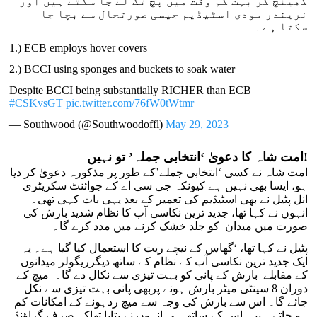
کھینچ کر بہت کم وقت میں پچ تک لے جا سکتے ہیں اور
نریندر مودی اسٹیڈیم جیسی صورتحال سے بچا جا
سکتا ہے۔
1.) ECB employs hover covers
2.) BCCI using sponges and buckets to soak water
Despite BCCI being substantially RICHER than ECB
#CSKvsGT
pic.twitter.com/76fW0tWtmr
— Southwood (@Southwoodoffl)
May 29, 2023
امت شاہ کا دعویٰ ‘انتخابی جملہ’ تو نہیں!
امت شاہ نے کسی ‘انتخابی جملے’کے طور پر مذکورہ دعویٰ کر دیا
ہو، ایسا بھی نہیں ہے کیونکہ جی سی اے کے جوائنٹ سکریٹری
انل پٹیل نے بھی اسٹیڈیم کی تعمیر کے بعد یہی بات کہی تھی۔
انہوں نے کہا تھا، جدید ترین نکاسی آب کا نظام شدید بارش کی
صورت میں میدان کو جلد خشک کرنے میں مدد کرے گا۔
پٹیل نے کہا تھا، ‘گھاس کے نیچے ریت کا استعمال کیا گیا ہے۔ یہ
ایک جدید ترین نکاسی آب کے نظام کے ساتھ دیگرریگولر میدانوں
کے مقابلے بارش کے پانی کو بہت تیزی سے نکال دے گا۔ میچ کے
دوران 8 سینٹی میٹر بارش ہونے پربھی پانی بہت تیزی سے نکل
جائے گا۔ اس سے بارش کی وجہ سے میچ ردہونے کے امکانات کم
ہو جاتے ہیں۔اس کے ساتھ ہی انہوں نے بتایا تھاکہ صرف گراؤنڈ