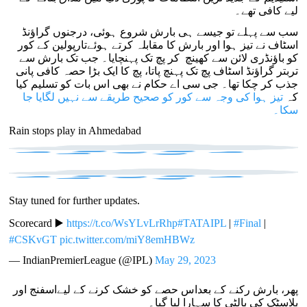
لیے کافی تھے۔
سب سے پہلے تو جیسے ہی بارش شروع ہوئی، درجنوں گراؤنڈ
اسٹاف نے تیز ہوا اور بارش کا مقابلہ کرتے ہوئےتارپولین کے کور
کو باؤنڈری لائن سے کھینچ کر پچ تک پہنچایا۔ جب تک بارش سے
تربتر گراؤنڈ اسٹاف پچ تک پہنچ پاتا، پچ کا ایک بڑا حصہ کافی پانی
جذب کر چکا تھا۔ جی سی اے حکام نے بھی اس بات کو تسلیم کیا
کہ
تیز ہوا کی وجہ سے کور کو صحیح طریقے سے نہیں لگایا جا
سکا۔
Rain stops play in Ahmedabad
Stay tuned for further updates.
Scorecard ▶️
https://t.co/WsYLvLrRhp
#TATAIPL
|
#Final
|
#CSKvGT
pic.twitter.com/miY8emHBWz
— IndianPremierLeague (@IPL)
May 29, 2023
پھر، بارش رکنے کے بعداس حصے کو خشک کرنے کے لیےاسفنج اور
پلاسٹک کی بالٹی کا سہارا لیا گیا۔