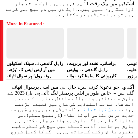
اسٹیڈیم میں بیک وقت 11 پچ نہیں ہیں۔ ایک ساتھ چار
ڈرائنگ روم نہیں ہیں… ایک دن میں دو میچ بھی کرنے
ہیں تو یہ اسٹیڈیم کر سکتا ہے۔
More in Featured :
ے قومی
ہراسانی، تشدد اور بربریت:
راہل گاندھی نے سینک اسکولوں
تعلیم،
راہل گاندھی نے پولیس
میں آر ایس ایس کے ’بڑھتے
ر زور
کارروائی کا سامنا کرنے والے
ہوئے رول‘ پر سوال اٹھائے
مظاہرین کے لیے آواز بلند کی
آگے وہ جو دعویٰ کرتے ہیں، حال ہی میں اسی پرسوال اٹھائے
گئے ہیں – خاص طور پر انڈین پریمیئر لیگ (آئی پی ایل) 2023 کے
بارش سے متاثرہونے والے فائنل مقابلے کے بعد۔
امت شاہ نے تب اسٹیڈیم کی شان میں قصیدہ پڑھتے
ہوئے
دعویٰ کیا تھا کہ
، ‘اسٹیڈیم میں پوری طرح سے
جدید ترین نکاسی آب کا نظام (ڈرینیج سسٹم)بھی
بنایا گیا ہے۔ اگر بارش ہو جائے، چاہے کتنی ہی
بارش ہو جائے، آدھے گھنٹے میں میچ کو ڈسٹرب کیے
بغیر، بارش رکنے کے ساتھ ہی ہم آگے کا کھیل شروع
کر سکتے ہیں۔