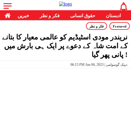
ادبستان
حقوق انسانی
فکر و نظر
خبریں
Featured
فکر و نظر
نریندر مودی اسٹیڈیم کو عالمی معیار کا بتانے
کے امت شاہ کے دعوے پر ایک ہی بارش میں
پانی پھر گیا !
06:15 PM Jun 06, 2023 | دیپک گوسوامی