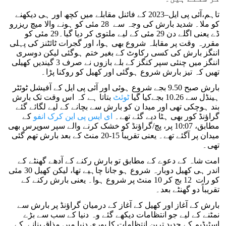
تاہم،آئی پی ایل–2023 کے فائنل مقابلے میں کچھ اور ہی دیکھنے
کو ملا۔ شدید بارش کی وجہ سے 28 مئی کو ہونے والا میچ ریزرو
ڈے یعنی اگلے دن 29 مئی کے لیے ملتوی کر دیا گیا۔29 مئی کو
مقررہ وقت پر مقابلہ شروع بھی ہوا، اور گجرات ٹائٹنز کی پہلی
اننگز بارش کی کسی رکاوٹ کے بغیر ختم ہوگئی لیکن دوسری
اننگز میں چنئی سپر کنگز کے بلے بازوں نے صرف 3 گیندیں کھیلی
تھیں کہ تیز بارش شروع ہوگئی اور کھیل کو روکنا پڑا۔
بارش صبح 9.50 بجے شروع ہوئی اور آئی پی ایل کے آفیشل ٹوئٹر
ہینڈل سے 10.26 بجےکیا گیا
ٹوئٹ
بتاتا ہے کہ اس وقت تک بارش
بند ہوچکی تھی اور میدا ن کو بارش سے بچانے کے لیے لگائے گئے
گراؤنڈ کور بھی ہٹا دیے گئے تھے۔
ای ایس پی این کرک انفو
کے
مطابق، 10:07 پر، پچ/گراؤنڈ کو خشک کرنے والے سپر سوپرس بھی
میدان پر آگئے تھے۔ یعنی تقریباً 15-20 منٹ کے بعد بارش تھم گئی
تھی۔
امت شاہ کے دعوے کے مطابق تو بارش رکنے کے آدھے گھنٹے کے
اندر ہی کھیل دوبارہ شروع ہو جانا چاہیے تھا، لیکن کھیل 30 مئی
کو رات 12 بج کر 10 منٹ پر شروع ہوا۔ یعنی بارش رکنے کے
تقریباً دو گھنٹے بعد۔
بارش کے آغاز اور کھیل کے آغاز کے درمیان گراؤنڈ پر بارش سے
نمٹنے کے لیے جو انتظامات دیکھے گئے وہ دنیا کے سب سے بڑے
اسٹیڈیم کے جدید ترین انتظامات کا پوری دنیا میں مذاق بنانے کے