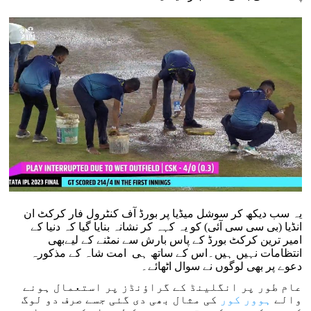
یہ سب دیکھ کر سوشل میڈیا پر بورڈ آف کنٹرول فار کرکٹ ان
انڈیا (بی سی سی آئی) کو یہ کہہ کر نشانہ بنایا گیا کہ دنیا کے
امیر ترین کرکٹ بورڈ کے پاس بارش سے نمٹنے کے لیےبھی
انتظامات نہیں ہیں۔اس کے ساتھ ہی امت شاہ کے مذکورہ
دعوے پر بھی لوگوں نے سوال اٹھائے۔
عام طور پر انگلینڈ کے گراؤنڈز پر استعمال ہونے
والے
ہوور کور
کی مثال بھی دی گئی جسے صرف دو لوگ