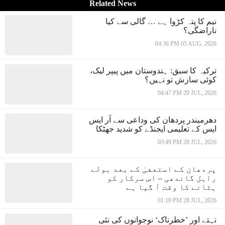
Related News
نیم کا پتہ کڑوا ہے … گالی سے کیا
ناراضگی؟
04:36 PM 05 AUG, 2026
ترکیہ کا سبق: ہندوستان میں پیپر لیک،
کوئی سازش تو نہیں؟
04:47 PM 29 JUL, 2026
دھرمیندر پردھان کی وداعی سے آر ایس
ایس کے تعلیمی ایجنڈے کو شدید جھٹکا
03:49 PM 28 JUL, 2026
پردھان کے استعفیٰ کے بعد بولے
راہل گاندھی – اس سرکار کو
ہٹانے کا وقت آ گیا ہے
01:10 PM 28 JUL, 2026
نہتے اور ’خطرناک‘ نوجوانوں کی نئی