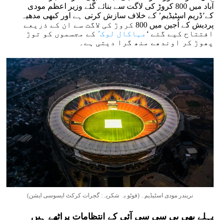
آباد میں 800 کروڑ کی لاگت سے بنائے گئے وزیر اعظم مودی
کے’ڈریم اسٹیڈیم’ کے خلاف سازش کرتی ہے اور کبھی مدھیہ
پردیش کے اُجین میں 800 کروڑ کی لاگت سے ان کے ذریعے
افتتاح کیے گئے ‘
مہاکال لوک’
کے مجسموں کو توڑ
پھوڑ کر اوندھے منھ گرا دیتی ہے۔
نریندر مودی اسٹیڈیم۔ (فوٹو بہ شکریہ: گجرات کرکٹ ایسوسی ایشن)
پہلے بھی بی سی سی آئی کے انتظامات پراٹھے ہیں