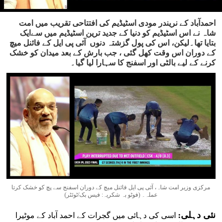
احمدآباد کے نریندر مودی اسٹیڈیم کی افتتاحی تقریب میں امت
شاہ نے اس اسٹیڈیم کو دنیا کے جدید ترین اسٹیڈیم میں سےایک
بتایا تھا۔لیکن، اس کی پول گزشتہ دنوں آئی پی ایل کے فائنل میچ
کے دوران اس وقت کھل گئی ، جب بارش کے بعد میدان کو خشک
کرنے کے لیے بالٹی اور اسفنج کا سہارا لیا گیا۔
مرکزی وزیر امت شاہ، آئی پی ایل فائنل میچ کے دوران اسفنج سے پچ کو خشک کرتا
عملہ۔ (فوٹو بہ شکریہ: فیس بک/ٹوئٹر)
نئی دہلی:
اسی کی دہائی میں گجرات کے احمد آباد کے موٹیرا