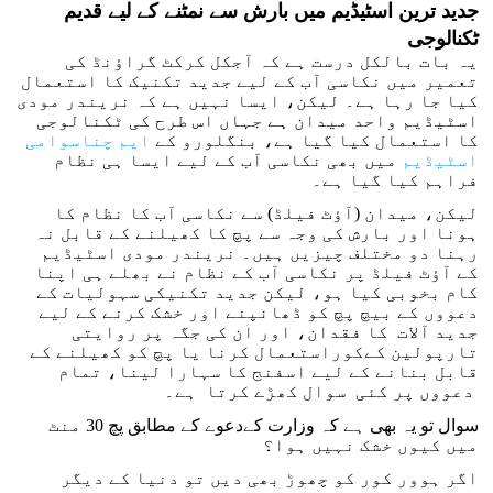
جدید ترین اسٹیڈیم میں بارش سے نمٹنے کے لیے قدیم
ٹکنالوجی
یہ بات بالکل درست ہے کہ آجکل کرکٹ گراؤنڈ کی
تعمیر میں نکاسی آب کے لیے جدید تکنیک کا استعمال
کیا جا رہا ہے۔ لیکن، ایسا نہیں ہے کہ نریندر مودی
اسٹیڈیم واحد میدان ہے جہاں اس طرح کی ٹکنالوجی
کا استعمال کیا گیا ہے، بنگلورو کے
ایم چناسوامی
اسٹیڈیم
میں بھی نکاسی آب کے لیے ایسا ہی نظام
فراہم کیا گیا ہے۔
لیکن، میدان (آؤٹ فیلڈ) سے نکاسی آب کا نظام کا
ہونا اور بارش کی وجہ سے پچ کا کھیلنے کے قابل نہ
رہنا دو مختلف چیزیں ہیں۔ نریندر مودی اسٹیڈیم
کے آؤٹ فیلڈ پر نکاسی آب کے نظام نے بھلے ہی اپنا
کام بخوبی کیا ہو، لیکن جدید تکنیکی سہولیات کے
دعووں کے بیچ پچ کو ڈھانپنے اور خشک کرنے کے لیے
جدید آلات کا فقدان، اور ان کی جگہ پر روایتی
تارپولین کےکوراستعمال کرنا یا پچ کو کھیلنے کے
قابل بنانے کے لیے اسفنج کا سہارا لینا، تمام
دعووں پر کئی سوال کھڑے کرتا ہے۔
سوال تو یہ بھی ہے کہ وزارت کےدعوے کے مطابق پچ 30 منٹ
میں کیوں خشک نہیں ہوا؟
اگر ہوور کور کو چھوڑ بھی دیں تو دنیا کے دیگر