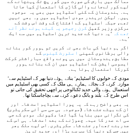
ممالک میں بارش کی صورت میں کور پچ تک پہنچانے کے
لیے کور لےجانے والی گاڑی کا استعمال کیا جاتا
ہے۔ ہندوستان کے کئی اسٹیڈیم میں بھی یہ موجود
ہیں۔ لیکن نریندر مودی اسٹیڈیم میں وہ بھی نہیں
تھے، جبکہ اسٹیڈیم کے افتتاح کے وقت اس وقت کے
مرکزی وزیر کھیل
کرن رجیجو یہ کہتے ہوئے نظر آئے
تھے کہ
‘یہ دنیا کے جدید ترین اسٹیڈیم میں سے ایک
ہے۔’
اگر ہم دنیا کی بات بھی نہ کریں تو ہوور کور بنانے
والی برطانوی کمپنی
ا سٹورٹ کینوس
کے
مطابق،ہندوستان میں ہی پونے واقع مہاراشٹر کرکٹ
ایسوسی ایشن کے اسٹیڈیم میں ان کے بنائے ہوور
کورکا استعمال ہوتا ہے۔
’مودی کے خوابوں کا اسٹیڈیم‘ بناتے ہوئے دنیا بھر کے اسٹیڈیم سے
موازنہ کرنے کے بجائے ہمارے ہی ملک کے کسی بھی اسٹیڈیم میں
استعمال ہونے والی جدید ٹکنالوجی پر اچھی تحقیق کی جاتی تو
اس طرح کے بلند و بانگ دعوے کرنے سے بچاجاسکتا تھا۔
یہ بھی واضح رہے کہ یہ پورا اسٹیڈیم امت شاہ اور
ان کے بیٹے جئے شاہ (موجودہ بی سی سی آئی سکریٹری)
کی نگرانی میں بنایا گیا تھا ،کیونکہ مودی کے جی
سی اے صدر کا عہدہ چھوڑنے کے بعد امت شاہ ہی اس کے
صدربنے تھےاور جئے شاہ سکریٹری۔اس لیے ملک بھر
میں جس کو دنیا کا سب سے بڑا اور جدید ترین