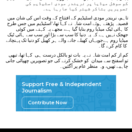
کو سوشل میڈیا پر نریندر مودی اسٹیڈیم کی
تصویریں بتاکر شیئر کیا جارہا ہے۔
تاہم، نریندر مودی اسٹیڈیم کے افتتاح کے وقت اس کی شان میں
قصیدہ پڑھتے ہوئے امت شاہ نے کہا تھا،’اسٹیڈیم میں جس طرح
کا ہائی ٹیک میڈیا روم بنایا گیا ہے، مجھے یہ کہنے میں کوئی
جھجک نہیں ہے کہ یہ دنیا کا سب سے بڑا اور سب سے ہائی ٹیک
میڈیا روم ہےجویہاں کھیلے جانے والے ہر کھیل کو دنیا تک پہنچانے
کا کام کرے گا۔
کم از کم امت شاہ نے یہ بات تو بالکل درست ہی کہا تھا، تبھی
تو اسفنج سے میدان کو خشک کرنے کی جو تصویریں چھپائی جانی
چاہیے تھیں، وہ منظر عام پر آگئیں۔
Support Free & Independent
Journalism
Contribute Now