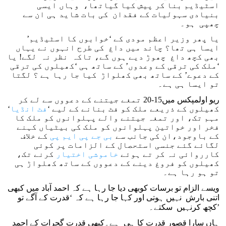
اسٹیڈیم بنا کر پیش کیا گیاتھا، وہاں ایسی
بنیادی سہولیات کے فقدان کی بات شاید ہی ان سے
چھپی ہو۔
یا پھر وزیر اعظم مودی کے ‘خوابوں کا اسٹیڈیم’
ایسا ہی تھا؟ چاند میں داغ کی طرح انہوں نے یہاں
بھی کچھ داغ چھوڑ دیے ہوں گے، تاکہ نظر نہ لگے! یا
‘ملک کی ترقی کے وعدوں’ کے ساتھ ہی ‘کھیلوں کی ترقی
کے دعوے’ کے ساتھ بھی کھلواڑ کیا جا رہا ہے ؟ لگتا
تو ایسا ہی ہے۔
ریو اولمپکس میں15-20 تمغے جیتنے کے دعووں سے لے کر
کھیلوں کے ذریعے ملک کو فٹ بنانے کے لیے ‘
فٹ انڈیا
‘
مہم تک، اور تمغہ جیتنے والے پہلوانوں کو ملک کا
فخر اور خواتین پہلوانوں کو ملک کی بیٹیاں کہنے
کے باوجود،ان کی جانب سے
بی جے پی ایم پی
کے خلاف
لگائے گئے جنسی استحصال کے الزامات پر کوئی
کارروائی نہ کر تے ہوئے
خاموشی اختیار
کرنے تک،
کھیلوں کو فروغ دینے کے دعووں کے ساتھ کھلواڑ ہی
تو ہو رہا ہے۔
ویسے الزام تو برسات کوبھی دیا جا رہا ہے کہ احمد آباد میں کبھی
اتنی بارش نہیں ہوتی اور کہا جا رہا ہے کہ ‘قدرت کے آگے تو
کچھ کرنہیں سکتے۔’
ہاں سارا قصور قدرت کا ہی ہے۔کبھی قدرت گجرات کے احمد