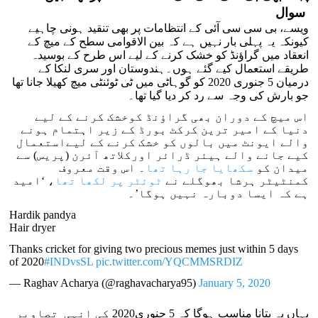
سوال
ویسے، بی سی سی آئی کے انتظامات پر بھی تنقید ہونی چاہیے
کیونکہ یہ پہلی بار نہیں ہے کہ بین الاقوامی سطح کے میچ کے
انعقاد میں گراؤنڈ کو خشک کرنے کے لیے اس طرح کے بوسیدہ
طریقے استعمال کیے گئے ہوں۔ہندوستان اور سری لنکا کے
درمیان 5 جنوری 2020 کو گوہاٹی میں ٹی ٹوئنٹی میچ کھیلا جانا تھا
جو بارش کی وجہ سے رد کر دیا گیا تھا۔
اس میچ کے دوران بھی گراؤنڈ کوخشک کرنے کے لیے
دنیا کے امیر ترین کرکٹ بورڈ کے زیر اہتمام ہونے
والے ایونٹ میں بالوں کو خشک کرنے کے لیےاستعمال
کیے جانے والے ہیئر ڈرائر اورکلاتھ آئرن (پریس) سے
میدان کو
سکھایا جا رہا تھا
۔ اس وقت معروف
کمنٹیٹر ہرشا بھوگلے نے
ٹوئٹر پر لکھا تھا
، ‘امید
ہے کہ ایسا دوبارہ نہیں ہوگا’۔
Hardik pandya
Hair dryer
Thanks cricket for giving two precious memes just within 5 days
of 2020
#INDvsSL
pic.twitter.com/YQCMMSRDIZ
— Raghav Acharya (@raghavacharya95)
January 5, 2020
یہاں یہ بتانا مناسب ہوگا کہ 5 جنوری2020 کی انہی تصاویر