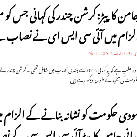
امن کا پیڑ: کرشن چندر کی کہانی جس کو م
لزام میں آئی سی ایس ای نے نصاب سے 
ی وائر اسٹاف
06/11/2019
کومت کی تنقید کے طو رپر دیکھ رہے ہیں
ودی حکومت کو نشانہ بنانے کے الزام می
ہانی جامن کا پیڑ آئی سی ایس سی کے ن