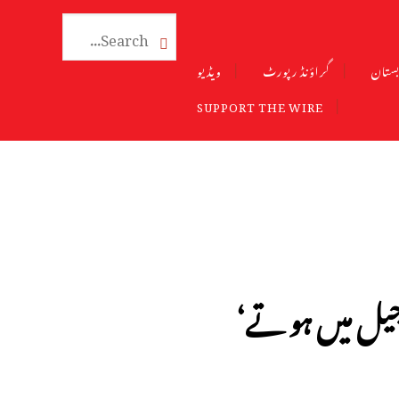

ستان
گراؤنڈ رپورٹ
ویڈیو
SUPPORT THE WIRE
جیل میں ہو تے‘