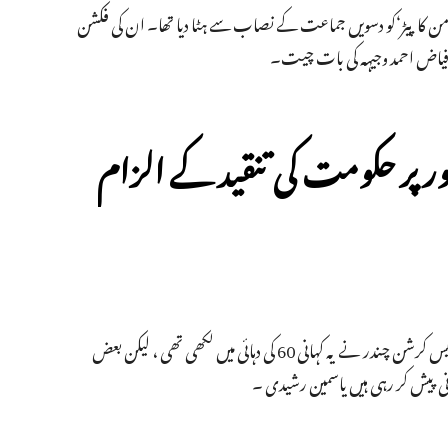
ن کا پیڑ‘کو دسویں جماعت کے نصاب سے ہٹا دیا تھا۔ ان کی فکشن
 فیاض احمد وجیہہ کی بات چیت۔
طور پر حکومت کی تنقید کے الزام
ویڈیو: کہانی جامن کا پیڑ،2015 سے ہندی نصاب میں شامل تھی ۔ معروف فکشن نویس کرشن چندر نے یہ کہانی 60 کی دہائی میں لکھی تھی ، لیکن بعض
نی پیش کر رہی ہیں یاسمین رشیدی ۔