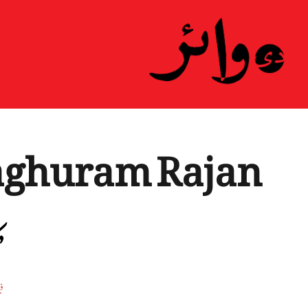
aghuram Rajan
’
فی