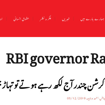
ہمارے بارے میں
خبریں
فکر و نظر
حقوق انسانی
ادب
RBI governor R
کرشن چندر آج لکھ رہے ہو تے تو تہاڑ 
اض احمد وجیہہ
05/12/2019