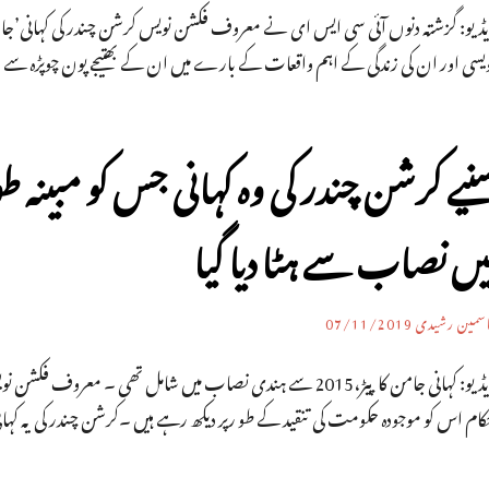
یڈیو: گزشتہ دنوں آئی سی ایس ای نے معروف فکشن نویس کرشن چندر کی کہانی’جام
ویسی اور ان کی زندگی کے اہم واقعات کے بارے میں ان کے بھتیجے پون چوپڑہ سے
نیے کرشن چندر کی وہ کہانی جس کو مبینہ 
یں نصاب سے ہٹا دیا گیا
اسمین رشیدی
07/11/2019
کام اس کو موجودہ حکومت کی تنقید کے طو رپر دیکھ رہے ہیں ۔کرشن چندر کی یہ کہا