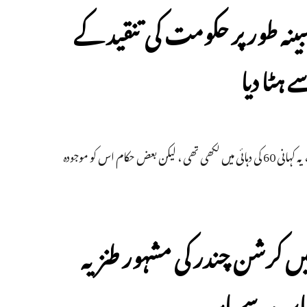
بینہ طور پر حکومت کی تنقید کے
ہٹا دیا
غور طلب ہے کہ یہ کہانی 2015 سے ہندی نصاب میں شامل تھی ۔ کرشن چندر نے یہ کہانی 60 کی دہائی میں لکھی تھی ، لیکن بعض حکام اس کو موجودہ
ں کرشن چندر کی مشہور طنزیہ
صاب سے باہر