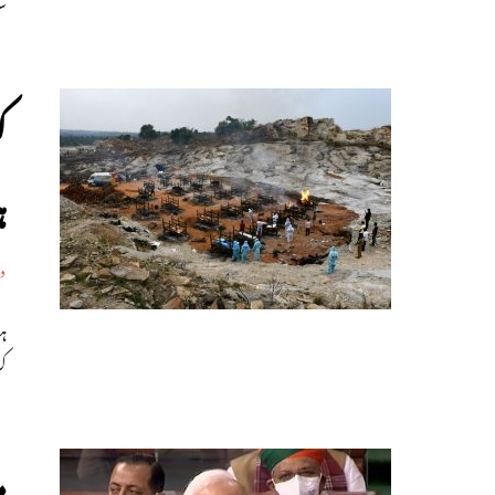
سہ
ہن
د
ہن
ک
م