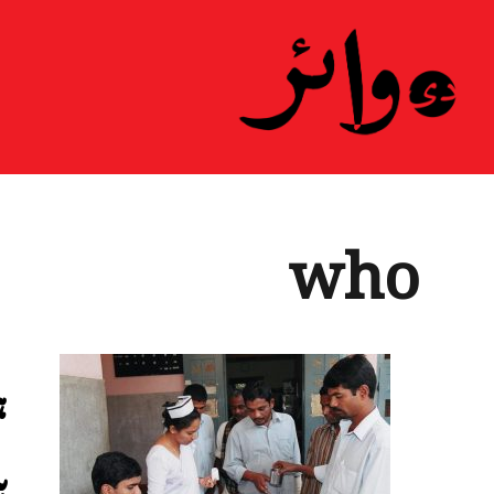
who
ہ