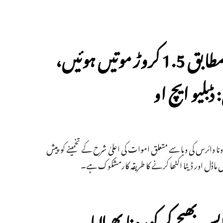
کووڈ-19 سے دنیا میں ایک اندازے کے مطابق 1.5 کروڑ موتیں ہوئیں،
ونا وائرس کی وبا سے متعلق اموات کی اعلیٰ شرح کے تخمینے کو پیش
 ماڈل اور ڈیٹا اکٹھا کرنے کا طریقہ کارمشکوک ہے۔
ھیج کر کورونا پھیلایا،