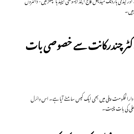
 لیڈی ہارڈنگ میڈیکل کالج اینڈ ایسوسی ایٹیڈ ہاسپٹلز میں- ڈاکٹروں
ڈاکٹر چندرکانت سے خصوصی بات
ہ دارالحکومت دہلی میں بھی ایک کیس سامنے آیا ہے۔ اس وائرل
 علی کی بات چیت۔