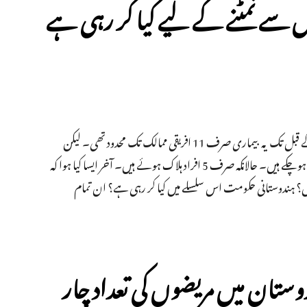
س سے نمٹنے کے لیے کیا کر رہی ہے
ویڈیو: اس بیماری کی شروعات 1970 میں ایک افریقی ملک میں ہوئی۔ رواں سال کے قبل تک یہ بیماری صرف 11 افریقی ممالک تک محدود تھی۔ لیکن
اب یورپ کے کئی ممالک سمیت 75 ممالک میں 19000 سے زائد افراد اس کا شکار ہو چکے ہیں۔ حالانکہ صرف 5 افراد ہلاک ہوئے ہیں۔ آخر ایسا کیا ہوا کہ
یں؟ ہندوستانی حکومت اس سلسلے میں کیا کر رہی ہے؟ ان تمام
ندوستان میں مریضوں کی تعداد چار