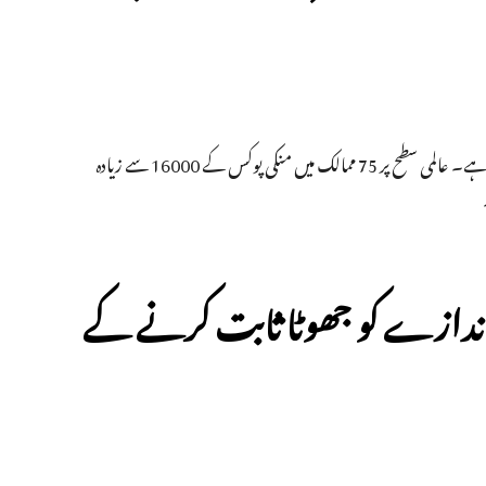
ورلڈ ہیلتھ آرگنائزیشن (ڈبلیو ایچ او) نےمنکی پوکس کو عالمی ایمرجنسی کا درجہ دے دیا ہے۔ عالمی سطح پر 75 ممالک میں منکی پوکس کے 16000 سے زیادہ
 اندازے کو جھوٹا ثابت کرنے کے