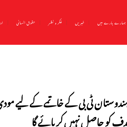
ہمارے بارے میں
خبریں
فکر و نظر
حقوق انسانی
ادب
دف کو حاصل نہیں کر پائے گا