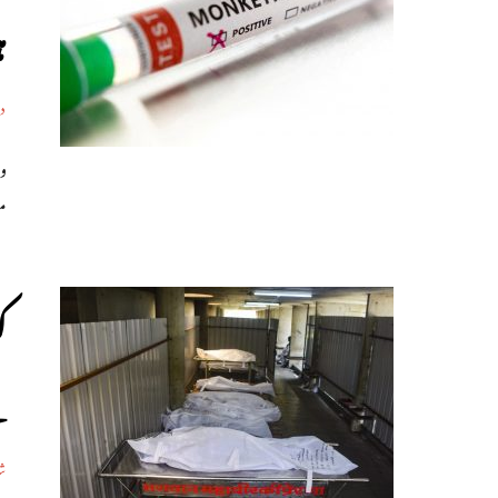
ہ
د
م
ک
ل
شر