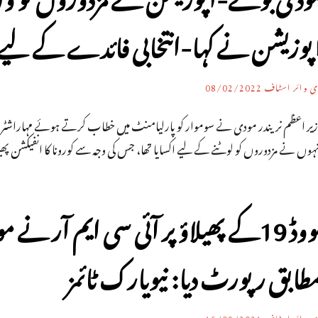
پوزیشن نے کہا-انتخابی فائدے کے لی
ی وائر اسٹاف
08/02/2022
زیر اعظم نریندر مودی نے سوموار کو پارلیامنٹ میں خطاب کرتے ہوئے مہاراشٹراو
ہوں نے مزدوروں کو لوٹنے کے لیے اکسایا تھا، جس کی وجہ سے کورونا کا انفیکشن پھی
کووڈ 19کے پھیلاؤ پر آئی سی ایم ا
طابق رپورٹ دیا: نیویارک ٹائمز
ی وائر اسٹاف
16/09/2021