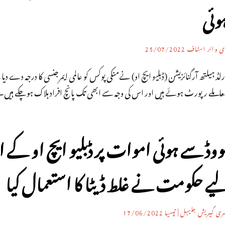
وئی
ی وائر اسٹاف
25/07/2022
عاملے رپورٹ ہوئے ہیں اور اس کی وجہ سے ابھی تک پانچ افراد ہلاک ہو چکے ہیں۔
ووڈ سے ہوئی اموات پر ڈبلیو ایچ او کے
یے حکومت نے غلط ڈیٹا کا استعمال کیا
ی گیریش جلیہل | تپسیا
17/06/2022