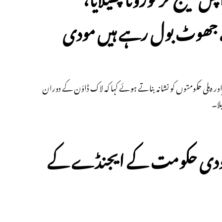
ے جھوٹ بول رہے ہیں مودی
ر دہلی حکومتوں کو نشانہ بناتے ہوئے کہا کہ لاک ڈاؤن کے دوران
لا۔
ٓر نے مودی حکومت کے ایجنڈے کے