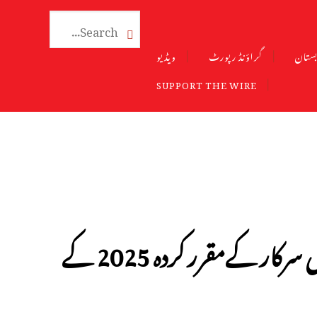

ستان
گراؤنڈ رپورٹ
ویڈیو
SUPPORT THE WIRE
ہندوستان ٹی بی کے خاتمے کے لیے مودی سرکار کےمقرر کردہ 2025 کے