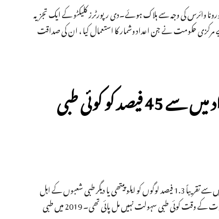
ن کا اندازہ ہے کہ 2020 میں ہی ہندوستان میں 8.30 لاکھ لوگ کورونا وائرس کی وجہ سے ہلاک ہوئے۔دی رپورٹرز کلیکٹو کے ایک تجزیہ
 مرکزی حکومت نے جن اعداد وشمار کا استعمال کیا ، ان کی صداقت
سال 2020 میں مرنے والے 82 لاکھ افراد میں سے 45 فیصد کو کوئی طبی
رجسٹرار جنرل آف انڈیا کی رپورٹ کے مطابق سال 2020 میں رجسٹرڈ کل اموات میں سے تقریباً 1.3 فیصد لوگوں کو ایلوپیتھی یا دیگر طبی شعبوں کے اہل
پیشہ ور افراد سے طبی سہولیات ملی تھیں۔ مرنے والوں میں سے 45 فیصد کو ان کی موت کے وقت کوئی طبی سہولت نہیں مل پائی تھی۔ 2019 میں طبی