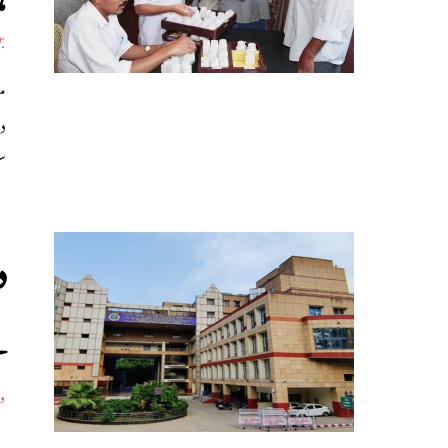
ب
س
د
کے 0
د