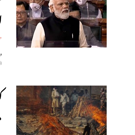
ا
د
و
ان
م
د