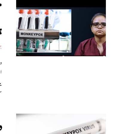
م
ہ
ب
ی
س
د