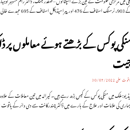
لی میں مرکزی حکومت کے تین بڑے اسپتالوں – صفدر جنگ، ڈاکٹر رام منوہر لوہیا، اور
ف کے 476 اور پیرا میڈیکل اسٹاف کے 695 عہدے خالی ہیں۔
نکی پوکس کے بڑھتے ہوئے معاملوں پر 
یت
اقوت علی
30/07/2022
یڈیو: ملک میں منکی پوکس کے کیس بڑھ رہے ہیں۔ کیرالہ میں تین معاملات کے علاو
یماری کی علامات اور علاج کے بارے میں ڈاکٹر چندرکانت سے دی وائر کے یاقوت