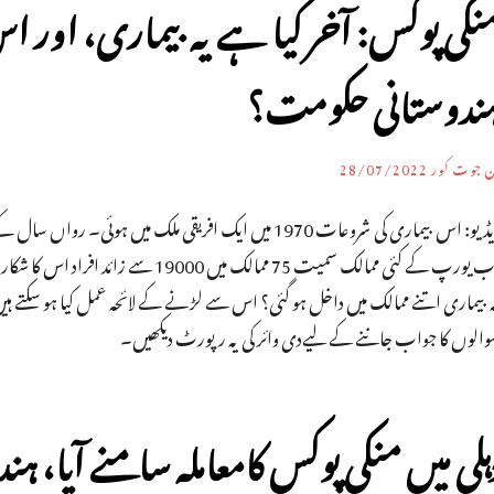
نکی پوکس: آخر کیا ہے یہ بیماری، اور ا
ندوستانی حکومت؟
ن جوت کور
28/07/2022
ہ بیماری اتنے ممالک میں داخل ہو گئی؟ اس سے لڑنے کے لائحہ عمل کیا ہو سکتے ہ
والوں کا جواب جاننے کے لیےدی وائر کی یہ رپورٹ دیکھیں۔
ہلی میں منکی پوکس کامعاملہ سامنے آیا، ہ