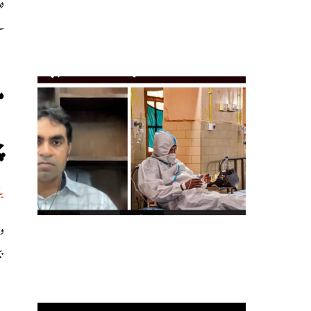
دہ
کے 903، نرسنگ اسٹا
م
چ
ی
و
ب