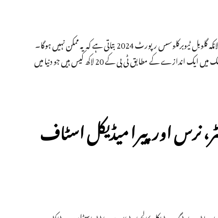
مودی حکومت نے ملک میں ٹی بی کے خاتمے کے لیے 2025 کا ہدف طے کیا ہے، حالانکہ گلوبل ٹیوبرکلوسس رپورٹ 2024 بتاتی ہے کہ یہ ممکن نہیں ہوگا۔
دنیا بھر میں ٹی بی کے کل معاملوں کا 26 فیصد معاملہ ہندوستان میں ہے۔ اس وقت ملک میں ایک اندازے کے مطابق ٹی بی کے 20 لاکھ کیس ہیں جو دنیا میں
ٹر، نرس اور پیرا میڈیکل اسٹاف