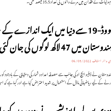
ولیات کے فقدان میں مرنے والوں کی تعداد 35.5 فیصد تھی۔
دوستان میں 47 لاکھ لوگوں کی جان گئی: ڈبلیو ایچ او
ی وائر اسٹاف
06/05/2022
دوستان نے ڈبلیو ایچ او کی جانب سے مصدقہ اعداد و شمار کی دستیابی کے باوجود کور
رنے کے لیے ریاضیاتی ماڈل کے استعمال پر شدید اعتراض کیا ہے اور کہا ہے کہ اس
ودی بولے-اپوزیشن نے مزدوروں کو واپس ب