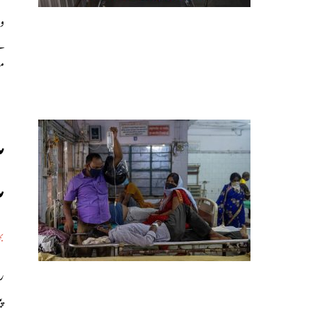
س
م
س
بھ