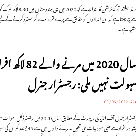
ورلڈ ہیلتھ آرگنائزیش
ے پتہ چلتا ہے کہ ان اندازوں کو حقائق سے پرے قرار دے کر مسترد کرنے کے لیے
شتبہ ہے۔
ہولت نہیں ملی: رجسٹرار جنرل
اشا
09/05/2022