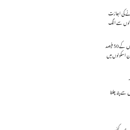
انے کی اجازت
اسکولوں سے الگ
پالیسی دستاویز کے مطابق، حکومت ایس ایس ایس کے ذریعے ‘میرٹ اور معاشی حیثیت (میرٹ- کم مینس) کی بنیاد پر چھٹی جماعت سے 12ویں جماعت تک کے ہر کلاس کے 50 فیصد
 ہے کہ جن اسکولوں میں
وپے سالانہ سے 247900 روپے سالانہ تک ہے، جس سے پتہ چلتا
تار ادارہ ہے۔ کئی