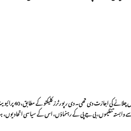
مرکزی حکومت نے 2021 میں ملک میں پرائیویٹ اداروں کو سینک اسکول 
یس ایس اور اس سے وابستہ تنظیموں، بی جے پی کے رہنماؤں، اس کے سیاسی اتحادیوں، ہ