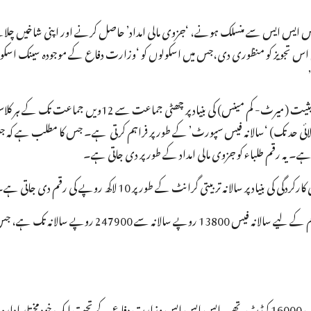
 ایس ایس ایس سے منسلک ہونے، ‘جزوی مالی امداد’ حاصل کرنے اور اپنی شاخیں چل
کابینہ اجلاس میں اس تجویز کو منظوری دی،جس میں اسکولوں کو ‘وزارت دفاع کے موجودہ سینک 
کی بالائی حد تک)کے لیے 50فیصد رقم (40000/- سالانہ کی بالائی حد تک) ‘سالانہ فیس سپورٹ’ کے طور پر فراہم کرتی ہے۔ جس کا مطلب
حکومتی تعاون اور مراعات کے باوجود دی رپورٹرز کلیکٹو نے پایا کہ سینئر سیکنڈری تعلیم کے لیے سالانہ فیس 13800 ر
نئی پالیسی آنے تک ملک میں ایس ایس ایس کے تحت 33 سینک اسکول تھے، جن میں 16000 کیڈٹ تھے۔ ایس ایس ایس وزارت دفاع کے تحت ایک خود مخ