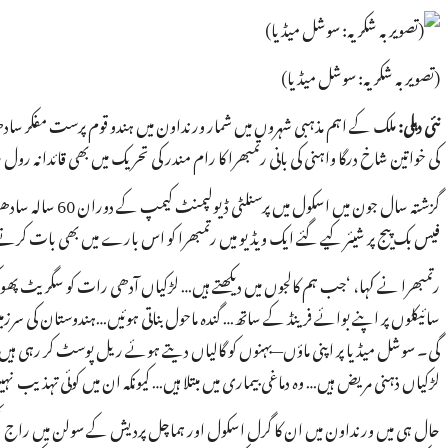
(تصویر بہ شکریہ: سوشل میڈیا)
نئی دہلی:
ملک کے اہم مذہبی شہروں میں شمار ورنداون میں ہندو قوم پرست مفکر سادھو
کی خواتین شاخ درگا واہنی کی بانی رتمبھرا کا رام مندر کی تحریک میں بھی قائدانہ رول
گزشتہ سال جون می
فیس بک پیج پر شیئر کیے گئے ایک ویڈیو میں رتمبھرا کو اس بارے میں بھی بات کرتے
رتمبھرا نے کہا، ‘جب ہم کالجوں میں دیکھتے ہیں… لڑکیاں آدھی رات کو سگریٹ پھ
سائیکلوں پر اپنے بوائے فرینڈ کے ساتھ… گندہ ماحول بناتی ہوئیں…ہندوستان کی سرزمین 
گی۔ سوشل میڈیا پر اپنی ماؤں—بہنوں کو گالیاں دیتے ہوئے ریل پوسٹ کر رہی ہیں، ننگی ہ
لڑکیاں ذہنی مریض ہیں… وہ دماغی بیماری میں مبتلا ہیں… کیونکہ ان میں کوئی تہذیب 