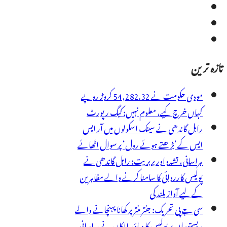
تازہ ترین
مودی حکومت نے 54,282.32 کروڑ روپے
کہاں خرچ کیے، معلوم نہیں: کیگ رپورٹ
راہل گاندھی نے سینک اسکولوں میں آر ایس
ایس کے ’بڑھتے ہوئے رول‘ پر سوال اٹھائے
ہراسانی، تشدد اور بربریت: راہل گاندھی نے
پولیس کارروائی کا سامنا کرنے والے مظاہرین
کے لیے آواز بلند کی
سی جے پی تحریک: جنتر منتر پر کھانا پہنچانے والے
ریستوراں پر پولیس کا دباؤ، مالکان نے ہراسانی