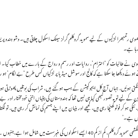
ی رتمبھرا لڑکیوں کے لیے سموید گروکلم گرلز سینک اسکول چلاتی ہیں۔ وشو ہندو پریش
 رہا ہے۔
ں اسکول میں پرسنلٹی ڈیولپمنٹ کیمپ کے دوران 60 سالہ سادھوی نے طالبات کو ‘احترام’، روایات اور رسم و رواج کے بارے میں خطا
 ہوئے دیکھا جا سکتا ہے کہ کالج اور سوشل میڈیا پر لڑکیاں کس طرح ‘بے لگام’ ہو 
ونکتی ہوئیں، جہاں آج کل ایجوکیشن کے ہب ہوگئے ہیں، شراب کی بوتلیں پھوڑتی ہوئ
کے لیے تو یہ تصورکبھی کیا ہی نہیں تھا کہ ہندوستان کی بیٹیاں اتنی خود مختار اور بے 
و کر فوٹو کھنچا رہی ہیں، کچھے اور بنیان میں اپنے جسم کی نمائش کر رہی ہیں، تو لگتا 
نہیں ہے۔’
حال ہی میں ورنداون میں ان کا گرل اسکول اور ہماچل پردیش کے سولن میں راج لکشمی سموید گروکلم، کم از کم 40 ایسے اسکولوں کی فہرست میں شام