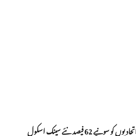
6 فیصد نئے سینک اسکول