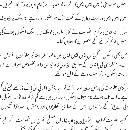
اسکول سوسائٹی (ایس ایس ایس) کے ساتھ معاہدے (ایم او یو) پر دستخط کیے ہیں۔
ایس ایس ایس وزارت دفاع کے تحت ایک خود مختار ادارہ ہے، جو پبلک پرائیویٹ 
اسکول قائم کرنے کے منصوبے کا اعلان کیا۔
جس بھی اسکول کے پاس ایس ایس ایس میں مذکور انفرااسٹرکچر مثلاً زمین، فزیکل اور 
ہے۔ منظوری کی پالیسی کے مطابق، بنیادی ڈھانچہ ہی واحد مخصوص معیار ہے،جس ک
وابستہ اسکول درخواست دینے کے اہل ہو گئے۔
مرکزی حکومت کی پریس ریلیز اور رائٹ ٹو انفارمیشن (آر ٹی آئی) کے ذریعے جمع کی
ہے کہ اب تک ہوئے 40 
(بی جے پی) کے رہنماؤں، اس کے سیاسی اتحادیوں اور دوستوں، ہندوتوا تنظیموں، افر
اگرچہ حکومت کو امید ہے کہ پی پی پی کا یہ نیا ماڈل مسلح افواج میں شمولیت کے لیے 
اداروں کے ملٹری ایکو سسٹم میں داخل ہونے کے خدشات کو بھی جنم دیا ہے۔