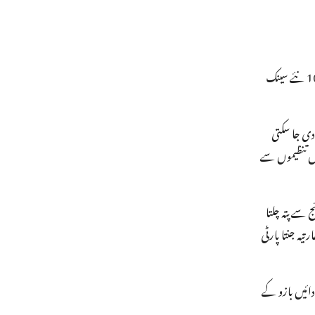
سال 2021 میں مرکزی حکومت نے نجی اداروں کو ملک میں سینک اسکول چلانے کی اجازت دی۔ اس سال کے سالانہ بجٹ میں حکومت نے پورے ہندوستان میں 100 نئے سینک
دی جا سکتی
ل تنظیموں سے
سے پتہ چلتا
، بھارتیہ جنتا پارٹی
دائیں بازو کے