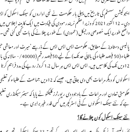
ایجوکیشن سسٹم کی تاریخ میں پہلی بار حکومت نے نجی اداروں کو سینک اسکول کو
دی۔ 12 اکتوبر 2021 کو وزیر اعظم نریندر مودی کی قیادت میں ایک 
واضح طور پرایک خصوصی ورٹیکل (عمودی) کے طور پر چلانے کی بات کہی گئی تھی۔’
طلباء (50 فیصد طلباء 
12ویں تک کی کلاسیں ہیں، ایس ایس ایس ہر سال 1.2 کروڑ روپے کی مدد فراہم کرتا ہے۔ یہ رقم طلباء کو جزوی مالی امداد کے طور پر دی جاتی ہے۔
اسکولوں کو دیگر مراعات بھی دی جاتی ہیں، جیسے کہ 12ویں جماعت کے طلباء کو تعلیمی کارکردگی کی بنیاد پر سالانہ تربیتی گرانٹ کے طور پر 10 لاکھ روپے کی رقم دی جاتی ہے۔
ہے کہ نئے سینک اسکولوں کے فی اسٹرکچر میں کس قدر غیر برابری ہے۔
نئے سینک اسکول کون چلائے گا؟