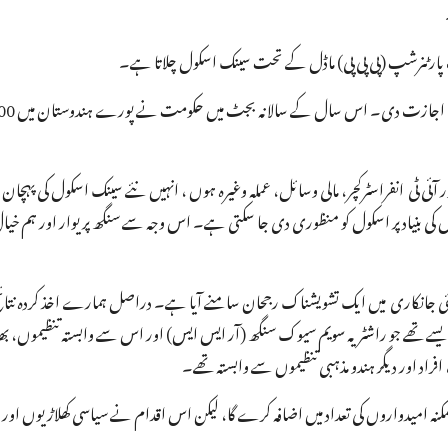
پارٹنرشپ (پی پی پی) ماڈل کے تحت سینک اسکول چلاتا ہے۔
آئی ٹی انفراسٹرکچر، مالی وسائل، عملہ وغیرہ ہوں ، انہیں نئے سینک اسکول کی پہچان 
ی بنیاد پر اسکول کو منظوری دی جا سکتی ہے۔ اس وجہ سے سنگھ پریوار اور ہم خیا
 گئی جانکاری میں ایک تشویشناک رجحان سامنے آیا ہے۔ دراصل ہمارے اخذ کردہ نتائج 
سینک اسکول معاہدوں میں سے کم از کم 62 فیصد اسکول ایسے تھے جو راشٹریہ سویم سیوک سنگھ (آر ایس ایس) اور اس سے وابستہ تنظیموں
اد اور دیگر ہندو مذہبی تنظیموں سے وابستہ تھے۔
ممکنہ امیدواروں کی تعداد میں اضافہ کرے گا، لیکن اس اقدام نے سیاسی کھلاڑیوں اور 