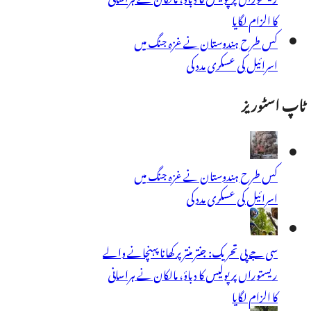
کا الزام لگایا
کس طرح ہندوستان نے غزہ جنگ میں
اسرائیل کی عسکری مدد کی
ٹاپ اسٹوریز
کس طرح ہندوستان نے غزہ جنگ میں
اسرائیل کی عسکری مدد کی
سی جے پی تحریک: جنتر منتر پر کھانا پہنچانے والے
ریستوراں پر پولیس کا دباؤ، مالکان نے ہراسانی
کا الزام لگایا