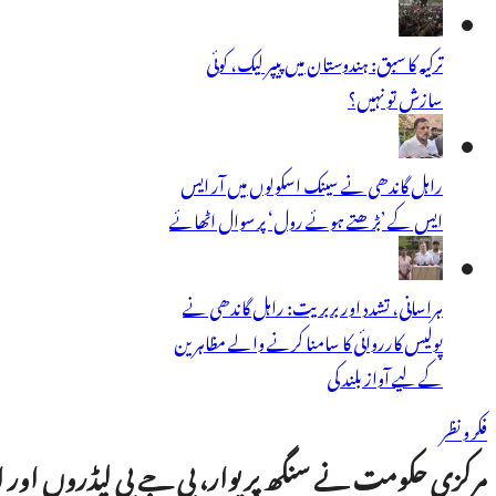
ترکیہ کا سبق: ہندوستان میں پیپر لیک، کوئی
سازش تو نہیں؟
راہل گاندھی نے سینک اسکولوں میں آر ایس
ایس کے ’بڑھتے ہوئے رول‘ پر سوال اٹھائے
ہراسانی، تشدد اور بربریت: راہل گاندھی نے
پولیس کارروائی کا سامنا کرنے والے مظاہرین
کے لیے آواز بلند کی
فکر و نظر
مرکزی حکومت نے سنگھ پریوار، بی جے پی لیڈروں اور اتحادیوں کو سونپے 2