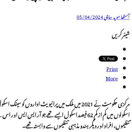
آستھا سویہ ساچی
05/04/2024
شیئر کریں
Print
More
اسکولوں میں کم از کم 62 فیصد اسکول ایسے تھے جو آر ا
تنظیموں، افراد اور دیگر ہندو مذہبی تنظیموں سے وابستہ تھے۔