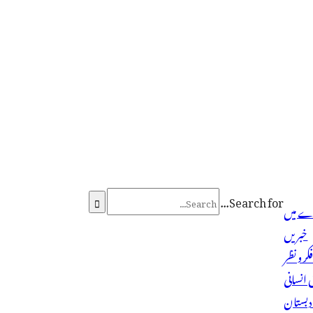
Search for...

ے میں
خبریں
کر و نظر
انسانی
دبستان