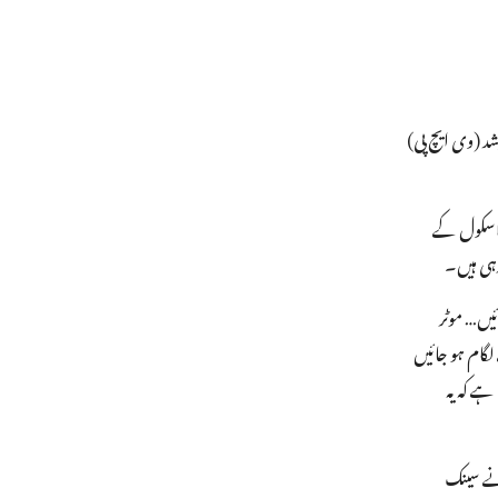
د (وی ایچ پی)
ب کیا۔ اسکول کے
رہی ہیں۔
یں… موٹر
لگام ہو جائیں
ہے کہ یہ
ل ہوا ہے،جنہوں نے سینک