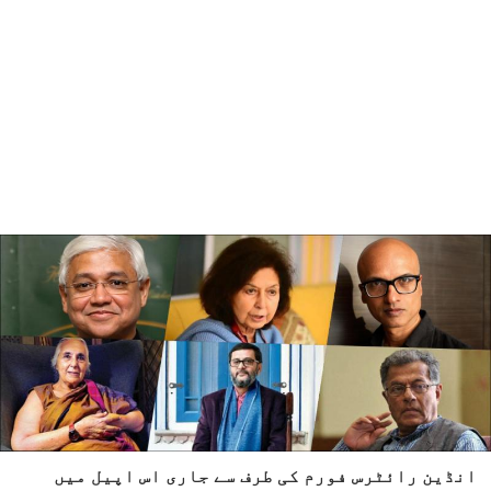
انڈین رائٹرس فورم کی طرف سے جاری اس اپیل میں