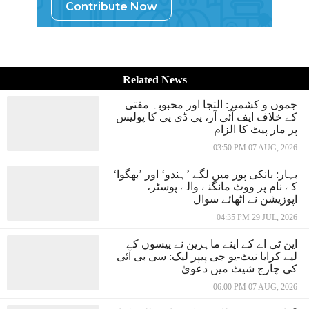
Contribute Now
Related News
جموں و کشمیر: التجا اور محبوبہ مفتی
کے خلاف ایف آئی آر، پی ڈی پی کا پولیس
پر مار پیٹ کا الزام
03:50 PM 07 AUG, 2026
بہار: بانکی پور میں لگے ’ہندو‘ اور ’بھگوا‘
کے نام پر ووٹ مانگنے والے پوسٹر،
اپوزیشن نے اٹھائے سوال
04:35 PM 29 JUL, 2026
این ٹی اے کے اپنے ماہرین نے پیسوں کے
لیے کرایا نیٹ-یو جی پیپر لیک: سی بی آئی
کی چارج شیٹ میں دعویٰ
06:00 PM 07 AUG, 2026