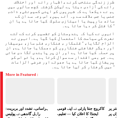
طرز زندگی منتخب کرنے ،اظہار رائے اور اختلاف
رائے کی آزادی دیتا ہے لیکن گزشتہ کچھ سالوں میں
ہم نے دیکھا ہے کہ شہریوں کو اپنی کمیونٹی، ذات،
جنس یا جس علاقے سے وہ آتے ہیں، اس وجہ سے ان کے
ساتھ مارپیٹ یا امیتازی سلوک کیا جاتا ہے یا ان
کا قتل کر دیا جاتا ہے۔ ‘
انہوں نے کہا کہ ہندوستان کو تقسیم کرنے کے لئے
نفرت کی سیاست کا استعمال کیا گیا ہے۔انہوں نے
الزام لگایا، ‘ قلمکار ، فنکار، فلم ساز، موسیقار
اور دیگر ثقافتی فنکاروں کو دھمکایا جاتا ہے، ان
پر حملہ کیا جاتا ہے اور ان پر پابندی لگا دی جاتی
ہے۔ جو بھی اقتدار سے سوال کرتا ہے، یا تو اس کو
پریشان کیا جاتا ہے یا جھوٹے اور فرضی الزامات
میں گرفتار کر لیا جاتا ہے۔ ‘
More in Featured :
تر پر
کاکروچ جنتا پارٹی نے اپنے قومی
ہراسانی، تشدد اور بربریت:
راں پر
ایجنڈا کا اعلان کیا — تعلیم،
راہل گاندھی نے پولیس