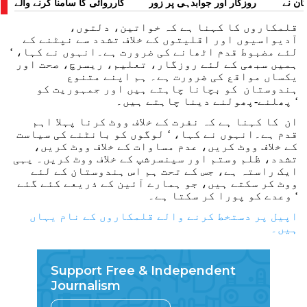
کان نے
روزگار اور جوابدہی پر زور
کارروائی کا سامنا کرنے والے
 لگایا
مظاہرین کے لیے آواز بلند کی
قلمکاروں کا کہنا ہے کہ خواتین، دلتوں،
آدیواسیوں اور اقلیتوں کے خلاف تشدد سے نپٹنے کے
لئے مضبوط قدم اٹھانے کی ضرورت ہے۔انہوں نے کہا، ‘
ہمیں سبھی کے لئے روزگار، تعلیم، ریسرچ، صحت اور
یکساں مواقع کی ضرورت ہے۔ ہم اپنے متنوع
ہندوستان کو بچانا چاہتے ہیں اور جمہوریت کو
پھلنے-پھولنے دینا چاہتے ہیں۔ ‘
ان کا کہنا ہے کہ نفرت کے خلاف ووٹ کرنا پہلا اہم
قدم ہے۔انہوں نے کہا، ‘ لوگوں کو بانٹنے کی سیاست
کے خلاف ووٹ کریں، عدم مساوات کے خلاف ووٹ کریں،
تشدد، ظلم وستم اور سینسرشپ کے خلاف ووٹ کریں۔ یہی
ایک راستہ ہے، جس کے تحت ہم اس ہندوستان کے لئے
ووٹ کر سکتے ہیں، جو ہمارے آئین کے ذریعے کئے گئے
وعدے کو پورا کر سکتا ہے۔ ‘
اپیل پر دستخط کرنے والے قلمکاروں کے نام یہاں
ہیں۔
Support Free & Independent
Journalism