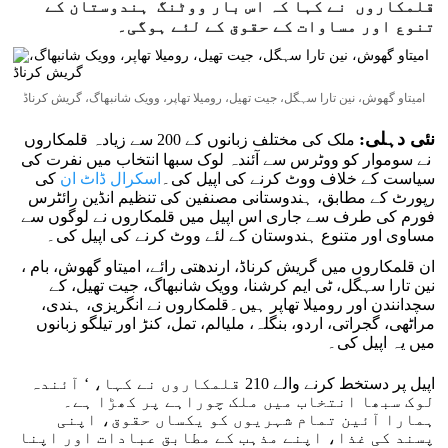
قلمکاروں نے کہا کہ اس بار ووٹنگ ہندوستان کے
تنوع اور مساوات کے حقوق کے لئے ہوگی۔
امیتاو گھوش، نین تارا سہگل، جیت تھیل، رومیلا تھاپر، وویک شانبھاگ، گریش کرناڈ
نئی دہلی:
ملک کی مختلف زبانوں کے 200 سے زیادہ قلمکاروں
نے سوموار کو ووٹرس سے آئندہ لوک سبھا انتخاب میں نفرت کی
سیاست کے خلاف ووٹ کرنے کی اپیل کی۔
اسکرال ڈاٹ ان
کی
رپورٹ کے مطابق، ہندوستانی مصنفین کی تنظیم انڈین رائٹرس
فورم کی طرف سے جاری اس اپیل میں قلمکاروں نے لوگوں سے
مساوی اور متنوع ہندوستان کے لئے ووٹ کرنے کی اپیل کی۔
ان قلمکاروں میں گریش کرناڈ، ارندھتی رائے، امیتاو گھوش، بام ،
نین تارا سہگل، ٹی ایم کرشنا، وویک شانبھاگ، جیت تھیل، کے
سچدانندن اور رومیلا تھاپر ہیں۔قلمکاروں نے انگریزی، ہندی،
مراٹھی، گجراتی، اردو، بنگلہ، ملیالم، تمل، کنڑ اور تیلگو زبانوں
میں یہ اپیل کی۔
اپیل پر دستخط کرنے والے 210 قلمکاروں نے کہا، ‘ آئندہ
لوک سبھا انتخاب میں ملک چوراہے پر کھڑا ہے۔
ہمارا آئین تمام شہریوں کو یکساں حقوق، اپنی
پسند کی غذا، اپنے مذہب کے مطابق عبادات اور اپنا