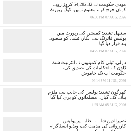
مودی حکومت نے 54,282.32 کروڑ روپے
کہاں خرچ کیے، معلوم نہیں: کیگ رپورٹ
06:00 PM 07 AUG, 2026
سنبھل تشدد: کمیشن کی رپورٹ میں
پولیس فائرنگ سے انکار، تشدد کو منصوبہ
بند قرار دیا گیا
04:29 PM 07 AUG, 2026
دہلی: ٹیلی کام کمپنیوں نے انٹرنیٹ شٹ
ڈاؤن کے احکامات کی تصدیق کی،
حکومت اب تک خاموش
06:14 PM 21 JUL, 2026
کھرگون تشدد: پولیس کی جانب سے ملزم
بنائے گئے گیارہ مسلمانوں کو بری کیا گیا
11:25 AM 05 AUG, 2026
نصیرالدین شاہ نے طلبہ پر پولیس
کارروائی کی مذمت کی، ویڈیو انسٹاگرام