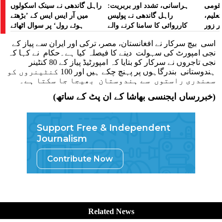
ے قومی
ہراسانی، تشدد اور بربریت:
راہل گاندھی نے سینک اسکولوں
تعلیم،
راہل گاندھی نے پولیس
میں آر ایس ایس کے ’بڑھتے
ر زور
کارروائی کا سامنا کرنے والے
ہوئے رول‘ پر سوال اٹھائے
مظاہرین کے لیے آواز بلند کی
اسی بیچ سرکار نے افغانستان، مصر، ترکی اور ایران سے پیاز کے
نجی امپورٹ کی سہولت دینے کا فیصلہ کیا ہے۔حکام نے کہا کہ
نجی تاجروں نے سرکار کو بتایا کہ امپورٹیڈ پیاز کے 80 کنٹینر
ہندوستانی بندرگاہوں پر پہنچ چکے ہیں اور 100 کنٹینروں کو
سمندری راستوں سے ہندوستان بھیجا جا سکتا ہے۔
(خبررساں ایجنسی بھاشا کے ان پٹ کے ساتھ)
Support Free & Independent
Journalism
Contribute Now
Related News