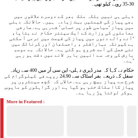
30-35 روپے کیلو تھی۔
دہلی ہی نہیں بلکہ ملک بھر کے دوسرے علاقوں میں
بھی پیاز کی قیمتیں بہت زیادہ ہیں۔ حالانکہ دہلی
میں پیاز ‘سیاسی طور پر حساس ’ شےرہی ہے۔صارفی
معاملوں کی وزارت کے ایک سینئر حکام نے بتایا،
‘آنے والے دنوں میں پیاز کی قیمت میں نرمی آ سکتی
ہے کیونکہ مہاراشٹر ، راجستھان اور کرناٹک میں
نئی فصل کی آمد شروع ہو گئی ہے۔ حالانکہ بے موسم
بارش کی وجہ سے انہیں باہر لانے میں دقت ہو رہی
ہے۔’
حکام نے کہا کہ مدر ڈیری دہلی- این سی آر میں 400 سے زیادہ
سفل کے ذریعے بفر اسٹاک سے 24.90 روپے فی کیلوگرام کی
شرح سے پیاز بیچ رہی ہے۔حالاں کہ کچھ سینٹروں پر
پیاز کاا سٹاک ختم ہو گیا ہے اور گراہکوں کو مایوس
ہوکر لوٹنا پڑ رہا ہے۔
More in Featured :