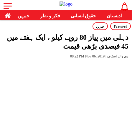
ادبستان
حقوق انسانی
فکر و نظر
خبریں
Featured
خبریں
دہلی میں پیاز 80 روپے کیلو ، ایک ہفتے میں
45 فیصدی بڑھی قیمت
08:22 PM Nov 06, 2019 | دی وائر اسٹاف