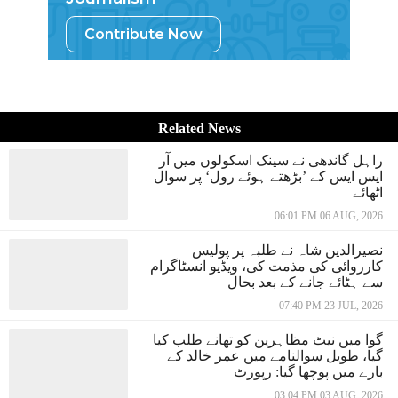
Contribute Now
Related News
راہل گاندھی نے سینک اسکولوں میں آر
ایس ایس کے ’بڑھتے ہوئے رول‘ پر سوال
اٹھائے
06:01 PM 06 AUG, 2026
نصیرالدین شاہ نے طلبہ پر پولیس
کارروائی کی مذمت کی، ویڈیو انسٹاگرام
سے ہٹائے جانے کے بعد بحال
07:40 PM 23 JUL, 2026
گوا میں نیٹ مظاہرین کو تھانے طلب کیا
گیا، طویل سوالنامے میں عمر خالد کے
بارے میں پوچھا گیا: رپورٹ
03:04 PM 03 AUG, 2026