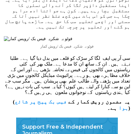
اپنا مستقبل داؤپر لگا کر آنے والی نسلوں کا
مستقبل بچا رہے ہیں۔ کون ہے جو اتنا ادھ مرا ہو
چکا ہے جس کو اس بات میں کچھ غلط نظر نہیں آتا کہ
سستی اور اچھی تعلیم سب کا حق ہے۔ ساڑھے پانچ سال
ہو گئے اور تعلیم پر چرچہ تک نہیں ہے۔
فوٹو بہ شکریہ فیس بک /رویش کمار
سی آر پی ایف لگا کر سڑک کو قلعے میں بدل دیا گیا ہے۔ طلبا
نہتے ہیں۔ ان کے ساتھ ان کا مدعا ہے۔ملک بھر کی کئی
ریاستوں میں کالجوں کی فیس بے تحاشہ بڑھی ہے اور اس کے
خلاف مظاہرے بھی ہو رہے۔ پرائیویٹ میڈیکل کالجوں میں بڑی
تعداد میں پڑھنے والے طالب علم بھی پریشان ہیں۔ مگر سب جے
این یو سے کنارا کر لیتے ہیں کیوں؟ کیا یہ سب کی بات نہیں ہے؟
کیا ہندی ریاستوں کے نوجوانوں ملعون ہی رہیں گے؟
(یہ مضمون رویش کمار کے
فیس بک پیج پر شائع
ہے۔)
ہوا
Support Free & Independent
Journalism