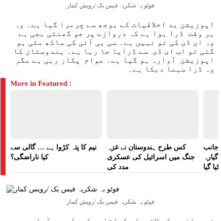
فوٹو بہ شکریہ فیس بک /رویش کمار
اپوزیشن بد اخلاقیات کے بوجھ سے چرمرا گیا ہے۔ وہ
ہر وقت ڈرا ہوا ہے کہ دروازے پر جو گھنٹی بجی ہے
وہ ای ڈی کی تو نہیں ہے۔ سی بی آئی کی ساکھ مٹی ہو
گئی تو اب ای ڈی سے ڈرایا جا رہا ہے۔ ہندوستان کا
اپوزیشن آوارہ ہو گیا ہے۔ عوام پکار رہی ہے مگر
وہ ڈرا سہما دبکا ہے۔
More in Featured :
 جانب
کس طرح ہندوستان نے غزہ
نیم کا پتہ کڑوا ہے … گالی سے
گیارہ
جنگ میں اسرائیل کی عسکری
کیا ناراضگی؟
ا گیا
مدد کی
فوٹو بہ شکریہ فیس بک /رویش کمار
نوجوانوں کو لاٹھیاں کھاتا دیکھ دل بھر آیا ہے۔ یہ