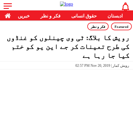
ادبستان
حقوق انسانی
فکر و نظر
خبریں
Featured
فکر و نظر
رویش کا بلاگ: ٹی وی چینلوں کو غنڈوں
کی طرح تعینات کر جے این یو کو ختم
کیا جا رہا ہے
02:57 PM Nov 20, 2019 | رویش کمار