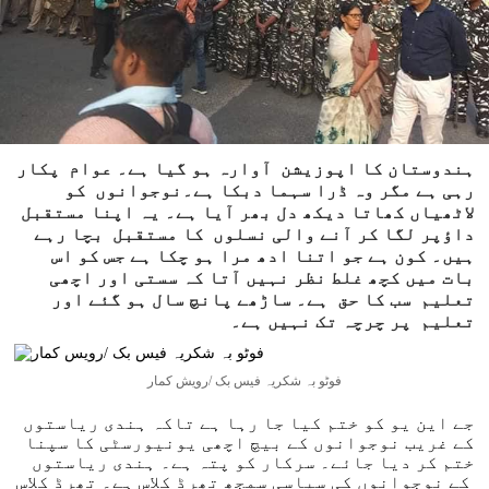
ہندوستان کا اپوزیشن آوارہ ہو گیا ہے۔ عوام پکار
رہی ہے مگر وہ ڈرا سہما دبکا ہے۔نوجوانوں کو
لاٹھیاں کھاتا دیکھ دل بھر آیا ہے۔ یہ اپنا مستقبل
داؤپر لگا کر آنے والی نسلوں کا مستقبل بچا رہے
ہیں۔ کون ہے جو اتنا ادھ مرا ہو چکا ہے جس کو اس
بات میں کچھ غلط نظر نہیں آتا کہ سستی اور اچھی
تعلیم سب کا حق ہے۔ ساڑھے پانچ سال ہو گئے اور
تعلیم پر چرچہ تک نہیں ہے۔
فوٹو بہ شکریہ فیس بک /رویش کمار
جے این یو کو ختم کیا جا رہا ہے تاکہ ہندی ریاستوں
کے غریب نوجوانوں کے بیچ اچھی یونیورسٹی کا سپنا
ختم کر دیا جائے۔ سرکار کو پتہ ہے۔ ہندی ریاستوں
کے نوجوانوں کی سیاسی سمجھ تھرڈ کلاس ہے۔ تھرڈ کلاس