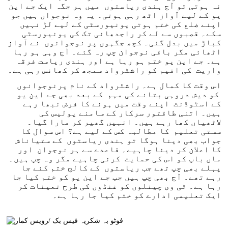
نہ ہوتی تو آج ہندی ریاستوں میں ہر جگہ ایک جے این
یو کے لیے آواز اٹھ رہی ہوتی۔ یہ وہ نوجوان ہیں جو
اپنے ضلع کی ختم ہوتی یونیورسٹی کے لیے لڑ نہیں
سکے۔ قصبوں سے لے کر راجدھانی تک کی یونیورسٹی
کباڑ میں بدل گئی۔ کچھ جگہوں پر نوجوانوں نے آواز
اٹھائی مگر باقی نوجوان چپ رہ گئے۔ آج وہی ہو رہا
ہے۔ جے این یو ختم ہو رہا ہے اور ہندی ریاست فرقہ
واریت کی افیم کو راشٹرواد سمجھ کر کھانس رہی ہے۔
اس وقت کا کمال ہے۔ راشٹرواد کے نام پرنوجوانوں
کو دیش دروہی بتانے کی مہم کے بعد بھی جے این یو
کے اسٹوڈنٹ اپنے وقت میں ہونے کا فرض نبھا رہے
ہیں۔ اتنی طاقتور سرکار کے سامنے پولیس کی
لاٹھیاں کھا رہے ہیں۔ انہیں گھیر کر مارا گیا۔
سستی تعلیم کا مطالبہ کس کے لیے ہے؟ اس سوال کا
جواب بھی دینا ہوگا تو ہندی ریاستوں کے ستیاناش
کا اعلان کر دینا چاہیے۔ قاعدے سے ہر نوجوان اور
ماں باپ کو اس کی حمایت کرنی چاہیے مگر وہ چپ ہیں۔
پہلے بھی چپ تھے جب ریاستوں کے کالج ختم کئے جا
رہے تھے۔ آج بھی چپ ہیں جب جے این یو کو ختم کیا جا
رہا ہے۔ ٹی وی چینلوں کو غنڈوں کی طرح تعینات کر
ایک تعلیمی ادارے کو ختم کیا جا رہا ہے۔