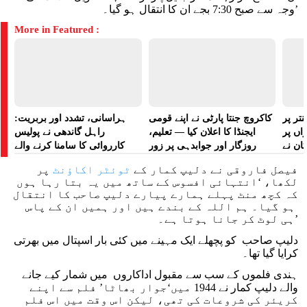
وجہ سے صبح 7:30 بجے ان کا انتقال ہو گیا۔’
More in Featured :
تر پر
کاکروچ جنتا پارٹی نے اپنے قومی
ہراسانی، تشدد اور بربریت:
راں پر
ایجنڈا کا اعلان کیا — تعلیم،
راہل گاندھی نے پولیس
کان نے
روزگار اور جوابدہی پر زور
کارروائی کا سامنا کرنے والے
 لگایا
مظاہرین کے لیے آواز بلند کی
فیصل فاروقی نے دلیپ کمار کے
ٹوئٹر اکاؤنٹ
پر
لکھا، ‘انتہائی افسوس کے ساتھ میں یہ بتا رہا ہوں
کہ کچھ منٹ پہلے ہمارے پیارے دلیپ صاحب کا انتقال
ہو گیا۔ ہم اللہ کے بندے ہیں اور ہمیں ان کے پاس
ہی لوٹ کر جانا ہوتا ہے۔’
دلیپ صاحب کو پچھلے ایک مہینے میں کئی بار اسپتال میں بھرتی
کرایا گیا تھا۔
ہندی فلموں کے سب سے مقبول اداکاروں میں شمار کیے جانے
والے دلیپ کمار نے 1944 میں‘جوار بھاٹا’ فلم سے اپنے
کریئر کی شروعات کی تھی، لیکن اس وقت میں اس فلم