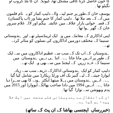
کا خون حاصل کرنا کافی مشکل تھا، کیونکہ ان کا بلڈ گروپ او
نگیٹو تھا۔
یوسف خان کےطور پر جنم لینے والے دلیپ کمار کو یہ نام فلموں
میں آنے کے بعد ملا تھا۔ دلیپ کمار کا جنم پشا ور (اب پاکستان)
کے قصہ خوانی بازار علاقے میں عائشہ بیگم اور لالہ غلام سرور
خان کے گھر ہوا تھا۔
اپنی اداکاری کے معاملے میں وہ ایک ٹرینڈسیٹر تھے اور ہندوستانی
سنیما کے مختلف دورمیں اداکاروں کی نسلوں کو متاثر کرتے
تھے۔
ہندوستان کے اب تک کے سب سے عظیم اداکاروں میں سے ایک
کے طور پر انہیں مانا جاتا ہے۔ اتنا ہی نہیں ہندوستان میں
سنیما کے عہد زریں کے لیجنڈ میں سے بھی وہ ایک تھے۔
دلیپ کمار کو ایک ہندوستانی اداکارکے ذریعے سب سے زیادہ
ایوارڈ جیتنے کے لیے گنیز بک آف ورلڈ ریکارڈ میں شامل کیا گیا
ہے۔ انہیں ہندوستان میں پہلا میتھڈ ایکٹر ہونے کا بھی سہرا دیا
جاتا ہے۔ انہیں 1994 میں دادا صاحب پھالکے ایووارڈ اور 2015 میں
پدم وبھوشن سے نوازا گیا تھا۔
ان کے انتقال سے ہندوستانی فلم صنعت میں ایک خلا
پیدا ہو گیا ہے۔
(خبررساں ایجنسی بھاشا کے ان پٹ کے ساتھ)