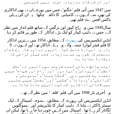
اور ان کے کام نے زیادہ توجہ نہیں کھینچی ۔
سن 1947 میں آئی فلم ‘جگنو’، جس میں نورجہاں نے بھی اداکاری
کی تھی، سے انہوں نے کامیابی کا ذائقہ چکھا۔ یہ ان کی پہلی
باکس آفس ہٹ فلم تھی۔
سال1949 میں وہ راج کپور اور نرگس کے ساتھ فلم انداز میں نظر
آئے، جس نے دلیپ کمار کو ایک بڑے اداکار کے طور پر قائم کر دیا۔
انڈین ایکسپریس کی
رپورٹ
کے مطابق، 1954 میں بہترین اداکار
کا فلم فیئر ایوارڈ جیتنے والے وہ پہلے اداکار تھے اور انہوں نے 8
بار یہ ایوارڈ حاصل کیا۔ انہوں نے اور شاہ رخ کھان
نےمشترکہ طور پر سب سے زیادہ فلم فیئر ٹرافی کا
ریکارڈ بنایا ہے۔
اپنے پانچ دہائی لمبے کریئر میں انہوں نے ‘مغل
اعظم’، ‘دیوداس’، ‘نیا دور’ اور ‘رام اور شیام’ جیسی
متعدد ہٹ فلمیں دیں۔ ‘گنگا جمنا’، ‘مدھومتی’،
‘کرانتی’، ‘ودھاتا’، ‘شکتی’ اور ‘مشعل’ جیسی فلموں
میں لاثانی اداکاری کے لیے انہیں جانا جاتا ہے۔
وہ آخری بار 1998 میں آئی فلم ‘قلعہ’ میں نظر آئے تھے۔
انڈین ایکسپریس کی رپورٹ کے مطابق، ہندوجہ اسپتال کے ایک
سینئر ڈاکٹر نے بتایا کہ دلیپ کمار کا بلڈپریشر اور ہیموگلوبن
لگاتار گر رہا تھا۔ اسپتال میں انہیں خون دیا جا رہا تھا، لیکن ان