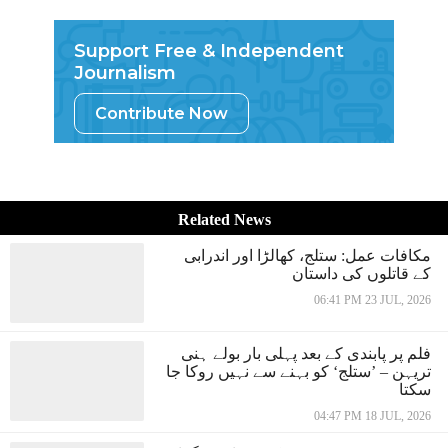
Support Free & Independent
Journalism
Contribute Now
Related News
مکافات عمل: ستلج، کھالڑا اور اندرابی
کے قاتلوں کی داستان
06:41 PM 23 JUL, 2026
فلم پر پابندی کے بعد پہلی بار بولے ہنی
تریہن – ’ستلج‘ کو بہنے سے نہیں روکا جا
سکتا
04:47 PM 18 JUL, 2026