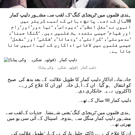
ہندی فلموں میں‘ٹریجڈی کنگ’کے لقب سے مشہور دلیپ کمار
98سال کے تھے۔ پانچ دہائی کے لمبے کریئر میں
انہوں نے ‘مغل اعظم’، ‘دیوداس’، ‘نیا دور’اور‘رام
اور شیام’ جیسی متعدد ہٹ فلمیں دیں۔ ‘گنگا جمنا’،
‘مدھومتی’، ‘کرانتی’، ‘ودھاتا’، ‘شکتی’ اور ‘مشعل’
جیسی فلموں میں لاثانی اداکاری کے لیے انہیں جانا
جاتا ہے۔
دلیپ کمار۔ (فوٹوبہ شکریہ : وکی پیڈیا)
جانےمانے اداکار دلیپ کمار کا طویل علالت کے بعد بدھ کی صبح
کو انتقال ہو گیا۔ ان کے اہل خانہ اور ان کا علاج کر رہے
ڈاکٹروں نے یہ جانکاری دی۔
دلیپ کمار 98 سال کے تھے۔
ہندی فلموں میں‘ٹریجڈی کنگ’یعنی شہنشاہ جذبات کےلقب سے
مشہور دلیپ کمار منگل سے ہندوجہ اسپتال کے آئی سی یو میں
بھرتی تھے۔
ان کا علاج کر رہے ڈاکٹر جلیل پارکر نے کہا، ‘طویل علالت کی