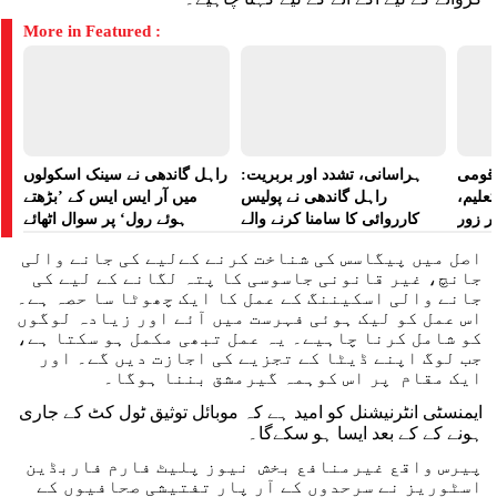
More in Featured :
ے قومی
ہراسانی، تشدد اور بربریت:
راہل گاندھی نے سینک اسکولوں
تعلیم،
راہل گاندھی نے پولیس
میں آر ایس ایس کے ’بڑھتے
ر زور
کارروائی کا سامنا کرنے والے
ہوئے رول‘ پر سوال اٹھائے
مظاہرین کے لیے آواز بلند کی
اصل میں پیگاسس کی شناخت کرنے کےلیے کی جانے والی
جانچ، غیر قانونی جاسوسی کا پتہ لگانے کے لیے کی
جانے والی اسکیننگ کے عمل کا ایک چھوٹا سا حصہ ہے۔
اس عمل کو لیک ہوئی فہرست میں آئے اور زیادہ لوگوں
کو شامل کرنا چاہیے۔ یہ عمل تبھی مکمل ہو سکتا ہے،
جب لوگ اپنے ڈیٹا کے تجزیے کی اجازت دیں گے۔ اور
ایک مقام پر اس کوہمہ گیرمشق بننا ہوگا۔
ایمنسٹی انٹرنیشنل کو امید ہے کہ موبائل توثیق ٹول کٹ کے جاری
ہونے کے کے بعد ایسا ہو سکےگا۔
پیرس واقع غیرمنافع بخش نیوز پلیٹ فارم فاربڈین
اسٹوریز نے سرحدوں کے آر پار تفتیشی صحافیوں کے