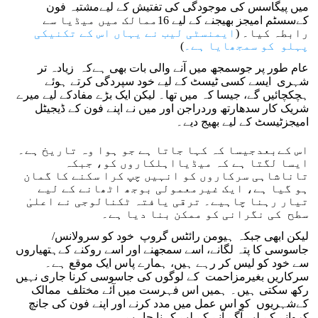
میں پیگاسس کی موجودگی کی تفتیش کے لیےمشتبہ فون
کےسسٹم امیجز بھیجنے کے لیے 16ممالک میں میڈیا سے
رابطہ کیا۔ (
ایمنسٹی لیب نے یہاں اس کے تکنیکی
پہلو کو سمجھایا ہے۔
)
عام طور پر جوسمجھ میں آنے والی بات بھی ہےکہ زیادہ تر
شہری ایسے کسی ٹیسٹ کے لیے خود سپردگی کرتے ہوئے
ہچکچائیں گے، جیسا کہ میں تھا۔ لیکن ایک بڑے مفادکے لیے میرے
شریک کار سدھارتھ وردراجن اور میں نے اپنے فون کے ڈیجیٹل
امیجزٹیسٹ کے لیے بھیج دیے۔
اس کےبعدجیسا کہ کہا جاتا ہے جو ہوا وہ تاریخ ہے۔
ایسا لگتا ہے کہ میڈیااہلکاروں کو، جبکہ
تاناشاہی سرکاروں کو انہیں چپ کرا سکنے کا گمان
ہو گیا ہے، ایک غیرمعمولی بوجھ اٹھانے کے لیے
تیار رہنا چاہیے۔ ترقی یافتہ ٹکنالوجی نے اعلیٰ
سطح کی نگرانی کو ممکن بنا دیا ہے۔
لیکن ابھی جبکہ ہیومن رائٹس گروپ خود کو سرولانس/
جاسوسی کا پتہ لگانے، اسے سمجھنے اور اسے روکنے کےہتھیاروں
سے خود کو لیس کر رہے ہیں، ہمارے پاس ایک موقع ہے۔
سرکاریں بغیرمزاحمت کے لوگوں کی جاسوسی کرنا جاری نہیں
رکھ سکتی ہیں۔ ہمیں اس فہرست میں آئے مختلف ممالک
کےشہریوں کو اس عمل میں مدد کرنے اور اپنے فون کی جانچ
کروانے کے لیے آگے آنے کے لیے کہنا چاہیے۔