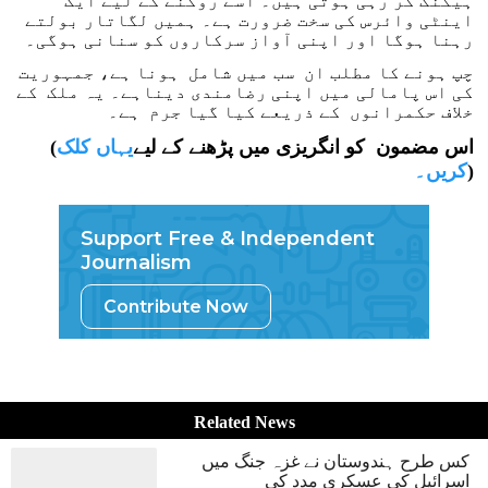
ہیکنگ کر رہی ہوتی ہیں۔ اسے روکنے کے لیے ایک
اینٹی وائرس کی سخت ضرورت ہے۔ ہمیں لگاتار بولتے
رہنا ہوگا اور اپنی آواز سرکاروں کو سنانی ہوگی۔
چپ ہونے کا مطلب ان سب میں شامل ہونا ہے، جمہوریت
کی اس پامالی میں اپنی رضامندی دیناہے۔ یہ ملک کے
خلاف حکمرانوں کے ذریعے کیا گیا جرم ہے۔
(اس مضمون کو انگریزی میں پڑھنے کے لیے
یہاں کلک
)
کریں۔
Support Free & Independent
Journalism
Contribute Now
Related News
کس طرح ہندوستان نے غزہ جنگ میں
اسرائیل کی عسکری مدد کی