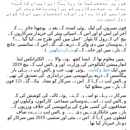
طور پر منتخب کیا جا رہا ہے؟ این ایس او کا کہنا
ہے کہ یہ صرف سرکاروں کو ہی اپنے سافٹ ویئر کی
فراہمی کرتا ہے اور اس کے استعمال میں اس کا کوئی
رول نہیں ہے۔
فون نمبروں کی لیک ہوئی لسٹ کے بعد یہ پوچھنا جائز ہے کہ
آخر این ایس او اور اس کے اسپائی ویئر کی خریدار سرکاروں کے
بیچ ‘ان کےرول کا بٹوارہ’اصل میں کس طرح سے کیا گیا ہے؟
(ہندوستان میں دی وائر کے ذریعےکیے گئے اس کے سائنسی جانچ
کے بارے میں اور جاننے کے لیے
یہاں دیکھیں۔
)
ہمیں معلوم تھا کہ ایسا کچھ ہونے والا ہے۔ الکٹرانکس اینڈ
انفارمیشن ٹکنالوجی کی وزارت اور وہاٹس ایپ کے بیچ 2019
میں ایک
خط وکتابت
ہوئی تھی، جب وہاٹس ایپ نے پہلی بار
پیگاسس کے ذریعےپرائیویسی میں دراندازی کی تصدیق کی تھی۔
وہاٹس ایپ نے کہا کہ اس نے سرکار کو نشانہ بنائے گئے 121 فون
کے بارے میں مطلع کیا۔
سرکار نے پہلے تو اسے یہ کہتے ہوئے ٹالنے کی کوشش کی کہ
وہاٹس ایپ نے اسےہندوستانی سماجی کارکنوں، وکیلوں اور
صحافیوں کی کسی طرح کی پرائیویسی کی خلاف ورزیوں کے
بارے میں جانکاری نہیں دی ہے۔ وہاٹس ایپ نے بہت صاف
لفظوں میں کہا کہ اس نے مئی اور ستمبر، 2019 میں سرکار کو
دو بار خبردار کیا تھا۔