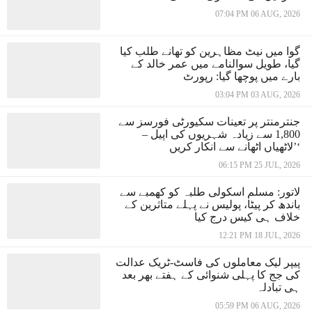
07:04 PM 06 AUG, 2026
گوا میں نیٹ مظاہرین کو تھانے طلب کیا
گیا، طویل سوالنامے میں عمر خالد کے
بارے میں پوچھا گیا: رپورٹ
03:04 PM 03 AUG, 2026
جنترمنتر پر تعینات سکیورٹی فورسز سے
1,800 سے زیادہ شہریوں کی اپیل –
’لاٹھیاں اٹھانے سے انکار کریں‘
06:15 PM 25 JUL, 2026
لاتور: مسلم اسکولی طلبہ کو کھمبے سے
باندھ کر پیٹا، پولیس نے پہلے متاثرین کے
خلاف ہی کیس درج کیا
12:21 PM 18 JUL, 2026
پیپر لیک معاملوں کی فاسٹ-ٹریک عدالت
کی جج کا پہلی شنوائی کے ہفتے بھر بعد
ہی تبادلہ
05:59 PM 06 AUG, 2026