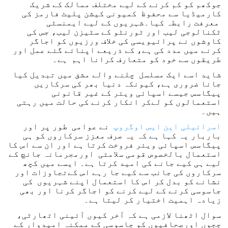
جوکھم کو کم کرنے کے لیے مختلف ممالک کے شریک
کارمیڈیا سے محفوظ کمیونی کیشن پلیٹ فارمز کی
معرفت رابطہ کیا۔شہریوں کے لیے ایمنسٹی
ٹکنالوجی لیب اور ٹورنٹو کے سٹیزن لیب، جس کی
کاوشوں نے پرائیویسی کی خلاف ورزیوں کو اجاگر
کرنے میں مدد کی ہے، کے ذریعے اپنائے گئے عمل اور
طریقوں سے خود کو متعارف کرانا اہم ہے۔
شاید اسے ایک مسلسل چلنے والے مشق میں تبدیل کیا
جانا ضروری ہے، کیونکہ دنیا بھر کی سرکاریں
پیگاسس جیسے اسپائی ویئر کے غیر قانونی
استعمالوں کو لےکر انکار کرنے کی حالت میں رہتی
ہیں۔
اسرائیلی این ایس اوگروپ
نے عوامی طور پر اور
باربار یہ کہا ہے کہ یہ صرف معزز سرکاروں کو ہی
پیگاسس اسپائی ویئر فروخت کرتا ہے اور ان سے اس کا
استعمال بالخصوص قومی سلامتی اورمجرمانہ جانچ کے
لیے ہی کیے جانے کی امید کرتا ہے۔ ایسے میں کچھ
سرکاروں کی جانب سے کیے جا رہے اس کےتجاوزات اور
نشانے کو بدل کر اس کا استعمال اپنے شہریوں کی
جاسوسی کرنے کے لیے کرنے کو اجاگر کرنا اور بھی
زیادہ اہمیت اختیار کر لیتا ہے۔
سوال اٹھنا لازمی ہے کہ آخر کیوں آئینی اتھارٹی،
ججوں اورصحافیوں کو جاسوسی کے ممکنہ امیدوار کے