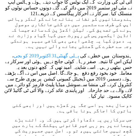
آئی ٹی کی وزارت کے ایک نوٹس کا جواب دیتے ہوئے وہاٹس ایپ
نے مئی اور ستمبر 2019 میں دائر کیے گئے دونوں حساس نوٹوں کو
منسلک کیا۔سرکار نے آخرکار پیگاسس کے ذریعے121
ہندوستانیوں کو نشانہ بنائے جانے کو لےکر وہاٹس
ایپ کی طرف سے ستمبر میں دی گئی جانکاری موصول
ہونے کی تصدیق کی۔ لیکن اکھڑ پن کے ساتھ جیسا کہ
انڈین ایکسپریس کی رپورٹ میں کہا گیا، وزارت نے
یہ دعویٰ کیا یہ چٹھی ابھی بھی کافی مبہم ہونےکی
وجہ سے خطرے کی گھنٹی بجانے والی نہیں ہے۔
ہندوستان میں خطرے کی
پہلی گھنٹی31 اکتوبر2019 کو بجی
،
لیکن اس کا نتیجہ صفر رہا۔ کوئی جانچ نہیں ہوئی اور سرکار بے
حس بیٹھی رہی۔ اسے شایدیہ امید تھی کہ کچھ دنوں بعد یہ
معاملہ خود بخود رفع دفع ہو جائےگا۔اصل میں اس نے آگے بڑھتے
ہوئے دسمبر، 2019 میں ڈیجیٹل کمیونی کیشن پر پوری طرح سے
کنٹرول کرنے کی منشا سےسوشل میڈیا پلیٹ فارمز کو دائرے میں
لانے والے بے حد جارحانہ اور پابندی عائد کرنے والا آئی ٹی گائیڈ لائن
کاایک مسودہ تیار کیا۔
دو سال بعد ہم اسی جگہ پر کھڑے ہیں اور ابھی کئی
باتوں کا اجاگر ہونا باقی ہے۔
جب سرکاریں یہ دکھاوا کرتی ہیں کہ وہ اتنے بڑے
پیمانے پر ہو رہی غیر قانونی ہیکنگ کے بارے میں
کچھ نہیں جانتی ہیں، تو وہ اصل میں جمہوریت کی