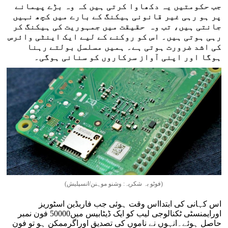
جب حکومتیں یہ دکھاوا کرتی ہیں کہ وہ بڑے پیمانے
پر ہو رہی غیر قانونی ہیکنگ کے بارے میں کچھ نہیں
جانتی ہیں، تب وہ حقیقت میں جمہوریت کی ہیکنگ کر
رہی ہوتی ہیں۔ اس کو روکنے کے لیے ایک اینٹی وائرس
کی اشد ضرورت ہوتی ہے۔ ہمیں مسلسل بولتے رہنا
ہوگا اور اپنی آواز سرکاروں کو سنانی ہوگی۔
(فوٹو بہ شکریہ: وشنو موہنن/انسپلیش)
اس کہانی کی ابتدااس وقت ہوئی جب فاربڈین اسٹوریز
اورایمنسٹی ٹکنالوجی لیب کو ایک ڈیٹابیس میں50000 فون نمبر
حاصل ہوئے۔انہوں نے ناموں کی تصدیق اوراگرممکن ہو تو فون