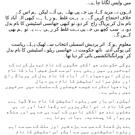
میں واپس لگانا چاہیے۔
انہوں نے مزید کہا، بی جے پی بھلے ہی آئے، لیکن ہم اس کے
خلاف احتجاج کریں گے۔ یہ بہت غلط ہو رہا ہے، کبھی الہ آباد کا
نام بدل کر پریاگ راج کر دو، تو کبھی جھانسی اسٹیشن کا نام بدل
دو، یہ سب کچھ بی جے پی بہت غلط کر رہی ہے، یہ تو ہم بھی
کہیں گے۔
معلوم ہو کہ اتر پردیش اسمبلی انتخاب سے ٹھیک پہلے ریاست
کی یوگی آدتیہ ناتھ حکومت نے جھانسی ریلوے اسٹیشن کا نام بدل
کر ‘ویرانگنالکشمی بائی’کر دیا تھا۔
یوگی حکومت، جو اکثر جگہوں کے نام تبدیل کرنے کے
لیےخبروں میں رہتی ہے، اس سے قبل فیض آباد کا نام
بدل کر ایودھیا، الہ آباد کا نام بدل کر پریاگ راج
اور مغل سرائے اسٹیشن کا نام دین دیال
اپادھیائےکرنے جیسے فیصلوں کے سلسلے میں سرخیوں
میں رہتی ہے۔
لیکن، اس بار جس ریلوے اسٹیشن کا نام بدلا گیا ہے،
جس کا نام نہ تو انگریزوں نے رکھا تھا اور نہ ہی
مغلوں نے، جو اکثر ناموں کے لیے بی جے پی اور سنگھ
پریوار کا پسندیدہ بہانہ ہوتا ہے۔
بندیل کھنڈ کے سب سے بڑے شہر اور ملک کے سب سے اہم
ریلوے اسٹیشنوں میں سے ایک، اس اسٹیشن کا نام