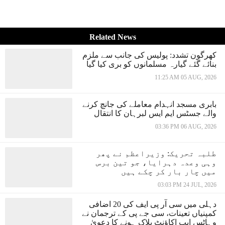
Related News
کھرگون تشدد: پولیس کی جانب سے ملزم
بنائے گئے گیارہ مسلمانوں کو بری کیا گیا
11:25 AM 05 AUG, 2026
بابری مسجد انہدام معاملے کی جانچ کرنے
والے جسٹس ایم ایس لبرہان کا انتقال
03:36 PM 06 AUG, 2026
طلبہ تحریک: وزیراعظم نے پھر
وہی وعدہ دہرایا، جو تین برس
میں چار بار کر چکے ہیں
03:03 PM 24 JUL, 2026
دہلی میں سی آر پی ایف کی 20 اضافی
کمپنیاں تعینات، سی جے پی کے ترجمان نے
وہاٹس ایپ اکاؤنٹ بلاک ہونے کا دعویٰ