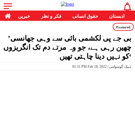
ادبستان
حقوق انسانی
فکر و نظر
خبریں
Featured
’بی جے پی لکشمی بائی سے وہی جھانسی
چھین رہی ہے، جو وہ مرتے دم تک انگریزوں
کو نہیں دینا چاہتی تھیں‘
01:31 PM Feb 18, 2022 | دیپک گوسوامی