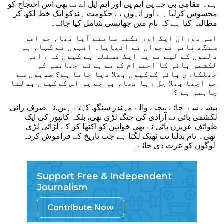
ہے۔ مقامی بی جے پی ایم پی اور ایم ایل اے نے بھی اس احتجاج کو
محسوس کرلیا ہے اور انہوں نے حکومت ہندکو ایک خط لکھ کر
مطالبہ کیا ہے کہ نام میں جھانسی شامل کیا جائے۔
اسی دوران ایک اور نکتہ سامنے آیا تھا، جو امر
سنگھ نامی نوجوان نے اٹھایا۔ انہوں نے کہا، ہم
دلتوں کے لیے تو یہ ایک مسئلہ ہے کیوں کہ رانی
لکشمی بائی کا احترام کرتے ہوئے جھانسی کی
جھلکاری بائی کوکیوں بھلا دیا جاتا ہے؟ صدیوں سے
جو اچھا بھلا چل رہا تھا، بی جے پی اس کوکیوں بدلنا
چاہتی ہے ؟
پیشے سے چائے بیچنے والے مہندر سنگھ کہتے ہیں،نہ صرف رانی
لکشمی بائی نے آزادی کی جنگ لڑی تھی، بلکہ کانپور کی ایک
طوائف عزیزن بائی نے بھی خواتین کو اکٹھا کر کے لڑائی لڑی
تھی۔ نام بدلنا تب ٹھیک لگتا ہے جب تاریخ کے فراموش کردہ
لوگوں کو عزت دی جائے۔
Support Free & Independent
Journalism
Contribute Now