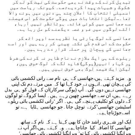
تبدیل کرنے کے وقت نے بھی حکومت کی نیت کو لے کر
شکوک و شبہات پیدا کردیےتھے۔ کیونکہ ریاست میں
اسمبلی انتخاب کا اعلان چند ہی دنوں میں ہونے والا
تھا۔..لیکن انتخابات میں یوگی حکومت کو اس فیصلے
سے جھانسی میں کوئی فائدہ ہوتانظر نہیں آرہا،
الٹے لوگوں میں غم و غصہ دیکھنے کو مل رہا ہے۔
جھانسی کے لوگ پارٹی یا نظریے سے اوپر اٹھ کر
حکومت کے اس قدم کی نکتہ چینی کر رہے ہیں اور اسے
جھانسی کی پہچان پر حملہ قرار دے رہے ہیں۔
ریلوے کے ہی ایک ملازم نے نام ظاہر نہ کرنے کی شرط
پر کہا، انہیں(یوگی) شاید لگے کہ لوگ خوش ہیں،
لیکن ایک فیصد لوگ بھی خوش نہیں ہیں۔
وہ مزید کہتے ہیں،جھانسی کے ہی نام سے رانی لکشمی بائی
کی پہچان تھی۔انہوں نے خود کہا تھا کہ میں مرتے دم تک اپنی
جھانسی نہیں دوں گی۔ آپ (یوگی سرکار)ان کے قول کو ہی بدل
رہے ہیں، ان سے جھانسی چھین رہے ہیں۔ ایسا کروگے تو لوگوں
کے دلوں کو تکلیف پہنچے گی ہی۔ اگر ‘رانی لکشمی بائی ریلوے
اسٹیشن جھانسی’کرتے توچل جاتا۔جو جھانسی ہٹایا ہے، تو
اسےجوڑناچاہیے۔
ایک اور شہری راشد خان کا بھی کہنا ہے کہ نام کے ساتھ
جھانسی کا اضافہ کیا جاناچاہیے۔ وہ کہتے ہیں،اگر آپ نے
ویرانگنا لکشمی بائی کیا تو’ ویرانگنا لکشمی بائی جھانسی’