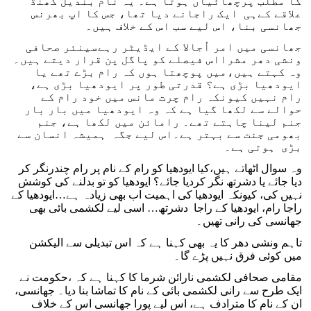
کا مطلب پرچھائیاں ہوتا ہے۔ یہ نام بندیل کھنڈ
علاقے کےہی ایک راجانے دیا تھا، جس کا اپ بھرنس
جھانسی بنا، اس لیے سب اس کے خلاف ہیں۔
جھانسی میں امر اُجالا کے ایڈیٹر رہےسینئر صحافی
ونشی دھر مشرااس فیصلے کو پاگل پن قرار دیتے ہیں۔
وہ کہتے ہیں،میں پوچھتا ہوں کہ رام بڑے تھے یا
ایودھیا بڑی ہے؟ قدرتی طور پر ایودھیا بڑی ہے،
رام نہیں کیونکہ رام چرت مانس میں خود رام کے
حوالے سے لکھا گیا ہے کہ وہ ایودھیا میں بار بار
جنم لینا چاہتے تھے۔ رامائن میں لکھا ہے، جنم
بھومی جنت سے بہتر ہے۔اس لیے جگہ ہمیشہ انسان سے
بڑی ہوتی ہے۔
وہ سوال اٹھاتے ہیں،کیا ایودھیا کو رام کے نام پر رام چندرنگر کر
دیا جائے یا دشرتھ نگر کردیا جائے؟ ایودھیا کو تو بدلنے کی کوشش
نہیں کی، کیونکہ ایودھیا کی اہمیت اب بھی زیادہ ہے…ایودھیا کے
راجا رام، ایودھیا کے راجا دشرتھ… اسی لیے لکشمی بائی بھی
جھانسی کی رانی تھیں۔
تاہم ونشی دھر کا یہ بھی کہنا ہے کہ اس تبدیلی سے الیکشن
میں کوئی فرق نہیں پڑے گا۔
مقامی صحافی لکشمی نارائن شرما کا کہنا ہے کہ ،حکومت نے
ایک طرح سے رانی لکشمی بائی کے نام کا تماشا بنا دیا۔ جھانسی،
ان کے نام کا مترادف ہے، اس لیے پورا جھانسی اس کے خلاف