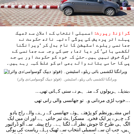
گراؤنڈ رپورٹ:
اسمبلی انتخاب کے اعلان سے ٹھیک
پہلے اتر پردیش کی یوگی آدتیہ ناتھ حکومت نے
جھانسی ریلوے اسٹیشن کا نام بدل کر ‘ویرانگنا
لکشمی بائی’ کر دیا تھا، جس کی وجہ سے جھانسی کے
لوگ خوش نہیں ہیں۔حتیٰ کہ خود کو حکومت اور بی جے
پی کا حامی بتانے والے بھی اس کو غلط کہہ رہے ہیں۔
ویرانگنا لکشمی بائی ریلوے اسٹیشن۔ (فوٹو: دیپک گوسوامی/دی وائر)
…بندیلے ہربولوں کے منہ ہم نے سنی کہانی تھی،
خوب لڑی مردانی وہ تو جھانسی والی رانی تھی…
اس مشہورنظم کو پڑھتے ہوئے جھانسی کے رہنے والے راج یادو
کے چہرے پر ایک فخریہ مسکراہٹ تیر جاتی ہے اور ان میں ایک
الگ ہی طرح کا جوش نظر آنے لگتا ہے۔ راج پیشہ سے آٹو ڈرائیور
ہیں، جب ان سے اسمبلی انتخاب سے ٹھیک پہلے ریاست کی یوگی