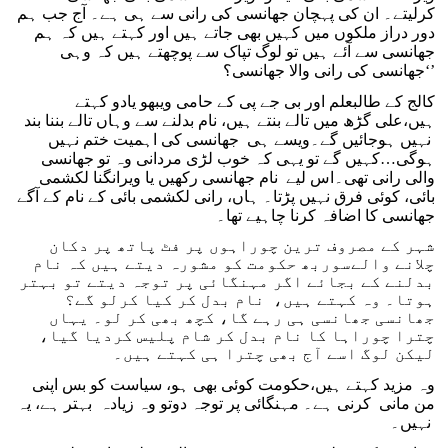
کرلیتے۔ ان کی پہچان جھانسی کی رانی سے ہی ہے۔ آج جب ہم
دور دراز ملکوں میں کہیں بھی جاتے ہیں اور کہتے ہیں کہ ہم
جھانسی سے آئے ہیں تو لوگ تپاک سے پوچھتے ہیں کہ وہی
‘جھانسی کی رانی والا جھانسی؟’
کالج کے طالبعلم اور بی جے پی کے حامی ویبھو یادو کہتے
ہیں،علی گڑھ میں تالے بنتے ہیں، نام بدلنے سے وہاں تالے بننا بند
نہیں ہوجائیں گے۔ویسے ہی جھانسی کی اہمیت ختم نہیں
ہوگی…کہیں گے تو یہی کہ خوب لڑی مردانی وہ تو جھانسی
والی رانی تھی۔اس لیے نام جھانسی رکھیں یا ویرانگنا لکشمی
بائی، کوئی فرق نہیں پڑتا۔ ہاں، رانی لکشمی بائی کے نام کے آگے
جھانسی کا اضافہ کرنا چاہیے تھا۔
شہر کے مصروف ترین چوراہوں پر فٹ پاتھ پر دکان
چلانے والےسوربھ حکومت کو مشورہ دیتے ہیں کہ نام
بدلنے کے بجائے اگر مہنگائی پر توجہ دیتے تو بہتر
ہوتا۔ وہ کہتے ہیں، نام بدل کر کیا کرلو گے؟
جھانسی جھانسی ہی رہے گا، کچھ بھی کر لو۔ یہاں
چترا چوراہا کا نام بدل کر شام پلیس کردیا گیا،
لیکن لوگ اسے آج بھی چترا ہی کہتے ہیں۔
وہ مزید کہتے ہیں،حکومت کوئی بھی ہو، سیاست کو بس اپنی
من مانی کرنی ہے۔ مہنگائی پر توجہ دوتو وہ زیادہ بہتر ہے، یہ
نہیں۔