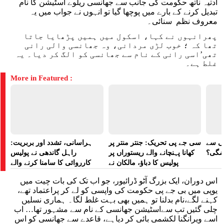
آدتیہ ناتھ حکومت کی جانب سے جھانسی ریلوے اسٹیشن کا نام
تبدیل کرنے کے بارے میں پوچھا گیا تو انہوں نے جواب میں یہ
معروف نظم سنائی۔
پھرانہوں نے کہا، اسکول میں ہمیں پڑھایا جاتا
تھا کہ ؛ خوب لڑی مردانی، وہ جھانسی والی رانی
تھی’اسی رانی کے نام سے جھانسی کو الگ کر دیا۔ یہ
غلط ہے۔
More in Featured :
لی سے
سی جے پی تحریک: جنتر منتر پر
ہراسانی، تشدد اور بربریت:
اضگی؟
کھانا پہنچانے والے ریستوراں پر
راہل گاندھی نے پولیس
پولیس کا دباؤ، مالکان نے
کارروائی کا سامنا کرنے والے
ہراسانی کا الزام لگایا
مظاہرین کے لیے آواز بلند کی
اس دوران، ایک بزرگ آٹو ڈرائیور، جو اب تک کی بات چیت میں
یوپی میں بی جے پی حکومت کی واپسی کو لے کر پراعتماد تھے،
کہنے لگے،نام بدلنا تو ہمیں بھی بہت غلط لگا۔ ہماری نسلیں
چلی گئیں تب سےاسٹیشن جھانسی کے نام سے مشہور تھا… اب
اسے ویرانگنا لکشمی بائی کر دیاہے، قاعدے سے جھانسی کو اس