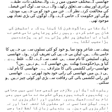
جھانسی کےمختلف حصوں میں رہنے والےمختلف ذات، طبقے،
برادری اور پیشے سےتعلق رکھنے والے بہت سے لوگ اس فیصلے
کی مخالفت کرتے نظر آئے۔ جن میں خود کو بی جے پی، مودی،
یوگی اور حکومت کے حامی کہنے والے لوگوں کی بڑی تعداد بھی
موجود تھی۔
ایک مقامی بھاگوت شرن کا کہنا ہے کہ ، اسٹیشن کی
شان ہی ختم کردی ۔وہیں رنکو پرجاپتی نامی شخص نے
کہا، اب اسٹیشن پر نظر پڑتی ہے تو یہ پڑھنےمیں
بڑاعجیب لگتا ہے۔
پیشے سے شاعر ونود ساہو خود کو کئی نسلوں سے بی جے پی کا
حامی بتاتے ہیں، لیکن بی جے پی کی تعریف کرتے ہوئے جھانسی
ریلوے اسٹیشن کا نام سنتے ہی غصے سے کہنے لگے، غلط ہے یہ۔
کیا وہی(حکومت) بھکت ہیں جھانسی کے، ہم نہیں ہیں؟
جھانسی–رانی لکشمی بائی کا مترادف ہے۔ جھانسی کا نام لیتے
ہی ذہن میں جھانسی کی رانی خود بخود ابھرتی ہے۔ جھانسی
اور رانی لکشمی بائی کی رفاقت سے بڑی اور کوئی چیز نہیں ہو
سکتی۔
ریلوے کے ایک اور ملازم، جو کبھی جھانسی میں صحافی
رہ چکےہیں، کہتے ہیں،یوگی حکومت نے ماضی میں بھی
نام بدلے…ٹھیک ہے،وہ مغلوں اور انگریزوں نے
دیے۔ لیکن جھانسی نہ تو مغلوں کا تحفہ تھا اور نہ
انگریزوں کی دین۔ یہ بندیلی زبان کا لفظ تھا ،جس