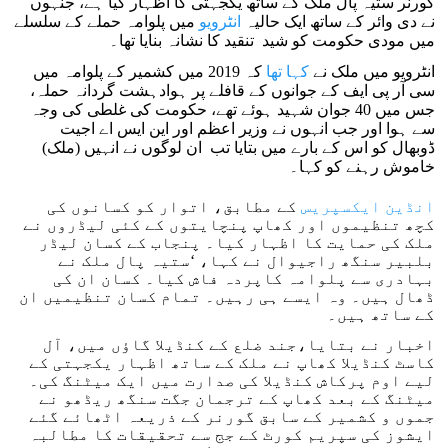
گورنر ستیہ پال ملک کے ساتھ یکجہتی کا اظہار کیا ہے، جنہوں
نے دی وائر کے ساتھ ایک حالیہ
انٹرویو
میں پلوامہ حملے کے سلسلے
میں مودی حکومت کو شید تنقید کا نشانہ بنایا تھا۔
انٹرویو میں ملک نے
کہا تھا
کہ 2019 میں کشمیر کے پلوامہ میں
سی آر پی ایف کے جوانوں کے قافلے پر ہوادہشت گردانہ حملہ،
جس میں 40 جوان شہید ہوئے تھے، حکومت کی غلطی کی وجہ
سے ہوا اور جب انہوں نے وزیر اعظم اور این ایس اے اجیت
ڈوبھال کو اس کے بارے میں بتایا تب ان لوگوں نے انہیں (ملک)
خاموش رہنے کو کہا۔
انڈین ایکسپریس
کے مطابق، اتوار کو کسانوں کی
کچھ تنظیموں اور کھاپ پنچایتوں کے کئی لیڈروں نے
ملک کی حمایت کا اظہار کیا۔ پنجاب کے کسان لیڈر
بلبیر سنگھ راجیوال نے کہا، ‘ستیہ پال ملک نے
بہادری سے پلوامہ کاپردہ فاش کیا۔ کسان ان کی
ڈھال ہیں۔ وہ ایسے ہی رہیں۔ تمام کسان تنظیمیں ان
کے ساتھ ہیں۔
اخبار نے بتایا،جند ضلع کے کنڈیلا گاؤں میں، آل
کاسٹ کنڈیلا کھاپ نے ملک کے ساتھ اظہار یکجہتی کے
لیے اوم پرکاش کنڈیلا کی صدارت میں ایک میٹنگ کی۔
میٹنگ کے بعد کھاپ کے ترجمان جگت سنگھ ریڈھو نے
جموں و کشمیر کے سابق گورنر کے ذریعہ اٹھائے گئے
ایشوز کی سپریم کورٹ کے جج سے تحقیقات کا مطالبہ