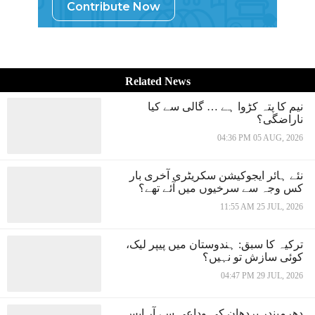
Contribute Now
Related News
نیم کا پتہ کڑوا ہے … گالی سے کیا
ناراضگی؟
04:36 PM 05 AUG, 2026
نئے ہائر ایجوکیشن سکریٹری آخری بار
کس وجہ سے سرخیوں میں آئے تھے؟
11:55 AM 25 JUL, 2026
ترکیہ کا سبق: ہندوستان میں پیپر لیک،
کوئی سازش تو نہیں؟
04:47 PM 29 JUL, 2026
دھرمیندر پردھان کی وداعی سے آر ایس