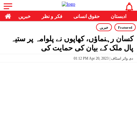
ادبستان
حقوق انسانی
فکر و نظر
خبریں
Featured
خبریں
کسان رہنماؤں، کھاپوں نے پلوامہ پر ستیہ
پال ملک کے بیان کی حمایت کی
01:12 PM Apr 20, 2023 | دی وائر اسٹاف