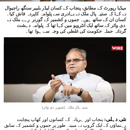
میڈیا رپورٹ کے مطابق، پنجاب کے کسان لیڈر بلبیر سنگھ راجیوال
نے کہا کہ ستیہ پال ملک نے بہادری سے پلوامہ کاپردہ فاش کیا۔
کسان ان کے ساتھ ہیں۔ جموں و کشمیر کے گورنر رہے ملک نے
دی وائر کے ساتھ ایک انٹرویو میں کہا تھا کہ پلوامہ دہشت
گردانہ حملہ حکومت کی غلطی کی وجہ سے ہوا تھا۔
ستیہ پال ملک۔ (تصویر: دی وائر)
نئی دہلی:
پنجاب اور ہریانہ کے کسانوں اور کھاپ پنچایت
رہنماؤں کے ایک گروپ نے مبینہ طور پر جموں و کشمیر کے سابق