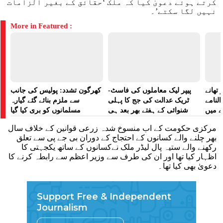
کرتے ہوئے دعویٰ کیا کہ ملک ‘حقائق کے بغیر الزامات
نہیں لگا سکتے’۔
More in Featured :
تھانے
پیپر لیک معاملوں کی فاسٹ-
کھرگون تشدد: پولیس کی جانب
لنامے
ٹریک عدالت کی جج کا پہلی
سے ملزم بنائے گئے گیارہ
ے میں
شنوائی کے ہفتے بھر بعد ہی
مسلمانوں کو بری کیا گیا
 رپورٹ
تبادلہ
مرکزی حکومت کے اب منسوخ شدہ زرعی قوانین کے خلاف سال
بھر چلنے والے کسانوں کے احتجاج کے دوران بی جے پی سے تعلق
رکھنے والے ستیہ پال لیڈر ملک نےکسانوں کے ساتھ یکجہتی کا
اظہار کیا تھا اور ان کی طرف سے وزیر اعظم سے رابطہ کرنے کا
دعویٰ بھی کیا تھا۔
Support Free & Independent
Journalism