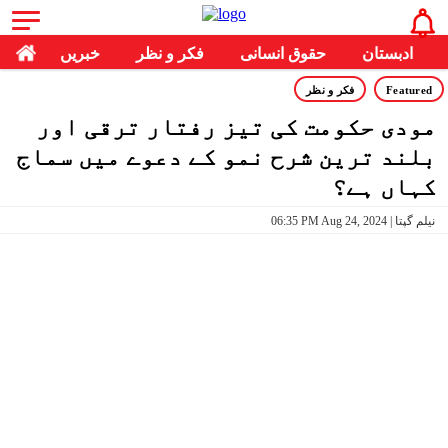
ادبستان
حقوق انسانی
فکر و نظر
خبریں
Featured
فکر و نظر
مودی حکومت کی تیز رفتار ترقی اور
بلند ترین شرح نمو کے دعوے میں سماج
کہاں ہے؟
06:35 PM Aug 24, 2024 | نیلم گپتا