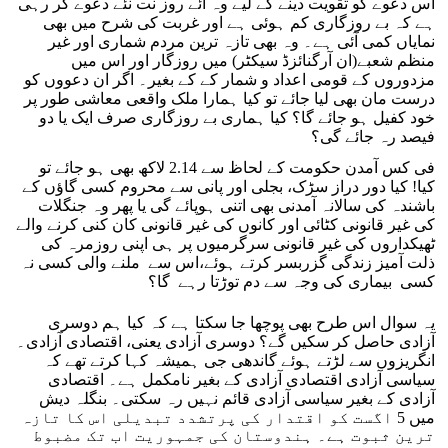
اس دعوے کو تقویت دینے کے لیے وہ آئے روز نت نئے دعوے کر رہی
ہے کہ بے روزگاری کم ہوئی ہے اور غربت کی شرح میں بھی
نمایاں کمی آئی ہے۔ وہ بھی تازہ ترین مردم شماری اور غیر
منظم شعبے(ان آرگنائزڈ سیکٹر) میں روزگار اور اس میں
مزدوروں کے قومی اعداد و شمار کے کے بغیر۔ اگر ان دعووں کو
درست مان بھی لیا جائے تو کیا ہمارا ملک واقعی معاشی طور پر
خود کفیل ہو جائے گا؟ کیا ہماری بے روزگاری صرف ایک یا دو
فیصد رہ جائے گی؟
فی کس آمدن حکومت کے لحاظ سے 2.14 لاکھ بھی ہو جائے تو
کیا! کیا دور دراز سڑک، بجلی اور پانی سے محروم کسی گاؤں کے
باشندہ کی سالانہ آمدنی بھی اتنی ہوپائے گی یا پھر وہ جنگلات
کی غیر قانونی کٹائی اور کانوں کی غیر قانونی کان کنی کرنے والے
ٹھیکداروں کی غیر قانونی سرگرمیوں پر ہی اپنی روزمرہ کی
ذلت آمیز زندگی گزربسر کرتے ہوئے،اس سے ملنے والی کسی نہ
کسی بیماری کی وجہ سے دم توڑتا رہے گا؟
یہ سوال اس طرح بھی پوچھا جا سکتا ہے کہ کیا ہم دوسری
آزادی حاصل کر سکیں گے؟ دوسری آزادی یعنی، اقتصادی آزادی۔
انگریزوں سے لڑتے ہوئے گاندھی جی ہمیشہ کہا کرتے تھے کہ
سیاسی آزادی اقتصادی آزادی کے بغیر نامکمل ہے۔ اقتصادی
آزادی کے بغیر سیاسی آزادی قائم نہیں رہ سکتی۔ بنگلہ دیش
میں 5 اگست کو اقتدار کی پرتشدد تبدیلی اس کا تازہ
ترین ثبوت ہے۔ ہندوستان کی جمہوریت اب تک مضبوط