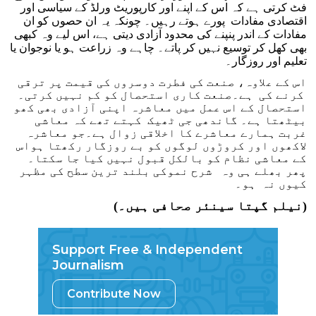
فٹ کرتی ہے کہ اس کے اپنے اور کارپوریٹ ورلڈ کے سیاسی اور
اقتصادی مفادات پورے ہوتے رہیں۔ چونکہ یہ ان حصوں کو ان
مفادات کے اندر پنپنے کی محدود آزادی دیتی ہے، اس لیے وہ کبھی
بھی کھل کر توسیع نہیں کر پاتے۔ چاہے وہ زراعت ہو یا نوجوان یا
تعلیم اور روزگار۔
اس کے علاوہ، صنعت کی فطرت دوسروں کی قیمت پر ترقی
کرنے کی ہے۔صنعت کاری استحصال کو کم نہیں کرتی۔
استحصال کے اس عمل میں معاشرہ اپنی آزادی بھی کھو
بیٹھتا ہے۔ گاندھی جی ٹھیک کہتے تھے کہ معاشی
غربت ہمارے معاشرے کا اخلاقی زوال ہے۔جو معاشرہ
لاکھوں اور کروڑوں لوگوں کو بے روزگار رکھتا ہواس
کے معاشی نظام کو بالکل قبول نہیں کیا جا سکتا۔
پھر بھلے ہی وہ شرح نموکی بلند ترین سطح کی مظہر
کیوں نہ ہو۔
(نیلم گپتا سینئر صحافی ہیں۔)
Support Free & Independent
Journalism
Contribute Now