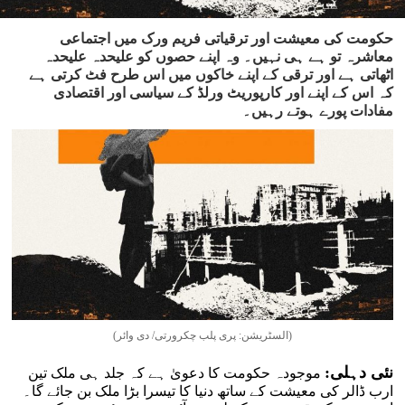
حکومت کی معیشت اور ترقیاتی فریم ورک میں اجتماعی
معاشرہ تو ہے ہی نہیں۔ وہ اپنے حصوں کو علیحدہ علیحدہ
اٹھاتی ہے اور ترقی کے اپنے خاکوں میں اس طرح فٹ کرتی ہے
کہ اس کے اپنے اور کارپوریٹ ورلڈ کے سیاسی اور اقتصادی
مفادات پورے ہوتے رہیں۔
(السٹریشن: پری پلب چکرورتی/ دی وائر)
نئی دہلی:
موجودہ حکومت کا دعویٰ ہے کہ جلد ہی ملک تین
ارب ڈالر کی معیشت کے ساتھ دنیا کا تیسرا بڑا ملک بن جائے گا۔