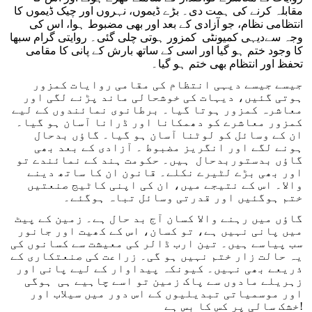
مقابلہ کرنے کی ہمت دی۔ بڑے ڈیموں، نہروں اور چیک ڈیموں کا
انتظامی نظام، جو آزادی کے بعد اور بھی مضبوط ہوا، اس کی
وجہ سےدیہی کمیونٹی کمزور ہوتی چلی گئی۔ روایتی گرام سبھا
کا وجود ختم ہو گیا اور اسی کے ساتھ بارش کے پانی کا مقامی
تحفظ اور انتظام بھی ختم ہو گیا۔
جیسے جیسے دیہی انتظام کی مقامی روایات کمزور
ہوتی گئیں، دیہات کی خوشحالی ماند پڑنے لگی اور
معاشرہ کمزور ہوتا گیا۔ برطانوی نمائندوں کے لیے
کمزور معاشرے کو دھمکانا اور ڈرانا آسان ہو گیا۔
ان کے وسائل کو لوٹنا آسان ہو گیا۔ گاؤں بدحال
ہونے لگے اور انگریز مضبوط ۔ آزادی کے بعد بھی
گاؤں بدستوربدحال ہیں۔ حکومت ہند کے نمائندے تو
اور بھی بڑے لٹیرے نکلے۔ قانون ان کا ساتھ دینے
والا۔ اس کے نتیجے میں، ان کی اپنی کاٹیج صنعتیں
ختم ہوگئیں اور قدرتی وسائل تباہ ہوگئے۔
گاؤں میں رہنے والا کسان آج بد حال ہے۔ زمین کے پیٹ
میں پانی نہیں ہے، تو کسان، اس کے کھیت اور جانور
سب پیاسے ہیں۔ تین ارب ڈالر کی معیشت سے کسانوں کی
یہ حالت زار ختم نہیں ہو گی۔ زراعت کی صنعتکاری کے
ذریعے بھی نہیں۔ کیونکہ پیداوار کے لیے پانی اور
زہریلے مادوں سے پاک زمین تو اسے چاہیے ہی ہوگی
اور موسمیاتی تبدیلیوں کے اس دور میں سیلاب اور
خشک سالی پر کس کا بس ہے!