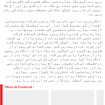
رہی ہے، کیونکہ ہمارے غیر منظم شعبے کو حکومت کے
بہی کھاتوں میں بھلے ہی جگہ نہ دی گئی ہو اور آج تک
نہیں دی جارہی، لیکن ملک کی معیشت میں ریڑھ کی ہڈی
وہی ہے۔
انگریزوں نے اسی ہڈی پر کاری ضرب کرکےاپنے سیاسی
اقتدار کو مضبوط کیا تھا۔ اس نے ٹیکسٹائل ملوں کے
ذریعے ہماری ملکی صنعتوں کو نقصان پہنچایا۔ وہ
ہمارے یہاں کے روایتی ویور سیکٹر کوختم کرکے
اپنی ملوں کے سستے کپڑوں کے ذریعے بازار پر قبضہ
کرنا چاہتا تھا۔ لیکن گاندھی ان کی چال سمجھ گئے
اور چرخہ کے ذریعے ہر گھر میں کھادی کی پیداوار
شروع ہو گئی، اورلوگوں نے بتا دیا کہ انگریز ہمیں
بازار سےکیا باہر کریں گے۔ ہم نے تو اپنا بازار ہی
الگ بنا لیا ہے، جہاں اس کی کوئی رسائی نہیں ہے۔
درحقیقت اس کے نتیجے میں آج ہمارے پاس کھادی بھی
ہے اور بنارس، کرناٹک، بنگال، بہار اور دیگر
تمام ریاستوں کے بُنکروں کا کپڑا بھی۔ ہماری
روایتی دستکاری اب بھی زندہ ہے۔ یہ محدودپیمانے
پر ہی سہی لیکن روزگار بھی فراہم کر رہا ہے۔
More in Featured :