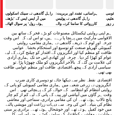
ے قومی
ہراسانی، تشدد اور بربریت:
راہل گاندھی نے سینک اسکولوں
تعلیم،
راہل گاندھی نے پولیس
میں آر ایس ایس کے ’بڑھتے
ر زور
کارروائی کا سامنا کرنے والے
ہوئے رول‘ پر سوال اٹھائے
مظاہرین کے لیے آواز بلند کی
ہم اپنی روایتی ٹیکسٹائل مصنوعات کو بڑے فخر کے ساتھ بین
الاقوامی مارکیٹ میں پہنچا پا رہے ہیں، تو اس لیے کہ اس وقت
چرخہ اور لوم کے ذریعے گاندھی نے ہماری مقامی، روایتی
کمیونٹی گھریلو صنعت کو توسیع اور استحکام بخشا۔ عوامی
طاقت کو منظم کیا اور انگریزوں کے اقتدار کو چیلنج کرنے کے لیے
عوام کو کھڑا کر دیا۔ چرخہ اور کھادی اس حد تک ہماری آزادی
کی علامت بن گئے کہ بالآخر انگریزوں کو ملک چھوڑنا پڑا۔تو
سیاسی آزادی کے پیچھےاقتصادی طاقت اور منظم عوامی طاقت
بھی تھی۔
اقتصادی نقطہ نظر سے دیکھا جائے تو دوسری کاری ضرب
انگریزوں نے زرعی شعبے میں ہماری مقامی کمیونٹی کو پانی کے
روایتی انتظام کو انتظامیہ کے حوالے کر کے پہنچائی تھی ۔ اس
وقت ہر گاؤں میں آبپاشی اور پینے کے پانی کے لیے کم از کم چار
پانچ تالاب ہوتے تھے۔ ان کی مقامی برادری، سماجی اور معاشی
نظام کی بنیاد۔ اس کی وجہ سے دیہات زراعت اور مویشی پالنے
میں خود کفیل ہو تے تھے اور خوشحال ہوتے تھے۔ برادری پر مبنی
روایات نے معاشرے کواقتدار کے سامنے کھڑے ہونے اور اس کا