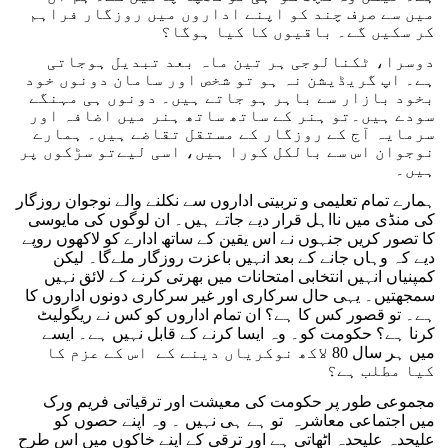
میں سے صرف چند کو اپنے اداروں میں روزگار فراہم
کر سکیں گے۔ باقیوں کا کیا ہوگا؟
دوسرا، ٹکنالوجی ہر تین ماہ بعد تبدیل ہوجاتی
ہے۔ اپ گریڈیشن نہ ہو تو شخص اور سامان دونوں خود
بخود بازار سے باہر ہو جاتے ہیں۔ دونوں ہی مہنگے
سودے ہیں۔تو ہنر کے ساتھ ساتھ ہنر میں اضافہ اور
سرمایہ آج کے روزگار کے مستقل تقاضے ہیں۔ ہمارے
نوجوان اس سے بالکل کورا ہیں، اسی لیےتو سڑکوں پر
ہیں۔
ہمارے تمام تعلیمی و تربیتی اداروں سے نکلنے والے نوجوان روزگار
کی منڈی میں نااہل قرار دیے جاتے ہیں۔ ان لوگوں کی مایوسی
کا تصور کریں جنہوں نے اس یقین کے ساتھ ادارے کو لاکھوں روپے
دیے کہ وہاں جانے کے بعد انہیں باعزت روزگار ملےگا۔ لیکن
کمپنیاں انہیں انتخابی امتحانات میں بھرتی کرنے کے لائق نہیں
سمجھتیں۔ یہی حال سرکاری اور غیر سرکاری دونوں اداروں کا
ہے۔ تو قصور کس کا ہے؟ ان تمام اداروں کو کس نے ریگولیٹ
کرنا ہے؟ حکومت کو۔ وہ ایسا کرنے کے قابل نہیں ہے۔ ایسے
میں ہر سال 80 لاکھ نوکریاں دینے کے اس کے عزم کا
کیا مطلب ہے؟
مجموعی طور پر حکومت کی معیشت اور ترقیاتی فریم ورک
میں اجتماعی معاشرہ تو ہے ہی نہیں ۔ وہ اپنے حصوں کو
علیحدہ علیحدہ اٹھاتی ہے اور ترقی کے اپنے خاکوں میں اس طرح