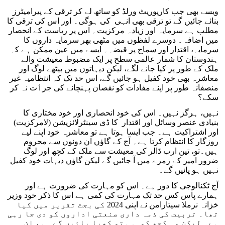
ویسے بھی جب کارپوریٹ ورلڈ کو ساتھ لے کر ترقی کے پیرامیٹرز
بنائے جائیں گے تو ترقی بھی انہی کی ہوگی۔ اور اس کی ترقی کا
مطلب ہے سرمایہ اور زیادہ مرکزیت۔ اس پر ریاست کے انحصار
میں اضافہ۔ دوسرے لفظوں میں مٹھی بھر سرمایہ داروں کا
سرمایہ، اقتدار اور سماج پر قبضہ۔ ایسے میں عین ممکن ہے کہ
ہندوستان کا شمار عالمی سطح پر ایک مضبوط معیشت والے
ملک کے طور پر کیا جانے لگے، لیکن دیہاتوں میں بیٹھے لوگ اور
معاشرہ بھی خود کفیل ہو جائیں گے، اس حد تک کہ انتظامیہ غیر
منصفانہ طور پر اپنے مفادات کو نقصان پہنچانے کی جرٲت نہ کر
سکے؟
نہیں، ہرگز نہیں۔ اس کی خود انحصاری اور خود مختاری کا
بنیادی عنصر وسائل اور اقتدار کا ڈی سینٹرلائزیشن (لامرکزیت)
اور اشتراکیت ہے۔ جب ایسا ہوتا ہے تو معاشرہ خود اپنے لیے
روزگار کا انتظام کرتا ہے۔ آج کے گاؤں ان دونوں سے محروم
ہیں۔تو، تین ارب ڈالر کی معیشت سے ملک کے کچھ اور لوگ
ضرور امیر کے زمرے میں آ جائیں گے لیکن گاؤں دیہات خود کفیل
نہیں ہو پائیں گے۔
آج ٹکنالوجی کا دور ہے۔ اس کو مہارت کی ضرورت ہے اور
ہمارے پاس کس حد تک مہارت کی کمی ہے اس کا ذکر خود وزیر
خزانہ نرملا سیتارامن نے اپنی 2024 کی بجٹ تقریر میں کیا
تھا۔ تربیت کی ذمہ داری صنعتی اداروں کو دی جا رہی
ہے۔ لیکن وہ کچھ کو ہی تو کھپا پائیں گے۔ ہم ان