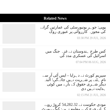
Related News
یوپی: جوہر یونیورسٹی کی عمارتیں گرانے
کی مجوزہ کارروائی پر عبوری روک
03:38 PM 29 JUL, 2026
کس طرح ہندوستان نے غزہ جنگ میں
اسرائیل کی عسکری مدد کی
07:04 PM 06 AUG, 2026
سپریم کورٹ نے دہرایا – ایس آئی آر سے
نام ہٹنے پر شہریت نہیں جائےگی؛ البتہ
دیگر شہری حقوق کے بارے میں کوئی
ہدایت نہیں دی
02:15 PM 21 JUL, 2026
مودی حکومت نے 54,282.32 کروڑ روپے
کہاں خرچ کیے، معلوم نہیں: کیگ رپورٹ