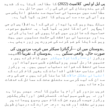
پی ایل او ایس کلائمیٹ (2022) کا مطالعہ کہتا ہے کہ شدید
گرمی ہندوستان کی ترقی کی راہ میں حائل ہے۔
مطالعے میں موسمیاتی حساسیت سے متعلق انڈیکس سی
وی آئی کی مدد سے اس پہلو کا تجزیہ کیا گیا ہے۔
مہلک ہیٹ ویو کے پائیدار ترقی کے اہداف (ایس ڈی جی
ایس) پر اثرات کا تجزیہ کیا گیا۔ یہ تحقیق موجودہ
حساسیت کے جائزوں میں کوتاہیوں کو نمایاں کرتی
ہے اور موسمیاتی موافقت کی حکمت عملیوں میں ہیٹ
ویو کے ڈیٹا کو ضم کرنے کی ضرورت پر زور دیتی ہے۔
ہندوستان میں ان —آرگنائزڈ سیکٹر میں غریب مزدوروں کی
صورت حال، واقعی سنگین ہے۔ ہندوستان کے تقریباً 85فیصد
ورکرز
ان —آرگنائزڈ سیکٹر
میں کام کرتے ہیں ،
جنہیں فارمل لیبر پروٹیکشن، طبی سہولیات اور
سماجی تحفظ کے فوائد دستیاب نہیں ہیں۔ یہ ورکرز
اکثر مناسب حفاظتی اقدامات کے بغیر کام کرنے کے
انتہائی مشکل حالات
کا سامنا کرتے ہیں ، جس کی وجہ
سے ان کے لیے گرمی سے متعلق صحت کے مسائل کے خدشات
بڑھ جاتے ہیں۔
غریب مزدور کو آرام یا سکون کا لمحہ میسر ہوتا ہے
اور نہ ہی طبی سہولیات۔ کنسٹرکشن اورایگریکلچر
ورکرز جیسے گروپ، جن کے کام میں وسیع پیمانے پر
بیرونی مشقت اور شدید درجہ حرارت کے درمیان طویل