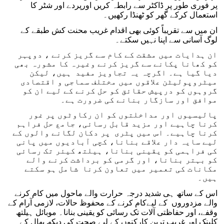
پر فوری طور پر ڈاکٹر سے رابطہ کریں اورپردے اور شٹر کا
استعمال کرکے گھر کو ٹھنڈا رکھیں۔
ان میں سے تقریباً کوئی بھی اقدام غریب محنت کش طبقے کے
لوگ آسانی سے اپنا نہیں سکتے۔
ان ہدایات میں مشقت کے کام سے گریز کرنے ، دوپہر
کو کھانا پکانے سے گریز کرنے وغیرہ کا مشورہ بھی
دیا گیا ہے۔ اگرچہ یہ تجاویز مفید ہیں، لیکن
میٹروپولیٹن علاقوں میں مختلف سماجی و اقتصادی
گروہوں کو درپیش حقائق کو حل کرنے کے لیے ان کو
موافق اور سازگار بنانے کی ضرورت ہے۔
پالیسیوں اور مداخلتوں کو ان رکاوٹوں پر غور
کرنا چاہیے اور مزید قابل رسائی، جامع حل فراہم
کرنا چاہیے۔ اس میں پٹری پر دکان لگانے والوں کے
لیے سایہ دار علاقے بنانا، کچی آبادیوں میں پانی
کی فراہمی کو یقینی بنانا، ہیلتھ کیئر تک رسائی
کو بہتر بنانا، اور گرمی کو برداشت کرنے والے
مکانات کی تعمیر میں تعاون کرنا شامل ہو سکتے
ہیں۔
اس کے ساتھ ہی شدید درجہ حرارت والے ماحول میں کام کرنے
والے مزدوروں کے لیےکام کرنے کے محفوظ حالات، لازمی آرام کے
وقفے، اور حفاظتی آلات تک رسائی کو یقینی بنانا۔ موبائل ہیلتھ
کلینک اور غریب ترین کارکنوں کے لیے صحت کی دیکھ بھال کے