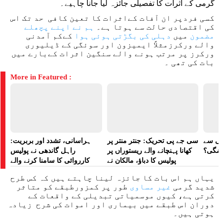
گرمی کے اثرات کا تفصیلی جائزہ لیا جانا چاہیے۔
کسی فردپر ان آفات کےاثرات کا تعین کافی حد تک اس
کی اقتصادی حالت سے ہوتا ہے۔
ہم نے اپنے پچھلے
مضمون
میں
دہلی کی بگڑتی ہوئی ہوا
کےکم آمدنی
والے ورکرزمثلاً ایمیزون اور سوئگی کے ڈیلیوری
ورکرز پر مرتب ہونے والے سنگین اثرات کےبارے میں
بات کی تھی ۔
More in Featured :
لی سے
سی جے پی تحریک: جنتر منتر پر
ہراسانی، تشدد اور بربریت:
اضگی؟
کھانا پہنچانے والے ریستوراں پر
راہل گاندھی نے پولیس
پولیس کا دباؤ، مالکان نے
کارروائی کا سامنا کرنے والے
ہراسانی کا الزام لگایا
مظاہرین کے لیے آواز بلند کی
یہاں ہم اس بات کا جائزہ لینا چاہتے ہیں کہ کس طرح
شدید گرمی
غیر مساوی
طور پر کمزورطبقے کو متاثر
کرتی ہے، کیوں موسمیاتی تبدیلی کے واقعات کے
دوران اس طبقے میں بیماری اور اموات کی شرح زیادہ
ہوتی ہیں۔