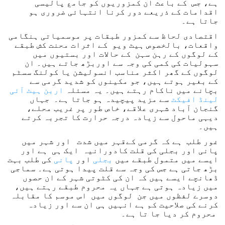
ہے، جس کے باعث ان کمزوریوں کو جامع پالیسی
اقدامات کے ذریعے دور کرنا انتہائی ضروری ہو
جاتا ہے۔
اقتصادی لحاظ سے کمزور طبقات پر موسمیاتی ہنگامی
واقعات، بالخصوص ہیٹ ویو کے اثرات محنت کش طبقے
کے لوگوں کے رہن سہن کے حالات اور بستیوں میں
سہولیات کی کمی کی وجہ سے اوربڑھ جاتے ہیں۔ ان
لوگوں کے گھر اکثر مناسب انسولیشن یا کولنگ سسٹم
کے بغیر ہوتے ہیں، جو مکینوں کو شدید گرمی سے
بچانے میں ناکام رہتے ہیں۔ یہ مسئلہ
اربن ہیٹ آئی
لینڈ افیکٹ
سے مزید پیچیدہ ہو جاتا ہے۔ جہاں
گنجان آباد شہری علاقے، خاص طور پر غریب محلے،
دیہی ماحول سے زیادہ درجہ حرارت کا تجربہ کرتے
ہیں۔
غور طلب ہے کہ گرمی کےقہر میں شدت اور شہر میں
پانی اور بجلی کی قلت کادورانیہ ایک ہی ہے اور
ایسے میں متمول طبقے میں
بجلی
اور
پانی
کی طلب بہت
بڑھ جاتی ہے جس کی وجہ سے قلت پیدا ہوتی ہے۔ سماجی
ڈھانچے ایسے ہیں کہ ان کی کٹوتی شہر کے ان حصوں
میں زیادہ ہوتی ہے جہاں یہ محروم طبقے رہتے ہیں،
دوسرے لفظوں میں جن لوگوں میں اس موسم کا مقابلہ
کرنے کی صلاحیت کم ہے انہیں ہی ان سے اور زیادہ
محروم کر دیا جا تا ہے۔