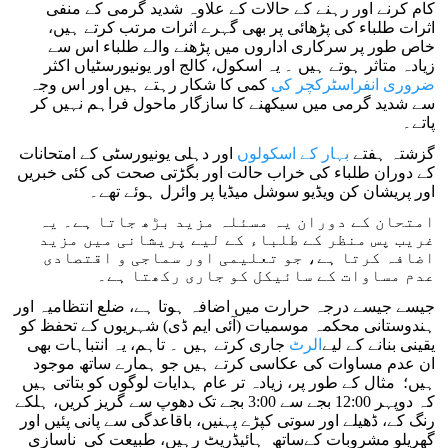
کام کرنے اور رہنے کے حالات کے علاوہ شدید گرمی کے منفی
اثرات طلباء کی پڑھائی پر بھی گہرے اثرات مرتب کرتے ہیں،
خاص طور پر سرکاری اداروں میں پڑھنے والے طلباء اس سے
زیادہ متاثر ہوتے ہیں ۔ یہ اسکول، کالج اور یونیورسٹیاں اکثر
ضروری انفراسٹرکچر کی
کمی کا شکار رہتے ہیں اور اس وجہ
سے شدید گرمی میں سیکھنے کا سازگار ماحول فراہم نہیں کر
پاتے۔
گزشتہ ہفتے
بہار کے اسکولوں
اور دہلی یونیورسٹی کے امتحانات
کے دوران طلباء کی خراب حالت اور بگڑتی صحت کی کئی خبریں
اور پریشان کن ویڈیو سوشل میڈیا پر وائرل ہوئے تھے۔
امتحان کے دوران یہ مسئلہ مزید بڑھ جاتا ہے۔ یہ
غریب پس منظر کے طلباء کے لیے پریشانی میں مزید
اضافہ کرتا ہے، جو تعلیمی اور سماجی و اقتصادی
عدم مساوات کے سائیکل کو جاری رکھتا ہے۔
جیسے جیسے درجہ حرارت میں اضافہ ہوتا ہے، ضلع انتظامیہ اور
ہندوستانی محکمہ موسمیات (آئی ایم ڈی) شہریوں کے تحفظ کو
یقینی بنانے کے لیے
الرٹ
جاری کرتے ہیں ۔ تاہم، یہ انتباہات بھی
ان عدم مساوات کی عکاسی کرتے ہیں جو ہمارے ساتھ موجود
ہیں؛ مثال کے طور پر، زیادہ تر عام ہدایات لوگوں کو بتاتی ہیں
کہ دوپہر 12:00 بجے سے 3:00 بجے تک دھوپ سے گریز کریں، ہلکے
رنگ کے، ڈھیلے اور سوتی کپڑے پہنیں، باقاعدگی سے پانی پئیں اور
گھریلو مشروبات کےساتھ ہائیڈریٹ رہیں، طبیعت کی ناسازی