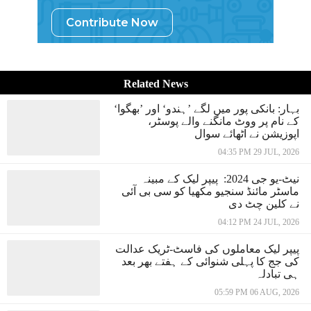
Contribute Now
Related News
بہار: بانکی پور میں لگے ’ہندو‘ اور ’بھگوا‘
کے نام پر ووٹ مانگنے والے پوسٹر،
اپوزیشن نے اٹھائے سوال
04:35 PM 29 JUL, 2026
نیٹ-یو جی 2024: پیپر لیک کے مبینہ
ماسٹر مائنڈ سنجیو مکھیا کو سی بی آئی
نے کلین چٹ دی
04:12 PM 24 JUL, 2026
پیپر لیک معاملوں کی فاسٹ-ٹریک عدالت
کی جج کا پہلی شنوائی کے ہفتے بھر بعد
ہی تبادلہ
05:59 PM 06 AUG, 2026