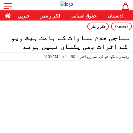
ادبستان
حقوق انسانی
فکر و نظر
خبریں
Featured
فکر و نظر
سماجی عدم مساوات کے باعث ہیٹ ویو
کے اثرات بھی یکساں نہیں ہوتے
09:59 AM Jun 14, 2024 | وجیندر سنگھ چوہان | شیریں اختر