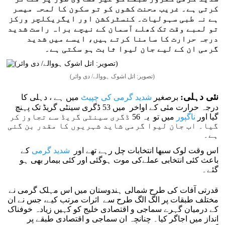
کرتی ہے۔ غریب محنت کشوں کو تو سکون کا لمحہ میسر
ہے نہ طبی سہولیات۔ کنسٹرکشن اور ایگریکلچر ورکز
تو لمبے وقت تک کھلے آسمان کے نیچے براہ راست شدید
درجہ حرارت کا سامنا کرتے ہیں، ایسے میں شدید
گرمی ان کے لیے جان لیوا ثابت ہو سکتی ہے۔
(تصویر: اتل اشوک ہووالے/ دی وائر)
نئی دہلی:
برصغیر
شدید گرمی کی چپیٹ
میں ہے ، دہلی کا
درجہ حرارت مئی کے اواخر میں 53 ڈگری سینٹی گریڈ تک پہنچ
گیا اور
ناگپور
میں تو یہ 56 ڈگری سینٹی گریڈ سے تجاوز کر
گیا۔ اب جان لیوا گرمی شاید شہریوں کا مقدر بن گئی
ہے۔
اس وقت لوک سبھا انتخابات چل رہے تھے اور
شدید گرمی
کے
باعث کئی انتخابی عملےکی موت ہوگئی اور کئی بیمار بھی ہو
گئے۔
قدرتی آفات کی طرح شمالی ہندوستان میں اس مہلک گرمی نے
مختلف طبقات پر الگ الگ طرح سے اثرات مرتب کیے، جس نے ان
کے درمیان گہرے سماجی و اقتصادی خلیج کو کہیں زیادہ خوفناک
انداز میں اجاگر کیا۔ چنانچہ ان سماجی و اقتصادی طبقے پر