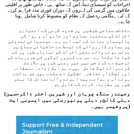
اخراجات کو سبسڈی دینا، اس کے ساتھ ہی ، خاص طور پر اقلیتی
علاقوں میں گرمی کی لہروں کے دوران فوری مدد فراہم کرنے
کے لیے ہنگامی ردعمل کے نظام کو مضبوط کرنا شامل ہونا
چاہیے۔
مختلف سماجی طبقوں پر شدید گرمی کے امتیازی
اثرات کو سمجھنا مساوی اور جامع آب و ہوا کی
پالیسیاں بنانے کے لیے اہم ہے۔ موسمیاتی تبدیلی
پر مساوی کارروائی کے توسط سے حاشیائی سماج پر
مرتب ہونے والے منفی اثرات کو نمایاں طور پر کم
کیا جا سکتا ہے۔ سب سے کمزور لوگوں کی ضروریات کو
ترجیح دے کر، جس میں غیر رسمی طور پر ملازمت
کرنےوالے لوگ شامل ہیں، ہم ایک زیادہ منصفانہ
اور لچکدار معاشرہ تشکیل دے سکتے ہیں جو بدلتے
ہوئے آب و ہوا سے پیدا ہونے والے مسائل کا بہتر
طور پر مقابلہ کرنے کے قابل ہو۔
(وجیندر سنگھ چوہان اور شیریں اختر ذاکرحسین
دہلی کالج، دہلی یونیورسٹی میں ایسوسی ایٹ
پروفیسر ہیں۔)
Support Free & Independent
Journalism