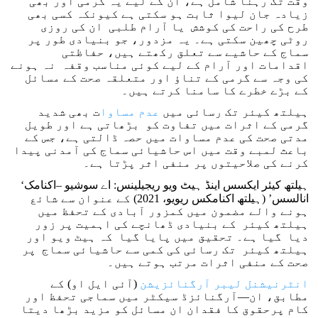
وقت تک رہنا شامل ہے، ان کے لیے یہ گرمی اور بھی
زیادہ جان لیوا ثابت ہو سکتی ہے کیونکہ کسی بھی
طرح کی راحت کی کوشش یا آرام طلبی ان کی روزی
روٹی چھین سکتی ہے۔ یہ مزدور، جو بنیادی طور پر
سماج کے حاشیے سے تعلق رکھتے ہیں، حفاظتی
اقدامات اور آرام کے لیے کوئی مناسب وقفہ نہ ہونے
کی وجہ سے گرمی کے تناؤ اور متعلقہ صحت کے مسائل
کے بڑے خطرے کا سامنا کرتے ہیں۔
ہیلتھ کیئر تک رسائی میں
عدم مساوا
ت بھی شدید
گرمی کے اثرات میں تفاوت کو بڑھاتی ہے اور طویل
مدتی صحت کی عدم مساوات میں حصہ ڈالتی ہے، جس کے
باعث لمبے وقت میں اس حاشیائی سماج کی آمدنی پیدا
کرنے کی صلاحیتوں پر منفی اثر پڑتا ہے۔
‘ہیلتھ کیئر ایکسس اینڈ ہیٹ ویو ریجیلینس: اے سوشیو –اکنامک
انالسس’ (ہیلتھ اکنامکس ریویو، 2021) کے عنوان سے شائع
ہونے والے مضمون میں کمزور آبادی کے تحفظ میں
ہیلتھ کیئر کے بنیادی ڈھانچے کی اہمیت پر زور
دیا گیا ہے۔ تحقیق میں پایا گیا کہ ہیٹ ویو اور
ہیلتھ کیئر تک رسائی کی کمی سے حاشیائی سماج پر
صحت کے منفی اثرات مرتب ہوتے ہیں۔
انٹرنیشنل لیبر آرگنائزیشن
(آئی ایل او) کے
مطابق، ان—آرگنائزڈ سیکٹر میں سماجی تحفظ اور
کام پرحقوق کا فقدان ان مسائل کو مزید بڑھا دیتا