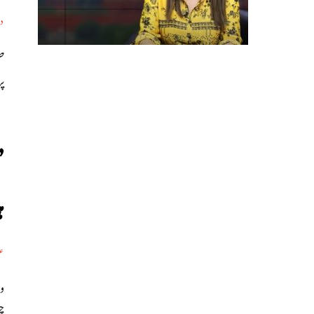
د
صح
پ
’
ہ
عا
وی
چ