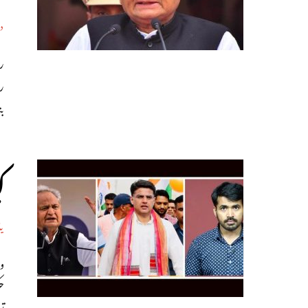
د
ر
ری
ب
ک
ی
و
ح
تو