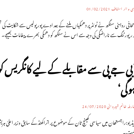
ی وائر اسٹاف
01/02/2021
افی روہنی سنگھ نے ٹوئٹر پر دھمکیاں ملنے کے بعد ادے پور پولیس سے شکایت کی ت
ر رپورٹنگ سے ناراضگی کی وجہ سے اس نے سنگھ کو دھمکی بھرے پیغامات بھیجے۔
بی جے پی سے مقابلے کے لیے کانگریس 
وگی‘
رفہ خانم شیروانی
24/07/2020
ڈیو:راجستھان میں سیاسی کھینچ تان کے موضوع پر اتراکھنڈ کے سابق وزیر اعلیٰ ہریش
یت۔