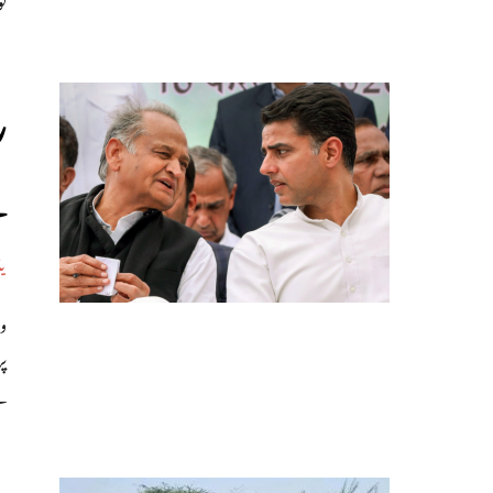
ر
ہ
ی
وی
پ
ہ