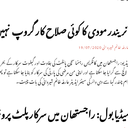
نریندر مودی کا کوئی صلاح کار گروپ 
رفہ خانم شیروانی
19/07/2020
یڈیو: راجستھان میں کانگریس رہنما سچن پائلٹ کی بغاوت اور گہلوت سرکار کے بحر
 لالچ سے گرایا جا سکتا ہے اور اپنی من مرضی کی پارٹی کی سرکار کو بنایا جا سکتا ہ
م چندر گہا سے دی وائر کی سینئر ایڈیٹر عارفہ خانم شیروانی کی بات چیت۔
یڈیا بول: راجستھان میں سرکار پلٹ پرو