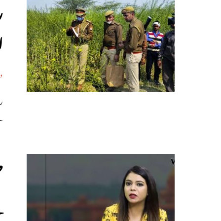
ر
ل
د
ر
ہ
ص
س