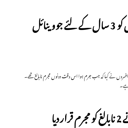
پہلو خان لنچنگ: دونوں قصوروار نابالغوں کو 3 سال کے لئے جووینائل
فسروں نے کہا کہ جب جرم ہوا اس وقت دونوں مجرم نابالغ تھے۔
دیا