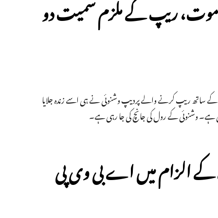
کی موت، ریپ کے ملزم سمیت دو
اسی کے ساتھ ریپ کرنے والے پردیپ وشنوئی نے ہی اسے زندہ جلایا
ائی ہے۔ وشنوئی کے رول کی جانچ کی جا رہی ہے۔
ے کے الزام میں اے بی وی پی