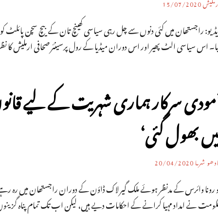
رملیش
15/07/2020
یڈیو: راجستھان میں کئی دنوں سے چل رہی سیاسی کھینچ تان کے بیچ سچن پائلٹ کو 
یا۔ اس سیاسی الٹ پھیر اور اس دوران میڈیا کے رول پرسینئر صحافی ارملیش کا نظ
مودی سرکار ہماری شہریت کے لیے قانو
یں بھول گئی‘
دھو شرما
20/04/2020
 رونا وائرس کے مدنظر ہوئے ملک گیر لاک ڈاؤن کے دوران راجستھان میں رہ رہے پاکس
کومت نے امداد مہیا کرانے کے احکامات دیے ہیں، لیکن اب تک تمام پناہ گزینوں