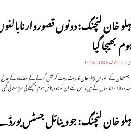
وم بھیجا گیا
ی وائر اسٹاف
14/03/2020
اجستھان کے الور میں پہلو خان کا پیٹ پیٹ کر قتل کرنے کے معاملے کے جانچ ا
سال کے ہیں، اس لئے ان کو جووینائل ہوم بھیجنے کی سزا سنائی گئی ہے۔
ہلو خان لنچنگ: جووینائل جسٹس بورڈ نے 2 نابالغ کو مجرم قرار 