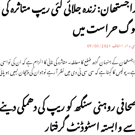
اجستھان: زندہ جلائی گئی ریپ متاثرہ 
وگ حراست میں
ی وائر اسٹاف
07/03/2021
اجستھان کے ہنومان گڑھ ضلع کا معاملہ۔ متاثرہ کی نانی کا الزام ہے کہ ان کی نو
ے۔ پولیس کا کہنا ہے کہ سی سی ٹی وی میں نظر آ رہے نوجوان کی پہچان نہیں ہو پ
حافی روہنی سنگھ کو ریپ کی دھمکی دین
ے وابستہ اسٹوڈنٹ گرفتار