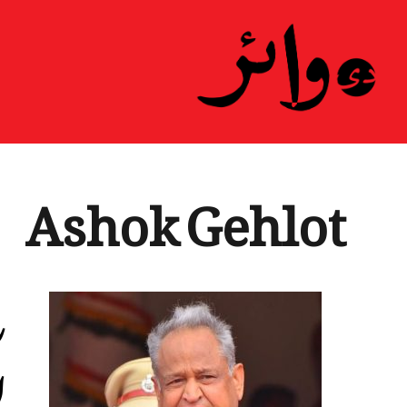
Ashok Gehlot
ر
ا