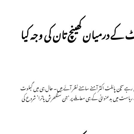
ے درمیان کھینچ تان کی وجہ کیا
لیٰ رہےسچن پائلٹ اکثر آمنے سامنے نظر آئے ہیں۔ حال ہی میں گہلوت
ے ریاست میں بدعنوانی کے ہی معاملے پر ‘جن سنگھرش یاترا’ شروع کی