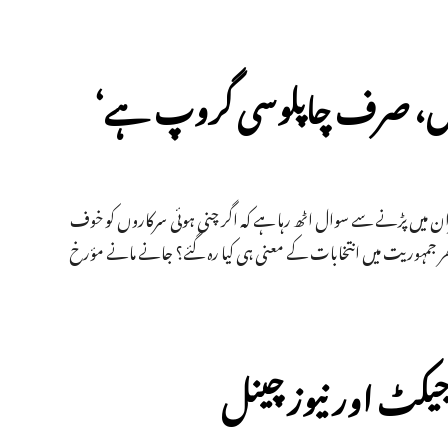
نہیں، صرف چاپلوسی گروپ ہے‘
ان میں پڑنے سے سوال اٹھ رہا ہے کہ اگر چنی ہوئی سرکاروں کو خوف
ے تو پھر جمہوریت میں انتخابات کے معنی ہی کیا رہ گئے؟ جانے مانے مؤرخ
جیکٹ اور نیوز چینل