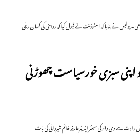
ھی۔ پولیس نے بتایا کہ اسٹوڈنٹ نے قبول کیا کہ روہنی کی کسان ریلی
کو اپنی سبزی خورسیاست چھوڑنی
 راوت سے د ی وائر کی سینئر ایڈیٹرعارفہ خانم شیروانی کی بات