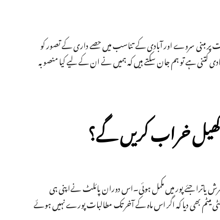
ات پر مبنی سروے اور آبادی کے تناسب میں حصے داری کے تصور کو
ادی کتنی ہے تو ہم جان سکتے ہیں کہ ہمیں نے ان کے لیے کیا منصوبہ
ا کھیل خراب کریں گے؟
ھرش یاترا جئے پور میں مکمل ہوئی۔اس دوران پائلٹ نےاپنی ہی
یٹم بھی دیا کہ اگر اس ماہ کے آخر تک مطالبات پورے نہیں ہوئے