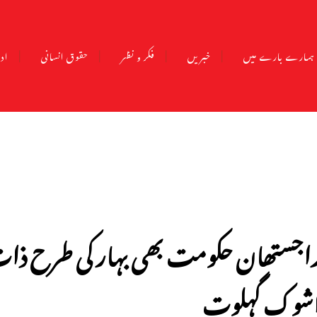
ہمارے بارے میں
خبریں
فکر و نظر
حقوق انسانی
ادب
اجستھان حکومت بھی بہار کی طرح ذات پ
شوک گہلوت