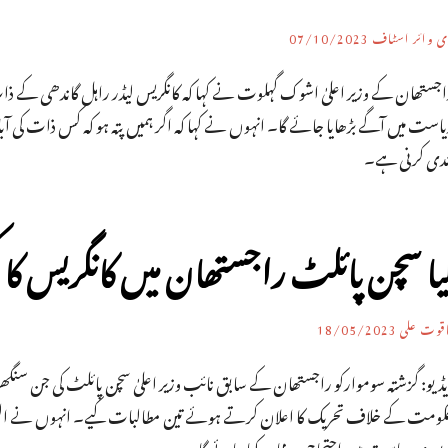
ی وائر اسٹاف
07/10/2023
اجستھان کے وزیر اعلیٰ اشوک گہلوت نے کہا کہ کانگریس لیڈر راہل گاندھی کے ذ
است میں آگے بڑھایا جائے گا۔ انہوں نے کہا کہ اگر ہمیں پتہ ہو کہ کس ذات کی آب
ندی کرنی ہے۔
یا سچن پائلٹ راجستھان میں کانگریس ک
اقوت علی
18/05/2023
یڈیو: گزشتہ سوموارکو راجستھان کے سابق نائب وزیر اعلیٰ سچن پائلٹ کی جن سنگ
کومت کے خلاف تحریک کا اعلان کرتے ہوئے تین مطالبات کیے۔ انہوں نے الٹی م
 پوری ریاست میں احتجاجی مظاہرہ کیا جائے گا۔