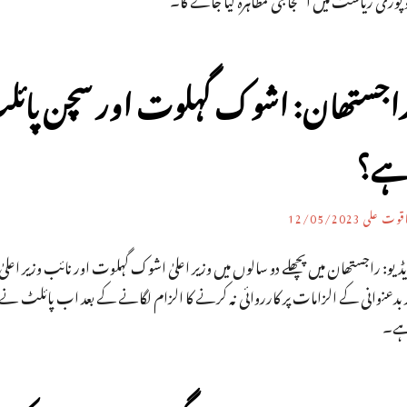
اجستھان: اشوک گہلوت اور سچن پائلٹ ک
ے؟
اقوت علی
12/05/2023
ڈیو: راجستھان میں پچھلے دو سالوں میں وزیر اعلیٰ اشوک گہلوت اور نائب وزیر اع
ر بدعنوانی کے الزامات پر کارروائی نہ کرنے کا الزام لگانے کے بعد اب پائلٹ ن
ے۔