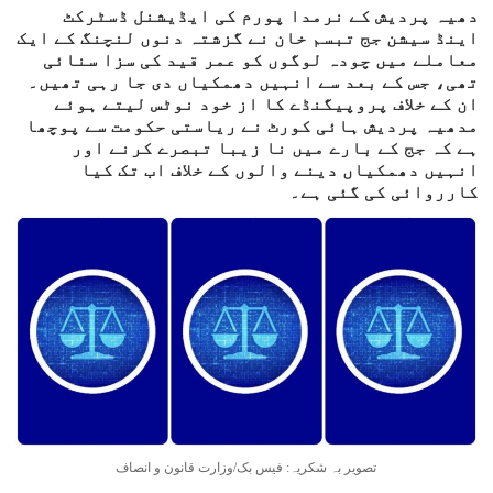
دھیہ پردیش کے نرمدا پورم کی ایڈیشنل ڈسٹرکٹ
اینڈ سیشن جج تبسم خان نے گزشتہ دنوں لنچنگ کے ایک
معاملے میں چودہ لوگوں کو عمر قید کی سزا سنائی
تھی، جس کے بعد سے انہیں دھمکیاں دی جا رہی تھیں۔
ان کے خلاف پروپیگنڈے کا از خود نوٹس لیتے ہوئے
مدھیہ پردیش ہائی کورٹ نے ریاستی حکومت سے پوچھا
ہے کہ جج کے بارے میں نا زیبا تبصرے کرنے اور
انہیں دھمکیاں دینے والوں کے خلاف اب تک کیا
کارروائی کی گئی ہے۔
تصویر بہ شکریہ: فیس بک/وزارت قانون و انصاف