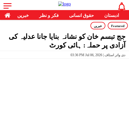
ادبستان
حقوق انسانی
فکر و نظر
خبریں
Featured
خبریں
جج تبسم خان کو نشانہ بنایا جانا عدلیہ کی
آزادی پر حملہ: ہائی کورٹ
03:36 PM Jul 06, 2026 | دی وائر اسٹاف