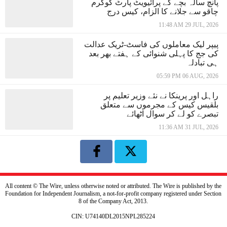
پانچ سالہ بچے کے پرائیویٹ پارٹ کوگرم
چاقو سے جلانے کا الزام، کیس درج
11:48 AM 29 JUL, 2026
پیپر لیک معاملوں کی فاسٹ-ٹریک عدالت
کی جج کا پہلی شنوائی کے ہفتے بھر بعد
ہی تبادلہ
05:59 PM 06 AUG, 2026
راہل اور پرینکا نے نئے وزیر تعلیم پر
بلقیس کیس کے مجرموں سے متعلق
تبصرے کو لے کر سوال اٹھائے
11:36 AM 31 JUL, 2026
All content © The Wire, unless otherwise noted or attributed. The Wire is published by the
Foundation for Independent Journalism, a not-for-profit company registered under Section
8 of the Company Act, 2013.
CIN: U74140DL2015NPL285224