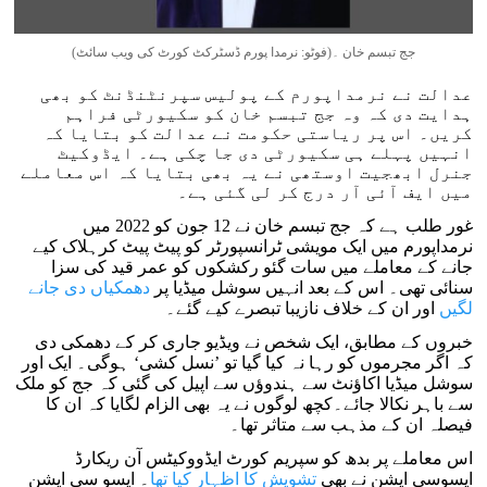
جج تبسم خان ۔(فوٹو: نرمدا پورم ڈسٹرکٹ کورٹ کی ویب سائٹ)
عدالت نے نرمداپورم کے پولیس سپرنٹنڈنٹ کو بھی
ہدایت دی کہ وہ جج تبسم خان کو سکیورٹی فراہم
کریں۔ اس پر ریاستی حکومت نے عدالت کو بتایا کہ
انہیں پہلے ہی سکیورٹی دی جا چکی ہے۔ ایڈوکیٹ
جنرل ابھجیت اوستھی نے یہ بھی بتایا کہ اس معاملے
میں ایف آئی آر درج کر لی گئی ہے۔
غور طلب ہے کہ جج تبسم خان نے 12 جون کو 2022 میں
نرمداپورم میں ایک مویشی ٹرانسپورٹر کو پیٹ پیٹ کرہلاک کیے
جانے کے معاملے میں سات گئو رکشکوں کو عمر قید کی سزا
سنائی تھی۔ اس کے بعد انہیں سوشل میڈیا پر
دھمکیاں دی جانے
لگیں
اور ان کے خلاف نازیبا تبصرے کیے گئے۔
خبروں کے مطابق، ایک شخص نے ویڈیو جاری کر کے دھمکی دی
کہ اگر مجرموں کو رہا نہ کیا گیا تو ’نسل کشی‘ ہوگی۔ ایک اور
سوشل میڈیا اکاؤنٹ سے ہندوؤں سے اپیل کی گئی کہ جج کو ملک
سے باہر نکالا جائے۔کچھ لوگوں نے یہ بھی الزام لگایا کہ ان کا
فیصلہ ان کے مذہب سے متاثر تھا۔
اس معاملے پر بدھ کو سپریم کورٹ ایڈووکیٹس آن ریکارڈ
ایسوسی ایشن نے بھی
تشویش کا اظہار کیا تھا
۔ ایسو سی ایشن