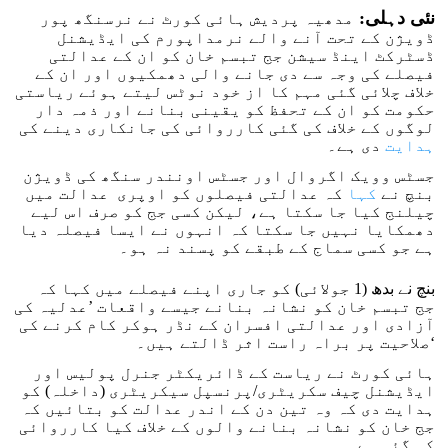
نئی دہلی:
مدھیہ پردیش ہائی کورٹ نے نرسنگھ پور
ڈویژن کے تحت آنے والے نرمداپورم کی ایڈیشنل
ڈسٹرکٹ اینڈ سیشن جج تبسم خان کو ان کے عدالتی
فیصلے کی وجہ سے دی جانے والی دھمکیوں اور ان کے
خلاف چلائی گئی مہم کا از خود نوٹس لیتے ہوئے ریاستی
حکومت کو ان کے تحفظ کو یقینی بنانے اور ذمہ دار
لوگوں کے خلاف کی گئی کارروائی کی جانکاری دینے کی
ہدایت
دی ہے۔
جسٹس وویک اگروال اور جسٹس اونندر سنگھ کی ڈویژن
بنچ نے
کہا
کہ عدالتی فیصلوں کو اوپری عدالت میں
چیلنج کیا جا سکتا ہے، لیکن کسی جج کو صرف اس لیے
دھمکایا نہیں جا سکتا کہ انہوں نے ایسا فیصلہ دیا
ہے جو کسی سماج کے طبقے کو پسند نہ ہو۔
بنچ نے بدھ (1 جولائی) کو جاری اپنے فیصلے میں کہا کہ
جج تبسم خان کو نشانہ بنانے جیسے واقعات ’عدلیہ کی
آزادی اور عدالتی افسران کے نڈر ہوکر کام کرنے کی
صلاحیت پر براہ راست اثر ڈالتے ہیں۔‘
ہائی کورٹ نے ریاست کے ڈائریکٹر جنرل پولیس اور
ایڈیشنل چیف سکریٹری/پرنسپل سیکریٹری (داخلہ) کو
ہدایت دی کہ وہ تین دن کے اندر عدالت کو بتائیں کہ
جج خان کو نشانہ بنانے والوں کے خلاف کیا کارروائی
کی گئی ہے۔