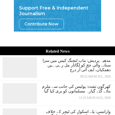
Support Free & Independent
Journalism
Contribute Now
Related News
مدھیہ پردیش: ماب لنچنگ کیس میں سزا
سنانے والی جج کو لگاتار مل رہی ہیں
دھمکیاں، ایف آئی آر درج
09:22 AM 04 JUL, 2026
کھرگون تشدد: پولیس کی جانب سے ملزم
بنائے گئے گیارہ مسلمانوں کو بری کیا گیا
11:25 AM 05 AUG, 2026
وارانسی: پلے اسکول کی ٹیچر کے خلاف