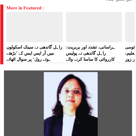
More in Featured :
ے قومی
ہراسانی، تشدد اور بربریت:
راہل گاندھی نے سینک اسکولوں
تعلیم،
راہل گاندھی نے پولیس
میں آر ایس ایس کے ’بڑھتے
ر زور
کارروائی کا سامنا کرنے والے
ہوئے رول‘ پر سوال اٹھائے
مظاہرین کے لیے آواز بلند کی