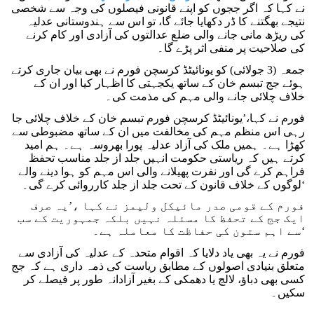
نے کہا کہ اگر ججوں کو اپنے قانونی فیصلوں کی وجہ سے شخصی
نتیجے بھگتنے کا ڈر دکھایا جائے گا، تو اس سے ہندوستانی عدلیہ
کی ریڑھ مانی جانے والی ضلع عدالتوں کی آزادی اور کام کرنے
کی صلاحیت پر منفی اثر پڑے گا۔
جمعہ (3 جولائی) کو یونائیٹڈ کرسچن فورم نے بھی بیان جاری کرتے
ہوئے جج تبسم خان کے ساتھ یکجہتی کا اظہار کیا اور ان کے
خلاف چلائی جانے والی مہم کی مذمت کی۔
فورم نے کہا،’یونائیٹڈ کرسچن فورم تبسم خان کے خلاف چلائی جا
رہی اس منظم مہم کی مخالفت میں ان کے ساتھ مضبوطی سے
کھڑا ہے۔ ہمیں ملک کی آزاد عدلیہ پورا بھروسہ ہے۔ ہم امید
کرتے ہیں کہ ریاستی حکومت انہیں جلد از جلد مناسب تحفظ
فراہم کرے گی اور نفرت پھیلانے والی اس مہم کو ہوا دینے والے
لوگوں کے خلاف قانون کے تحت جلد از جلد کارروائی کرے گی۔‘
فورم کے قومی صدر مائیکل ولیمز نے کہا ،’یہ صرف
ایک جج کے تحفظ کا مسئلہ نہیں بلکہ جمہوریت کے سب
سے اہم ستون کی حفاظت کا معاملہ ہے۔‘
فورم نے یہ بھی یاد دلایا کہ اقوام متحدہ کے عدلیہ کی آزادی سے
متعلق بنیادی اصولوں کے مطابق ریاست کی ذمہ داری ہے کہ جج
کسی بھی دباؤ، لالچ یا دھمکی کے بغیر آزادانہ طور پر فیصلے کر
سکیں۔