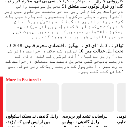
کارروائی جاری ہے۔ ٹھاکر نے کہا کہ سی بی آئی، مجرم قرار دیے
گئے اور فرار لوگوں سے متعلق 51 تحویل سونپنے والی
درخواست پر کام کر رہی ہے جو مختلف مرحلوں میں زیر
التوا ہیں۔ دیگر مرکزی ایجنسیوں کے بارے میں بات
کرتے ہوئے، انہوں نے کہا کہ سینٹرل بورڈ آف ان
ڈائریکٹ ٹیکسز اینڈ کسٹم (سی بی آئی سی) نے چھ
بھگوڑے اقتصادی مجرموں کے بارے میں رپورٹ کی ہے
جو غیر قانونی طور پر ملک چھوڑ گئے ہیں۔
ٹھاکر نے کہا، ‘ ای ڈی نے بھگوڑے اقتصادی مجرم قانون، 2018 کے
تحت اہل عدالت میں 10 لوگوں کے خلاف درخواست دائر کی
ہے۔ ‘ وزیر نے کہا، ‘ آٹھ لوگوں کے لئے ای ڈی کے
ذریعے بھیجی گئی تحویل دینے سے متعلق درخواست کے
بارے میں ، انٹرپول کے ذریعے ریڈ-کارنر نوٹس بھی
شائع کئے گئے ہیں۔ ‘
More in Featured :
ے قومی
ہراسانی، تشدد اور بربریت:
راہل گاندھی نے سینک اسکولوں
تعلیم،
راہل گاندھی نے پولیس
میں آر ایس ایس کے ’بڑھتے