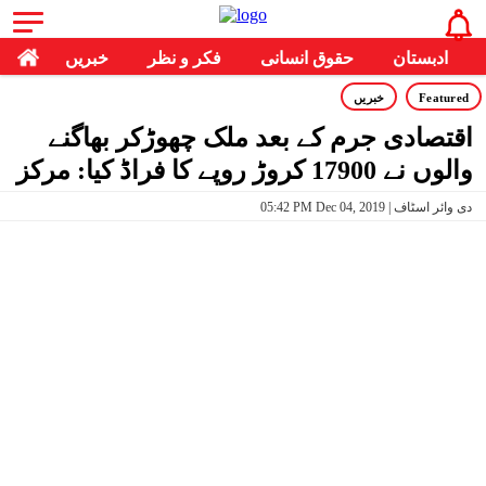
ادبستان
حقوق انسانی
فکر و نظر
خبریں
Featured
خبریں
اقتصادی جرم کے بعد ملک چھوڑ‌کر بھاگنے
والوں نے 17900 کروڑ روپے کا فراڈ کیا: مرکز
05:42 PM Dec 04, 2019 | دی وائر اسٹاف