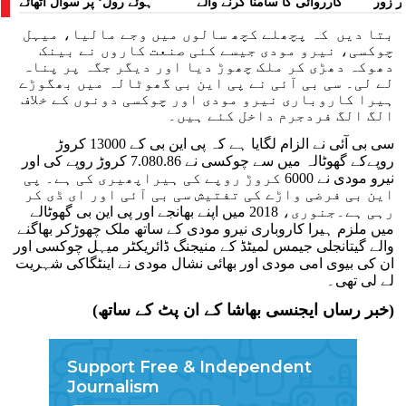
ر زور
کارروائی کا سامنا کرنے والے
ہوئے رول‘ پر سوال اٹھائے
مظاہرین کے لیے آواز بلند کی
بتا دیں کہ پچھلے کچھ سالوں میں وجے مالیا، میہل
چوکسی، نیرو مودی جیسے کئی صنعت کاروں نے بینک
دھوکہ دھڑی کر ملک چھوڑ دیا اور دیگر جگہ پر پناہ
لے لی۔ سی بی آئی نے پی این بی گھوٹالہ میں بھگوڑے
ہیرا کاروباری نیرو مودی اور چوکسی دونوں کے خلاف
الگ الگ فردجرم داخل کئے ہیں۔
سی بی آئی نے الزام لگایا ہے کہ پی این بی کے 13000 کروڑ
روپےکے گھوٹالہ میں سے چوکسی نے 7.080.86 کروڑ روپے کی اور
نیرو مودی نے 6000 کروڑ روپے کی ہیراپھیری کی ہے۔ پی
این بی فرضی واڑے کی تفتیش سی بی آئی اور ای ڈی کر
رہی ہے۔جنوری، 2018 میں اپنے بھانجے اور پی این بی گھوٹالے
میں ملزم ہیرا کاروباری نیرو مودی کے ساتھ ملک چھوڑ‌کر بھاگنے
والے گیتانجلی جیمس لمیٹڈ کے منیجنگ ڈائریکٹر میہل چوکسی اور
ان کی بیوی امی مودی اور بھائی نشال مودی نے اینٹگاکی شہریت
لے لی تھی۔
(خبر رساں ایجنسی بھاشا کے ان پٹ کے ساتھ)
Support Free & Independent
Journalism