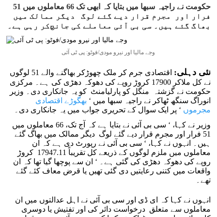
حکومت نے راجیہ سبھا میں بتایا کہ ابھی تک 66 معاملوں میں 51
فرار اور مجرم قرار دیے گئے لوگ دیگر ممالک میں
بھاگ گئے ہیں۔ سی بی آئی معاملے کی جانچ‌کر رہی ہے۔
وجے مالیا اور نیرو مودی/فوٹو: پی ٹی آئی
نئی دہلی:
اقتصادی جرم کر ملک چھوڑ‌کر بھاگنے والے 51 لوگوں
نے کل ملاکر 17900 کروڑ روپے کی دھوکہ دھڑی کی ہے۔ مرکزی
حکومت نے گزشتہ منگل کو پارلیامنٹ کو یہ جانکاری دی۔ وزیر
انوراگ سنگھ ٹھاکر نے راجیہ سبھا میں ‘
بھگوڑے اقتصادی
مجرموں
‘ پر ایک سوال کے تحریری جواب میں یہ جانکاری دی۔
وزیر نے کہا، ‘ سی بی آئی نے بتایا ہے کہ آج تک، 66 معاملوں میں
51 فرار اور مجرم قرار دیے گئے لوگ دیگر ممالک میں بھاگ گئے
ہیں۔ انہوں نے کہا، ‘ سی بی آئی نے رپورٹ دی ہے کہ ان
معاملوں میں ملزم لوگوں کے ذریعے کل تقریباً 17947.11 کروڑ
روپے کی دھوکہ دھڑی کی گئی ہے۔ ‘ ان سے پوچھا گیا تھا کہ ان
واقعات میں کتنی رعایتیں دی گئی تھیں یا قرض معاف کئے گئے
تھے۔
انہوں نے کہا کہ ای ڈی اور سی بی آئی نے اہل عدالتوں میں ان
معاملوں سے متعلق درخواست دائر کی اور تفتیش یا دوسری