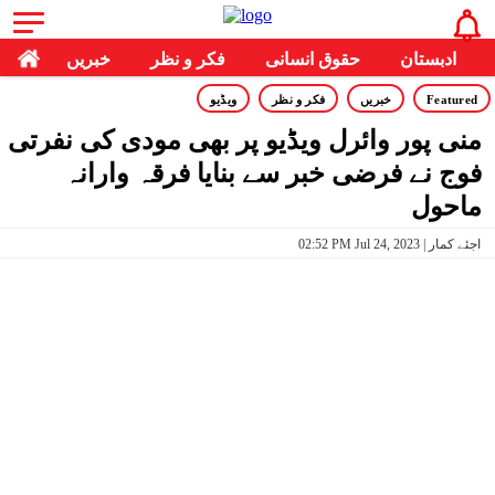
ادبستان
حقوق انسانی
فکر و نظر
خبریں
Featured
خبریں
فکر و نظر
ویڈیو
منی پور وائرل ویڈیو پر بھی مودی کی نفرتی
فوج نے فرضی خبر سے بنایا فرقہ وارانہ
ماحول
02:52 PM Jul 24, 2023 | اجئے کمار