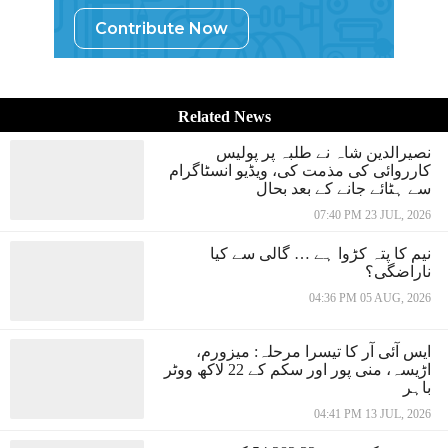
Contribute Now
Related News
نصیرالدین شاہ نے طلبہ پر پولیس
کارروائی کی مذمت کی، ویڈیو انسٹاگرام
سے ہٹائے جانے کے بعد بحال
07:40 PM 23 JUL, 2026
نیم کا پتہ کڑوا ہے … گالی سے کیا
ناراضگی؟
04:36 PM 05 AUG, 2026
ایس آئی آر کا تیسرا مرحلہ: میزورم،
اڑیسہ، منی پور اور سکم کے 22 لاکھ ووٹر
باہر
04:41 PM 13 JUL, 2026