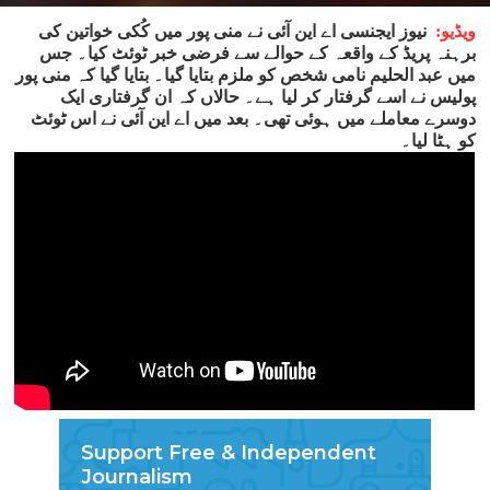
ویڈیو:
نیوز ایجنسی اے این آئی نے منی پور میں کُکی خواتین کی
برہنہ پریڈ کے واقعہ کے حوالے سے فرضی خبر ٹوئٹ کیا۔ جس
میں عبد الحلیم نامی شخص کو ملزم بتایا گیا۔ بتایا گیا کہ منی پور
پولیس نے اسے گرفتار کر لیا ہے۔ حالاں کہ ان گرفتاری ایک
دوسرے معاملے میں ہوئی تھی۔ بعد میں اے این آئی نے اس ٹوئٹ
کو ہٹا لیا۔
Support Free & Independent
Journalism