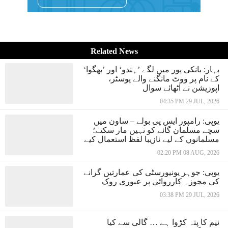
Related News
بہار: بانکی پور میں لگے ’ہندو‘ اور ’بھگوا‘
کے نام پر ووٹ مانگنے والے پوسٹر،
اپوزیشن نے اٹھائے سوال
04:35 PM 29 JUL, 2026
یوپی: رامپور ایس پی بولے – ساون میں
سچے مسلمان گائے کو نہیں مار سکتے؛
مسلمانوں کے لیے نازیبا لفظ استعمال کیے
02:20 PM 08 AUG, 2026
یوپی: جوہر یونیورسٹی کی عمارتیں گرانے
کی مجوزہ کارروائی پر عبوری روک
03:38 PM 29 JUL, 2026
نیم کا پتہ کڑوا ہے … گالی سے کیا