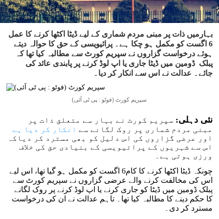
بہارمیں ذات پر مبنی مردم شماری کے لیے ڈیٹا اکٹھا کرنے کا عمل
6 اگست کو مکمل ہو چکا ہے۔ پرائیویسی کے حق کا حوالہ دیتے
ہوئے درخواست گزاروں نے سپریم کورٹ سے مطالبہ کیا تھا کہ
پبلک ڈومین میں ڈیٹا جاری یا اپ لوڈ کرنے پر پابندی عائد کی
جائے۔ عدالت نے اس سے انکار کر دیا۔
سپریم کورٹ (فوٹو : پی ٹی آئی)
نئی دہلی:
سپریم کورٹ نے بہار سے متعلق ذات پر
مبنی مردم شماری پر روک لگانے سے
انکار کر دیا ہے
اور عرضی گزاروں کی اس دلیل کو بھی مسترد کر دیاکہ
اس سے شہریوں کے پرائیویسی کے بنیادی حق کی خلاف
ورزی ہوتی ہے۔
چونکہ ڈیٹا اکٹھا کرنے کا کام6 اگست کو مکمل ہو گیا تھا، اس لیے
اس کی مخالفت کرنے والے عرضی گزاروں نے سپریم کورٹ سے
پبلک ڈومین میں ڈیٹا کو جاری کرنے یا اپ لوڈ کرنے پر روک لگانے
کا حکم دینے کا مطالبہ کیا تھا۔ تاہم عدالت نے ان کی درخواست
مسترد کر دی۔