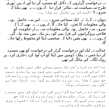
نے درخواست گزاروں کے دلائل کو مسترد کر دیا اور انہیں ‘پوری
طرح سےسیاست سے مٹاثر’ قرار دیا۔ انہوں نے یہ بھی بتایا کہ
سروے 6 اگست کو ہی مکمل ہو چکا ہے۔
دیوان نے کہا، ‘یہ ایک سماجی سروے ہے۔ اس سے حاصل ہونے
والی معلومات کا تجزیہ کیا جائے گا۔انہوں نے یہ بھی کہا کہ
سروے سے حاصل ہونے والی معلومات سے بہار حکومت کو
فلاحی پروگراموں کی فراہمی کو بہتر بنانے میں مدد ملے گی۔
انہوں نے یہ بھی یقین دلایا کہ شخصی ڈیٹا کو محفوظ رکھا جائے
گا۔
عدالت نے ایک اور درخواست گزار کی درخواست کو بھی مسترد
کر دیا،جس نے پبلک ڈومین میں ڈیٹا کو اپ لوڈ کرنے/جاری کرنے پر
روک لگانے کی مانگ کی تھی۔
عدالت نے کہا، ‘جب تک ہمیں پہلی نظر میں یقین نہ ہو
کہ اس کی ضرورت ہے، ہم کسی بھی چیز پر پابندی نہیں
لگائیں گے… ہائی کورٹ کا فیصلہ پہلے ہی ریاست کے
حق میں آ چکا ہے۔ سروے مکمل ہو گیا ہے۔ ڈیٹا عوامی
طور پر دستیاب ہوگا۔’
عدالت نے درخواست گزاروں کی اس دلیل کو بھی مسترد
کر دیا کہ بہار حکومت کو ایسا سروے کرنے کا حق
نہیں ہے، کیونکہ مردم شماری کرانے کا اختیار صرف
مرکزی حکومت کے پاس ہے۔