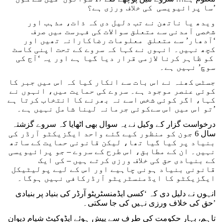
سا پرائیویسی کی خلاف ورزی ہے؟’
ویدھ یا ناتھن نے تب دلیل دی کہ ذات، مذہب اور
شخصی آمدنی سے متعلق سوالات کی فہرست میں صرف
‘آدھار’ سے متعلق معلومات رضاکارانہ تھیں اور
کچھ نہیں۔ انہوں نے کہا کہ سروے کے تحت اپنی کاسٹ
کو ظاہر کرنا لازمی قرار دیا گیا ہے اور یہ ‘آج کی
سوچ’ نہیں ہے۔
جسٹس کھنہ نے اس بات سے انکار کیا کہ اس میں جبر کا
کوئی عنصر موجود ہے۔ سروے کی حمایت میں، انہوں نے
کہا، اگر کوئی شخص اسے نہ بھرنے کا انتخاب کرتا ہے
تو اس میں اس سےکوئی جرمانہ لینا شامل نہیں ہے۔’
درخواست گزار کے وکیل نے یہ سوال بھی اٹھایا کہ سروے گزشتہ
سال 6 جون کو منظور کیے گئے واحد ایگزیکٹو آرڈر کی
بنیاد پر کیا گیا تھا، لیکن قانونی حمایت کے ساتھ
نہیں۔ ان کے مطابق، اس طرح کے سروے – جو پرائیویسی
کے بنیادی حق کی خلاف ورزی کرتے ہیں – کی ایک
قانونی بنیاد ہونی چاہیے اور اس کے لیے پولیٹیکل
ایگزیکٹو کا ایڈمنسٹریٹو آرڈرکافی نہیں ہوگا۔
انہوں نے دلیل دی کہ ‘کسی ایڈمنسٹریٹو آرڈر کی بنیاد پر بنیادی
حق کی خلاف ورزی نہیں کی جا سکتی۔’
تاہم، بہار حکومت کی طرف سے پیش ہوئے ایڈوکیٹ شیام دیوان