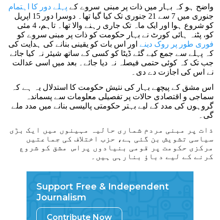
واضح ہو کہ بہار میں ذات پر مبنی سروے کے
پہلے دور کا اہتمام
جنوری میں 7 سے 21 جنوری تک کیا گیا تھا۔ دوسرا دور 15 اپریل
کو شروع ہوا اور ایک ماہ تک جاری رہنے والا تھا۔ تاہم، 4 مئی
کو، پٹنہ ہائی کورٹ نے بہار حکومت کو ذات پر مبنی سروے کو
فوری طور پر روک دینے
اور اس بات کو یقینی بنانے کی ہدایت کی
کہ پہلے سے جمع کیے گئے ڈیٹا کو کسی کے ساتھ شیئر نہ کیا جائے
جب تک کہ کوئی حتمی فیصلہ نہ دیا جائے۔ بعد میں اسی عدالت
نے اس کی اجازت دے دی۔
اس مشق کے پیچھے بہار کی نتیش حکومت کا استدلال یہ ہے کہ
سماجی و اقتصادی حالات پر تفصیلی معلومات سے پسماندہ
گروہوں کی مدد کے لیے بہتر حکومتی پالیسی بنانے میں مدد ملے
گی۔
ذات پر مبنی مردم شماری حالیہ مہینوں میں ایک بڑی
سیاسی تشویش بن گئی ہے، حزب اختلاف کی جماعتیں
مرکزی حکومت پر قومی بنیادوں پراس مشق کو شروع
کرنے کے لیے دباؤ بنارہی ہیں۔
Support Free & Independent
Journalism
Contribute Now