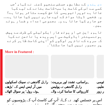
دی ہندو
کے مطابق، جسٹس سنجیو کھنہ نے کہا، ‘جب
کسی سے اس کی کاسٹ یا سب–کاسٹ بتانے کے لیے کہا
جاتا ہے توپرائیویسی کا حق کیسے متاثر ہوتا ہے؟
وہ شخصی ڈیٹا عوام کے لیے جاری نہیں کیا جاتا ہے…
جو جاری کیا جاتا ہے وہ مجموعی اعداد و شمار ہوتے
ہیں۔
تاہم، این جی او یوتھ فار ایکولیٹی کی طرف سے پیش
ہوئےسینئر ایڈوکیٹ سی ایس ویدھ یا ناتھن نے کہا
کہ سروے کے نام پر لوگوں کو ‘اپنی کاسٹ ظاہر کرنے
پر مجبور نہیں کیا جا سکتا’۔
More in Featured :
ے قومی
ہراسانی، تشدد اور بربریت:
راہل گاندھی نے سینک اسکولوں
تعلیم،
راہل گاندھی نے پولیس
میں آر ایس ایس کے ’بڑھتے
ر زور
کارروائی کا سامنا کرنے والے
ہوئے رول‘ پر سوال اٹھائے
مظاہرین کے لیے آواز بلند کی
اس پر جسٹس کھنہ نے کہا، ‘آپ کی کاسٹ آپ کے پڑوسیوں کو
معلوم ہے… سروے میں پوچھے گئے 17 سوالوں میں سے کون